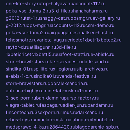
one-life-story.ru
top-halyava.ru
accounts112.ru
poka-vse-doma-2.ru
3-d-file.ru
hahahaharms.ru
g2012.ru
tst-1.ru
shaggy-cat.ru
opsmgr.ru
ev-gallery.ru
g-2012.ru
ops-mgr.ru
accounts-112.ru
csm-demo.ru
poka-vse-doma2.ru
airgungames.ru
allseo-host.ru
tehosmotre.ru
varieta-yug.ru
cricetc1xbetr1xbetcc2.ru
raytor-d.ru
atillagunn.ru
3d-file.ru
1xbeticricetc1xbetti5.ru
uafoot-statti.ru
e-abis1c.ru
store-brawl-stars.ru
kts-services.ru
dark-sand.ru
sindika-01.ru
sp-life.ru
x-legion.ru
sib-archives.ru
e-abis-1-c.ru
sindika01.ru
venda-festival.ru
store-brawlstars.ru
dooraleksandria.ru
antenna-highly.ru
mine-lab-msk.ru
1-mus.ru
3-sex-porn.ru
ban-damn.ru
purse-factory.ru
viagra-tablet.ru
fasbags.ru
adler-jun.ru
bandamn.ru
fincontech.ru
3sexporn.ru
1mus.ru
darksand.ru
rebus-toys.ru
minelab-msk.ru
alabuga-cityhotel.ru
medsprawo-4-ka.ru
2864420.ru
blagodarenie-spb.ru