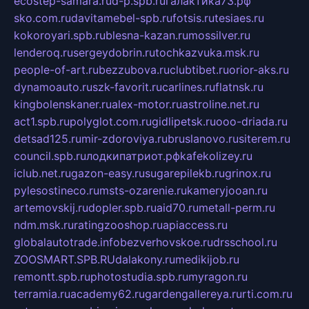
ecostep-samara.ru
d-p.spb.ru
галактика73.рф
sko.com.ru
davitamebel-spb.ru
fotsis.ru
tesiaes.ru
kokoroyari.spb.ru
blesna-kazan.ru
mossilver.ru
lenderoq.ru
sergeydobrin.ru
tochkazvuka.msk.ru
people-of-art.ru
bezzubova.ru
clubtibet.ru
orior-aks.ru
dynamoauto.ru
szk-favorit.ru
carlines.ru
flatnsk.ru
kingbolenskaner.ru
alex-motor.ru
astroline.net.ru
act1.spb.ru
polyglot.com.ru
gidlipetsk.ru
ooo-driada.ru
detsad125.ru
mir-zdoroviya.ru
bruslanovo.ru
siterem.ru
council.spb.ru
лодкипатриот.рф
kafekolizey.ru
iclub.net.ru
gazon-easy.ru
sugarepilekb.ru
grinox.ru
pylesostineco.ru
msts-ozarenie.ru
kameryjooan.ru
artemovskij.ru
dopler.spb.ru
aid70.ru
metall-perm.ru
ndm.msk.ru
ratingzooshop.ru
apiaccess.ru
globalautotrade.info
bezverhovskoe.ru
drsschool.ru
ZOOSMART.SPB.RU
dalakony.ru
medikijob.ru
remontt.spb.ru
photostudia.spb.ru
myragon.ru
terramia.ru
academy62.ru
gardengallereya.ru
rti.com.ru