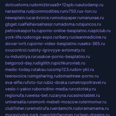
dotcustoms.ru
domizbrusa9x12spb.ru
autodamp.ru
narasimha.ru
djcommodities.ru
nv750.ru
x-ton.ru
newsplain.ru
cardvoice.ru
modopaper.ru
manunae.ru
gbget.ru
alfeihavsalnassr.ru
madoma.ru
tajuncos.ru
petrovkasports.ru
porno-online-besplatno.ru
splclub.ru
york-life.ru
doroga-expo.ru
ribery.ru
cleanmedicine.ru
slovar-ivrit.ru
porno-video-besplatno.ru
seks-365.ru
ovucontrol.ru
sloty-igrovyye-avtomaty.ru
ru-industriya.ru
russkoe-porno-besplatno.ru
belgorod-day.ru
digilith.ru
pichkurovlab.ru
medic-today.ru
taksu.ru
comp123.ru
don-ykt.ru
teensvoice.ru
imgsharing.ru
domashnee-porno.ru
eva-elfie.ru
foto-tur.ru
biz-doska.ru
metropoltravel.ru
veslo-i-yakor.ru
borodino-media.ru
rostotsky.ru
regionufa.ru
weiss-bet.ru
zaryna.ru
casinotablet.ru
universalia.ru
remont-mebeli-moscow.ru
termomur.ru
clubfisher.ru
remstirufa.ru
erdamchi.ru
doramamama.ru
muraviovka-park.ru
worldofwoman.ru
clean-dreams.ru