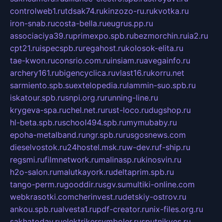
controlweb1.ru
tdsak74.ru
kinzozo-ru.ru
kvotka.ru
iron-snab.ru
costa-bella.ru
eugrus.pp.ru
associaciya39.ru
primexpo.spb.ru
bezmorchin.ru
ia2.ru
cpt21.ru
ispecspb.ru
regahost.ru
kolosok-elita.ru
tae-kwon.ru
consrio.com.ru
insiam.ru
avegainfo.ru
archery161.ru
bigencyclica.ru
vlast16.ru
korru.net
sarmiento.spb.su
extelopedia.ru
lammin-suo.spb.ru
iskatour.spb.ru
snpi.org.ru
running-line.ru
krygeva-spa.ru
chel.net.ru
rust-loco.ru
dugshop.ru
hl-beta.spb.ru
school494.spb.ru
mymubaby.ru
epoha-metalband.ru
ngr.spb.ru
rusgosnews.com
dieselvostok.ru
24hostel.msk.ru
w-dev.ru
f-ship.ru
regsmi.ru
filmnetwork.ru
malinasp.ru
kinosvin.ru
h2o-salon.ru
malutkayork.ru
deltaprim.spb.ru
tango-perm.ru
gooddir.ru
sgv.su
multiki-online.com
webkrasotki.com
cherinvest.ru
detskiy-ostrov.ru
ankou.spb.ru
alvesta1.ru
pdf-creator.ru
nix-files.org.ru
sakhatoday.ru
elektrikersymboler.ru
sputnikyes.ru