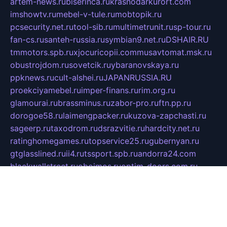
artem-news.ru
biserinca.ru
krasnodarkurort.com
imshowtv.ru
mebel-v-tule.ru
mobtopik.ru
pcsecurity.net.ru
tool-sib.ru
multimetrunit.ru
sp-tour.ru
fan-cs.ru
santeh-russia.ru
symbian9.net.ru
DSHAIR.RU
tmmotors.spb.ru
xjocuricopii.com
musavtomat.msk.ru
obustrojdom.ru
sovetcik.ru
ybaranovskaya.ru
ppknews.ru
cult-alshei.ru
JAPANRUSSIA.RU
proekciyamebel.ru
imper-finans.ru
rim.org.ru
glamourai.ru
brassminus.ru
zabor-pro.ru
ftn.pp.ru
dorogoe58.ru
laimengpacker.ru
kuzova-zapchasti.ru
sageerp.ru
taxodrom.ru
dsrazvitie.ru
hardcity.net.ru
ratinghomegames.ru
topservice25.ru
gubernyan.ru
gtglasslined.ru
ii4.ru
tssport.spb.ru
andorra24.com
blackwallstreet.ru
oboimos.ru
optim-doors.com.ru
ikuch.ru
nycr.org.ru
npa21.ru
vremya-ch.spb.ru
desert000.ru
ivtorgi.ru
ifiori.ru
catalog-statei.ru
dcv.org.ru
spetsmaster174.ru
ipkameryhiseeu.ru
dum26.ru
ruspol.spb.ru
fr-opendp.ru
kam-solnyshko.ru