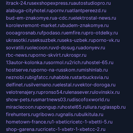
itrack-24.ru
sexshopexpress.ru
autostudiopro.ru
alabuga-cityhotel.ru
pornv.ru
atlantpereezd.ru
bud-em-znakomye.ru
a-cdc.ru
elektrostal-news.ru
korolevremont-market.ru
budem-znakomye.ru
oooagrosnab.ru
fpodaso.ru
emfire.ru
pro-otdelky.ru
ukrasotki.ru
seksuzbek.ru
seks-uzbek.ru
porno-vk.ru
sovratili.ru
olecoon.ru
vd-dosug.ru
adonyev.ru
rbc-news.ru
porno-skvirt.ru
krospr.ru
13autor-kolonka.ru
sormol.ru
2rich.ru
hostel-65.ru
hostserve.ru
porno-na-russkom.ru
mishinlab.ru
neznobi.ru
bigfatcc.ru
habble.ru
starbucksvia.ru
delfinet.ru
silvernano.ru
elestal.ru
vektor-doroga.ru
velotrenajery.ru
pronso54.ru
lenasever.ru
lovinskix.ru
show-pets.ru
smartnews03.ru
discofoxworld.ru
miraclecoon.ru
pongup.ru
hostel65.ru
liura.ru
glasspb.ru
firehunters.ru
gribowo.ru
gnalis.ru
bulkitula.ru
hometown-france.ru
1-xbeticricetc-1-xbetti-5.ru
shop-garena.ru
cricetc-1-xbetr-1-xbetcc-2.ru