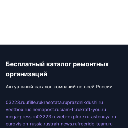
Бесплатный каталог ремонтных
организаций
Актуальный каталог компаний по всей России
03223.ru
ufille.ru
krasotata.ru
prazdnikdushi.ru
veetbox.ru
cinemapost.ru
ciam-fr.ru
kraft-you.ru
mega-press.ru
03223.ru
web-explore.ru
rastenuya.ru
eurovision-russia.ru
strah-news.ru
freeride-team.ru