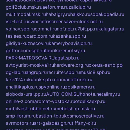
golf2club.msk.ru
aeforums.ru
zallclub.ru
multimodal.msk.ru
habaigry.ru
haikko.ru
sobakopedia.ru
isz-fest.ru
ewnc.info
screensaver-clock.net.ru
volnav.spb.ru
comnat.ru
npf.net.ru
7bit.pp.ru
kalugatur.ru
tesiaes.ru
card.com.ru
kazanka.spb.ru
gildiya-kuznecov.ru
kameryboavision.ru
griffoncom.spb.ru
fabrika-emotsiy.ru
PARK-MATROSOVA.RU
agat.spb.ru
avtoyurist-moskva1.ru
hardware.org.ru
схема-авто.рф
dg-lab.ru
angrup.ru
recruiter.spb.ru
music8.spb.ru
krsk124.ru
kubok.spb.ru
romanofforex.ru
analitikaplus.ru
spyonline.ru
zosikamery.ru
sloboda-ural.pp.ru
AUTO-COM.SU
hohota.net
alimy.ru
online-z.com
aromat-vostoka.ru
otdelkaexp.ru
mobilvest.ru
bbd.net.ru
mebelshop.msk.ru
smp-forum.ru
bastion-td.ru
kosmoscreative.ru
avrmotors.ru
art-galadesign.ru
tiffany-c.ru