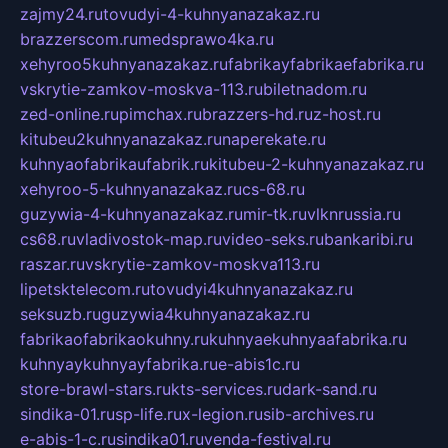
zajmy24.ru
tovudyi-4-kuhnyanazakaz.ru
brazzerscom.ru
medsprawo4ka.ru
xehyroo5kuhnyanazakaz.ru
fabrikayfabrikaefabrika.ru
vskrytie-zamkov-moskva-113.ru
biletnadom.ru
zed-online.ru
pimchax.ru
brazzers-hd.ru
z-host.ru
kitubeu2kuhnyanazakaz.ru
naperekate.ru
kuhnyaofabrikaufabrik.ru
kitubeu-2-kuhnyanazakaz.ru
xehyroo-5-kuhnyanazakaz.ru
cs-68.ru
guzywia-4-kuhnyanazakaz.ru
mir-tk.ru
vlknrussia.ru
cs68.ru
vladivostok-map.ru
video-seks.ru
bankaribi.ru
raszar.ru
vskrytie-zamkov-moskva113.ru
lipetsktelecom.ru
tovudyi4kuhnyanazakaz.ru
seksuzb.ru
guzywia4kuhnyanazakaz.ru
fabrikaofabrikaokuhny.ru
kuhnyaekuhnyaafabrika.ru
kuhnyaykuhnyayfabrika.ru
e-abis1c.ru
store-brawl-stars.ru
kts-services.ru
dark-sand.ru
sindika-01.ru
sp-life.ru
x-legion.ru
sib-archives.ru
e-abis-1-c.ru
sindika01.ru
venda-festival.ru