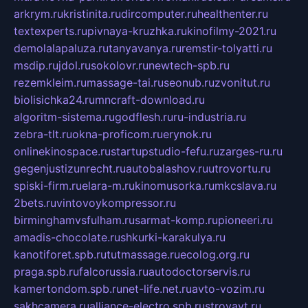
arkrym.ru
kristinita.ru
dircomputer.ru
healthenter.ru
textexperts.ru
pivnaya-kruzhka.ru
kinofilmy-2021.ru
demolalapaluza.ru
tanyavanya.ru
remstir-tolyatti.ru
msdip.ru
jdol.ru
sokolovr.ru
newtech-spb.ru
rezemkleim.ru
massage-tai.ru
seonub.ru
zvonitut.ru
biolisichka24.ru
mncraft-download.ru
algoritm-sistema.ru
godflesh.ru
ru-industria.ru
zebra-tlt.ru
okna-proficom.ru
erynok.ru
onlinekinospace.ru
startupstudio-fefu.ru
zarges-ru.ru
gegenjustizunrecht.ru
autobalashov.ru
utrovortu.ru
spiski-firm.ru
elara-m.ru
kinomusorka.ru
mkcslava.ru
2bets.ru
vintovoykompressor.ru
birminghamvsfulham.ru
sarmat-komp.ru
pioneeri.ru
amadis-chocolate.ru
shkurki-karakulya.ru
kanotiforet.spb.ru
tutmassage.ru
ecolog.org.ru
praga.spb.ru
falcorussia.ru
autodoctorservis.ru
kamertondom.spb.ru
net-life.net.ru
avto-vozim.ru
sakhcamera.ru
alliance-electro.spb.ru
stroyavt.ru