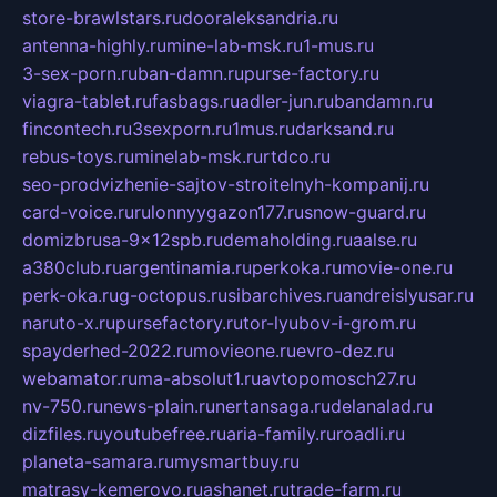
store-brawlstars.ru
dooraleksandria.ru
antenna-highly.ru
mine-lab-msk.ru
1-mus.ru
3-sex-porn.ru
ban-damn.ru
purse-factory.ru
viagra-tablet.ru
fasbags.ru
adler-jun.ru
bandamn.ru
fincontech.ru
3sexporn.ru
1mus.ru
darksand.ru
rebus-toys.ru
minelab-msk.ru
rtdco.ru
seo-prodvizhenie-sajtov-stroitelnyh-kompanij.ru
card-voice.ru
rulonnyygazon177.ru
snow-guard.ru
domizbrusa-9x12spb.ru
demaholding.ru
aalse.ru
a380club.ru
argentinamia.ru
perkoka.ru
movie-one.ru
perk-oka.ru
g-octopus.ru
sibarchives.ru
andreislyusar.ru
naruto-x.ru
pursefactory.ru
tor-lyubov-i-grom.ru
spayderhed-2022.ru
movieone.ru
evro-dez.ru
webamator.ru
ma-absolut1.ru
avtopomosch27.ru
nv-750.ru
news-plain.ru
nertansaga.ru
delanalad.ru
dizfiles.ru
youtubefree.ru
aria-family.ru
roadli.ru
planeta-samara.ru
mysmartbuy.ru
matrasy-kemerovo.ru
ashanet.ru
trade-farm.ru