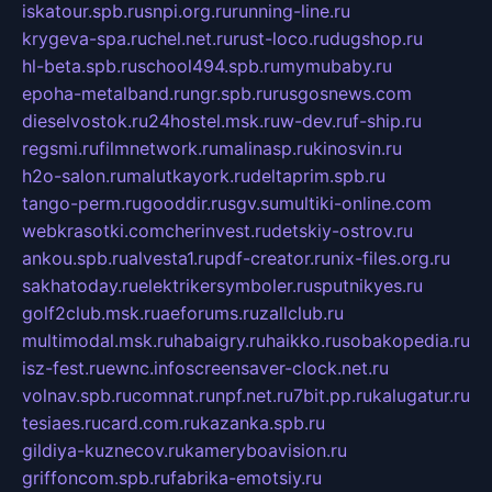
iskatour.spb.ru
snpi.org.ru
running-line.ru
krygeva-spa.ru
chel.net.ru
rust-loco.ru
dugshop.ru
hl-beta.spb.ru
school494.spb.ru
mymubaby.ru
epoha-metalband.ru
ngr.spb.ru
rusgosnews.com
dieselvostok.ru
24hostel.msk.ru
w-dev.ru
f-ship.ru
regsmi.ru
filmnetwork.ru
malinasp.ru
kinosvin.ru
h2o-salon.ru
malutkayork.ru
deltaprim.spb.ru
tango-perm.ru
gooddir.ru
sgv.su
multiki-online.com
webkrasotki.com
cherinvest.ru
detskiy-ostrov.ru
ankou.spb.ru
alvesta1.ru
pdf-creator.ru
nix-files.org.ru
sakhatoday.ru
elektrikersymboler.ru
sputnikyes.ru
golf2club.msk.ru
aeforums.ru
zallclub.ru
multimodal.msk.ru
habaigry.ru
haikko.ru
sobakopedia.ru
isz-fest.ru
ewnc.info
screensaver-clock.net.ru
volnav.spb.ru
comnat.ru
npf.net.ru
7bit.pp.ru
kalugatur.ru
tesiaes.ru
card.com.ru
kazanka.spb.ru
gildiya-kuznecov.ru
kameryboavision.ru
griffoncom.spb.ru
fabrika-emotsiy.ru