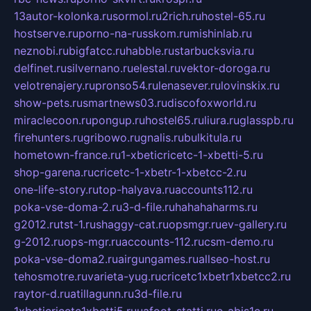
13autor-kolonka.ru
sormol.ru
2rich.ru
hostel-65.ru
hostserve.ru
porno-na-russkom.ru
mishinlab.ru
neznobi.ru
bigfatcc.ru
habble.ru
starbucksvia.ru
delfinet.ru
silvernano.ru
elestal.ru
vektor-doroga.ru
velotrenajery.ru
pronso54.ru
lenasever.ru
lovinskix.ru
show-pets.ru
smartnews03.ru
discofoxworld.ru
miraclecoon.ru
pongup.ru
hostel65.ru
liura.ru
glasspb.ru
firehunters.ru
gribowo.ru
gnalis.ru
bulkitula.ru
hometown-france.ru
1-xbeticricetc-1-xbetti-5.ru
shop-garena.ru
cricetc-1-xbetr-1-xbetcc-2.ru
one-life-story.ru
top-halyava.ru
accounts112.ru
poka-vse-doma-2.ru
3-d-file.ru
hahahaharms.ru
g2012.ru
tst-1.ru
shaggy-cat.ru
opsmgr.ru
ev-gallery.ru
g-2012.ru
ops-mgr.ru
accounts-112.ru
csm-demo.ru
poka-vse-doma2.ru
airgungames.ru
allseo-host.ru
tehosmotre.ru
varieta-yug.ru
cricetc1xbetr1xbetcc2.ru
raytor-d.ru
atillagunn.ru
3d-file.ru
1xbeticricetc1xbetti5.ru
uafoot-statti.ru
e-abis1c.ru