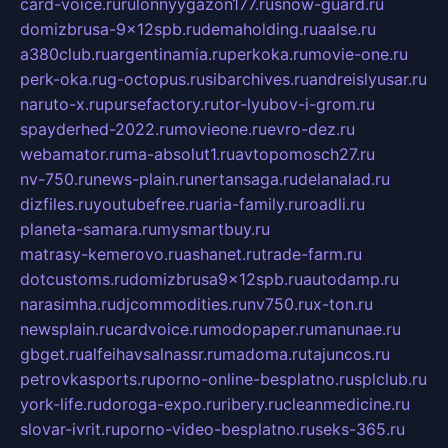
card-voice.ru
rulonnyygazon177.ru
snow-guard.ru
domizbrusa-9x12spb.ru
demaholding.ru
aalse.ru
a380club.ru
argentinamia.ru
perkoka.ru
movie-one.ru
perk-oka.ru
g-octopus.ru
sibarchives.ru
andreislyusar.ru
naruto-x.ru
pursefactory.ru
tor-lyubov-i-grom.ru
spayderhed-2022.ru
movieone.ru
evro-dez.ru
webamator.ru
ma-absolut1.ru
avtopomosch27.ru
nv-750.ru
news-plain.ru
nertansaga.ru
delanalad.ru
dizfiles.ru
youtubefree.ru
aria-family.ru
roadli.ru
planeta-samara.ru
mysmartbuy.ru
matrasy-kemerovo.ru
ashanet.ru
trade-farm.ru
dotcustoms.ru
domizbrusa9x12spb.ru
autodamp.ru
narasimha.ru
djcommodities.ru
nv750.ru
x-ton.ru
newsplain.ru
cardvoice.ru
modopaper.ru
manunae.ru
gbget.ru
alfeihavsalnassr.ru
madoma.ru
tajuncos.ru
petrovkasports.ru
porno-online-besplatno.ru
splclub.ru
york-life.ru
doroga-expo.ru
ribery.ru
cleanmedicine.ru
slovar-ivrit.ru
porno-video-besplatno.ru
seks-365.ru