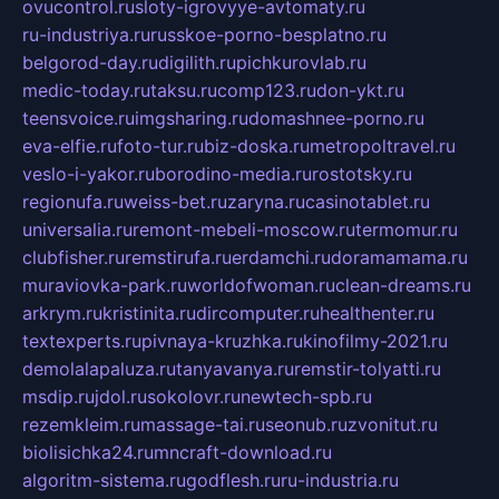
ovucontrol.ru
sloty-igrovyye-avtomaty.ru
ru-industriya.ru
russkoe-porno-besplatno.ru
belgorod-day.ru
digilith.ru
pichkurovlab.ru
medic-today.ru
taksu.ru
comp123.ru
don-ykt.ru
teensvoice.ru
imgsharing.ru
domashnee-porno.ru
eva-elfie.ru
foto-tur.ru
biz-doska.ru
metropoltravel.ru
veslo-i-yakor.ru
borodino-media.ru
rostotsky.ru
regionufa.ru
weiss-bet.ru
zaryna.ru
casinotablet.ru
universalia.ru
remont-mebeli-moscow.ru
termomur.ru
clubfisher.ru
remstirufa.ru
erdamchi.ru
doramamama.ru
muraviovka-park.ru
worldofwoman.ru
clean-dreams.ru
arkrym.ru
kristinita.ru
dircomputer.ru
healthenter.ru
textexperts.ru
pivnaya-kruzhka.ru
kinofilmy-2021.ru
demolalapaluza.ru
tanyavanya.ru
remstir-tolyatti.ru
msdip.ru
jdol.ru
sokolovr.ru
newtech-spb.ru
rezemkleim.ru
massage-tai.ru
seonub.ru
zvonitut.ru
biolisichka24.ru
mncraft-download.ru
algoritm-sistema.ru
godflesh.ru
ru-industria.ru