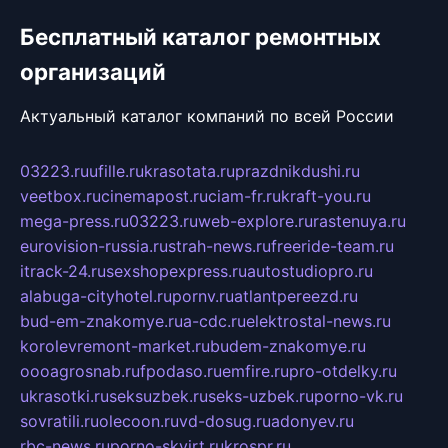
Бесплатный каталог ремонтных
организаций
Актуальный каталог компаний по всей России
03223.ru
ufille.ru
krasotata.ru
prazdnikdushi.ru
veetbox.ru
cinemapost.ru
ciam-fr.ru
kraft-you.ru
mega-press.ru
03223.ru
web-explore.ru
rastenuya.ru
eurovision-russia.ru
strah-news.ru
freeride-team.ru
itrack-24.ru
sexshopexpress.ru
autostudiopro.ru
alabuga-cityhotel.ru
pornv.ru
atlantpereezd.ru
bud-em-znakomye.ru
a-cdc.ru
elektrostal-news.ru
korolevremont-market.ru
budem-znakomye.ru
oooagrosnab.ru
fpodaso.ru
emfire.ru
pro-otdelky.ru
ukrasotki.ru
seksuzbek.ru
seks-uzbek.ru
porno-vk.ru
sovratili.ru
olecoon.ru
vd-dosug.ru
adonyev.ru
rbc-news.ru
porno-skvirt.ru
krospr.ru