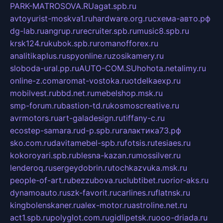
PARK-MATROSOVA.RU
agat.spb.ru
avtoyurist-moskva1.ru
hardware.org.ru
схема-авто.рф
dg-lab.ru
angrup.ru
recruiter.spb.ru
music8.spb.ru
krsk124.ru
kubok.spb.ru
romanofforex.ru
analitikaplus.ru
spyonline.ru
zosikamery.ru
sloboda-ural.pp.ru
AUTO-COM.SU
hohota.net
alimy.ru
online-z.com
aromat-vostoka.ru
otdelkaexp.ru
mobilvest.ru
bbd.net.ru
mebelshop.msk.ru
smp-forum.ru
bastion-td.ru
kosmoscreative.ru
avrmotors.ru
art-galadesign.ru
tiffany-c.ru
ecostep-samara.ru
d-p.spb.ru
галактика73.рф
sko.com.ru
davitamebel-spb.ru
fotsis.ru
tesiaes.ru
kokoroyari.spb.ru
blesna-kazan.ru
mossilver.ru
lenderoq.ru
sergeydobrin.ru
tochkazvuka.msk.ru
people-of-art.ru
bezzubova.ru
clubtibet.ru
orior-aks.ru
dynamoauto.ru
szk-favorit.ru
carlines.ru
flatnsk.ru
kingbolenskaner.ru
alex-motor.ru
astroline.net.ru
act1.spb.ru
polyglot.com.ru
gidlipetsk.ru
ooo-driada.ru