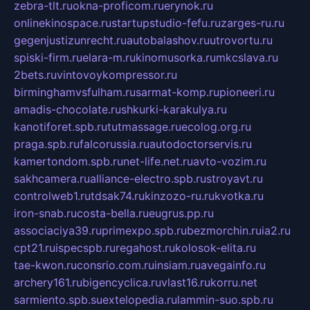
zebra-tlt.ru
okna-proficom.ru
erynok.ru
onlinekinospace.ru
startupstudio-fefu.ru
zarges-ru.ru
gegenjustizunrecht.ru
autobalashov.ru
utrovortu.ru
spiski-firm.ru
elara-m.ru
kinomusorka.ru
mkcslava.ru
2bets.ru
vintovoykompressor.ru
birminghamvsfulham.ru
sarmat-komp.ru
pioneeri.ru
amadis-chocolate.ru
shkurki-karakulya.ru
kanotiforet.spb.ru
tutmassage.ru
ecolog.org.ru
praga.spb.ru
falcorussia.ru
autodoctorservis.ru
kamertondom.spb.ru
net-life.net.ru
avto-vozim.ru
sakhcamera.ru
alliance-electro.spb.ru
stroyavt.ru
controlweb1.ru
tdsak74.ru
kinzozo-ru.ru
kvotka.ru
iron-snab.ru
costa-bella.ru
eugrus.pp.ru
associaciya39.ru
primexpo.spb.ru
bezmorchin.ru
ia2.ru
cpt21.ru
ispecspb.ru
regahost.ru
kolosok-elita.ru
tae-kwon.ru
consrio.com.ru
insiam.ru
avegainfo.ru
archery161.ru
bigencyclica.ru
vlast16.ru
korru.net
sarmiento.spb.su
extelopedia.ru
lammin-suo.spb.ru