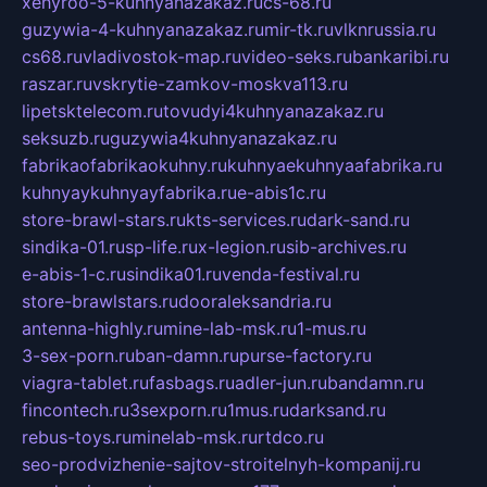
xehyroo-5-kuhnyanazakaz.ru
cs-68.ru
guzywia-4-kuhnyanazakaz.ru
mir-tk.ru
vlknrussia.ru
cs68.ru
vladivostok-map.ru
video-seks.ru
bankaribi.ru
raszar.ru
vskrytie-zamkov-moskva113.ru
lipetsktelecom.ru
tovudyi4kuhnyanazakaz.ru
seksuzb.ru
guzywia4kuhnyanazakaz.ru
fabrikaofabrikaokuhny.ru
kuhnyaekuhnyaafabrika.ru
kuhnyaykuhnyayfabrika.ru
e-abis1c.ru
store-brawl-stars.ru
kts-services.ru
dark-sand.ru
sindika-01.ru
sp-life.ru
x-legion.ru
sib-archives.ru
e-abis-1-c.ru
sindika01.ru
venda-festival.ru
store-brawlstars.ru
dooraleksandria.ru
antenna-highly.ru
mine-lab-msk.ru
1-mus.ru
3-sex-porn.ru
ban-damn.ru
purse-factory.ru
viagra-tablet.ru
fasbags.ru
adler-jun.ru
bandamn.ru
fincontech.ru
3sexporn.ru
1mus.ru
darksand.ru
rebus-toys.ru
minelab-msk.ru
rtdco.ru
seo-prodvizhenie-sajtov-stroitelnyh-kompanij.ru