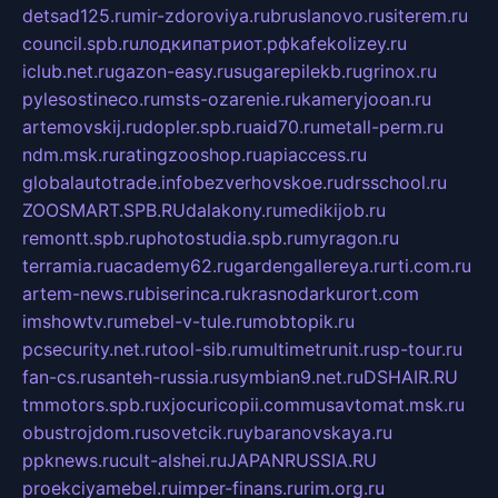
detsad125.ru
mir-zdoroviya.ru
bruslanovo.ru
siterem.ru
council.spb.ru
лодкипатриот.рф
kafekolizey.ru
iclub.net.ru
gazon-easy.ru
sugarepilekb.ru
grinox.ru
pylesostineco.ru
msts-ozarenie.ru
kameryjooan.ru
artemovskij.ru
dopler.spb.ru
aid70.ru
metall-perm.ru
ndm.msk.ru
ratingzooshop.ru
apiaccess.ru
globalautotrade.info
bezverhovskoe.ru
drsschool.ru
ZOOSMART.SPB.RU
dalakony.ru
medikijob.ru
remontt.spb.ru
photostudia.spb.ru
myragon.ru
terramia.ru
academy62.ru
gardengallereya.ru
rti.com.ru
artem-news.ru
biserinca.ru
krasnodarkurort.com
imshowtv.ru
mebel-v-tule.ru
mobtopik.ru
pcsecurity.net.ru
tool-sib.ru
multimetrunit.ru
sp-tour.ru
fan-cs.ru
santeh-russia.ru
symbian9.net.ru
DSHAIR.RU
tmmotors.spb.ru
xjocuricopii.com
musavtomat.msk.ru
obustrojdom.ru
sovetcik.ru
ybaranovskaya.ru
ppknews.ru
cult-alshei.ru
JAPANRUSSIA.RU
proekciyamebel.ru
imper-finans.ru
rim.org.ru