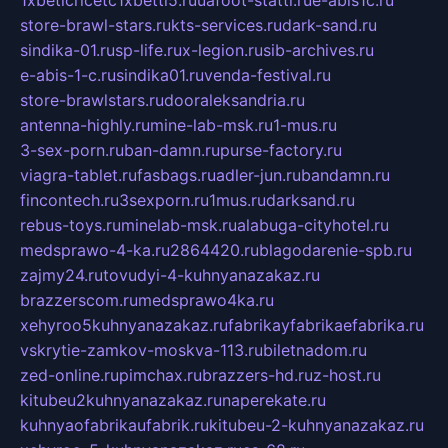
store-brawl-stars.ru
kts-services.ru
dark-sand.ru
sindika-01.ru
sp-life.ru
x-legion.ru
sib-archives.ru
e-abis-1-c.ru
sindika01.ru
venda-festival.ru
store-brawlstars.ru
dooraleksandria.ru
antenna-highly.ru
mine-lab-msk.ru
1-mus.ru
3-sex-porn.ru
ban-damn.ru
purse-factory.ru
viagra-tablet.ru
fasbags.ru
adler-jun.ru
bandamn.ru
fincontech.ru
3sexporn.ru
1mus.ru
darksand.ru
rebus-toys.ru
minelab-msk.ru
alabuga-cityhotel.ru
medsprawo-4-ka.ru
2864420.ru
blagodarenie-spb.ru
zajmy24.ru
tovudyi-4-kuhnyanazakaz.ru
brazzerscom.ru
medsprawo4ka.ru
xehyroo5kuhnyanazakaz.ru
fabrikayfabrikaefabrika.ru
vskrytie-zamkov-moskva-113.ru
biletnadom.ru
zed-online.ru
pimchax.ru
brazzers-hd.ru
z-host.ru
kitubeu2kuhnyanazakaz.ru
naperekate.ru
kuhnyaofabrikaufabrik.ru
kitubeu-2-kuhnyanazakaz.ru