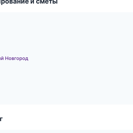
рование и сметы
ий Новгород
г