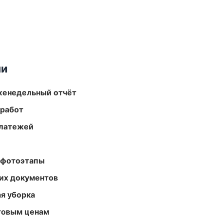
ми
женедельный отчёт
 работ
платежей
 фотоэтапы
их документов
ая уборка
птовым ценам