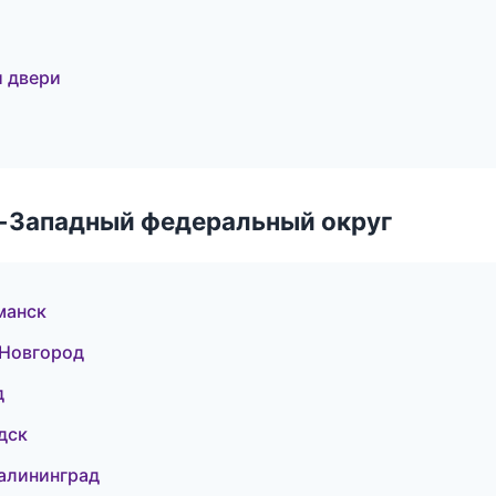
и двери
о-Западный федеральный округ
манск
 Новгород
д
дск
алининград