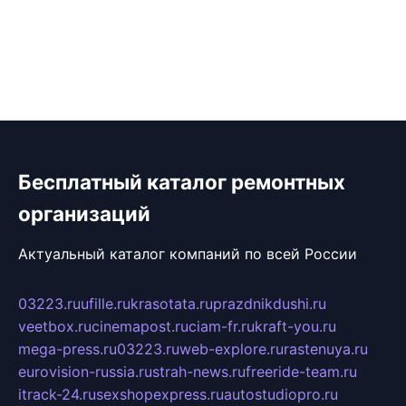
Бесплатный каталог ремонтных
организаций
Актуальный каталог компаний по всей России
03223.ru
ufille.ru
krasotata.ru
prazdnikdushi.ru
veetbox.ru
cinemapost.ru
ciam-fr.ru
kraft-you.ru
mega-press.ru
03223.ru
web-explore.ru
rastenuya.ru
eurovision-russia.ru
strah-news.ru
freeride-team.ru
itrack-24.ru
sexshopexpress.ru
autostudiopro.ru