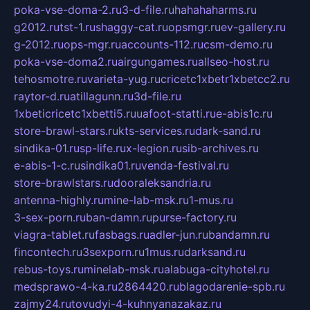
poka-vse-doma-2.ru
3-d-file.ru
hahahaharms.ru
g2012.ru
tst-1.ru
shaggy-cat.ru
opsmgr.ru
ev-gallery.ru
g-2012.ru
ops-mgr.ru
accounts-112.ru
csm-demo.ru
poka-vse-doma2.ru
airgungames.ru
allseo-host.ru
tehosmotre.ru
varieta-yug.ru
cricetc1xbetr1xbetcc2.ru
raytor-d.ru
atillagunn.ru
3d-file.ru
1xbeticricetc1xbetti5.ru
uafoot-statti.ru
e-abis1c.ru
store-brawl-stars.ru
kts-services.ru
dark-sand.ru
sindika-01.ru
sp-life.ru
x-legion.ru
sib-archives.ru
e-abis-1-c.ru
sindika01.ru
venda-festival.ru
store-brawlstars.ru
dooraleksandria.ru
antenna-highly.ru
mine-lab-msk.ru
1-mus.ru
3-sex-porn.ru
ban-damn.ru
purse-factory.ru
viagra-tablet.ru
fasbags.ru
adler-jun.ru
bandamn.ru
fincontech.ru
3sexporn.ru
1mus.ru
darksand.ru
rebus-toys.ru
minelab-msk.ru
alabuga-cityhotel.ru
medsprawo-4-ka.ru
2864420.ru
blagodarenie-spb.ru
zajmy24.ru
tovudyi-4-kuhnyanazakaz.ru