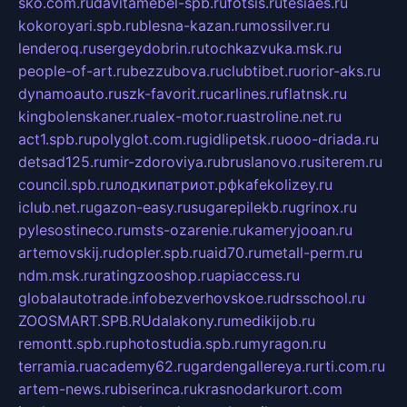
sko.com.ru
davitamebel-spb.ru
fotsis.ru
tesiaes.ru
kokoroyari.spb.ru
blesna-kazan.ru
mossilver.ru
lenderoq.ru
sergeydobrin.ru
tochkazvuka.msk.ru
people-of-art.ru
bezzubova.ru
clubtibet.ru
orior-aks.ru
dynamoauto.ru
szk-favorit.ru
carlines.ru
flatnsk.ru
kingbolenskaner.ru
alex-motor.ru
astroline.net.ru
act1.spb.ru
polyglot.com.ru
gidlipetsk.ru
ooo-driada.ru
detsad125.ru
mir-zdoroviya.ru
bruslanovo.ru
siterem.ru
council.spb.ru
лодкипатриот.рф
kafekolizey.ru
iclub.net.ru
gazon-easy.ru
sugarepilekb.ru
grinox.ru
pylesostineco.ru
msts-ozarenie.ru
kameryjooan.ru
artemovskij.ru
dopler.spb.ru
aid70.ru
metall-perm.ru
ndm.msk.ru
ratingzooshop.ru
apiaccess.ru
globalautotrade.info
bezverhovskoe.ru
drsschool.ru
ZOOSMART.SPB.RU
dalakony.ru
medikijob.ru
remontt.spb.ru
photostudia.spb.ru
myragon.ru
terramia.ru
academy62.ru
gardengallereya.ru
rti.com.ru
artem-news.ru
biserinca.ru
krasnodarkurort.com