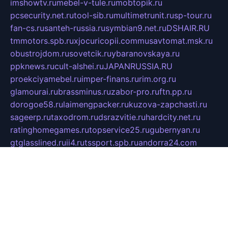
imshowtv.ru
mebel-v-tule.ru
mobtopik.ru
pcsecurity.net.ru
tool-sib.ru
multimetrunit.ru
sp-tour.ru
fan-cs.ru
santeh-russia.ru
symbian9.net.ru
DSHAIR.RU
tmmotors.spb.ru
xjocuricopii.com
musavtomat.msk.ru
obustrojdom.ru
sovetcik.ru
ybaranovskaya.ru
ppknews.ru
cult-alshei.ru
JAPANRUSSIA.RU
proekciyamebel.ru
imper-finans.ru
rim.org.ru
glamourai.ru
brassminus.ru
zabor-pro.ru
ftn.pp.ru
dorogoe58.ru
laimengpacker.ru
kuzova-zapchasti.ru
sageerp.ru
taxodrom.ru
dsrazvitie.ru
hardcity.net.ru
ratinghomegames.ru
topservice25.ru
gubernyan.ru
gtglasslined.ru
ii4.ru
tssport.spb.ru
andorra24.com
blackwallstreet.ru
oboimos.ru
optim-doors.com.ru
ikuch.ru
nycr.org.ru
npa21.ru
vremya-ch.spb.ru
desert000.ru
ivtorgi.ru
ifiori.ru
catalog-statei.ru
dcv.org.ru
spetsmaster174.ru
ipkameryhiseeu.ru
dum26.ru
ruspol.spb.ru
fr-opendp.ru
kam-solnyshko.ru
cheyenne-arapaho.ru
sevzapmetal.spb.ru