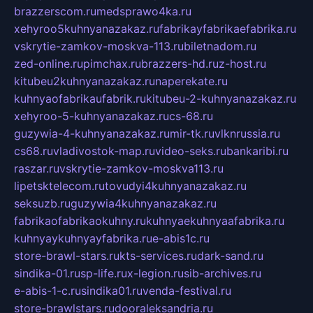
brazzerscom.ru
medsprawo4ka.ru
xehyroo5kuhnyanazakaz.ru
fabrikayfabrikaefabrika.ru
vskrytie-zamkov-moskva-113.ru
biletnadom.ru
zed-online.ru
pimchax.ru
brazzers-hd.ru
z-host.ru
kitubeu2kuhnyanazakaz.ru
naperekate.ru
kuhnyaofabrikaufabrik.ru
kitubeu-2-kuhnyanazakaz.ru
xehyroo-5-kuhnyanazakaz.ru
cs-68.ru
guzywia-4-kuhnyanazakaz.ru
mir-tk.ru
vlknrussia.ru
cs68.ru
vladivostok-map.ru
video-seks.ru
bankaribi.ru
raszar.ru
vskrytie-zamkov-moskva113.ru
lipetsktelecom.ru
tovudyi4kuhnyanazakaz.ru
seksuzb.ru
guzywia4kuhnyanazakaz.ru
fabrikaofabrikaokuhny.ru
kuhnyaekuhnyaafabrika.ru
kuhnyaykuhnyayfabrika.ru
e-abis1c.ru
store-brawl-stars.ru
kts-services.ru
dark-sand.ru
sindika-01.ru
sp-life.ru
x-legion.ru
sib-archives.ru
e-abis-1-c.ru
sindika01.ru
venda-festival.ru
store-brawlstars.ru
dooraleksandria.ru