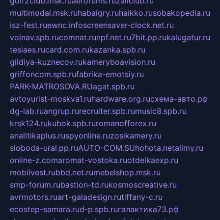
golf2club.msk.ru
aeforums.ru
zallclub.ru
multimodal.msk.ru
habaigry.ru
haikko.ru
sobakopedia.ru
isz-fest.ru
ewnc.info
screensaver-clock.net.ru
volnav.spb.ru
comnat.ru
npf.net.ru
7bit.pp.ru
kalugatur.ru
tesiaes.ru
card.com.ru
kazanka.spb.ru
gildiya-kuznecov.ru
kameryboavision.ru
griffoncom.spb.ru
fabrika-emotsiy.ru
PARK-MATROSOVA.RU
agat.spb.ru
avtoyurist-moskva1.ru
hardware.org.ru
схема-авто.рф
dg-lab.ru
angrup.ru
recruiter.spb.ru
music8.spb.ru
krsk124.ru
kubok.spb.ru
romanofforex.ru
analitikaplus.ru
spyonline.ru
zosikamery.ru
sloboda-ural.pp.ru
AUTO-COM.SU
hohota.net
alimy.ru
online-z.com
aromat-vostoka.ru
otdelkaexp.ru
mobilvest.ru
bbd.net.ru
mebelshop.msk.ru
smp-forum.ru
bastion-td.ru
kosmoscreative.ru
avrmotors.ru
art-galadesign.ru
tiffany-c.ru
ecostep-samara.ru
d-p.spb.ru
галактика73.рф