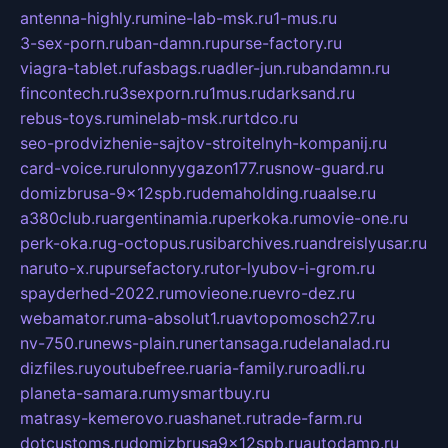
antenna-highly.ru
mine-lab-msk.ru
1-mus.ru
3-sex-porn.ru
ban-damn.ru
purse-factory.ru
viagra-tablet.ru
fasbags.ru
adler-jun.ru
bandamn.ru
fincontech.ru
3sexporn.ru
1mus.ru
darksand.ru
rebus-toys.ru
minelab-msk.ru
rtdco.ru
seo-prodvizhenie-sajtov-stroitelnyh-kompanij.ru
card-voice.ru
rulonnyygazon177.ru
snow-guard.ru
domizbrusa-9x12spb.ru
demaholding.ru
aalse.ru
a380club.ru
argentinamia.ru
perkoka.ru
movie-one.ru
perk-oka.ru
g-octopus.ru
sibarchives.ru
andreislyusar.ru
naruto-x.ru
pursefactory.ru
tor-lyubov-i-grom.ru
spayderhed-2022.ru
movieone.ru
evro-dez.ru
webamator.ru
ma-absolut1.ru
avtopomosch27.ru
nv-750.ru
news-plain.ru
nertansaga.ru
delanalad.ru
dizfiles.ru
youtubefree.ru
aria-family.ru
roadli.ru
planeta-samara.ru
mysmartbuy.ru
matrasy-kemerovo.ru
ashanet.ru
trade-farm.ru
dotcustoms.ru
domizbrusa9x12spb.ru
autodamp.ru