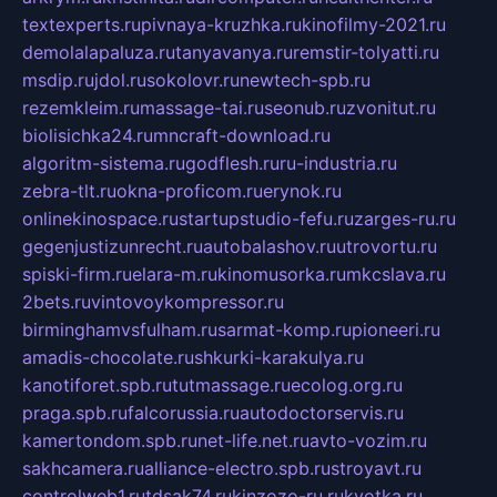
textexperts.ru
pivnaya-kruzhka.ru
kinofilmy-2021.ru
demolalapaluza.ru
tanyavanya.ru
remstir-tolyatti.ru
msdip.ru
jdol.ru
sokolovr.ru
newtech-spb.ru
rezemkleim.ru
massage-tai.ru
seonub.ru
zvonitut.ru
biolisichka24.ru
mncraft-download.ru
algoritm-sistema.ru
godflesh.ru
ru-industria.ru
zebra-tlt.ru
okna-proficom.ru
erynok.ru
onlinekinospace.ru
startupstudio-fefu.ru
zarges-ru.ru
gegenjustizunrecht.ru
autobalashov.ru
utrovortu.ru
spiski-firm.ru
elara-m.ru
kinomusorka.ru
mkcslava.ru
2bets.ru
vintovoykompressor.ru
birminghamvsfulham.ru
sarmat-komp.ru
pioneeri.ru
amadis-chocolate.ru
shkurki-karakulya.ru
kanotiforet.spb.ru
tutmassage.ru
ecolog.org.ru
praga.spb.ru
falcorussia.ru
autodoctorservis.ru
kamertondom.spb.ru
net-life.net.ru
avto-vozim.ru
sakhcamera.ru
alliance-electro.spb.ru
stroyavt.ru
controlweb1.ru
tdsak74.ru
kinzozo-ru.ru
kvotka.ru