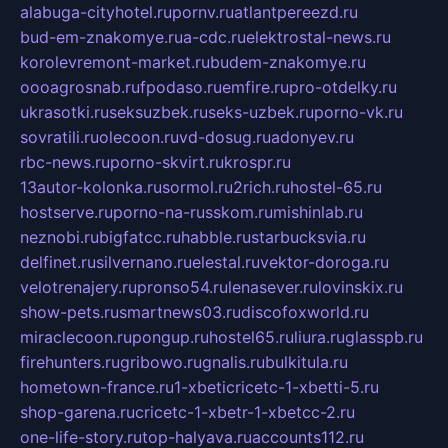
alabuga-cityhotel.ru
pornv.ru
atlantpereezd.ru
bud-em-znakomye.ru
a-cdc.ru
elektrostal-news.ru
korolevremont-market.ru
budem-znakomye.ru
oooagrosnab.ru
fpodaso.ru
emfire.ru
pro-otdelky.ru
ukrasotki.ru
seksuzbek.ru
seks-uzbek.ru
porno-vk.ru
sovratili.ru
olecoon.ru
vd-dosug.ru
adonyev.ru
rbc-news.ru
porno-skvirt.ru
krospr.ru
13autor-kolonka.ru
sormol.ru
2rich.ru
hostel-65.ru
hostserve.ru
porno-na-russkom.ru
mishinlab.ru
neznobi.ru
bigfatcc.ru
habble.ru
starbucksvia.ru
delfinet.ru
silvernano.ru
elestal.ru
vektor-doroga.ru
velotrenajery.ru
pronso54.ru
lenasever.ru
lovinskix.ru
show-pets.ru
smartnews03.ru
discofoxworld.ru
miraclecoon.ru
pongup.ru
hostel65.ru
liura.ru
glasspb.ru
firehunters.ru
gribowo.ru
gnalis.ru
bulkitula.ru
hometown-france.ru
1-xbeticricetc-1-xbetti-5.ru
shop-garena.ru
cricetc-1-xbetr-1-xbetcc-2.ru
one-life-story.ru
top-halyava.ru
accounts112.ru