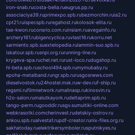
iron-snab.ru
costa-bella.ru
eugrus.pp.ru
associaciya39.ru
primexpo.spb.ru
bezmorchin.ru
ia2.ru
cpt21.ru
ispecspb.ru
regahost.ru
kolosok-elita.ru
tae-kwon.ru
consrio.com.ru
insiam.ru
avegainfo.ru
archery161.ru
bigencyclica.ru
vlast16.ru
korru.net
sarmiento.spb.su
extelopedia.ru
lammin-suo.spb.ru
iskatour.spb.ru
snpi.org.ru
running-line.ru
krygeva-spa.ru
chel.net.ru
rust-loco.ru
dugshop.ru
hl-beta.spb.ru
school494.spb.ru
mymubaby.ru
epoha-metalband.ru
ngr.spb.ru
rusgosnews.com
dieselvostok.ru
24hostel.msk.ru
w-dev.ru
f-ship.ru
regsmi.ru
filmnetwork.ru
malinasp.ru
kinosvin.ru
h2o-salon.ru
malutkayork.ru
deltaprim.spb.ru
tango-perm.ru
gooddir.ru
sgv.su
multiki-online.com
webkrasotki.com
cherinvest.ru
detskiy-ostrov.ru
ankou.spb.ru
alvesta1.ru
pdf-creator.ru
nix-files.org.ru
sakhatoday.ru
elektrikersymboler.ru
sputnikyes.ru