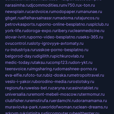
narasimha.ru
djcommodities.ru
nv750.ru
x-ton.ru
newsplain.ru
cardvoice.ru
modopaper.ru
manunae.ru
gbget.ru
alfeihavsalnassr.ru
madoma.ru
tajuncos.ru
petrovkasports.ru
porno-online-besplatno.ru
splclub.ru
york-life.ru
doroga-expo.ru
ribery.ru
cleanmedicine.ru
slovar-ivrit.ru
porno-video-besplatno.ru
seks-365.ru
ovucontrol.ru
sloty-igrovyye-avtomaty.ru
ru-industriya.ru
russkoe-porno-besplatno.ru
belgorod-day.ru
digilith.ru
pichkurovlab.ru
medic-today.ru
taksu.ru
comp123.ru
don-ykt.ru
teensvoice.ru
imgsharing.ru
domashnee-porno.ru
eva-elfie.ru
foto-tur.ru
biz-doska.ru
metropoltravel.ru
veslo-i-yakor.ru
borodino-media.ru
rostotsky.ru
regionufa.ru
weiss-bet.ru
zaryna.ru
casinotablet.ru
universalia.ru
remont-mebeli-moscow.ru
termomur.ru
clubfisher.ru
remstirufa.ru
erdamchi.ru
doramamama.ru
muraviovka-park.ru
worldofwoman.ru
clean-dreams.ru
arkrym.ru
kristinita.ru
dircomputer.ru
healthenter.ru