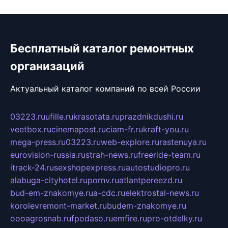
Бесплатный каталог ремонтных
организаций
Актуальный каталог компаний по всей России
03223.ru
ufille.ru
krasotata.ru
prazdnikdushi.ru
veetbox.ru
cinemapost.ru
ciam-fr.ru
kraft-you.ru
mega-press.ru
03223.ru
web-explore.ru
rastenuya.ru
eurovision-russia.ru
strah-news.ru
freeride-team.ru
itrack-24.ru
sexshopexpress.ru
autostudiopro.ru
alabuga-cityhotel.ru
pornv.ru
atlantpereezd.ru
bud-em-znakomye.ru
a-cdc.ru
elektrostal-news.ru
korolevremont-market.ru
budem-znakomye.ru
oooagrosnab.ru
fpodaso.ru
emfire.ru
pro-otdelky.ru