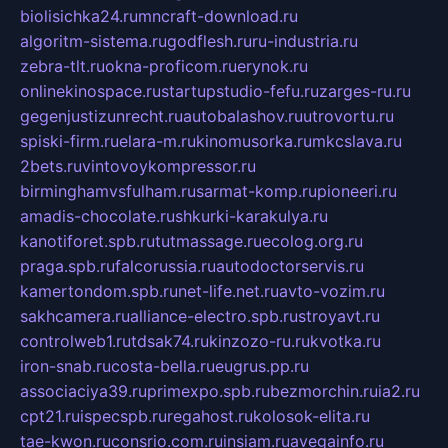
biolisichka24.ru
mncraft-download.ru
algoritm-sistema.ru
godflesh.ru
ru-industria.ru
zebra-tlt.ru
okna-proficom.ru
erynok.ru
onlinekinospace.ru
startupstudio-fefu.ru
zarges-ru.ru
gegenjustizunrecht.ru
autobalashov.ru
utrovortu.ru
spiski-firm.ru
elara-m.ru
kinomusorka.ru
mkcslava.ru
2bets.ru
vintovoykompressor.ru
birminghamvsfulham.ru
sarmat-komp.ru
pioneeri.ru
amadis-chocolate.ru
shkurki-karakulya.ru
kanotiforet.spb.ru
tutmassage.ru
ecolog.org.ru
praga.spb.ru
falcorussia.ru
autodoctorservis.ru
kamertondom.spb.ru
net-life.net.ru
avto-vozim.ru
sakhcamera.ru
alliance-electro.spb.ru
stroyavt.ru
controlweb1.ru
tdsak74.ru
kinzozo-ru.ru
kvotka.ru
iron-snab.ru
costa-bella.ru
eugrus.pp.ru
associaciya39.ru
primexpo.spb.ru
bezmorchin.ru
ia2.ru
cpt21.ru
ispecspb.ru
regahost.ru
kolosok-elita.ru
tae-kwon.ru
consrio.com.ru
insiam.ru
avegainfo.ru