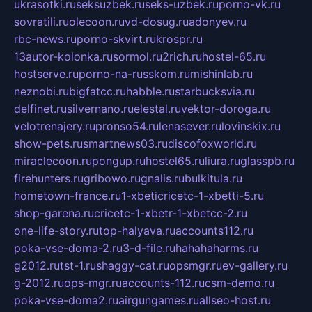
ukrasotki.ru
seksuzbek.ru
seks-uzbek.ru
porno-vk.ru
sovratili.ru
olecoon.ru
vd-dosug.ru
adonyev.ru
rbc-news.ru
porno-skvirt.ru
krospr.ru
13autor-kolonka.ru
sormol.ru
2rich.ru
hostel-65.ru
hostserve.ru
porno-na-russkom.ru
mishinlab.ru
neznobi.ru
bigfatcc.ru
habble.ru
starbucksvia.ru
delfinet.ru
silvernano.ru
elestal.ru
vektor-doroga.ru
velotrenajery.ru
pronso54.ru
lenasever.ru
lovinskix.ru
show-pets.ru
smartnews03.ru
discofoxworld.ru
miraclecoon.ru
pongup.ru
hostel65.ru
liura.ru
glasspb.ru
firehunters.ru
gribowo.ru
gnalis.ru
bulkitula.ru
hometown-france.ru
1-xbeticricetc-1-xbetti-5.ru
shop-garena.ru
cricetc-1-xbetr-1-xbetcc-2.ru
one-life-story.ru
top-halyava.ru
accounts112.ru
poka-vse-doma-2.ru
3-d-file.ru
hahahaharms.ru
g2012.ru
tst-1.ru
shaggy-cat.ru
opsmgr.ru
ev-gallery.ru
g-2012.ru
ops-mgr.ru
accounts-112.ru
csm-demo.ru
poka-vse-doma2.ru
airgungames.ru
allseo-host.ru