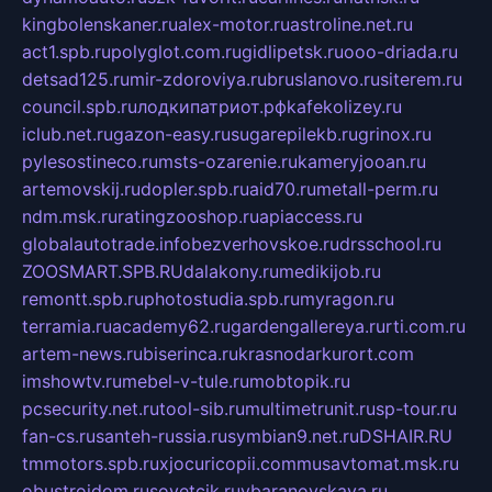
kingbolenskaner.ru
alex-motor.ru
astroline.net.ru
act1.spb.ru
polyglot.com.ru
gidlipetsk.ru
ooo-driada.ru
detsad125.ru
mir-zdoroviya.ru
bruslanovo.ru
siterem.ru
council.spb.ru
лодкипатриот.рф
kafekolizey.ru
iclub.net.ru
gazon-easy.ru
sugarepilekb.ru
grinox.ru
pylesostineco.ru
msts-ozarenie.ru
kameryjooan.ru
artemovskij.ru
dopler.spb.ru
aid70.ru
metall-perm.ru
ndm.msk.ru
ratingzooshop.ru
apiaccess.ru
globalautotrade.info
bezverhovskoe.ru
drsschool.ru
ZOOSMART.SPB.RU
dalakony.ru
medikijob.ru
remontt.spb.ru
photostudia.spb.ru
myragon.ru
terramia.ru
academy62.ru
gardengallereya.ru
rti.com.ru
artem-news.ru
biserinca.ru
krasnodarkurort.com
imshowtv.ru
mebel-v-tule.ru
mobtopik.ru
pcsecurity.net.ru
tool-sib.ru
multimetrunit.ru
sp-tour.ru
fan-cs.ru
santeh-russia.ru
symbian9.net.ru
DSHAIR.RU
tmmotors.spb.ru
xjocuricopii.com
musavtomat.msk.ru
obustrojdom.ru
sovetcik.ru
ybaranovskaya.ru