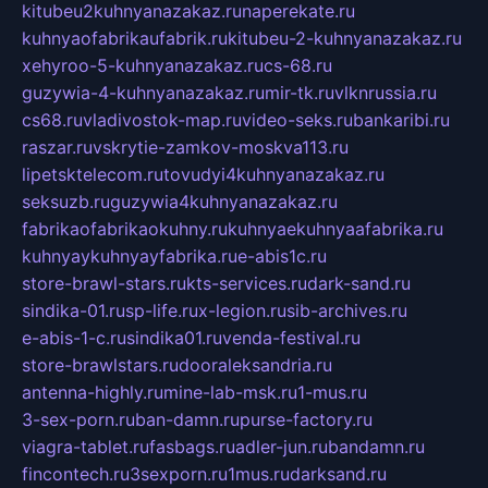
kitubeu2kuhnyanazakaz.ru
naperekate.ru
kuhnyaofabrikaufabrik.ru
kitubeu-2-kuhnyanazakaz.ru
xehyroo-5-kuhnyanazakaz.ru
cs-68.ru
guzywia-4-kuhnyanazakaz.ru
mir-tk.ru
vlknrussia.ru
cs68.ru
vladivostok-map.ru
video-seks.ru
bankaribi.ru
raszar.ru
vskrytie-zamkov-moskva113.ru
lipetsktelecom.ru
tovudyi4kuhnyanazakaz.ru
seksuzb.ru
guzywia4kuhnyanazakaz.ru
fabrikaofabrikaokuhny.ru
kuhnyaekuhnyaafabrika.ru
kuhnyaykuhnyayfabrika.ru
e-abis1c.ru
store-brawl-stars.ru
kts-services.ru
dark-sand.ru
sindika-01.ru
sp-life.ru
x-legion.ru
sib-archives.ru
e-abis-1-c.ru
sindika01.ru
venda-festival.ru
store-brawlstars.ru
dooraleksandria.ru
antenna-highly.ru
mine-lab-msk.ru
1-mus.ru
3-sex-porn.ru
ban-damn.ru
purse-factory.ru
viagra-tablet.ru
fasbags.ru
adler-jun.ru
bandamn.ru
fincontech.ru
3sexporn.ru
1mus.ru
darksand.ru