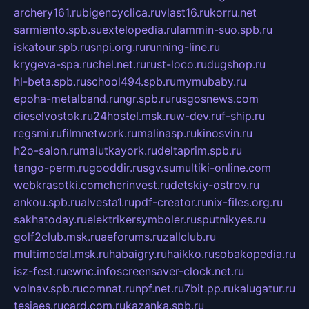
archery161.ru
bigencyclica.ru
vlast16.ru
korru.net
sarmiento.spb.su
extelopedia.ru
lammin-suo.spb.ru
iskatour.spb.ru
snpi.org.ru
running-line.ru
krygeva-spa.ru
chel.net.ru
rust-loco.ru
dugshop.ru
hl-beta.spb.ru
school494.spb.ru
mymubaby.ru
epoha-metalband.ru
ngr.spb.ru
rusgosnews.com
dieselvostok.ru
24hostel.msk.ru
w-dev.ru
f-ship.ru
regsmi.ru
filmnetwork.ru
malinasp.ru
kinosvin.ru
h2o-salon.ru
malutkayork.ru
deltaprim.spb.ru
tango-perm.ru
gooddir.ru
sgv.su
multiki-online.com
webkrasotki.com
cherinvest.ru
detskiy-ostrov.ru
ankou.spb.ru
alvesta1.ru
pdf-creator.ru
nix-files.org.ru
sakhatoday.ru
elektrikersymboler.ru
sputnikyes.ru
golf2club.msk.ru
aeforums.ru
zallclub.ru
multimodal.msk.ru
habaigry.ru
haikko.ru
sobakopedia.ru
isz-fest.ru
ewnc.info
screensaver-clock.net.ru
volnav.spb.ru
comnat.ru
npf.net.ru
7bit.pp.ru
kalugatur.ru
tesiaes.ru
card.com.ru
kazanka.spb.ru