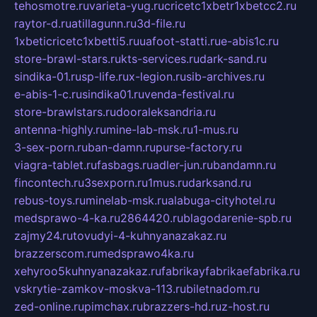
tehosmotre.ru
varieta-yug.ru
cricetc1xbetr1xbetcc2.ru
raytor-d.ru
atillagunn.ru
3d-file.ru
1xbeticricetc1xbetti5.ru
uafoot-statti.ru
e-abis1c.ru
store-brawl-stars.ru
kts-services.ru
dark-sand.ru
sindika-01.ru
sp-life.ru
x-legion.ru
sib-archives.ru
e-abis-1-c.ru
sindika01.ru
venda-festival.ru
store-brawlstars.ru
dooraleksandria.ru
antenna-highly.ru
mine-lab-msk.ru
1-mus.ru
3-sex-porn.ru
ban-damn.ru
purse-factory.ru
viagra-tablet.ru
fasbags.ru
adler-jun.ru
bandamn.ru
fincontech.ru
3sexporn.ru
1mus.ru
darksand.ru
rebus-toys.ru
minelab-msk.ru
alabuga-cityhotel.ru
medsprawo-4-ka.ru
2864420.ru
blagodarenie-spb.ru
zajmy24.ru
tovudyi-4-kuhnyanazakaz.ru
brazzerscom.ru
medsprawo4ka.ru
xehyroo5kuhnyanazakaz.ru
fabrikayfabrikaefabrika.ru
vskrytie-zamkov-moskva-113.ru
biletnadom.ru
zed-online.ru
pimchax.ru
brazzers-hd.ru
z-host.ru