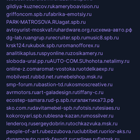
gildiya-kuznecov.ru
kameryboavision.ru
griffoncom.spb.ru
fabrika-emotsiy.ru
PARK-MATROSOVA.RU
agat.spb.ru
avtoyurist-moskva1.ru
hardware.org.ru
схема-авто.рф
dg-lab.ru
angrup.ru
recruiter.spb.ru
music8.spb.ru
krsk124.ru
kubok.spb.ru
romanofforex.ru
analitikaplus.ru
spyonline.ru
zosikamery.ru
sloboda-ural.pp.ru
AUTO-COM.SU
hohota.net
alimy.ru
online-z.com
aromat-vostoka.ru
otdelkaexp.ru
mobilvest.ru
bbd.net.ru
mebelshop.msk.ru
smp-forum.ru
bastion-td.ru
kosmoscreative.ru
avrmotors.ru
art-galadesign.ru
tiffany-c.ru
ecostep-samara.ru
d-p.spb.ru
галактика73.рф
sko.com.ru
davitamebel-spb.ru
fotsis.ru
tesiaes.ru
kokoroyari.spb.ru
blesna-kazan.ru
mossilver.ru
lenderoq.ru
sergeydobrin.ru
tochkazvuka.msk.ru
people-of-art.ru
bezzubova.ru
clubtibet.ru
orior-aks.ru
dynamoauto.ru
szk-favorit.ru
carlines.ru
flatnsk.ru