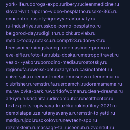
york-life.ru
doroga-expo.ru
ribery.ru
cleanmedicine.ru
slovar-ivrit.ru
porno-video-besplatno.ru
seks-365.ru
ovucontrol.ru
sloty-igrovyye-avtomaty.ru
ru-industriya.ru
russkoe-porno-besplatno.ru
belgorod-day.ru
digilith.ru
pichkurovlab.ru
medic-today.ru
taksu.ru
comp123.ru
don-ykt.ru
teensvoice.ru
imgsharing.ru
domashnee-porno.ru
eva-elfie.ru
foto-tur.ru
biz-doska.ru
metropoltravel.ru
veslo-i-yakor.ru
borodino-media.ru
rostotsky.ru
regionufa.ru
weiss-bet.ru
zaryna.ru
casinotablet.ru
universalia.ru
remont-mebeli-moscow.ru
termomur.ru
clubfisher.ru
remstirufa.ru
erdamchi.ru
doramamama.ru
muraviovka-park.ru
worldofwoman.ru
clean-dreams.ru
arkrym.ru
kristinita.ru
dircomputer.ru
healthenter.ru
textexperts.ru
pivnaya-kruzhka.ru
kinofilmy-2021.ru
demolalapaluza.ru
tanyavanya.ru
remstir-tolyatti.ru
msdip.ru
jdol.ru
sokolovr.ru
newtech-spb.ru
rezemkleim.ru
massage-tai.ru
seonub.ru
zvonitut.ru