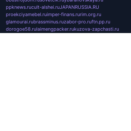
ppknews.ru
cult-alshei.ru
JAPANRUSSIA.RU
proekciyamebel.ru
imper-finans.ru
rim.org.ru
glamourai.ru
brassminus.ru
zabor-pro.ru
ftn.pp.ru
dorogoe58.ru
laimengpacker.ru
kuzova-zapchasti.ru
sageerp.ru
taxodrom.ru
dsrazvitie.ru
hardcity.net.ru
ratinghomegames.ru
topservice25.ru
gubernyan.ru
gtglasslined.ru
ii4.ru
tssport.spb.ru
andorra24.com
blackwallstreet.ru
oboimos.ru
optim-doors.com.ru
ikuch.ru
nycr.org.ru
npa21.ru
vremya-ch.spb.ru
desert000.ru
ivtorgi.ru
ifiori.ru
catalog-statei.ru
dcv.org.ru
spetsmaster174.ru
ipkameryhiseeu.ru
dum26.ru
ruspol.spb.ru
fr-opendp.ru
kam-solnyshko.ru
cheyenne-arapaho.ru
sevzapmetal.spb.ru
ted-lapidus.spb.ru
parasite-eliminator.ru
sigma-complete.ru
modernworld.ru
dama-moda.ru
eholot-group.ru
sk-nvkz.ru
DRONGOLD.RU
democratia2.ru
i-farmer.ru
mass-sport.org