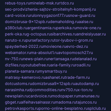
rebus-toys.ru
minelab-msk.ru
rtdco.ru
seo-prodvizhenie-sajtov-stroitelnyh-kompanij.ru
card-voice.ru
rulonnyygazon177.ru
snow-guard.ru
domizbrusa-9x12spb.ru
demaholding.ru
aalse.ru
a380club.ru
argentinamia.ru
perkoka.ru
movie-one.ru
perk-oka.ru
g-octopus.ru
sibarchives.ru
andreislyusar.ru
naruto-x.ru
pursefactory.ru
tor-lyubov-i-grom.ru
spayderhed-2022.ru
movieone.ru
evro-dez.ru
webamator.ru
ma-absolut1.ru
avtopomosch27.ru
nv-750.ru
news-plain.ru
nertansaga.ru
delanalad.ru
dizfiles.ru
youtubefree.ru
aria-family.ru
roadli.ru
planeta-samara.ru
mysmartbuy.ru
matrasy-kemerovo.ru
ashanet.ru
trade-farm.ru
dotcustoms.ru
domizbrusa9x12spb.ru
autodamp.ru
narasimha.ru
djcommodities.ru
nv750.ru
x-ton.ru
newsplain.ru
cardvoice.ru
modopaper.ru
manunae.ru
gbget.ru
alfeihavsalnassr.ru
madoma.ru
tajuncos.ru
petrovkasports.ru
porno-online-besplatno.ru
splclub.ru