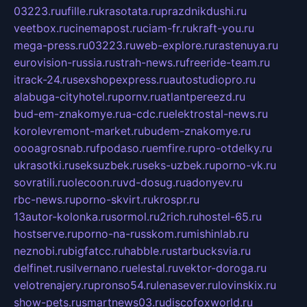
03223.ru
ufille.ru
krasotata.ru
prazdnikdushi.ru
veetbox.ru
cinemapost.ru
ciam-fr.ru
kraft-you.ru
mega-press.ru
03223.ru
web-explore.ru
rastenuya.ru
eurovision-russia.ru
strah-news.ru
freeride-team.ru
itrack-24.ru
sexshopexpress.ru
autostudiopro.ru
alabuga-cityhotel.ru
pornv.ru
atlantpereezd.ru
bud-em-znakomye.ru
a-cdc.ru
elektrostal-news.ru
korolevremont-market.ru
budem-znakomye.ru
oooagrosnab.ru
fpodaso.ru
emfire.ru
pro-otdelky.ru
ukrasotki.ru
seksuzbek.ru
seks-uzbek.ru
porno-vk.ru
sovratili.ru
olecoon.ru
vd-dosug.ru
adonyev.ru
rbc-news.ru
porno-skvirt.ru
krospr.ru
13autor-kolonka.ru
sormol.ru
2rich.ru
hostel-65.ru
hostserve.ru
porno-na-russkom.ru
mishinlab.ru
neznobi.ru
bigfatcc.ru
habble.ru
starbucksvia.ru
delfinet.ru
silvernano.ru
elestal.ru
vektor-doroga.ru
velotrenajery.ru
pronso54.ru
lenasever.ru
lovinskix.ru
show-pets.ru
smartnews03.ru
discofoxworld.ru