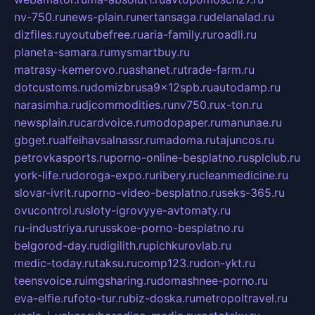
nv-750.ru
news-plain.ru
nertansaga.ru
delanalad.ru
dizfiles.ru
youtubefree.ru
aria-family.ru
roadli.ru
planeta-samara.ru
mysmartbuy.ru
matrasy-kemerovo.ru
ashanet.ru
trade-farm.ru
dotcustoms.ru
domizbrusa9x12spb.ru
autodamp.ru
narasimha.ru
djcommodities.ru
nv750.ru
x-ton.ru
newsplain.ru
cardvoice.ru
modopaper.ru
manunae.ru
gbget.ru
alfeihavsalnassr.ru
madoma.ru
tajuncos.ru
petrovkasports.ru
porno-online-besplatno.ru
splclub.ru
york-life.ru
doroga-expo.ru
ribery.ru
cleanmedicine.ru
slovar-ivrit.ru
porno-video-besplatno.ru
seks-365.ru
ovucontrol.ru
sloty-igrovyye-avtomaty.ru
ru-industriya.ru
russkoe-porno-besplatno.ru
belgorod-day.ru
digilith.ru
pichkurovlab.ru
medic-today.ru
taksu.ru
comp123.ru
don-ykt.ru
teensvoice.ru
imgsharing.ru
domashnee-porno.ru
eva-elfie.ru
foto-tur.ru
biz-doska.ru
metropoltravel.ru