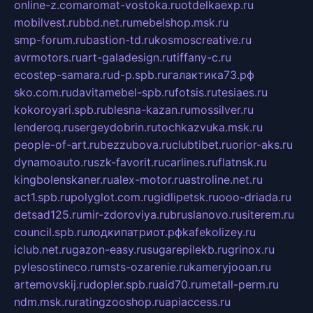
online-z.com
aromat-vostoka.ru
otdelkaexp.ru
mobilvest.ru
bbd.net.ru
mebelshop.msk.ru
smp-forum.ru
bastion-td.ru
kosmoscreative.ru
avrmotors.ru
art-galadesign.ru
tiffany-c.ru
ecostep-samara.ru
d-p.spb.ru
галактика73.рф
sko.com.ru
davitamebel-spb.ru
fotsis.ru
tesiaes.ru
kokoroyari.spb.ru
blesna-kazan.ru
mossilver.ru
lenderoq.ru
sergeydobrin.ru
tochkazvuka.msk.ru
people-of-art.ru
bezzubova.ru
clubtibet.ru
orior-aks.ru
dynamoauto.ru
szk-favorit.ru
carlines.ru
flatnsk.ru
kingbolenskaner.ru
alex-motor.ru
astroline.net.ru
act1.spb.ru
polyglot.com.ru
gidlipetsk.ru
ooo-driada.ru
detsad125.ru
mir-zdoroviya.ru
bruslanovo.ru
siterem.ru
council.spb.ru
лодкипатриот.рф
kafekolizey.ru
iclub.net.ru
gazon-easy.ru
sugarepilekb.ru
grinox.ru
pylesostineco.ru
msts-ozarenie.ru
kameryjooan.ru
artemovskij.ru
dopler.spb.ru
aid70.ru
metall-perm.ru
ndm.msk.ru
ratingzooshop.ru
apiaccess.ru