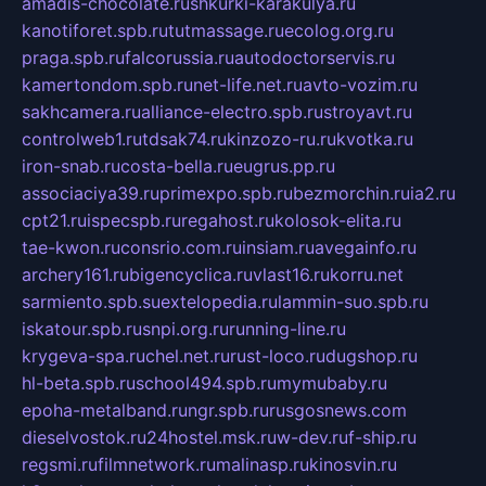
amadis-chocolate.ru
shkurki-karakulya.ru
kanotiforet.spb.ru
tutmassage.ru
ecolog.org.ru
praga.spb.ru
falcorussia.ru
autodoctorservis.ru
kamertondom.spb.ru
net-life.net.ru
avto-vozim.ru
sakhcamera.ru
alliance-electro.spb.ru
stroyavt.ru
controlweb1.ru
tdsak74.ru
kinzozo-ru.ru
kvotka.ru
iron-snab.ru
costa-bella.ru
eugrus.pp.ru
associaciya39.ru
primexpo.spb.ru
bezmorchin.ru
ia2.ru
cpt21.ru
ispecspb.ru
regahost.ru
kolosok-elita.ru
tae-kwon.ru
consrio.com.ru
insiam.ru
avegainfo.ru
archery161.ru
bigencyclica.ru
vlast16.ru
korru.net
sarmiento.spb.su
extelopedia.ru
lammin-suo.spb.ru
iskatour.spb.ru
snpi.org.ru
running-line.ru
krygeva-spa.ru
chel.net.ru
rust-loco.ru
dugshop.ru
hl-beta.spb.ru
school494.spb.ru
mymubaby.ru
epoha-metalband.ru
ngr.spb.ru
rusgosnews.com
dieselvostok.ru
24hostel.msk.ru
w-dev.ru
f-ship.ru
regsmi.ru
filmnetwork.ru
malinasp.ru
kinosvin.ru