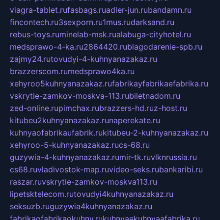
viagra-tablet.ru
fasbags.ru
adler-jun.ru
bandamn.ru
fincontech.ru
3sexporn.ru
1mus.ru
darksand.ru
rebus-toys.ru
minelab-msk.ru
alabuga-cityhotel.ru
medsprawo-4-ka.ru
2864420.ru
blagodarenie-spb.ru
zajmy24.ru
tovudyi-4-kuhnyanazakaz.ru
brazzerscom.ru
medsprawo4ka.ru
xehyroo5kuhnyanazakaz.ru
fabrikayfabrikaefabrika.ru
vskrytie-zamkov-moskva-113.ru
biletnadom.ru
zed-online.ru
pimchax.ru
brazzers-hd.ru
z-host.ru
kitubeu2kuhnyanazakaz.ru
naperekate.ru
kuhnyaofabrikaufabrik.ru
kitubeu-2-kuhnyanazakaz.ru
xehyroo-5-kuhnyanazakaz.ru
cs-68.ru
guzywia-4-kuhnyanazakaz.ru
mir-tk.ru
vlknrussia.ru
cs68.ru
vladivostok-map.ru
video-seks.ru
bankaribi.ru
raszar.ru
vskrytie-zamkov-moskva113.ru
lipetsktelecom.ru
tovudyi4kuhnyanazakaz.ru
seksuzb.ru
guzywia4kuhnyanazakaz.ru
fabrikaofabrikaokuhny.ru
kuhnyaekuhnyaafabrika.ru