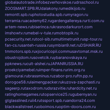
globalautotrade.info
bezverhovskoe.ru
drsschool.ru
ZOOSMART.SPB.RU
dalakony.ru
medikijob.ru
remontt.spb.ru
photostudia.spb.ru
myragon.ru
terramia.ru
academy62.ru
gardengallereya.ru
rti.com.ru
artem-news.ru
biserinca.ru
krasnodarkurort.com
imshowtv.ru
mebel-v-tule.ru
mobtopik.ru
pcsecurity.net.ru
tool-sib.ru
multimetrunit.ru
sp-tour.ru
fan-cs.ru
santeh-russia.ru
symbian9.net.ru
DSHAIR.RU
tmmotors.spb.ru
xjocuricopii.com
musavtomat.msk.ru
obustrojdom.ru
sovetcik.ru
ybaranovskaya.ru
ppknews.ru
cult-alshei.ru
JAPANRUSSIA.RU
proekciyamebel.ru
imper-finans.ru
rim.org.ru
glamourai.ru
brassminus.ru
zabor-pro.ru
ftn.pp.ru
dorogoe58.ru
laimengpacker.ru
kuzova-zapchasti.ru
sageerp.ru
taxodrom.ru
dsrazvitie.ru
hardcity.net.ru
ratinghomegames.ru
topservice25.ru
gubernyan.ru
gtglasslined.ru
ii4.ru
tssport.spb.ru
andorra24.com
blackwallstreet.ru
oboimos.ru
optim-doors.com.ru