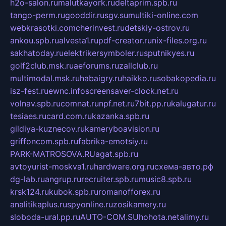
h2o-salon.ru
malutkayork.ru
deltaprim.spb.ru
tango-perm.ru
gooddir.ru
sgv.su
multiki-online.com
webkrasotki.com
cherinvest.ru
detskiy-ostrov.ru
ankou.spb.ru
alvesta1.ru
pdf-creator.ru
nix-files.org.ru
sakhatoday.ru
elektrikersymboler.ru
sputnikyes.ru
golf2club.msk.ru
aeforums.ru
zallclub.ru
multimodal.msk.ru
habaigry.ru
haikko.ru
sobakopedia.ru
isz-fest.ru
ewnc.info
screensaver-clock.net.ru
volnav.spb.ru
comnat.ru
npf.net.ru
7bit.pp.ru
kalugatur.ru
tesiaes.ru
card.com.ru
kazanka.spb.ru
gildiya-kuznecov.ru
kameryboavision.ru
griffoncom.spb.ru
fabrika-emotsiy.ru
PARK-MATROSOVA.RU
agat.spb.ru
avtoyurist-moskva1.ru
hardware.org.ru
схема-авто.рф
dg-lab.ru
angrup.ru
recruiter.spb.ru
music8.spb.ru
krsk124.ru
kubok.spb.ru
romanofforex.ru
analitikaplus.ru
spyonline.ru
zosikamery.ru
sloboda-ural.pp.ru
AUTO-COM.SU
hohota.net
alimy.ru