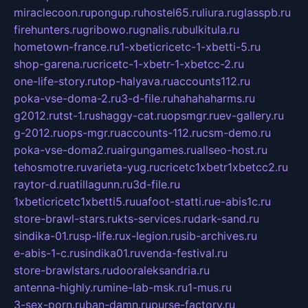
miraclecoon.ru
pongup.ru
hostel65.ru
liura.ru
glasspb.ru
firehunters.ru
gribowo.ru
gnalis.ru
bulkitula.ru
hometown-france.ru
1-xbeticricetc-1-xbetti-5.ru
shop-garena.ru
cricetc-1-xbetr-1-xbetcc-2.ru
one-life-story.ru
top-halyava.ru
accounts112.ru
poka-vse-doma-2.ru
3-d-file.ru
hahahaharms.ru
g2012.ru
tst-1.ru
shaggy-cat.ru
opsmgr.ru
ev-gallery.ru
g-2012.ru
ops-mgr.ru
accounts-112.ru
csm-demo.ru
poka-vse-doma2.ru
airgungames.ru
allseo-host.ru
tehosmotre.ru
varieta-yug.ru
cricetc1xbetr1xbetcc2.ru
raytor-d.ru
atillagunn.ru
3d-file.ru
1xbeticricetc1xbetti5.ru
uafoot-statti.ru
e-abis1c.ru
store-brawl-stars.ru
kts-services.ru
dark-sand.ru
sindika-01.ru
sp-life.ru
x-legion.ru
sib-archives.ru
e-abis-1-c.ru
sindika01.ru
venda-festival.ru
store-brawlstars.ru
dooraleksandria.ru
antenna-highly.ru
mine-lab-msk.ru
1-mus.ru
3-sex-porn.ru
ban-damn.ru
purse-factory.ru