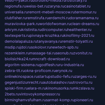
veslo-i-yakor.ru
borodino-media.ru
rostotsky.ru
regionufa.ru
weiss-bet.ru
zaryna.ru
casinotablet.ru
universalia.ru
remont-mebeli-moscow.ru
termomur.ru
clubfisher.ru
remstirufa.ru
erdamchi.ru
doramamama.ru
muraviovka-park.ru
worldofwoman.ru
clean-dreams.ru
arkrym.ru
kristinita.ru
dircomputer.ru
healthenter.ru
textexperts.ru
pivnaya-kruzhka.ru
kinofilmy-2021.ru
demolalapaluza.ru
tanyavanya.ru
remstir-tolyatti.ru
msdip.ru
jdol.ru
sokolovr.ru
newtech-spb.ru
rezemkleim.ru
massage-tai.ru
seonub.ru
zvonitut.ru
biolisichka24.ru
mncraft-download.ru
algoritm-sistema.ru
godflesh.ru
ru-industria.ru
zebra-tlt.ru
okna-proficom.ru
erynok.ru
onlinekinospace.ru
startupstudio-fefu.ru
zarges-ru.ru
gegenjustizunrecht.ru
autobalashov.ru
utrovortu.ru
spiski-firm.ru
elara-m.ru
kinomusorka.ru
mkcslava.ru
2bets.ru
vintovoykompressor.ru
birminghamvsfulham.ru
sarmat-komp.ru
pioneeri.ru