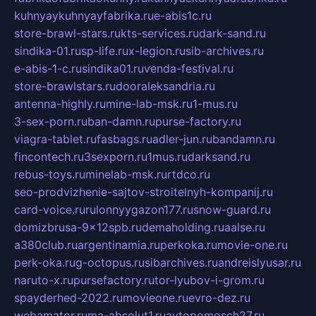
kuhnyaykuhnyayfabrika.ru
e-abis1c.ru
store-brawl-stars.ru
kts-services.ru
dark-sand.ru
sindika-01.ru
sp-life.ru
x-legion.ru
sib-archives.ru
e-abis-1-c.ru
sindika01.ru
venda-festival.ru
store-brawlstars.ru
dooraleksandria.ru
antenna-highly.ru
mine-lab-msk.ru
1-mus.ru
3-sex-porn.ru
ban-damn.ru
purse-factory.ru
viagra-tablet.ru
fasbags.ru
adler-jun.ru
bandamn.ru
fincontech.ru
3sexporn.ru
1mus.ru
darksand.ru
rebus-toys.ru
minelab-msk.ru
rtdco.ru
seo-prodvizhenie-sajtov-stroitelnyh-kompanij.ru
card-voice.ru
rulonnyygazon177.ru
snow-guard.ru
domizbrusa-9x12spb.ru
demaholding.ru
aalse.ru
a380club.ru
argentinamia.ru
perkoka.ru
movie-one.ru
perk-oka.ru
g-octopus.ru
sibarchives.ru
andreislyusar.ru
naruto-x.ru
pursefactory.ru
tor-lyubov-i-grom.ru
spayderhed-2022.ru
movieone.ru
evro-dez.ru
webamator.ru
ma-absolut1.ru
avtopomosch27.ru