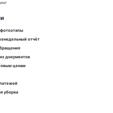
динг
ми
 фотоэтапы
женедельный отчёт
обращения
их документов
птовым ценам
платежей
ая уборка