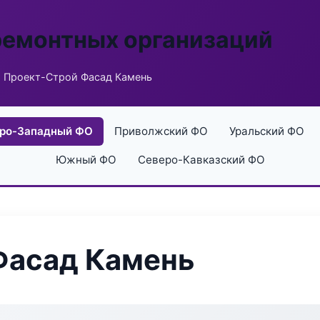
ремонтных организаций
 Проект-Строй Фасад Камень
ро-Западный ФО
Приволжский ФО
Уральский ФО
Южный ФО
Северо-Кавказский ФО
Фасад Камень