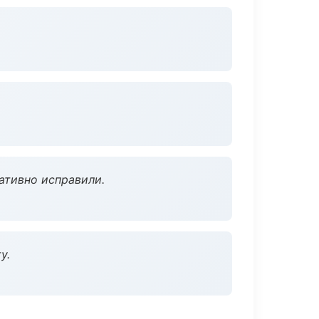
ативно исправили.
у.