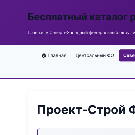
Бесплатный каталог 
Главная
»
Северо-Западный федеральный округ
»
🏠 Главная
Центральный ФО
Севе
Проект-Строй 