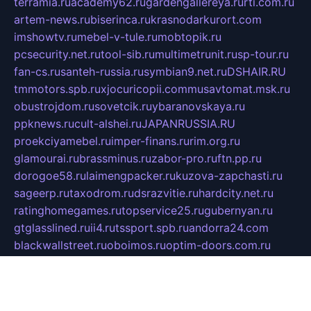
terramia.ru
academy62.ru
gardengallereya.ru
rti.com.ru
artem-news.ru
biserinca.ru
krasnodarkurort.com
imshowtv.ru
mebel-v-tule.ru
mobtopik.ru
pcsecurity.net.ru
tool-sib.ru
multimetrunit.ru
sp-tour.ru
fan-cs.ru
santeh-russia.ru
symbian9.net.ru
DSHAIR.RU
tmmotors.spb.ru
xjocuricopii.com
musavtomat.msk.ru
obustrojdom.ru
sovetcik.ru
ybaranovskaya.ru
ppknews.ru
cult-alshei.ru
JAPANRUSSIA.RU
proekciyamebel.ru
imper-finans.ru
rim.org.ru
glamourai.ru
brassminus.ru
zabor-pro.ru
ftn.pp.ru
dorogoe58.ru
laimengpacker.ru
kuzova-zapchasti.ru
sageerp.ru
taxodrom.ru
dsrazvitie.ru
hardcity.net.ru
ratinghomegames.ru
topservice25.ru
gubernyan.ru
gtglasslined.ru
ii4.ru
tssport.spb.ru
andorra24.com
blackwallstreet.ru
oboimos.ru
optim-doors.com.ru
ikuch.ru
nycr.org.ru
npa21.ru
vremya-ch.spb.ru
desert000.ru
ivtorgi.ru
ifiori.ru
catalog-statei.ru
dcv.org.ru
spetsmaster174.ru
ipkameryhiseeu.ru