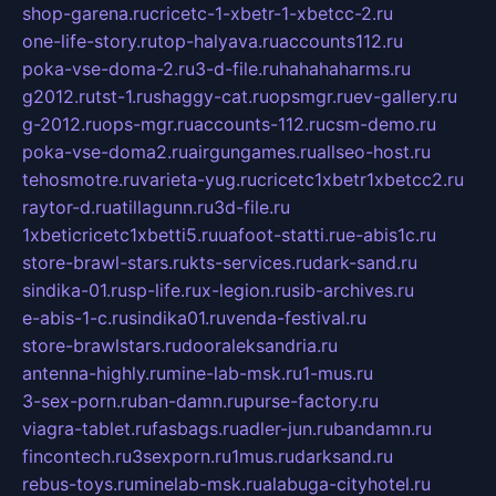
shop-garena.ru
cricetc-1-xbetr-1-xbetcc-2.ru
one-life-story.ru
top-halyava.ru
accounts112.ru
poka-vse-doma-2.ru
3-d-file.ru
hahahaharms.ru
g2012.ru
tst-1.ru
shaggy-cat.ru
opsmgr.ru
ev-gallery.ru
g-2012.ru
ops-mgr.ru
accounts-112.ru
csm-demo.ru
poka-vse-doma2.ru
airgungames.ru
allseo-host.ru
tehosmotre.ru
varieta-yug.ru
cricetc1xbetr1xbetcc2.ru
raytor-d.ru
atillagunn.ru
3d-file.ru
1xbeticricetc1xbetti5.ru
uafoot-statti.ru
e-abis1c.ru
store-brawl-stars.ru
kts-services.ru
dark-sand.ru
sindika-01.ru
sp-life.ru
x-legion.ru
sib-archives.ru
e-abis-1-c.ru
sindika01.ru
venda-festival.ru
store-brawlstars.ru
dooraleksandria.ru
antenna-highly.ru
mine-lab-msk.ru
1-mus.ru
3-sex-porn.ru
ban-damn.ru
purse-factory.ru
viagra-tablet.ru
fasbags.ru
adler-jun.ru
bandamn.ru
fincontech.ru
3sexporn.ru
1mus.ru
darksand.ru
rebus-toys.ru
minelab-msk.ru
alabuga-cityhotel.ru