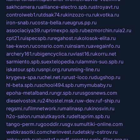
sakhcamera.ru
alliance-electro.spb.ru
stroyavt.ru
controlweb1.ru
tdsak74.ru
kinzozo-ru.ru
kvotka.ru
iron-snab.ru
costa-bella.ru
eugrus.pp.ru
associaciya39.ru
primexpo.spb.ru
bezmorchin.ru
ia2.ru
cpt21.ru
ispecspb.ru
regahost.ru
kolosok-elita.ru
tae-kwon.ru
consrio.com.ru
insiam.ru
avegainfo.ru
archery161.ru
bigencyclica.ru
vlast16.ru
korru.net
sarmiento.spb.su
extelopedia.ru
lammin-suo.spb.ru
iskatour.spb.ru
snpi.org.ru
running-line.ru
krygeva-spa.ru
chel.net.ru
rust-loco.ru
dugshop.ru
hl-beta.spb.ru
school494.spb.ru
mymubaby.ru
epoha-metalband.ru
ngr.spb.ru
rusgosnews.com
dieselvostok.ru
24hostel.msk.ru
w-dev.ru
f-ship.ru
regsmi.ru
filmnetwork.ru
malinasp.ru
kinosvin.ru
h2o-salon.ru
malutkayork.ru
deltaprim.spb.ru
tango-perm.ru
gooddir.ru
sgv.su
multiki-online.com
webkrasotki.com
cherinvest.ru
detskiy-ostrov.ru
ankou.spb.ru
alvesta1.ru
pdf-creator.ru
nix-files.org.ru