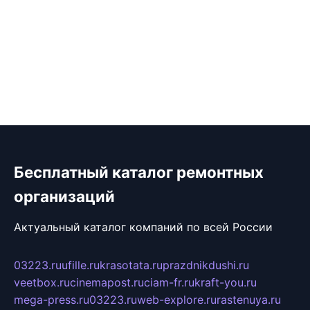
Бесплатный каталог ремонтных
организаций
Актуальный каталог компаний по всей России
03223.ru
ufille.ru
krasotata.ru
prazdnikdushi.ru
veetbox.ru
cinemapost.ru
ciam-fr.ru
kraft-you.ru
mega-press.ru
03223.ru
web-explore.ru
rastenuya.ru