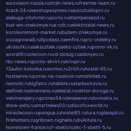
eurovision-russia.ru
strah-news.ru
freeride-team.ru
itrack-24.ru
sexshopexpress.ru
autostudiopro.ru
alabuga-cityhotel.ru
pornv.ru
atlantpereezd.ru
bud-em-znakomye.ru
a-cdc.ru
elektrostal-news.ru
korolevremont-market.ru
budem-znakomye.ru
oooagrosnab.ru
fpodaso.ru
emfire.ru
pro-otdelky.ru
ukrasotki.ru
seksuzbek.ru
seks-uzbek.ru
porno-vk.ru
sovratili.ru
olecoon.ru
vd-dosug.ru
adonyev.ru
rbc-news.ru
porno-skvirt.ru
krospr.ru
13autor-kolonka.ru
sormol.ru
2rich.ru
hostel-65.ru
hostserve.ru
porno-na-russkom.ru
mishinlab.ru
neznobi.ru
bigfatcc.ru
habble.ru
starbucksvia.ru
delfinet.ru
silvernano.ru
elestal.ru
vektor-doroga.ru
velotrenajery.ru
pronso54.ru
lenasever.ru
lovinskix.ru
show-pets.ru
smartnews03.ru
discofoxworld.ru
miraclecoon.ru
pongup.ru
hostel65.ru
liura.ru
glasspb.ru
firehunters.ru
gribowo.ru
gnalis.ru
bulkitula.ru
hometown-france.ru
1-xbeticricetc-1-xbetti-5.ru