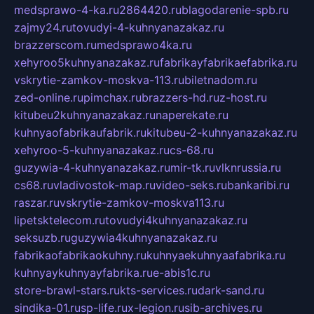
medsprawo-4-ka.ru
2864420.ru
blagodarenie-spb.ru
zajmy24.ru
tovudyi-4-kuhnyanazakaz.ru
brazzerscom.ru
medsprawo4ka.ru
xehyroo5kuhnyanazakaz.ru
fabrikayfabrikaefabrika.ru
vskrytie-zamkov-moskva-113.ru
biletnadom.ru
zed-online.ru
pimchax.ru
brazzers-hd.ru
z-host.ru
kitubeu2kuhnyanazakaz.ru
naperekate.ru
kuhnyaofabrikaufabrik.ru
kitubeu-2-kuhnyanazakaz.ru
xehyroo-5-kuhnyanazakaz.ru
cs-68.ru
guzywia-4-kuhnyanazakaz.ru
mir-tk.ru
vlknrussia.ru
cs68.ru
vladivostok-map.ru
video-seks.ru
bankaribi.ru
raszar.ru
vskrytie-zamkov-moskva113.ru
lipetsktelecom.ru
tovudyi4kuhnyanazakaz.ru
seksuzb.ru
guzywia4kuhnyanazakaz.ru
fabrikaofabrikaokuhny.ru
kuhnyaekuhnyaafabrika.ru
kuhnyaykuhnyayfabrika.ru
e-abis1c.ru
store-brawl-stars.ru
kts-services.ru
dark-sand.ru
sindika-01.ru
sp-life.ru
x-legion.ru
sib-archives.ru