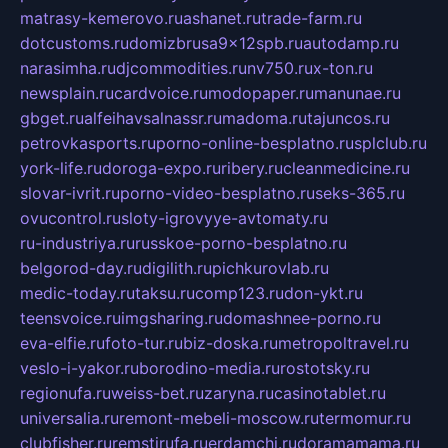
matrasy-kemerovo.ru
ashanet.ru
trade-farm.ru
dotcustoms.ru
domizbrusa9x12spb.ru
autodamp.ru
narasimha.ru
djcommodities.ru
nv750.ru
x-ton.ru
newsplain.ru
cardvoice.ru
modopaper.ru
manunae.ru
gbget.ru
alfeihavsalnassr.ru
madoma.ru
tajuncos.ru
petrovkasports.ru
porno-online-besplatno.ru
splclub.ru
york-life.ru
doroga-expo.ru
ribery.ru
cleanmedicine.ru
slovar-ivrit.ru
porno-video-besplatno.ru
seks-365.ru
ovucontrol.ru
sloty-igrovyye-avtomaty.ru
ru-industriya.ru
russkoe-porno-besplatno.ru
belgorod-day.ru
digilith.ru
pichkurovlab.ru
medic-today.ru
taksu.ru
comp123.ru
don-ykt.ru
teensvoice.ru
imgsharing.ru
domashnee-porno.ru
eva-elfie.ru
foto-tur.ru
biz-doska.ru
metropoltravel.ru
veslo-i-yakor.ru
borodino-media.ru
rostotsky.ru
regionufa.ru
weiss-bet.ru
zaryna.ru
casinotablet.ru
universalia.ru
remont-mebeli-moscow.ru
termomur.ru
clubfisher.ru
remstirufa.ru
erdamchi.ru
doramamama.ru