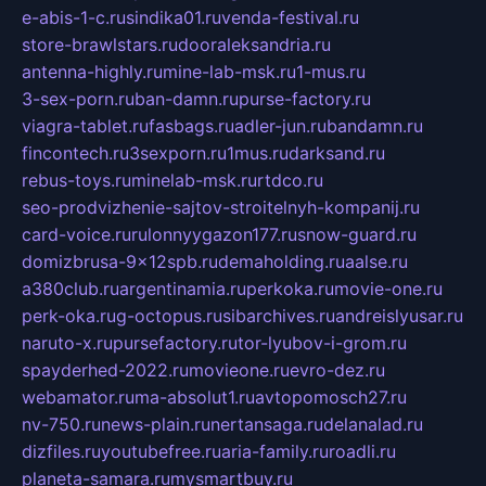
e-abis-1-c.ru
sindika01.ru
venda-festival.ru
store-brawlstars.ru
dooraleksandria.ru
antenna-highly.ru
mine-lab-msk.ru
1-mus.ru
3-sex-porn.ru
ban-damn.ru
purse-factory.ru
viagra-tablet.ru
fasbags.ru
adler-jun.ru
bandamn.ru
fincontech.ru
3sexporn.ru
1mus.ru
darksand.ru
rebus-toys.ru
minelab-msk.ru
rtdco.ru
seo-prodvizhenie-sajtov-stroitelnyh-kompanij.ru
card-voice.ru
rulonnyygazon177.ru
snow-guard.ru
domizbrusa-9x12spb.ru
demaholding.ru
aalse.ru
a380club.ru
argentinamia.ru
perkoka.ru
movie-one.ru
perk-oka.ru
g-octopus.ru
sibarchives.ru
andreislyusar.ru
naruto-x.ru
pursefactory.ru
tor-lyubov-i-grom.ru
spayderhed-2022.ru
movieone.ru
evro-dez.ru
webamator.ru
ma-absolut1.ru
avtopomosch27.ru
nv-750.ru
news-plain.ru
nertansaga.ru
delanalad.ru
dizfiles.ru
youtubefree.ru
aria-family.ru
roadli.ru
planeta-samara.ru
mysmartbuy.ru