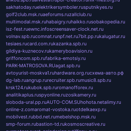
sakhatoday.ru
elektrikersymboler.ru
sputnikyes.ru
golf2club.msk.ru
aeforums.ru
zallclub.ru
multimodal.msk.ru
habaigry.ru
haikko.ru
sobakopedia.ru
isz-fest.ru
ewnc.info
screensaver-clock.net.ru
volnav.spb.ru
comnat.ru
npf.net.ru
7bit.pp.ru
kalugatur.ru
tesiaes.ru
card.com.ru
kazanka.spb.ru
gildiya-kuznecov.ru
kameryboavision.ru
griffoncom.spb.ru
fabrika-emotsiy.ru
PARK-MATROSOVA.RU
agat.spb.ru
avtoyurist-moskva1.ru
hardware.org.ru
схема-авто.рф
dg-lab.ru
angrup.ru
recruiter.spb.ru
music8.spb.ru
krsk124.ru
kubok.spb.ru
romanofforex.ru
analitikaplus.ru
spyonline.ru
zosikamery.ru
sloboda-ural.pp.ru
AUTO-COM.SU
hohota.net
alimy.ru
online-z.com
aromat-vostoka.ru
otdelkaexp.ru
mobilvest.ru
bbd.net.ru
mebelshop.msk.ru
smp-forum.ru
bastion-td.ru
kosmoscreative.ru