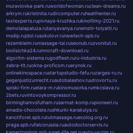
muraviovka-park.ru
worldofwoman.ru
clean-dreams.ru
arkrym.ru
kristinita.ru
dircomputer.ru
healthenter.ru
textexperts.ru
pivnaya-kruzhka.ru
kinofilmy-2021.ru
demolalapaluza.ru
tanyavanya.ru
remstir-tolyatti.ru
msdip.ru
jdol.ru
sokolovr.ru
newtech-spb.ru
rezemkleim.ru
massage-tai.ru
seonub.ru
zvonitut.ru
biolisichka24.ru
mncraft-download.ru
algoritm-sistema.ru
godflesh.ru
ru-industria.ru
zebra-tlt.ru
okna-proficom.ru
erynok.ru
onlinekinospace.ru
startupstudio-fefu.ru
zarges-ru.ru
gegenjustizunrecht.ru
autobalashov.ru
utrovortu.ru
spiski-firm.ru
elara-m.ru
kinomusorka.ru
mkcslava.ru
2bets.ru
vintovoykompressor.ru
birminghamvsfulham.ru
sarmat-komp.ru
pioneeri.ru
amadis-chocolate.ru
shkurki-karakulya.ru
kanotiforet.spb.ru
tutmassage.ru
ecolog.org.ru
praga.spb.ru
falcorussia.ru
autodoctorservis.ru
kamertondom.spb.ru
net-life.net.ru
avto-vozim.ru