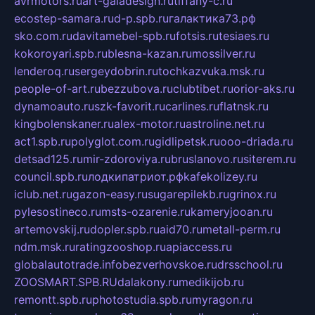
avrmotors.ru
art-galadesign.ru
tiffany-c.ru
ecostep-samara.ru
d-p.spb.ru
галактика73.рф
sko.com.ru
davitamebel-spb.ru
fotsis.ru
tesiaes.ru
kokoroyari.spb.ru
blesna-kazan.ru
mossilver.ru
lenderoq.ru
sergeydobrin.ru
tochkazvuka.msk.ru
people-of-art.ru
bezzubova.ru
clubtibet.ru
orior-aks.ru
dynamoauto.ru
szk-favorit.ru
carlines.ru
flatnsk.ru
kingbolenskaner.ru
alex-motor.ru
astroline.net.ru
act1.spb.ru
polyglot.com.ru
gidlipetsk.ru
ooo-driada.ru
detsad125.ru
mir-zdoroviya.ru
bruslanovo.ru
siterem.ru
council.spb.ru
лодкипатриот.рф
kafekolizey.ru
iclub.net.ru
gazon-easy.ru
sugarepilekb.ru
grinox.ru
pylesostineco.ru
msts-ozarenie.ru
kameryjooan.ru
artemovskij.ru
dopler.spb.ru
aid70.ru
metall-perm.ru
ndm.msk.ru
ratingzooshop.ru
apiaccess.ru
globalautotrade.info
bezverhovskoe.ru
drsschool.ru
ZOOSMART.SPB.RU
dalakony.ru
medikijob.ru
remontt.spb.ru
photostudia.spb.ru
myragon.ru