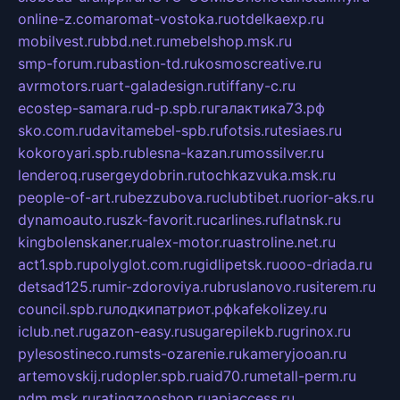
online-z.com
aromat-vostoka.ru
otdelkaexp.ru
mobilvest.ru
bbd.net.ru
mebelshop.msk.ru
smp-forum.ru
bastion-td.ru
kosmoscreative.ru
avrmotors.ru
art-galadesign.ru
tiffany-c.ru
ecostep-samara.ru
d-p.spb.ru
галактика73.рф
sko.com.ru
davitamebel-spb.ru
fotsis.ru
tesiaes.ru
kokoroyari.spb.ru
blesna-kazan.ru
mossilver.ru
lenderoq.ru
sergeydobrin.ru
tochkazvuka.msk.ru
people-of-art.ru
bezzubova.ru
clubtibet.ru
orior-aks.ru
dynamoauto.ru
szk-favorit.ru
carlines.ru
flatnsk.ru
kingbolenskaner.ru
alex-motor.ru
astroline.net.ru
act1.spb.ru
polyglot.com.ru
gidlipetsk.ru
ooo-driada.ru
detsad125.ru
mir-zdoroviya.ru
bruslanovo.ru
siterem.ru
council.spb.ru
лодкипатриот.рф
kafekolizey.ru
iclub.net.ru
gazon-easy.ru
sugarepilekb.ru
grinox.ru
pylesostineco.ru
msts-ozarenie.ru
kameryjooan.ru
artemovskij.ru
dopler.spb.ru
aid70.ru
metall-perm.ru
ndm.msk.ru
ratingzooshop.ru
apiaccess.ru