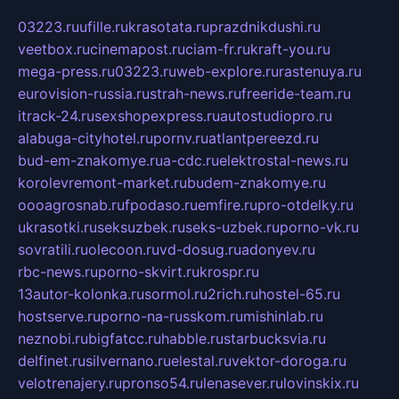
03223.ru
ufille.ru
krasotata.ru
prazdnikdushi.ru
veetbox.ru
cinemapost.ru
ciam-fr.ru
kraft-you.ru
mega-press.ru
03223.ru
web-explore.ru
rastenuya.ru
eurovision-russia.ru
strah-news.ru
freeride-team.ru
itrack-24.ru
sexshopexpress.ru
autostudiopro.ru
alabuga-cityhotel.ru
pornv.ru
atlantpereezd.ru
bud-em-znakomye.ru
a-cdc.ru
elektrostal-news.ru
korolevremont-market.ru
budem-znakomye.ru
oooagrosnab.ru
fpodaso.ru
emfire.ru
pro-otdelky.ru
ukrasotki.ru
seksuzbek.ru
seks-uzbek.ru
porno-vk.ru
sovratili.ru
olecoon.ru
vd-dosug.ru
adonyev.ru
rbc-news.ru
porno-skvirt.ru
krospr.ru
13autor-kolonka.ru
sormol.ru
2rich.ru
hostel-65.ru
hostserve.ru
porno-na-russkom.ru
mishinlab.ru
neznobi.ru
bigfatcc.ru
habble.ru
starbucksvia.ru
delfinet.ru
silvernano.ru
elestal.ru
vektor-doroga.ru
velotrenajery.ru
pronso54.ru
lenasever.ru
lovinskix.ru