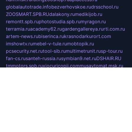
globalautotrade.info
bezverhovskoe.ru
drsschool.ru
ZOOSMART.SPB.RU
dalakony.ru
medikijob.ru
remontt.spb.ru
photostudia.spb.ru
myragon.ru
terramia.ru
academy62.ru
gardengallereya.ru
rti.com.ru
artem-news.ru
biserinca.ru
krasnodarkurort.com
imshowtv.ru
mebel-v-tule.ru
mobtopik.ru
pcsecurity.net.ru
tool-sib.ru
multimetrunit.ru
sp-tour.ru
fan-cs.ru
santeh-russia.ru
symbian9.net.ru
DSHAIR.RU
tmmotors.spb.ru
xjocuricopii.com
musavtomat.msk.ru
obustrojdom.ru
sovetcik.ru
ybaranovskaya.ru
ppknews.ru
cult-alshei.ru
JAPANRUSSIA.RU
proekciyamebel.ru
imper-finans.ru
rim.org.ru
glamourai.ru
brassminus.ru
zabor-pro.ru
ftn.pp.ru
dorogoe58.ru
laimengpacker.ru
kuzova-zapchasti.ru
sageerp.ru
taxodrom.ru
dsrazvitie.ru
hardcity.net.ru
ratinghomegames.ru
topservice25.ru
gubernyan.ru
gtglasslined.ru
ii4.ru
tssport.spb.ru
andorra24.com
blackwallstreet.ru
oboimos.ru
optim-doors.com.ru