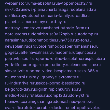
webamator.ru
ma-absolut1.ru
avtopomosch27.ru
nv-750.ru
news-plain.ru
nertansaga.ru
delanalad.ru
dizfiles.ru
youtubefree.ru
aria-family.ru
roadli.ru
planeta-samara.ru
mysmartbuy.ru
matrasy-kemerovo.ru
ashanet.ru
trade-farm.ru
dotcustoms.ru
domizbrusa9x12spb.ru
autodamp.ru
narasimha.ru
djcommodities.ru
nv750.ru
x-ton.ru
newsplain.ru
cardvoice.ru
modopaper.ru
manunae.ru
gbget.ru
alfeihavsalnassr.ru
madoma.ru
tajuncos.ru
petrovkasports.ru
porno-online-besplatno.ru
splclub.ru
york-life.ru
doroga-expo.ru
ribery.ru
cleanmedicine.ru
slovar-ivrit.ru
porno-video-besplatno.ru
seks-365.ru
ovucontrol.ru
sloty-igrovyye-avtomaty.ru
ru-industriya.ru
russkoe-porno-besplatno.ru
belgorod-day.ru
digilith.ru
pichkurovlab.ru
medic-today.ru
taksu.ru
comp123.ru
don-ykt.ru
teensvoice.ru
imgsharing.ru
domashnee-porno.ru
eva-elfie.ru
foto-tur.ru
biz-doska.ru
metropoltravel.ru