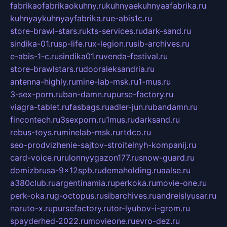
fabrikaofabrikaokuhny.ru
kuhnyaekuhnyaafabrika.ru
kuhnyaykuhnyayfabrika.ru
e-abis1c.ru
store-brawl-stars.ru
kts-services.ru
dark-sand.ru
sindika-01.ru
sp-life.ru
x-legion.ru
sib-archives.ru
e-abis-1-c.ru
sindika01.ru
venda-festival.ru
store-brawlstars.ru
dooraleksandria.ru
antenna-highly.ru
mine-lab-msk.ru
1-mus.ru
3-sex-porn.ru
ban-damn.ru
purse-factory.ru
viagra-tablet.ru
fasbags.ru
adler-jun.ru
bandamn.ru
fincontech.ru
3sexporn.ru
1mus.ru
darksand.ru
rebus-toys.ru
minelab-msk.ru
rtdco.ru
seo-prodvizhenie-sajtov-stroitelnyh-kompanij.ru
card-voice.ru
rulonnyygazon177.ru
snow-guard.ru
domizbrusa-9x12spb.ru
demaholding.ru
aalse.ru
a380club.ru
argentinamia.ru
perkoka.ru
movie-one.ru
perk-oka.ru
g-octopus.ru
sibarchives.ru
andreislyusar.ru
naruto-x.ru
pursefactory.ru
tor-lyubov-i-grom.ru
spayderhed-2022.ru
movieone.ru
evro-dez.ru