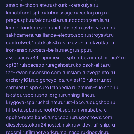
amadis-chocolate.ru
shkurki-karakulya.ru
kanotiforet.spb.ru
tutmassage.ru
ecolog.org.ru
praga.spb.ru
falcorussia.ru
autodoctorservis.ru
kamertondom.spb.ru
net-life.net.ru
avto-vozim.ru
sakhcamera.ru
alliance-electro.spb.ru
stroyavt.ru
controlweb1.ru
tdsak74.ru
kinzozo-ru.ru
kvotka.ru
iron-snab.ru
costa-bella.ru
eugrus.pp.ru
associaciya39.ru
primexpo.spb.ru
bezmorchin.ru
ia2.ru
cpt21.ru
ispecspb.ru
regahost.ru
kolosok-elita.ru
tae-kwon.ru
consrio.com.ru
insiam.ru
avegainfo.ru
archery161.ru
bigencyclica.ru
vlast16.ru
korru.net
sarmiento.spb.su
extelopedia.ru
lammin-suo.spb.ru
iskatour.spb.ru
snpi.org.ru
running-line.ru
krygeva-spa.ru
chel.net.ru
rust-loco.ru
dugshop.ru
hl-beta.spb.ru
school494.spb.ru
mymubaby.ru
epoha-metalband.ru
ngr.spb.ru
rusgosnews.com
dieselvostok.ru
24hostel.msk.ru
w-dev.ru
f-ship.ru
regsmi.ru
filmnetwork.ru
malinasp.ru
kinosvin.ru