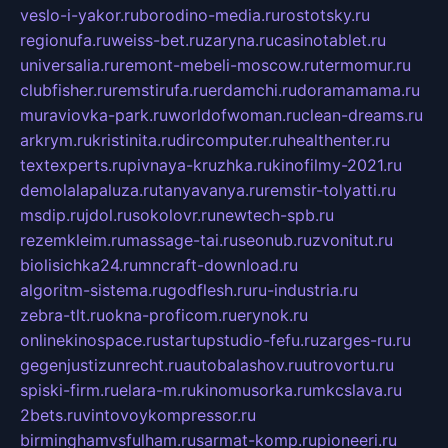
veslo-i-yakor.ru
borodino-media.ru
rostotsky.ru
regionufa.ru
weiss-bet.ru
zaryna.ru
casinotablet.ru
universalia.ru
remont-mebeli-moscow.ru
termomur.ru
clubfisher.ru
remstirufa.ru
erdamchi.ru
doramamama.ru
muraviovka-park.ru
worldofwoman.ru
clean-dreams.ru
arkrym.ru
kristinita.ru
dircomputer.ru
healthenter.ru
textexperts.ru
pivnaya-kruzhka.ru
kinofilmy-2021.ru
demolalapaluza.ru
tanyavanya.ru
remstir-tolyatti.ru
msdip.ru
jdol.ru
sokolovr.ru
newtech-spb.ru
rezemkleim.ru
massage-tai.ru
seonub.ru
zvonitut.ru
biolisichka24.ru
mncraft-download.ru
algoritm-sistema.ru
godflesh.ru
ru-industria.ru
zebra-tlt.ru
okna-proficom.ru
erynok.ru
onlinekinospace.ru
startupstudio-fefu.ru
zarges-ru.ru
gegenjustizunrecht.ru
autobalashov.ru
utrovortu.ru
spiski-firm.ru
elara-m.ru
kinomusorka.ru
mkcslava.ru
2bets.ru
vintovoykompressor.ru
birminghamvsfulham.ru
sarmat-komp.ru
pioneeri.ru