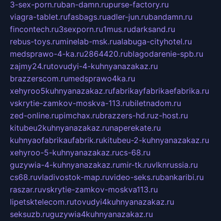
3-sex-porn.ru
ban-damn.ru
purse-factory.ru
viagra-tablet.ru
fasbags.ru
adler-jun.ru
bandamn.ru
fincontech.ru
3sexporn.ru
1mus.ru
darksand.ru
rebus-toys.ru
minelab-msk.ru
alabuga-cityhotel.ru
medsprawo-4-ka.ru
2864420.ru
blagodarenie-spb.ru
zajmy24.ru
tovudyi-4-kuhnyanazakaz.ru
brazzerscom.ru
medsprawo4ka.ru
xehyroo5kuhnyanazakaz.ru
fabrikayfabrikaefabrika.ru
vskrytie-zamkov-moskva-113.ru
biletnadom.ru
zed-online.ru
pimchax.ru
brazzers-hd.ru
z-host.ru
kitubeu2kuhnyanazakaz.ru
naperekate.ru
kuhnyaofabrikaufabrik.ru
kitubeu-2-kuhnyanazakaz.ru
xehyroo-5-kuhnyanazakaz.ru
cs-68.ru
guzywia-4-kuhnyanazakaz.ru
mir-tk.ru
vlknrussia.ru
cs68.ru
vladivostok-map.ru
video-seks.ru
bankaribi.ru
raszar.ru
vskrytie-zamkov-moskva113.ru
lipetsktelecom.ru
tovudyi4kuhnyanazakaz.ru
seksuzb.ru
guzywia4kuhnyanazakaz.ru