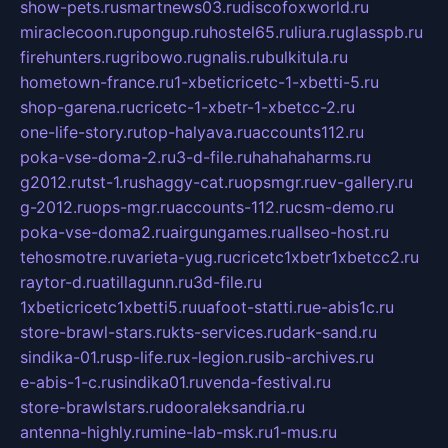
show-pets.ru
smartnews03.ru
discofoxworld.ru
miraclecoon.ru
pongup.ru
hostel65.ru
liura.ru
glasspb.ru
firehunters.ru
gribowo.ru
gnalis.ru
bulkitula.ru
hometown-france.ru
1-xbeticricetc-1-xbetti-5.ru
shop-garena.ru
cricetc-1-xbetr-1-xbetcc-2.ru
one-life-story.ru
top-halyava.ru
accounts112.ru
poka-vse-doma-2.ru
3-d-file.ru
hahahaharms.ru
g2012.ru
tst-1.ru
shaggy-cat.ru
opsmgr.ru
ev-gallery.ru
g-2012.ru
ops-mgr.ru
accounts-112.ru
csm-demo.ru
poka-vse-doma2.ru
airgungames.ru
allseo-host.ru
tehosmotre.ru
varieta-yug.ru
cricetc1xbetr1xbetcc2.ru
raytor-d.ru
atillagunn.ru
3d-file.ru
1xbeticricetc1xbetti5.ru
uafoot-statti.ru
e-abis1c.ru
store-brawl-stars.ru
kts-services.ru
dark-sand.ru
sindika-01.ru
sp-life.ru
x-legion.ru
sib-archives.ru
e-abis-1-c.ru
sindika01.ru
venda-festival.ru
store-brawlstars.ru
dooraleksandria.ru
antenna-highly.ru
mine-lab-msk.ru
1-mus.ru