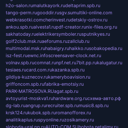
h2o-salon.ru
malutkayork.ru
deltaprim.spb.ru
tango-perm.ru
gooddir.ru
sgv.su
multiki-online.com
webkrasotki.com
cherinvest.ru
detskiy-ostrov.ru
ankou.spb.ru
alvesta1.ru
pdf-creator.ru
nix-files.org.ru
sakhatoday.ru
elektrikersymboler.ru
sputnikyes.ru
golf2club.msk.ru
aeforums.ru
zallclub.ru
multimodal.msk.ru
habaigry.ru
haikko.ru
sobakopedia.ru
isz-fest.ru
ewnc.info
screensaver-clock.net.ru
volnav.spb.ru
comnat.ru
npf.net.ru
7bit.pp.ru
kalugatur.ru
tesiaes.ru
card.com.ru
kazanka.spb.ru
gildiya-kuznecov.ru
kameryboavision.ru
griffoncom.spb.ru
fabrika-emotsiy.ru
PARK-MATROSOVA.RU
agat.spb.ru
avtoyurist-moskva1.ru
hardware.org.ru
схема-авто.рф
dg-lab.ru
angrup.ru
recruiter.spb.ru
music8.spb.ru
krsk124.ru
kubok.spb.ru
romanofforex.ru
analitikaplus.ru
spyonline.ru
zosikamery.ru
sloboda-ural.pp.ru
AUTO-COM.SU
hohota.net
alimy.ru