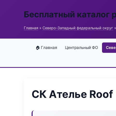
Бесплатный каталог 
Главная
»
Северо-Западный федеральный округ
»
🏠 Главная
Центральный ФО
Севе
СК Ателье Roof