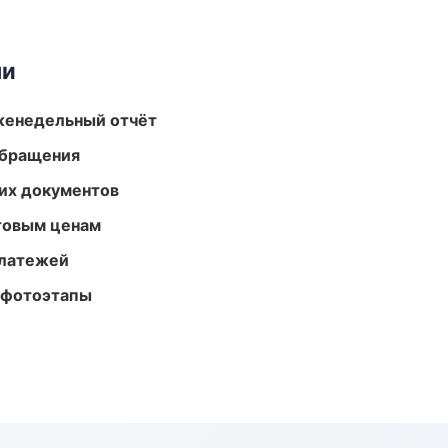
ми
женедельный отчёт
обращения
их документов
птовым ценам
платежей
 фотоэтапы