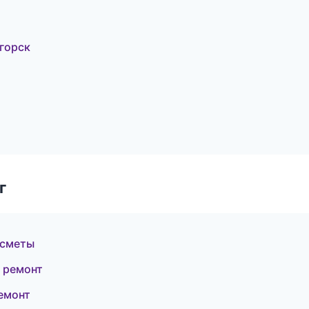
горск
г
 сметы
 ремонт
емонт