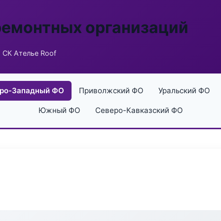
ремонтных организаций
 СК Ателье Roof
ро-Западный ФО
Приволжский ФО
Уральский ФО
Южный ФО
Северо-Кавказский ФО