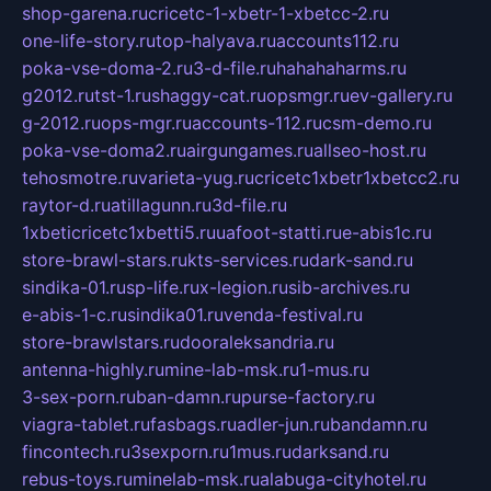
shop-garena.ru
cricetc-1-xbetr-1-xbetcc-2.ru
one-life-story.ru
top-halyava.ru
accounts112.ru
poka-vse-doma-2.ru
3-d-file.ru
hahahaharms.ru
g2012.ru
tst-1.ru
shaggy-cat.ru
opsmgr.ru
ev-gallery.ru
g-2012.ru
ops-mgr.ru
accounts-112.ru
csm-demo.ru
poka-vse-doma2.ru
airgungames.ru
allseo-host.ru
tehosmotre.ru
varieta-yug.ru
cricetc1xbetr1xbetcc2.ru
raytor-d.ru
atillagunn.ru
3d-file.ru
1xbeticricetc1xbetti5.ru
uafoot-statti.ru
e-abis1c.ru
store-brawl-stars.ru
kts-services.ru
dark-sand.ru
sindika-01.ru
sp-life.ru
x-legion.ru
sib-archives.ru
e-abis-1-c.ru
sindika01.ru
venda-festival.ru
store-brawlstars.ru
dooraleksandria.ru
antenna-highly.ru
mine-lab-msk.ru
1-mus.ru
3-sex-porn.ru
ban-damn.ru
purse-factory.ru
viagra-tablet.ru
fasbags.ru
adler-jun.ru
bandamn.ru
fincontech.ru
3sexporn.ru
1mus.ru
darksand.ru
rebus-toys.ru
minelab-msk.ru
alabuga-cityhotel.ru