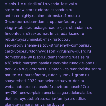
e-abis-1-c.ru
sindika01.ru
venda-festival.ru
store-brawlstars.ru
dooraleksandria.ru
antenna-highly.ru
mine-lab-msk.ru
1-mus.ru
3-sex-porn.ru
ban-damn.ru
purse-factory.ru
viagra-tablet.ru
fasbags.ru
adler-jun.ru
bandamn.ru
fincontech.ru
3sexporn.ru
1mus.ru
darksand.ru
rebus-toys.ru
minelab-msk.ru
rtdco.ru
seo-prodvizhenie-sajtov-stroitelnyh-kompanij.ru
card-voice.ru
rulonnyygazon177.ru
snow-guard.ru
domizbrusa-9x12spb.ru
demaholding.ru
aalse.ru
a380club.ru
argentinamia.ru
perkoka.ru
movie-one.ru
perk-oka.ru
g-octopus.ru
sibarchives.ru
andreislyusar.ru
naruto-x.ru
pursefactory.ru
tor-lyubov-i-grom.ru
spayderhed-2022.ru
movieone.ru
evro-dez.ru
webamator.ru
ma-absolut1.ru
avtopomosch27.ru
nv-750.ru
news-plain.ru
nertansaga.ru
delanalad.ru
dizfiles.ru
youtubefree.ru
aria-family.ru
roadli.ru
planeta-samara.ru
mysmartbuy.ru