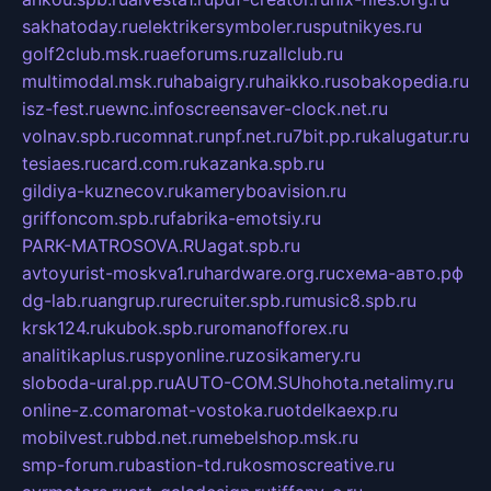
sakhatoday.ru
elektrikersymboler.ru
sputnikyes.ru
golf2club.msk.ru
aeforums.ru
zallclub.ru
multimodal.msk.ru
habaigry.ru
haikko.ru
sobakopedia.ru
isz-fest.ru
ewnc.info
screensaver-clock.net.ru
volnav.spb.ru
comnat.ru
npf.net.ru
7bit.pp.ru
kalugatur.ru
tesiaes.ru
card.com.ru
kazanka.spb.ru
gildiya-kuznecov.ru
kameryboavision.ru
griffoncom.spb.ru
fabrika-emotsiy.ru
PARK-MATROSOVA.RU
agat.spb.ru
avtoyurist-moskva1.ru
hardware.org.ru
схема-авто.рф
dg-lab.ru
angrup.ru
recruiter.spb.ru
music8.spb.ru
krsk124.ru
kubok.spb.ru
romanofforex.ru
analitikaplus.ru
spyonline.ru
zosikamery.ru
sloboda-ural.pp.ru
AUTO-COM.SU
hohota.net
alimy.ru
online-z.com
aromat-vostoka.ru
otdelkaexp.ru
mobilvest.ru
bbd.net.ru
mebelshop.msk.ru
smp-forum.ru
bastion-td.ru
kosmoscreative.ru