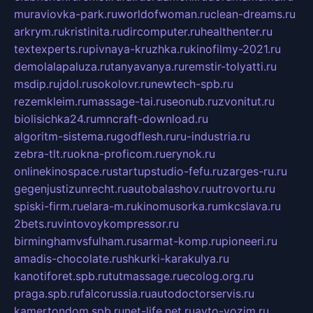
muraviovka-park.ru
worldofwoman.ru
clean-dreams.ru
arkrym.ru
kristinita.ru
dircomputer.ru
healthenter.ru
textexperts.ru
pivnaya-kruzhka.ru
kinofilmy-2021.ru
demolalapaluza.ru
tanyavanya.ru
remstir-tolyatti.ru
msdip.ru
jdol.ru
sokolovr.ru
newtech-spb.ru
rezemkleim.ru
massage-tai.ru
seonub.ru
zvonitut.ru
biolisichka24.ru
mncraft-download.ru
algoritm-sistema.ru
godflesh.ru
ru-industria.ru
zebra-tlt.ru
okna-proficom.ru
erynok.ru
onlinekinospace.ru
startupstudio-fefu.ru
zarges-ru.ru
gegenjustizunrecht.ru
autobalashov.ru
utrovortu.ru
spiski-firm.ru
elara-m.ru
kinomusorka.ru
mkcslava.ru
2bets.ru
vintovoykompressor.ru
birminghamvsfulham.ru
sarmat-komp.ru
pioneeri.ru
amadis-chocolate.ru
shkurki-karakulya.ru
kanotiforet.spb.ru
tutmassage.ru
ecolog.org.ru
praga.spb.ru
falcorussia.ru
autodoctorservis.ru
kamertondom.spb.ru
net-life.net.ru
avto-vozim.ru