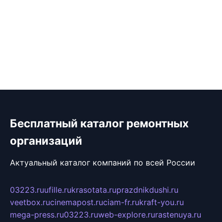
Бесплатный каталог ремонтных
организаций
Актуальный каталог компаний по всей России
03223.ru
ufille.ru
krasotata.ru
prazdnikdushi.ru
veetbox.ru
cinemapost.ru
ciam-fr.ru
kraft-you.ru
mega-press.ru
03223.ru
web-explore.ru
rastenuya.ru