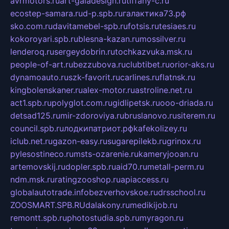
avrmotors.ru
art-galadesign.ru
tiffany-c.ru
ecostep-samara.ru
d-p.spb.ru
галактика73.рф
sko.com.ru
davitamebel-spb.ru
fotsis.ru
tesiaes.ru
kokoroyari.spb.ru
blesna-kazan.ru
mossilver.ru
lenderoq.ru
sergeydobrin.ru
tochkazvuka.msk.ru
people-of-art.ru
bezzubova.ru
clubtibet.ru
orior-aks.ru
dynamoauto.ru
szk-favorit.ru
carlines.ru
flatnsk.ru
kingbolenskaner.ru
alex-motor.ru
astroline.net.ru
act1.spb.ru
polyglot.com.ru
gidlipetsk.ru
ooo-driada.ru
detsad125.ru
mir-zdoroviya.ru
bruslanovo.ru
siterem.ru
council.spb.ru
лодкипатриот.рф
kafekolizey.ru
iclub.net.ru
gazon-easy.ru
sugarepilekb.ru
grinox.ru
pylesostineco.ru
msts-ozarenie.ru
kameryjooan.ru
artemovskij.ru
dopler.spb.ru
aid70.ru
metall-perm.ru
ndm.msk.ru
ratingzooshop.ru
apiaccess.ru
globalautotrade.info
bezverhovskoe.ru
drsschool.ru
ZOOSMART.SPB.RU
dalakony.ru
medikijob.ru
remontt.spb.ru
photostudia.spb.ru
myragon.ru