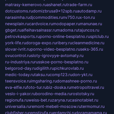
matrasy-kemerovo.ru
ashanet.ru
trade-farm.ru
dotcustoms.ru
domizbrusa9x12spb.ru
autodamp.ru
narasimha.ru
djcommodities.ru
nv750.ru
x-ton.ru
newsplain.ru
cardvoice.ru
modopaper.ru
manunae.ru
gbget.ru
alfeihavsalnassr.ru
madoma.ru
tajuncos.ru
petrovkasports.ru
porno-online-besplatno.ru
splclub.ru
york-life.ru
doroga-expo.ru
ribery.ru
cleanmedicine.ru
slovar-ivrit.ru
porno-video-besplatno.ru
seks-365.ru
ovucontrol.ru
sloty-igrovyye-avtomaty.ru
ru-industriya.ru
russkoe-porno-besplatno.ru
belgorod-day.ru
digilith.ru
pichkurovlab.ru
medic-today.ru
taksu.ru
comp123.ru
don-ykt.ru
teensvoice.ru
imgsharing.ru
domashnee-porno.ru
eva-elfie.ru
foto-tur.ru
biz-doska.ru
metropoltravel.ru
veslo-i-yakor.ru
borodino-media.ru
rostotsky.ru
regionufa.ru
weiss-bet.ru
zaryna.ru
casinotablet.ru
universalia.ru
remont-mebeli-moscow.ru
termomur.ru
clubfisher.ru
remstirufa.ru
erdamchi.ru
doramamama.ru