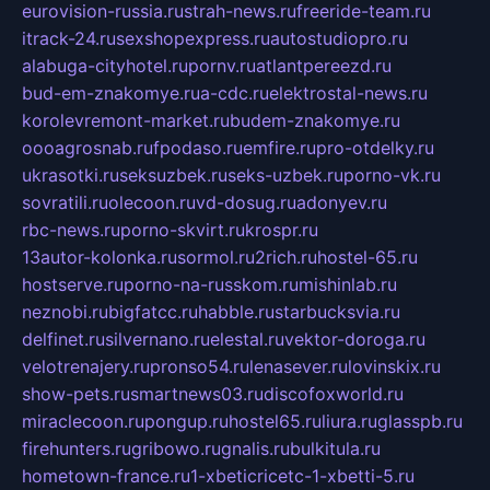
eurovision-russia.ru
strah-news.ru
freeride-team.ru
itrack-24.ru
sexshopexpress.ru
autostudiopro.ru
alabuga-cityhotel.ru
pornv.ru
atlantpereezd.ru
bud-em-znakomye.ru
a-cdc.ru
elektrostal-news.ru
korolevremont-market.ru
budem-znakomye.ru
oooagrosnab.ru
fpodaso.ru
emfire.ru
pro-otdelky.ru
ukrasotki.ru
seksuzbek.ru
seks-uzbek.ru
porno-vk.ru
sovratili.ru
olecoon.ru
vd-dosug.ru
adonyev.ru
rbc-news.ru
porno-skvirt.ru
krospr.ru
13autor-kolonka.ru
sormol.ru
2rich.ru
hostel-65.ru
hostserve.ru
porno-na-russkom.ru
mishinlab.ru
neznobi.ru
bigfatcc.ru
habble.ru
starbucksvia.ru
delfinet.ru
silvernano.ru
elestal.ru
vektor-doroga.ru
velotrenajery.ru
pronso54.ru
lenasever.ru
lovinskix.ru
show-pets.ru
smartnews03.ru
discofoxworld.ru
miraclecoon.ru
pongup.ru
hostel65.ru
liura.ru
glasspb.ru
firehunters.ru
gribowo.ru
gnalis.ru
bulkitula.ru
hometown-france.ru
1-xbeticricetc-1-xbetti-5.ru