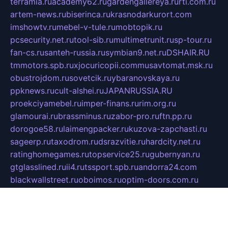
terramia.ru
academy62.ru
gardengallereya.ru
rti.com.ru
artem-news.ru
biserinca.ru
krasnodarkurort.com
imshowtv.ru
mebel-v-tule.ru
mobtopik.ru
pcsecurity.net.ru
tool-sib.ru
multimetrunit.ru
sp-tour.ru
fan-cs.ru
santeh-russia.ru
symbian9.net.ru
DSHAIR.RU
tmmotors.spb.ru
xjocuricopii.com
musavtomat.msk.ru
obustrojdom.ru
sovetcik.ru
ybaranovskaya.ru
ppknews.ru
cult-alshei.ru
JAPANRUSSIA.RU
proekciyamebel.ru
imper-finans.ru
rim.org.ru
glamourai.ru
brassminus.ru
zabor-pro.ru
ftn.pp.ru
dorogoe58.ru
laimengpacker.ru
kuzova-zapchasti.ru
sageerp.ru
taxodrom.ru
dsrazvitie.ru
hardcity.net.ru
ratinghomegames.ru
topservice25.ru
gubernyan.ru
gtglasslined.ru
ii4.ru
tssport.spb.ru
andorra24.com
blackwallstreet.ru
oboimos.ru
optim-doors.com.ru
ikuch.ru
nycr.org.ru
npa21.ru
vremya-ch.spb.ru
desert000.ru
ivtorgi.ru
ifiori.ru
catalog-statei.ru
dcv.org.ru
spetsmaster174.ru
ipkameryhiseeu.ru