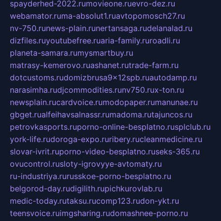
spayderhed-2022.ru
movieone.ru
evro-dez.ru
webamator.ru
ma-absolut1.ru
avtopomosch27.ru
nv-750.ru
news-plain.ru
nertansaga.ru
delanalad.ru
dizfiles.ru
youtubefree.ru
aria-family.ru
roadli.ru
planeta-samara.ru
mysmartbuy.ru
matrasy-kemerovo.ru
ashanet.ru
trade-farm.ru
dotcustoms.ru
domizbrusa9x12spb.ru
autodamp.ru
narasimha.ru
djcommodities.ru
nv750.ru
x-ton.ru
newsplain.ru
cardvoice.ru
modopaper.ru
manunae.ru
gbget.ru
alfeihavsalnassr.ru
madoma.ru
tajuncos.ru
petrovkasports.ru
porno-online-besplatno.ru
splclub.ru
york-life.ru
doroga-expo.ru
ribery.ru
cleanmedicine.ru
slovar-ivrit.ru
porno-video-besplatno.ru
seks-365.ru
ovucontrol.ru
sloty-igrovyye-avtomaty.ru
ru-industriya.ru
russkoe-porno-besplatno.ru
belgorod-day.ru
digilith.ru
pichkurovlab.ru
medic-today.ru
taksu.ru
comp123.ru
don-ykt.ru
teensvoice.ru
imgsharing.ru
domashnee-porno.ru