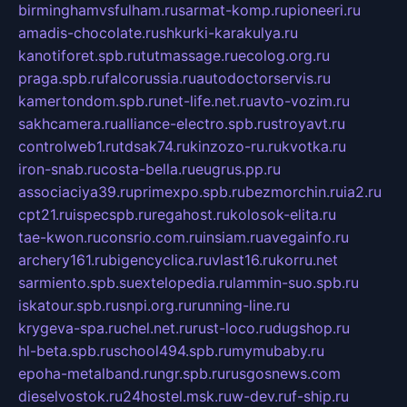
birminghamvsfulham.ru
sarmat-komp.ru
pioneeri.ru
amadis-chocolate.ru
shkurki-karakulya.ru
kanotiforet.spb.ru
tutmassage.ru
ecolog.org.ru
praga.spb.ru
falcorussia.ru
autodoctorservis.ru
kamertondom.spb.ru
net-life.net.ru
avto-vozim.ru
sakhcamera.ru
alliance-electro.spb.ru
stroyavt.ru
controlweb1.ru
tdsak74.ru
kinzozo-ru.ru
kvotka.ru
iron-snab.ru
costa-bella.ru
eugrus.pp.ru
associaciya39.ru
primexpo.spb.ru
bezmorchin.ru
ia2.ru
cpt21.ru
ispecspb.ru
regahost.ru
kolosok-elita.ru
tae-kwon.ru
consrio.com.ru
insiam.ru
avegainfo.ru
archery161.ru
bigencyclica.ru
vlast16.ru
korru.net
sarmiento.spb.su
extelopedia.ru
lammin-suo.spb.ru
iskatour.spb.ru
snpi.org.ru
running-line.ru
krygeva-spa.ru
chel.net.ru
rust-loco.ru
dugshop.ru
hl-beta.spb.ru
school494.spb.ru
mymubaby.ru
epoha-metalband.ru
ngr.spb.ru
rusgosnews.com
dieselvostok.ru
24hostel.msk.ru
w-dev.ru
f-ship.ru