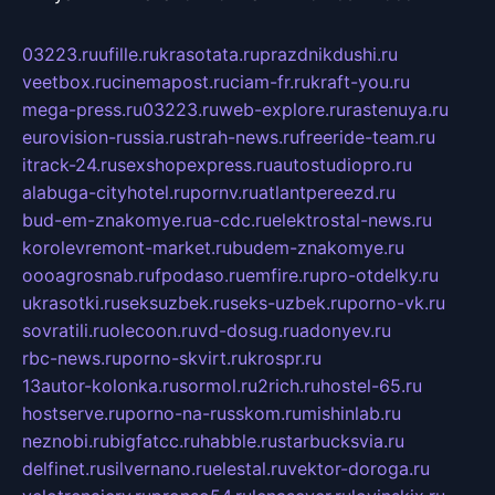
03223.ru
ufille.ru
krasotata.ru
prazdnikdushi.ru
veetbox.ru
cinemapost.ru
ciam-fr.ru
kraft-you.ru
mega-press.ru
03223.ru
web-explore.ru
rastenuya.ru
eurovision-russia.ru
strah-news.ru
freeride-team.ru
itrack-24.ru
sexshopexpress.ru
autostudiopro.ru
alabuga-cityhotel.ru
pornv.ru
atlantpereezd.ru
bud-em-znakomye.ru
a-cdc.ru
elektrostal-news.ru
korolevremont-market.ru
budem-znakomye.ru
oooagrosnab.ru
fpodaso.ru
emfire.ru
pro-otdelky.ru
ukrasotki.ru
seksuzbek.ru
seks-uzbek.ru
porno-vk.ru
sovratili.ru
olecoon.ru
vd-dosug.ru
adonyev.ru
rbc-news.ru
porno-skvirt.ru
krospr.ru
13autor-kolonka.ru
sormol.ru
2rich.ru
hostel-65.ru
hostserve.ru
porno-na-russkom.ru
mishinlab.ru
neznobi.ru
bigfatcc.ru
habble.ru
starbucksvia.ru
delfinet.ru
silvernano.ru
elestal.ru
vektor-doroga.ru