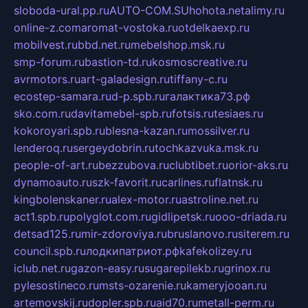
sloboda-ural.pp.ru
AUTO-COM.SU
hohota.net
alimy.ru
online-z.com
aromat-vostoka.ru
otdelkaexp.ru
mobilvest.ru
bbd.net.ru
mebelshop.msk.ru
smp-forum.ru
bastion-td.ru
kosmoscreative.ru
avrmotors.ru
art-galadesign.ru
tiffany-c.ru
ecostep-samara.ru
d-p.spb.ru
галактика73.рф
sko.com.ru
davitamebel-spb.ru
fotsis.ru
tesiaes.ru
kokoroyari.spb.ru
blesna-kazan.ru
mossilver.ru
lenderoq.ru
sergeydobrin.ru
tochkazvuka.msk.ru
people-of-art.ru
bezzubova.ru
clubtibet.ru
orior-aks.ru
dynamoauto.ru
szk-favorit.ru
carlines.ru
flatnsk.ru
kingbolenskaner.ru
alex-motor.ru
astroline.net.ru
act1.spb.ru
polyglot.com.ru
gidlipetsk.ru
ooo-driada.ru
detsad125.ru
mir-zdoroviya.ru
bruslanovo.ru
siterem.ru
council.spb.ru
лодкипатриот.рф
kafekolizey.ru
iclub.net.ru
gazon-easy.ru
sugarepilekb.ru
grinox.ru
pylesostineco.ru
msts-ozarenie.ru
kameryjooan.ru
artemovskij.ru
dopler.spb.ru
aid70.ru
metall-perm.ru