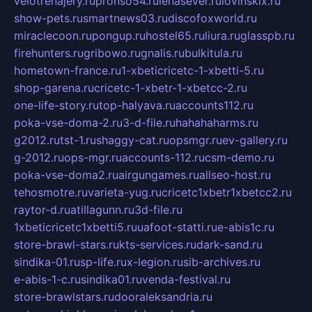
velotrenajery.ru
pronso54.ru
lenasever.ru
lovinskix.ru
show-pets.ru
smartnews03.ru
discofoxworld.ru
miraclecoon.ru
pongup.ru
hostel65.ru
liura.ru
glasspb.ru
firehunters.ru
gribowo.ru
gnalis.ru
bulkitula.ru
hometown-france.ru
1-xbeticricetc-1-xbetti-5.ru
shop-garena.ru
cricetc-1-xbetr-1-xbetcc-2.ru
one-life-story.ru
top-halyava.ru
accounts112.ru
poka-vse-doma-2.ru
3-d-file.ru
hahahaharms.ru
g2012.ru
tst-1.ru
shaggy-cat.ru
opsmgr.ru
ev-gallery.ru
g-2012.ru
ops-mgr.ru
accounts-112.ru
csm-demo.ru
poka-vse-doma2.ru
airgungames.ru
allseo-host.ru
tehosmotre.ru
varieta-yug.ru
cricetc1xbetr1xbetcc2.ru
raytor-d.ru
atillagunn.ru
3d-file.ru
1xbeticricetc1xbetti5.ru
uafoot-statti.ru
e-abis1c.ru
store-brawl-stars.ru
kts-services.ru
dark-sand.ru
sindika-01.ru
sp-life.ru
x-legion.ru
sib-archives.ru
e-abis-1-c.ru
sindika01.ru
venda-festival.ru
store-brawlstars.ru
dooraleksandria.ru