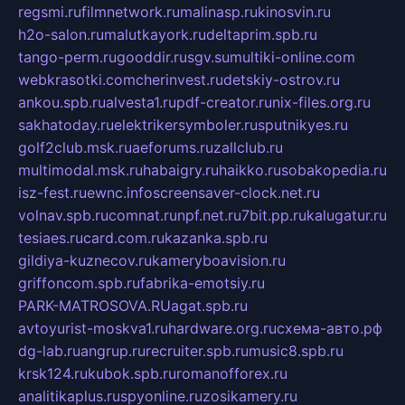
regsmi.ru
filmnetwork.ru
malinasp.ru
kinosvin.ru
h2o-salon.ru
malutkayork.ru
deltaprim.spb.ru
tango-perm.ru
gooddir.ru
sgv.su
multiki-online.com
webkrasotki.com
cherinvest.ru
detskiy-ostrov.ru
ankou.spb.ru
alvesta1.ru
pdf-creator.ru
nix-files.org.ru
sakhatoday.ru
elektrikersymboler.ru
sputnikyes.ru
golf2club.msk.ru
aeforums.ru
zallclub.ru
multimodal.msk.ru
habaigry.ru
haikko.ru
sobakopedia.ru
isz-fest.ru
ewnc.info
screensaver-clock.net.ru
volnav.spb.ru
comnat.ru
npf.net.ru
7bit.pp.ru
kalugatur.ru
tesiaes.ru
card.com.ru
kazanka.spb.ru
gildiya-kuznecov.ru
kameryboavision.ru
griffoncom.spb.ru
fabrika-emotsiy.ru
PARK-MATROSOVA.RU
agat.spb.ru
avtoyurist-moskva1.ru
hardware.org.ru
схема-авто.рф
dg-lab.ru
angrup.ru
recruiter.spb.ru
music8.spb.ru
krsk124.ru
kubok.spb.ru
romanofforex.ru
analitikaplus.ru
spyonline.ru
zosikamery.ru