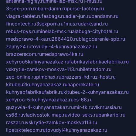
antenna-highly.ru
mine-lab-msk.ru
1-mus.ru
3-sex-porn.ru
ban-damn.ru
purse-factory.ru
viagra-tablet.ru
fasbags.ru
adler-jun.ru
bandamn.ru
fincontech.ru
3sexporn.ru
1mus.ru
darksand.ru
rebus-toys.ru
minelab-msk.ru
alabuga-cityhotel.ru
medsprawo-4-ka.ru
2864420.ru
blagodarenie-spb.ru
zajmy24.ru
tovudyi-4-kuhnyanazakaz.ru
brazzerscom.ru
medsprawo4ka.ru
xehyroo5kuhnyanazakaz.ru
fabrikayfabrikaefabrika.ru
vskrytie-zamkov-moskva-113.ru
biletnadom.ru
zed-online.ru
pimchax.ru
brazzers-hd.ru
z-host.ru
kitubeu2kuhnyanazakaz.ru
naperekate.ru
kuhnyaofabrikaufabrik.ru
kitubeu-2-kuhnyanazakaz.ru
xehyroo-5-kuhnyanazakaz.ru
cs-68.ru
guzywia-4-kuhnyanazakaz.ru
mir-tk.ru
vlknrussia.ru
cs68.ru
vladivostok-map.ru
video-seks.ru
bankaribi.ru
raszar.ru
vskrytie-zamkov-moskva113.ru
lipetsktelecom.ru
tovudyi4kuhnyanazakaz.ru