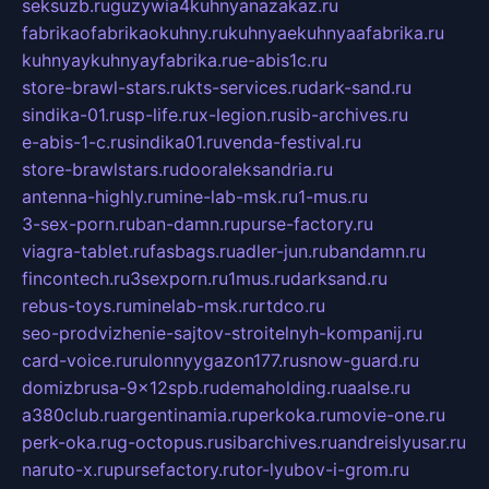
seksuzb.ru
guzywia4kuhnyanazakaz.ru
fabrikaofabrikaokuhny.ru
kuhnyaekuhnyaafabrika.ru
kuhnyaykuhnyayfabrika.ru
e-abis1c.ru
store-brawl-stars.ru
kts-services.ru
dark-sand.ru
sindika-01.ru
sp-life.ru
x-legion.ru
sib-archives.ru
e-abis-1-c.ru
sindika01.ru
venda-festival.ru
store-brawlstars.ru
dooraleksandria.ru
antenna-highly.ru
mine-lab-msk.ru
1-mus.ru
3-sex-porn.ru
ban-damn.ru
purse-factory.ru
viagra-tablet.ru
fasbags.ru
adler-jun.ru
bandamn.ru
fincontech.ru
3sexporn.ru
1mus.ru
darksand.ru
rebus-toys.ru
minelab-msk.ru
rtdco.ru
seo-prodvizhenie-sajtov-stroitelnyh-kompanij.ru
card-voice.ru
rulonnyygazon177.ru
snow-guard.ru
domizbrusa-9x12spb.ru
demaholding.ru
aalse.ru
a380club.ru
argentinamia.ru
perkoka.ru
movie-one.ru
perk-oka.ru
g-octopus.ru
sibarchives.ru
andreislyusar.ru
naruto-x.ru
pursefactory.ru
tor-lyubov-i-grom.ru