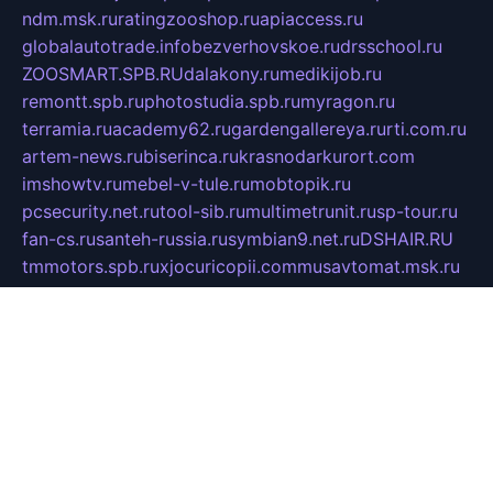
ndm.msk.ru
ratingzooshop.ru
apiaccess.ru
globalautotrade.info
bezverhovskoe.ru
drsschool.ru
ZOOSMART.SPB.RU
dalakony.ru
medikijob.ru
remontt.spb.ru
photostudia.spb.ru
myragon.ru
terramia.ru
academy62.ru
gardengallereya.ru
rti.com.ru
artem-news.ru
biserinca.ru
krasnodarkurort.com
imshowtv.ru
mebel-v-tule.ru
mobtopik.ru
pcsecurity.net.ru
tool-sib.ru
multimetrunit.ru
sp-tour.ru
fan-cs.ru
santeh-russia.ru
symbian9.net.ru
DSHAIR.RU
tmmotors.spb.ru
xjocuricopii.com
musavtomat.msk.ru
obustrojdom.ru
sovetcik.ru
ybaranovskaya.ru
ppknews.ru
cult-alshei.ru
JAPANRUSSIA.RU
proekciyamebel.ru
imper-finans.ru
rim.org.ru
glamourai.ru
brassminus.ru
zabor-pro.ru
ftn.pp.ru
dorogoe58.ru
laimengpacker.ru
kuzova-zapchasti.ru
sageerp.ru
taxodrom.ru
dsrazvitie.ru
hardcity.net.ru
ratinghomegames.ru
topservice25.ru
gubernyan.ru
gtglasslined.ru
ii4.ru
tssport.spb.ru
andorra24.com