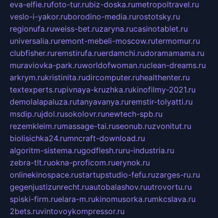
eva-elfie.ru
foto-tur.ru
biz-doska.ru
metropoltravel.ru
veslo-i-yakor.ru
borodino-media.ru
rostotsky.ru
regionufa.ru
weiss-bet.ru
zaryna.ru
casinotablet.ru
universalia.ru
remont-mebeli-moscow.ru
termomur.ru
clubfisher.ru
remstirufa.ru
erdamchi.ru
doramamama.ru
muraviovka-park.ru
worldofwoman.ru
clean-dreams.ru
arkrym.ru
kristinita.ru
dircomputer.ru
healthenter.ru
textexperts.ru
pivnaya-kruzhka.ru
kinofilmy-2021.ru
demolalapaluza.ru
tanyavanya.ru
remstir-tolyatti.ru
msdip.ru
jdol.ru
sokolovr.ru
newtech-spb.ru
rezemkleim.ru
massage-tai.ru
seonub.ru
zvonitut.ru
biolisichka24.ru
mncraft-download.ru
algoritm-sistema.ru
godflesh.ru
ru-industria.ru
zebra-tlt.ru
okna-proficom.ru
erynok.ru
onlinekinospace.ru
startupstudio-fefu.ru
zarges-ru.ru
gegenjustizunrecht.ru
autobalashov.ru
utrovortu.ru
spiski-firm.ru
elara-m.ru
kinomusorka.ru
mkcslava.ru
2bets.ru
vintovoykompressor.ru