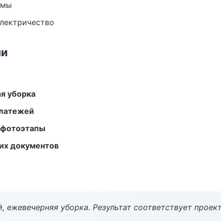
емы
электричество
ми
ая уборка
платежей
 фотоэтапы
их документов
, ежевечерняя уборка. Результат соответствует проект