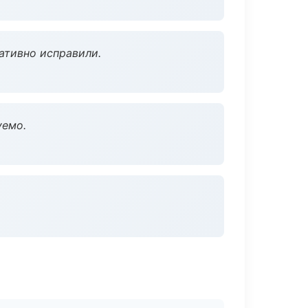
ативно исправили.
уемо.