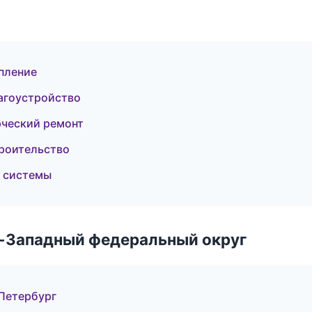
пление
агоустройство
рческий ремонт
роительство
 системы
о-Западный федеральный округ
Петербург