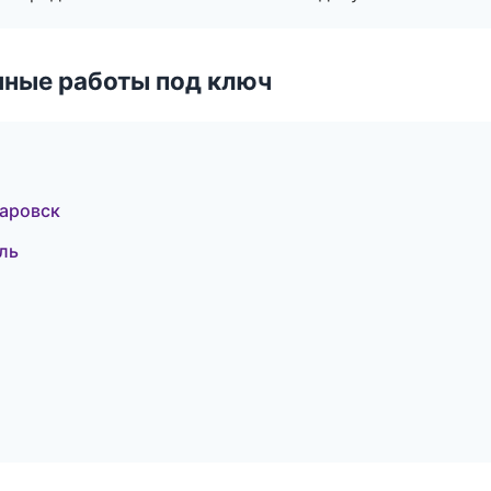
чные работы под ключ
аровск
ль