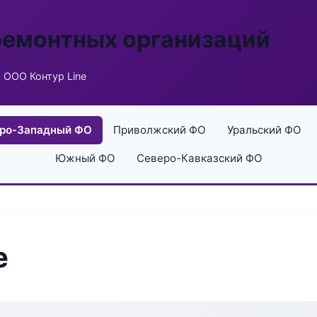
ремонтных организаций
 ООО Контур Line
ро-Западный ФО
Приволжский ФО
Уральский ФО
Южный ФО
Северо-Кавказский ФО
e