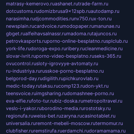
matrasy-kemerovo.ru
ashanet.ru
trade-farm.ru
dotcustoms.ru
domizbrusa9x12spb.ru
autodamp.ru
narasimha.ru
djcommodities.ru
nv750.ru
x-ton.ru
newsplain.ru
cardvoice.ru
modopaper.ru
manunae.ru
gbget.ru
alfeihavsalnassr.ru
madoma.ru
tajuncos.ru
petrovkasports.ru
porno-online-besplatno.ru
splclub.ru
york-life.ru
doroga-expo.ru
ribery.ru
cleanmedicine.ru
slovar-ivrit.ru
porno-video-besplatno.ru
seks-365.ru
ovucontrol.ru
sloty-igrovyye-avtomaty.ru
ru-industriya.ru
russkoe-porno-besplatno.ru
belgorod-day.ru
digilith.ru
pichkurovlab.ru
medic-today.ru
taksu.ru
comp123.ru
don-ykt.ru
teensvoice.ru
imgsharing.ru
domashnee-porno.ru
eva-elfie.ru
foto-tur.ru
biz-doska.ru
metropoltravel.ru
veslo-i-yakor.ru
borodino-media.ru
rostotsky.ru
regionufa.ru
weiss-bet.ru
zaryna.ru
casinotablet.ru
universalia.ru
remont-mebeli-moscow.ru
termomur.ru
clubfisher.ru
remstirufa.ru
erdamchi.ru
doramamama.ru