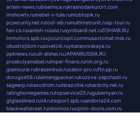
artem-news.ru
biserinca.ru
krasnodarkurort.com
imshowtv.ru
mebel-v-tule.ru
mobtopik.ru
pcsecurity.net.ru
tool-sib.ru
multimetrunit.ru
sp-tour.ru
fan-cs.ru
santeh-russia.ru
symbian9.net.ru
DSHAIR.RU
tmmotors.spb.ru
xjocuricopii.com
musavtomat.msk.ru
obustrojdom.ru
sovetcik.ru
ybaranovskaya.ru
ppknews.ru
cult-alshei.ru
JAPANRUSSIA.RU
proekciyamebel.ru
imper-finans.ru
rim.org.ru
glamourai.ru
brassminus.ru
zabor-pro.ru
ftn.pp.ru
dorogoe58.ru
laimengpacker.ru
kuzova-zapchasti.ru
sageerp.ru
taxodrom.ru
dsrazvitie.ru
hardcity.net.ru
ratinghomegames.ru
topservice25.ru
gubernyan.ru
gtglasslined.ru
ii4.ru
tssport.spb.ru
andorra24.com
blackwallstreet.ru
oboimos.ru
optim-doors.com.ru
ikuch.ru
nycr.org.ru
npa21.ru
vremya-ch.spb.ru
desert000.ru
ivtorgi.ru
ifiori.ru
catalog-statei.ru
dcv.org.ru
spetsmaster174.ru
ipkameryhiseeu.ru
dum26.ru
ruspol.spb.ru
fr-opendp.ru
kam-solnyshko.ru