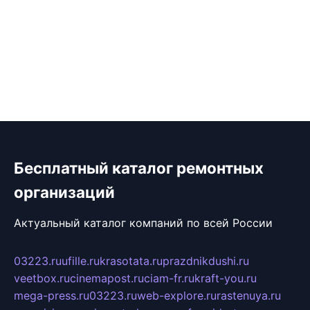
Бесплатный каталог ремонтных
организаций
Актуальный каталог компаний по всей России
03223.ru
ufille.ru
krasotata.ru
prazdnikdushi.ru
veetbox.ru
cinemapost.ru
ciam-fr.ru
kraft-you.ru
mega-press.ru
03223.ru
web-explore.ru
rastenuya.ru