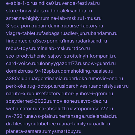
e-abis-1-c.ru
sindika01.ru
venda-festival.ru
store-brawlstars.ru
dooraleksandria.ru
antenna-highly.ru
mine-lab-msk.ru
1-mus.ru
3-sex-porn.ru
ban-damn.ru
purse-factory.ru
viagra-tablet.ru
fasbags.ru
adler-jun.ru
bandamn.ru
fincontech.ru
3sexporn.ru
1mus.ru
darksand.ru
rebus-toys.ru
minelab-msk.ru
rtdco.ru
seo-prodvizhenie-sajtov-stroitelnyh-kompanij.ru
card-voice.ru
rulonnyygazon177.ru
snow-guard.ru
domizbrusa-9x12spb.ru
demaholding.ru
aalse.ru
a380club.ru
argentinamia.ru
perkoka.ru
movie-one.ru
perk-oka.ru
g-octopus.ru
sibarchives.ru
andreislyusar.ru
naruto-x.ru
pursefactory.ru
tor-lyubov-i-grom.ru
spayderhed-2022.ru
movieone.ru
evro-dez.ru
webamator.ru
ma-absolut1.ru
avtopomosch27.ru
nv-750.ru
news-plain.ru
nertansaga.ru
delanalad.ru
dizfiles.ru
youtubefree.ru
aria-family.ru
roadli.ru
planeta-samara.ru
mysmartbuy.ru