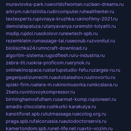
muraviovka-park.ru
worldofwoman.ru
clean-dreams.ru
arkrym.ru
kristinita.ru
dircomputer.ru
healthenter.ru
textexperts.ru
pivnaya-kruzhka.ru
kinofilmy-2021.ru
demolalapaluza.ru
tanyavanya.ru
remstir-tolyatti.ru
msdip.ru
jdol.ru
sokolovr.ru
newtech-spb.ru
rezemkleim.ru
massage-tai.ru
seonub.ru
zvonitut.ru
biolisichka24.ru
mncraft-download.ru
algoritm-sistema.ru
godflesh.ru
ru-industria.ru
zebra-tlt.ru
okna-proficom.ru
erynok.ru
onlinekinospace.ru
startupstudio-fefu.ru
zarges-ru.ru
gegenjustizunrecht.ru
autobalashov.ru
utrovortu.ru
spiski-firm.ru
elara-m.ru
kinomusorka.ru
mkcslava.ru
2bets.ru
vintovoykompressor.ru
birminghamvsfulham.ru
sarmat-komp.ru
pioneeri.ru
amadis-chocolate.ru
shkurki-karakulya.ru
kanotiforet.spb.ru
tutmassage.ru
ecolog.org.ru
praga.spb.ru
falcorussia.ru
autodoctorservis.ru
kamertondom.spb.ru
net-life.net.ru
avto-vozim.ru