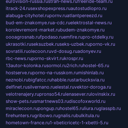
eurovision-russia.ru
strah-news.ru
freeride-team.ru
itrack-24.ru
sexshopexpress.ru
autostudiopro.ru
alabuga-cityhotel.ru
pornv.ru
atlantpereezd.ru
bud-em-znakomye.ru
a-cdc.ru
elektrostal-news.ru
korolevremont-market.ru
budem-znakomye.ru
oooagrosnab.ru
fpodaso.ru
emfire.ru
pro-otdelky.ru
ukrasotki.ru
seksuzbek.ru
seks-uzbek.ru
porno-vk.ru
sovratili.ru
olecoon.ru
vd-dosug.ru
adonyev.ru
rbc-news.ru
porno-skvirt.ru
krospr.ru
13autor-kolonka.ru
sormol.ru
2rich.ru
hostel-65.ru
hostserve.ru
porno-na-russkom.ru
mishinlab.ru
neznobi.ru
bigfatcc.ru
habble.ru
starbucksvia.ru
delfinet.ru
silvernano.ru
elestal.ru
vektor-doroga.ru
velotrenajery.ru
pronso54.ru
lenasever.ru
lovinskix.ru
show-pets.ru
smartnews03.ru
discofoxworld.ru
miraclecoon.ru
pongup.ru
hostel65.ru
liura.ru
glasspb.ru
firehunters.ru
gribowo.ru
gnalis.ru
bulkitula.ru
hometown-france.ru
1-xbeticricetc-1-xbetti-5.ru