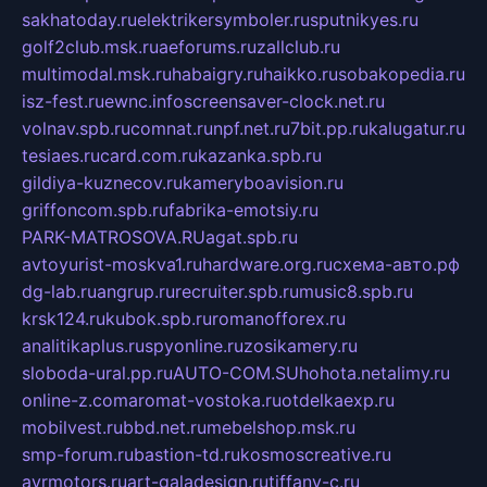
sakhatoday.ru
elektrikersymboler.ru
sputnikyes.ru
golf2club.msk.ru
aeforums.ru
zallclub.ru
multimodal.msk.ru
habaigry.ru
haikko.ru
sobakopedia.ru
isz-fest.ru
ewnc.info
screensaver-clock.net.ru
volnav.spb.ru
comnat.ru
npf.net.ru
7bit.pp.ru
kalugatur.ru
tesiaes.ru
card.com.ru
kazanka.spb.ru
gildiya-kuznecov.ru
kameryboavision.ru
griffoncom.spb.ru
fabrika-emotsiy.ru
PARK-MATROSOVA.RU
agat.spb.ru
avtoyurist-moskva1.ru
hardware.org.ru
схема-авто.рф
dg-lab.ru
angrup.ru
recruiter.spb.ru
music8.spb.ru
krsk124.ru
kubok.spb.ru
romanofforex.ru
analitikaplus.ru
spyonline.ru
zosikamery.ru
sloboda-ural.pp.ru
AUTO-COM.SU
hohota.net
alimy.ru
online-z.com
aromat-vostoka.ru
otdelkaexp.ru
mobilvest.ru
bbd.net.ru
mebelshop.msk.ru
smp-forum.ru
bastion-td.ru
kosmoscreative.ru
avrmotors.ru
art-galadesign.ru
tiffany-c.ru