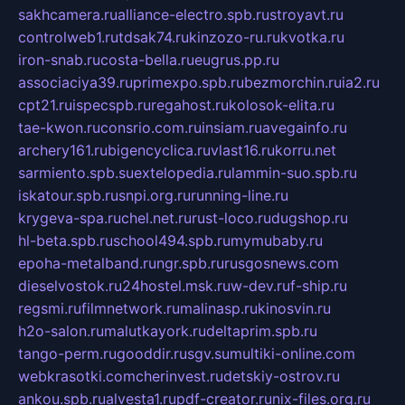
sakhcamera.ru
alliance-electro.spb.ru
stroyavt.ru
controlweb1.ru
tdsak74.ru
kinzozo-ru.ru
kvotka.ru
iron-snab.ru
costa-bella.ru
eugrus.pp.ru
associaciya39.ru
primexpo.spb.ru
bezmorchin.ru
ia2.ru
cpt21.ru
ispecspb.ru
regahost.ru
kolosok-elita.ru
tae-kwon.ru
consrio.com.ru
insiam.ru
avegainfo.ru
archery161.ru
bigencyclica.ru
vlast16.ru
korru.net
sarmiento.spb.su
extelopedia.ru
lammin-suo.spb.ru
iskatour.spb.ru
snpi.org.ru
running-line.ru
krygeva-spa.ru
chel.net.ru
rust-loco.ru
dugshop.ru
hl-beta.spb.ru
school494.spb.ru
mymubaby.ru
epoha-metalband.ru
ngr.spb.ru
rusgosnews.com
dieselvostok.ru
24hostel.msk.ru
w-dev.ru
f-ship.ru
regsmi.ru
filmnetwork.ru
malinasp.ru
kinosvin.ru
h2o-salon.ru
malutkayork.ru
deltaprim.spb.ru
tango-perm.ru
gooddir.ru
sgv.su
multiki-online.com
webkrasotki.com
cherinvest.ru
detskiy-ostrov.ru
ankou.spb.ru
alvesta1.ru
pdf-creator.ru
nix-files.org.ru