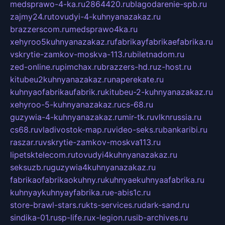
medsprawo-4-ka.ru
2864420.ru
blagodarenie-spb.ru
zajmy24.ru
tovudyi-4-kuhnyanazakaz.ru
brazzerscom.ru
medsprawo4ka.ru
xehyroo5kuhnyanazakaz.ru
fabrikayfabrikaefabrika.ru
vskrytie-zamkov-moskva-113.ru
biletnadom.ru
zed-online.ru
pimchax.ru
brazzers-hd.ru
z-host.ru
kitubeu2kuhnyanazakaz.ru
naperekate.ru
kuhnyaofabrikaufabrik.ru
kitubeu-2-kuhnyanazakaz.ru
xehyroo-5-kuhnyanazakaz.ru
cs-68.ru
guzywia-4-kuhnyanazakaz.ru
mir-tk.ru
vlknrussia.ru
cs68.ru
vladivostok-map.ru
video-seks.ru
bankaribi.ru
raszar.ru
vskrytie-zamkov-moskva113.ru
lipetsktelecom.ru
tovudyi4kuhnyanazakaz.ru
seksuzb.ru
guzywia4kuhnyanazakaz.ru
fabrikaofabrikaokuhny.ru
kuhnyaekuhnyaafabrika.ru
kuhnyaykuhnyayfabrika.ru
e-abis1c.ru
store-brawl-stars.ru
kts-services.ru
dark-sand.ru
sindika-01.ru
sp-life.ru
x-legion.ru
sib-archives.ru