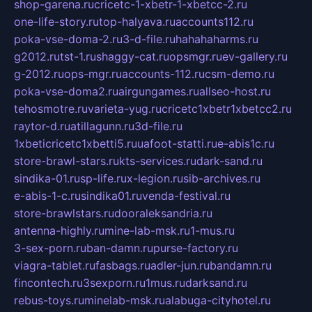
shop-garena.ru
cricetc-1-xbetr-1-xbetcc-2.ru
one-life-story.ru
top-halyava.ru
accounts112.ru
poka-vse-doma-2.ru
3-d-file.ru
hahahaharms.ru
g2012.ru
tst-1.ru
shaggy-cat.ru
opsmgr.ru
ev-gallery.ru
g-2012.ru
ops-mgr.ru
accounts-112.ru
csm-demo.ru
poka-vse-doma2.ru
airgungames.ru
allseo-host.ru
tehosmotre.ru
varieta-yug.ru
cricetc1xbetr1xbetcc2.ru
raytor-d.ru
atillagunn.ru
3d-file.ru
1xbeticricetc1xbetti5.ru
uafoot-statti.ru
e-abis1c.ru
store-brawl-stars.ru
kts-services.ru
dark-sand.ru
sindika-01.ru
sp-life.ru
x-legion.ru
sib-archives.ru
e-abis-1-c.ru
sindika01.ru
venda-festival.ru
store-brawlstars.ru
dooraleksandria.ru
antenna-highly.ru
mine-lab-msk.ru
1-mus.ru
3-sex-porn.ru
ban-damn.ru
purse-factory.ru
viagra-tablet.ru
fasbags.ru
adler-jun.ru
bandamn.ru
fincontech.ru
3sexporn.ru
1mus.ru
darksand.ru
rebus-toys.ru
minelab-msk.ru
alabuga-cityhotel.ru