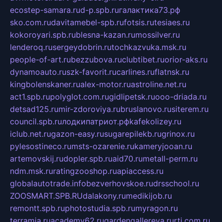
ecostep-samara.ru
d-p.spb.ru
галактика73.рф
sko.com.ru
davitamebel-spb.ru
fotsis.ru
tesiaes.ru
kokoroyari.spb.ru
blesna-kazan.ru
mossilver.ru
lenderoq.ru
sergeydobrin.ru
tochkazvuka.msk.ru
people-of-art.ru
bezzubova.ru
clubtibet.ru
orior-aks.ru
dynamoauto.ru
szk-favorit.ru
carlines.ru
flatnsk.ru
kingbolenskaner.ru
alex-motor.ru
astroline.net.ru
act1.spb.ru
polyglot.com.ru
gidlipetsk.ru
ooo-driada.ru
detsad125.ru
mir-zdoroviya.ru
bruslanovo.ru
siterem.ru
council.spb.ru
лодкипатриот.рф
kafekolizey.ru
iclub.net.ru
gazon-easy.ru
sugarepilekb.ru
grinox.ru
pylesostineco.ru
msts-ozarenie.ru
kameryjooan.ru
artemovskij.ru
dopler.spb.ru
aid70.ru
metall-perm.ru
ndm.msk.ru
ratingzooshop.ru
apiaccess.ru
globalautotrade.info
bezverhovskoe.ru
drsschool.ru
ZOOSMART.SPB.RU
dalakony.ru
medikijob.ru
remontt.spb.ru
photostudia.spb.ru
myragon.ru
terramia.ru
academy62.ru
gardengallereya.ru
rti.com.ru