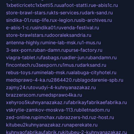
1xbeticricetc1xbetti5.ru
uafoot-statti.ru
e-abis1c.ru
store-brawl-stars.ru
kts-services.ru
dark-sand.ru
sindika-01.ru
sp-life.ru
x-legion.ru
sib-archives.ru
e-abis-1-c.ru
sindika01.ru
venda-festival.ru
store-brawlstars.ru
dooraleksandria.ru
antenna-highly.ru
mine-lab-msk.ru
1-mus.ru
3-sex-porn.ru
ban-damn.ru
purse-factory.ru
viagra-tablet.ru
fasbags.ru
adler-jun.ru
bandamn.ru
fincontech.ru
3sexporn.ru
1mus.ru
darksand.ru
rebus-toys.ru
minelab-msk.ru
alabuga-cityhotel.ru
medsprawo-4-ka.ru
2864420.ru
blagodarenie-spb.ru
zajmy24.ru
tovudyi-4-kuhnyanazakaz.ru
brazzerscom.ru
medsprawo4ka.ru
xehyroo5kuhnyanazakaz.ru
fabrikayfabrikaefabrika.ru
vskrytie-zamkov-moskva-113.ru
biletnadom.ru
zed-online.ru
pimchax.ru
brazzers-hd.ru
z-host.ru
kitubeu2kuhnyanazakaz.ru
naperekate.ru
kuhnyaofabrikaufabrik.ru
kitubeu-2-kuhnyanazakaz.ru