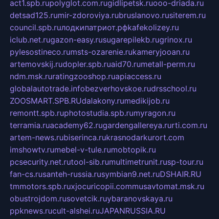
act1.spb.ru
polyglot.com.ru
gidlipetsk.ru
ooo-driada.ru
detsad125.ru
mir-zdoroviya.ru
bruslanovo.ru
siterem.ru
council.spb.ru
лодкипатриот.рф
kafekolizey.ru
iclub.net.ru
gazon-easy.ru
sugarepilekb.ru
grinox.ru
pylesostineco.ru
msts-ozarenie.ru
kameryjooan.ru
artemovskij.ru
dopler.spb.ru
aid70.ru
metall-perm.ru
ndm.msk.ru
ratingzooshop.ru
apiaccess.ru
globalautotrade.info
bezverhovskoe.ru
drsschool.ru
ZOOSMART.SPB.RU
dalakony.ru
medikijob.ru
remontt.spb.ru
photostudia.spb.ru
myragon.ru
terramia.ru
academy62.ru
gardengallereya.ru
rti.com.ru
artem-news.ru
biserinca.ru
krasnodarkurort.com
imshowtv.ru
mebel-v-tule.ru
mobtopik.ru
pcsecurity.net.ru
tool-sib.ru
multimetrunit.ru
sp-tour.ru
fan-cs.ru
santeh-russia.ru
symbian9.net.ru
DSHAIR.RU
tmmotors.spb.ru
xjocuricopii.com
musavtomat.msk.ru
obustrojdom.ru
sovetcik.ru
ybaranovskaya.ru
ppknews.ru
cult-alshei.ru
JAPANRUSSIA.RU