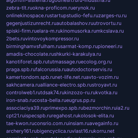
zebra-tlt.ru
okna-proficom.ru
erynok.ru
onlinekinospace.ru
startupstudio-fefu.ru
zarges-ru.ru
gegenjustizunrecht.ru
autobalashov.ru
utrovortu.ru
spiski-firm.ru
elara-m.ru
kinomusorka.ru
mkcslava.ru
2bets.ru
vintovoykompressor.ru
birminghamvsfulham.ru
sarmat-komp.ru
pioneeri.ru
amadis-chocolate.ru
shkurki-karakulya.ru
kanotiforet.spb.ru
tutmassage.ru
ecolog.org.ru
praga.spb.ru
falcorussia.ru
autodoctorservis.ru
kamertondom.spb.ru
net-life.net.ru
avto-vozim.ru
sakhcamera.ru
alliance-electro.spb.ru
stroyavt.ru
controlweb1.ru
tdsak74.ru
kinzozo-ru.ru
kvotka.ru
iron-snab.ru
costa-bella.ru
eugrus.pp.ru
associaciya39.ru
primexpo.spb.ru
bezmorchin.ru
ia2.ru
cpt21.ru
ispecspb.ru
regahost.ru
kolosok-elita.ru
tae-kwon.ru
consrio.com.ru
insiam.ru
avegainfo.ru
archery161.ru
bigencyclica.ru
vlast16.ru
korru.net