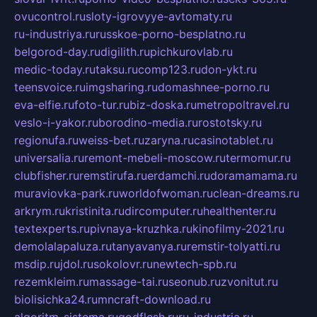
ovucontrol.ru
sloty-igrovyye-avtomaty.ru
ru-industriya.ru
russkoe-porno-besplatno.ru
belgorod-day.ru
digilith.ru
pichkurovlab.ru
medic-today.ru
taksu.ru
comp123.ru
don-ykt.ru
teensvoice.ru
imgsharing.ru
domashnee-porno.ru
eva-elfie.ru
foto-tur.ru
biz-doska.ru
metropoltravel.ru
veslo-i-yakor.ru
borodino-media.ru
rostotsky.ru
regionufa.ru
weiss-bet.ru
zaryna.ru
casinotablet.ru
universalia.ru
remont-mebeli-moscow.ru
termomur.ru
clubfisher.ru
remstirufa.ru
erdamchi.ru
doramamama.ru
muraviovka-park.ru
worldofwoman.ru
clean-dreams.ru
arkrym.ru
kristinita.ru
dircomputer.ru
healthenter.ru
textexperts.ru
pivnaya-kruzhka.ru
kinofilmy-2021.ru
demolalapaluza.ru
tanyavanya.ru
remstir-tolyatti.ru
msdip.ru
jdol.ru
sokolovr.ru
newtech-spb.ru
rezemkleim.ru
massage-tai.ru
seonub.ru
zvonitut.ru
biolisichka24.ru
mncraft-download.ru
algoritm-sistema.ru
godflesh.ru
ru-industria.ru