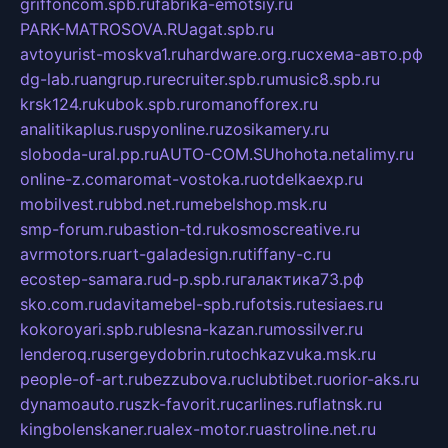
griffoncom.spb.ru
fabrika-emotsiy.ru
PARK-MATROSOVA.RU
agat.spb.ru
avtoyurist-moskva1.ru
hardware.org.ru
схема-авто.рф
dg-lab.ru
angrup.ru
recruiter.spb.ru
music8.spb.ru
krsk124.ru
kubok.spb.ru
romanofforex.ru
analitikaplus.ru
spyonline.ru
zosikamery.ru
sloboda-ural.pp.ru
AUTO-COM.SU
hohota.net
alimy.ru
online-z.com
aromat-vostoka.ru
otdelkaexp.ru
mobilvest.ru
bbd.net.ru
mebelshop.msk.ru
smp-forum.ru
bastion-td.ru
kosmoscreative.ru
avrmotors.ru
art-galadesign.ru
tiffany-c.ru
ecostep-samara.ru
d-p.spb.ru
галактика73.рф
sko.com.ru
davitamebel-spb.ru
fotsis.ru
tesiaes.ru
kokoroyari.spb.ru
blesna-kazan.ru
mossilver.ru
lenderoq.ru
sergeydobrin.ru
tochkazvuka.msk.ru
people-of-art.ru
bezzubova.ru
clubtibet.ru
orior-aks.ru
dynamoauto.ru
szk-favorit.ru
carlines.ru
flatnsk.ru
kingbolenskaner.ru
alex-motor.ru
astroline.net.ru