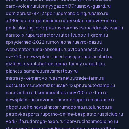
card-voice.ru
rulonnyygazon177.ru
snow-guard.ru
domizbrusa-9x12spb.ru
demaholding.ru
aalse.ru
a380club.ru
argentinamia.ru
perkoka.ru
movie-one.ru
perk-oka.ru
g-octopus.ru
sibarchives.ru
andreislyusar.ru
naruto-x.ru
pursefactory.ru
tor-lyubov-i-grom.ru
spayderhed-2022.ru
movieone.ru
evro-dez.ru
webamator.ru
ma-absolut1.ru
avtopomosch27.ru
nv-750.ru
news-plain.ru
nertansaga.ru
delanalad.ru
dizfiles.ru
youtubefree.ru
aria-family.ru
roadli.ru
planeta-samara.ru
mysmartbuy.ru
matrasy-kemerovo.ru
ashanet.ru
trade-farm.ru
dotcustoms.ru
domizbrusa9x12spb.ru
autodamp.ru
narasimha.ru
djcommodities.ru
nv750.ru
x-ton.ru
newsplain.ru
cardvoice.ru
modopaper.ru
manunae.ru
gbget.ru
alfeihavsalnassr.ru
madoma.ru
tajuncos.ru
petrovkasports.ru
porno-online-besplatno.ru
splclub.ru
york-life.ru
doroga-expo.ru
ribery.ru
cleanmedicine.ru
slovar-ivrit.ru
porno-video-besplatno.ru
seks-365.ru