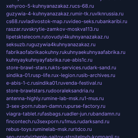
xehyroo-5-kuhnyanazakaz.ru
cs-68.ru
guzywia-4-kuhnyanazakaz.ru
mir-tk.ru
vlknrussia.ru
cs68.ru
vladivostok-map.ru
video-seks.ru
bankaribi.ru
raszar.ru
vskrytie-zamkov-moskva113.ru
lipetsktelecom.ru
tovudyi4kuhnyanazakaz.ru
seksuzb.ru
guzywia4kuhnyanazakaz.ru
fabrikaofabrikaokuhny.ru
kuhnyaekuhnyaafabrika.ru
kuhnyaykuhnyayfabrika.ru
e-abis1c.ru
store-brawl-stars.ru
kts-services.ru
dark-sand.ru
sindika-01.ru
sp-life.ru
x-legion.ru
sib-archives.ru
e-abis-1-c.ru
sindika01.ru
venda-festival.ru
store-brawlstars.ru
dooraleksandria.ru
antenna-highly.ru
mine-lab-msk.ru
1-mus.ru
3-sex-porn.ru
ban-damn.ru
purse-factory.ru
viagra-tablet.ru
fasbags.ru
adler-jun.ru
bandamn.ru
fincontech.ru
3sexporn.ru
1mus.ru
darksand.ru
rebus-toys.ru
minelab-msk.ru
rtdco.ru
seo-prodvizhenie-sajtov-stroitelnyh-kompanij.ru