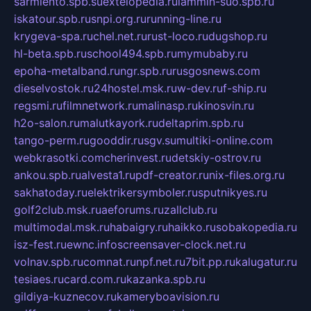
sarmiento.spb.su
extelopedia.ru
lammin-suo.spb.ru
iskatour.spb.ru
snpi.org.ru
running-line.ru
krygeva-spa.ru
chel.net.ru
rust-loco.ru
dugshop.ru
hl-beta.spb.ru
school494.spb.ru
mymubaby.ru
epoha-metalband.ru
ngr.spb.ru
rusgosnews.com
dieselvostok.ru
24hostel.msk.ru
w-dev.ru
f-ship.ru
regsmi.ru
filmnetwork.ru
malinasp.ru
kinosvin.ru
h2o-salon.ru
malutkayork.ru
deltaprim.spb.ru
tango-perm.ru
gooddir.ru
sgv.su
multiki-online.com
webkrasotki.com
cherinvest.ru
detskiy-ostrov.ru
ankou.spb.ru
alvesta1.ru
pdf-creator.ru
nix-files.org.ru
sakhatoday.ru
elektrikersymboler.ru
sputnikyes.ru
golf2club.msk.ru
aeforums.ru
zallclub.ru
multimodal.msk.ru
habaigry.ru
haikko.ru
sobakopedia.ru
isz-fest.ru
ewnc.info
screensaver-clock.net.ru
volnav.spb.ru
comnat.ru
npf.net.ru
7bit.pp.ru
kalugatur.ru
tesiaes.ru
card.com.ru
kazanka.spb.ru
gildiya-kuznecov.ru
kameryboavision.ru