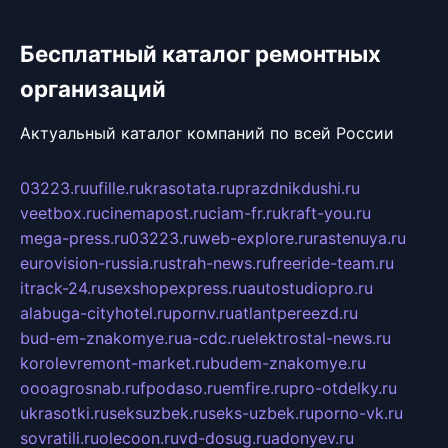
Бесплатный каталог ремонтных
организаций
Актуальный каталог компаний по всей России
03223.ru
ufille.ru
krasotata.ru
prazdnikdushi.ru
veetbox.ru
cinemapost.ru
ciam-fr.ru
kraft-you.ru
mega-press.ru
03223.ru
web-explore.ru
rastenuya.ru
eurovision-russia.ru
strah-news.ru
freeride-team.ru
itrack-24.ru
sexshopexpress.ru
autostudiopro.ru
alabuga-cityhotel.ru
pornv.ru
atlantpereezd.ru
bud-em-znakomye.ru
a-cdc.ru
elektrostal-news.ru
korolevremont-market.ru
budem-znakomye.ru
oooagrosnab.ru
fpodaso.ru
emfire.ru
pro-otdelky.ru
ukrasotki.ru
seksuzbek.ru
seks-uzbek.ru
porno-vk.ru
sovratili.ru
olecoon.ru
vd-dosug.ru
adonyev.ru