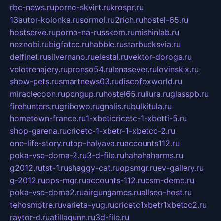
rbc-news.ru
porno-skvirt.ru
krospr.ru
13autor-kolonka.ru
sormol.ru
2rich.ru
hostel-65.ru
hostserve.ru
porno-na-russkom.ru
mishinlab.ru
neznobi.ru
bigfatcc.ru
habble.ru
starbucksvia.ru
delfinet.ru
silvernano.ru
elestal.ru
vektor-doroga.ru
velotrenajery.ru
pronso54.ru
lenasever.ru
lovinskix.ru
show-pets.ru
smartnews03.ru
discofoxworld.ru
miraclecoon.ru
pongup.ru
hostel65.ru
liura.ru
glasspb.ru
firehunters.ru
gribowo.ru
gnalis.ru
bulkitula.ru
hometown-france.ru
1-xbeticricetc-1-xbetti-5.ru
shop-garena.ru
cricetc-1-xbetr-1-xbetcc-2.ru
one-life-story.ru
top-halyava.ru
accounts112.ru
poka-vse-doma-2.ru
3-d-file.ru
hahahaharms.ru
g2012.ru
tst-1.ru
shaggy-cat.ru
opsmgr.ru
ev-gallery.ru
g-2012.ru
ops-mgr.ru
accounts-112.ru
csm-demo.ru
poka-vse-doma2.ru
airgungames.ru
allseo-host.ru
tehosmotre.ru
varieta-yug.ru
cricetc1xbetr1xbetcc2.ru
raytor-d.ru
atillagunn.ru
3d-file.ru