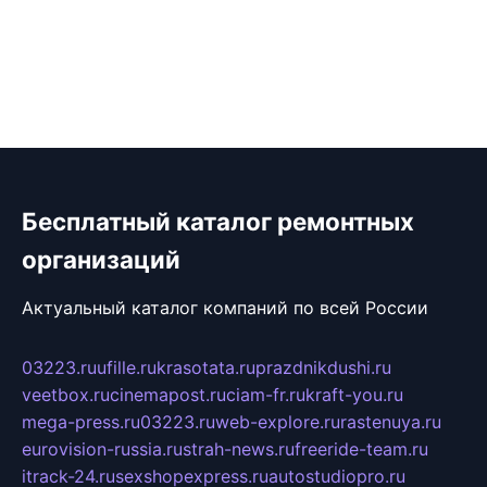
Бесплатный каталог ремонтных
организаций
Актуальный каталог компаний по всей России
03223.ru
ufille.ru
krasotata.ru
prazdnikdushi.ru
veetbox.ru
cinemapost.ru
ciam-fr.ru
kraft-you.ru
mega-press.ru
03223.ru
web-explore.ru
rastenuya.ru
eurovision-russia.ru
strah-news.ru
freeride-team.ru
itrack-24.ru
sexshopexpress.ru
autostudiopro.ru