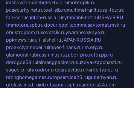
imshowtv.ru
mebel-v-tule.ru
mobtopik.ru
pcsecurity.net.ru
tool-sib.ru
multimetrunit.ru
sp-tour.ru
fan-cs.ru
santeh-russia.ru
symbian9.net.ru
DSHAIR.RU
tmmotors.spb.ru
xjocuricopii.com
musavtomat.msk.ru
obustrojdom.ru
sovetcik.ru
ybaranovskaya.ru
ppknews.ru
cult-alshei.ru
JAPANRUSSIA.RU
proekciyamebel.ru
imper-finans.ru
rim.org.ru
glamourai.ru
brassminus.ru
zabor-pro.ru
ftn.pp.ru
dorogoe58.ru
laimengpacker.ru
kuzova-zapchasti.ru
sageerp.ru
taxodrom.ru
dsrazvitie.ru
hardcity.net.ru
ratinghomegames.ru
topservice25.ru
gubernyan.ru
gtglasslined.ru
ii4.ru
tssport.spb.ru
andorra24.com
blackwallstreet.ru
oboimos.ru
optim-doors.com.ru
ikuch.ru
nycr.org.ru
npa21.ru
vremya-ch.spb.ru
desert000.ru
ivtorgi.ru
ifiori.ru
catalog-statei.ru
dcv.org.ru
spetsmaster174.ru
ipkameryhiseeu.ru
dum26.ru
ruspol.spb.ru
fr-opendp.ru
kam-solnyshko.ru
cheyenne-arapaho.ru
sevzapmetal.spb.ru