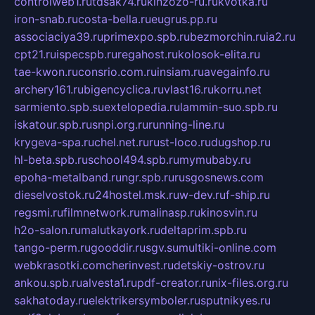
controlweb1.ru
tdsak74.ru
kinzozo-ru.ru
kvotka.ru
iron-snab.ru
costa-bella.ru
eugrus.pp.ru
associaciya39.ru
primexpo.spb.ru
bezmorchin.ru
ia2.ru
cpt21.ru
ispecspb.ru
regahost.ru
kolosok-elita.ru
tae-kwon.ru
consrio.com.ru
insiam.ru
avegainfo.ru
archery161.ru
bigencyclica.ru
vlast16.ru
korru.net
sarmiento.spb.su
extelopedia.ru
lammin-suo.spb.ru
iskatour.spb.ru
snpi.org.ru
running-line.ru
krygeva-spa.ru
chel.net.ru
rust-loco.ru
dugshop.ru
hl-beta.spb.ru
school494.spb.ru
mymubaby.ru
epoha-metalband.ru
ngr.spb.ru
rusgosnews.com
dieselvostok.ru
24hostel.msk.ru
w-dev.ru
f-ship.ru
regsmi.ru
filmnetwork.ru
malinasp.ru
kinosvin.ru
h2o-salon.ru
malutkayork.ru
deltaprim.spb.ru
tango-perm.ru
gooddir.ru
sgv.su
multiki-online.com
webkrasotki.com
cherinvest.ru
detskiy-ostrov.ru
ankou.spb.ru
alvesta1.ru
pdf-creator.ru
nix-files.org.ru
sakhatoday.ru
elektrikersymboler.ru
sputnikyes.ru