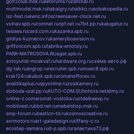
golf2club.msk.ru
aeforums.ru
zallclub.ru
multimodal.msk.ru
habaigry.ru
haikko.ru
sobakopedia.ru
isz-fest.ru
ewnc.info
screensaver-clock.net.ru
volnav.spb.ru
comnat.ru
npf.net.ru
7bit.pp.ru
kalugatur.ru
tesiaes.ru
card.com.ru
kazanka.spb.ru
gildiya-kuznecov.ru
kameryboavision.ru
griffoncom.spb.ru
fabrika-emotsiy.ru
PARK-MATROSOVA.RU
agat.spb.ru
avtoyurist-moskva1.ru
hardware.org.ru
схема-авто.рф
dg-lab.ru
angrup.ru
recruiter.spb.ru
music8.spb.ru
krsk124.ru
kubok.spb.ru
romanofforex.ru
analitikaplus.ru
spyonline.ru
zosikamery.ru
sloboda-ural.pp.ru
AUTO-COM.SU
hohota.net
alimy.ru
online-z.com
aromat-vostoka.ru
otdelkaexp.ru
mobilvest.ru
bbd.net.ru
mebelshop.msk.ru
smp-forum.ru
bastion-td.ru
kosmoscreative.ru
avrmotors.ru
art-galadesign.ru
tiffany-c.ru
ecostep-samara.ru
d-p.spb.ru
галактика73.рф