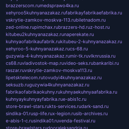
brazzerscom.ru
medsprawo4ka.ru
xehyroo5kuhnyanazakaz.ru
fabrikayfabrikaefabrika.ru
vskrytie-zamkov-moskva-113.ru
biletnadom.ru
zed-online.ru
pimchax.ru
brazzers-hd.ru
z-host.ru
kitubeu2kuhnyanazakaz.ru
naperekate.ru
kuhnyaofabrikaufabrik.ru
kitubeu-2-kuhnyanazakaz.ru
xehyroo-5-kuhnyanazakaz.ru
cs-68.ru
guzywia-4-kuhnyanazakaz.ru
mir-tk.ru
vlknrussia.ru
cs68.ru
vladivostok-map.ru
video-seks.ru
bankaribi.ru
raszar.ru
vskrytie-zamkov-moskva113.ru
lipetsktelecom.ru
tovudyi4kuhnyanazakaz.ru
seksuzb.ru
guzywia4kuhnyanazakaz.ru
fabrikaofabrikaokuhny.ru
kuhnyaekuhnyaafabrika.ru
kuhnyaykuhnyayfabrika.ru
e-abis1c.ru
store-brawl-stars.ru
kts-services.ru
dark-sand.ru
sindika-01.ru
sp-life.ru
x-legion.ru
sib-archives.ru
e-abis-1-c.ru
sindika01.ru
venda-festival.ru
store-brawlstars.ru
dooraleksandria.ru