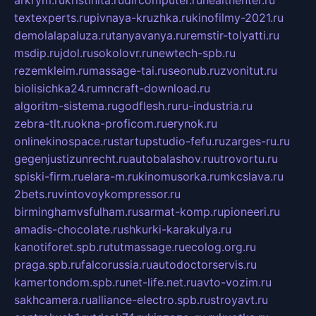
arkrym.ru
kristinita.ru
dircomputer.ru
healthenter.ru
textexperts.ru
pivnaya-kruzhka.ru
kinofilmy-2021.ru
demolalapaluza.ru
tanyavanya.ru
remstir-tolyatti.ru
msdip.ru
jdol.ru
sokolovr.ru
newtech-spb.ru
rezemkleim.ru
massage-tai.ru
seonub.ru
zvonitut.ru
biolisichka24.ru
mncraft-download.ru
algoritm-sistema.ru
godflesh.ru
ru-industria.ru
zebra-tlt.ru
okna-proficom.ru
erynok.ru
onlinekinospace.ru
startupstudio-fefu.ru
zarges-ru.ru
gegenjustizunrecht.ru
autobalashov.ru
utrovortu.ru
spiski-firm.ru
elara-m.ru
kinomusorka.ru
mkcslava.ru
2bets.ru
vintovoykompressor.ru
birminghamvsfulham.ru
sarmat-komp.ru
pioneeri.ru
amadis-chocolate.ru
shkurki-karakulya.ru
kanotiforet.spb.ru
tutmassage.ru
ecolog.org.ru
praga.spb.ru
falcorussia.ru
autodoctorservis.ru
kamertondom.spb.ru
net-life.net.ru
avto-vozim.ru
sakhcamera.ru
alliance-electro.spb.ru
stroyavt.ru