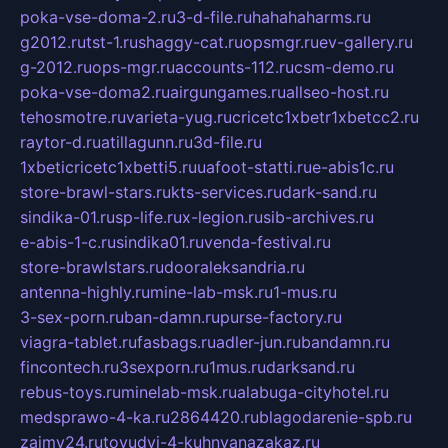
poka-vse-doma-2.ru
3-d-file.ru
hahahaharms.ru
g2012.ru
tst-1.ru
shaggy-cat.ru
opsmgr.ru
ev-gallery.ru
g-2012.ru
ops-mgr.ru
accounts-112.ru
csm-demo.ru
poka-vse-doma2.ru
airgungames.ru
allseo-host.ru
tehosmotre.ru
varieta-yug.ru
cricetc1xbetr1xbetcc2.ru
raytor-d.ru
atillagunn.ru
3d-file.ru
1xbeticricetc1xbetti5.ru
uafoot-statti.ru
e-abis1c.ru
store-brawl-stars.ru
kts-services.ru
dark-sand.ru
sindika-01.ru
sp-life.ru
x-legion.ru
sib-archives.ru
e-abis-1-c.ru
sindika01.ru
venda-festival.ru
store-brawlstars.ru
dooraleksandria.ru
antenna-highly.ru
mine-lab-msk.ru
1-mus.ru
3-sex-porn.ru
ban-damn.ru
purse-factory.ru
viagra-tablet.ru
fasbags.ru
adler-jun.ru
bandamn.ru
fincontech.ru
3sexporn.ru
1mus.ru
darksand.ru
rebus-toys.ru
minelab-msk.ru
alabuga-cityhotel.ru
medsprawo-4-ka.ru
2864420.ru
blagodarenie-spb.ru
zajmy24.ru
tovudyi-4-kuhnyanazakaz.ru