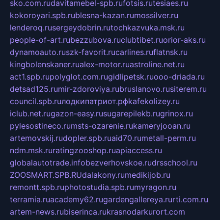
sko.com.ru
davitamebel-spb.ru
fotsis.ru
tesiaes.ru
kokoroyari.spb.ru
blesna-kazan.ru
mossilver.ru
lenderoq.ru
sergeydobrin.ru
tochkazvuka.msk.ru
people-of-art.ru
bezzubova.ru
clubtibet.ru
orior-aks.ru
dynamoauto.ru
szk-favorit.ru
carlines.ru
flatnsk.ru
kingbolenskaner.ru
alex-motor.ru
astroline.net.ru
act1.spb.ru
polyglot.com.ru
gidlipetsk.ru
ooo-driada.ru
detsad125.ru
mir-zdoroviya.ru
bruslanovo.ru
siterem.ru
council.spb.ru
лодкипатриот.рф
kafekolizey.ru
iclub.net.ru
gazon-easy.ru
sugarepilekb.ru
grinox.ru
pylesostineco.ru
msts-ozarenie.ru
kameryjooan.ru
artemovskij.ru
dopler.spb.ru
aid70.ru
metall-perm.ru
ndm.msk.ru
ratingzooshop.ru
apiaccess.ru
globalautotrade.info
bezverhovskoe.ru
drsschool.ru
ZOOSMART.SPB.RU
dalakony.ru
medikijob.ru
remontt.spb.ru
photostudia.spb.ru
myragon.ru
terramia.ru
academy62.ru
gardengallereya.ru
rti.com.ru
artem-news.ru
biserinca.ru
krasnodarkurort.com