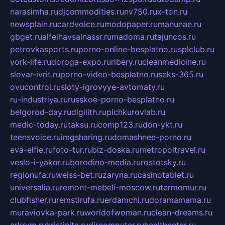
narasimha.ru
djcommodities.ru
nv750.ru
x-ton.ru
newsplain.ru
cardvoice.ru
modopaper.ru
manunae.ru
gbget.ru
alfeihavsalnassr.ru
madoma.ru
tajuncos.ru
petrovkasports.ru
porno-online-besplatno.ru
splclub.ru
york-life.ru
doroga-expo.ru
ribery.ru
cleanmedicine.ru
slovar-ivrit.ru
porno-video-besplatno.ru
seks-365.ru
ovucontrol.ru
sloty-igrovyye-avtomaty.ru
ru-industriya.ru
russkoe-porno-besplatno.ru
belgorod-day.ru
digilith.ru
pichkurovlab.ru
medic-today.ru
taksu.ru
comp123.ru
don-ykt.ru
teensvoice.ru
imgsharing.ru
domashnee-porno.ru
eva-elfie.ru
foto-tur.ru
biz-doska.ru
metropoltravel.ru
veslo-i-yakor.ru
borodino-media.ru
rostotsky.ru
regionufa.ru
weiss-bet.ru
zaryna.ru
casinotablet.ru
universalia.ru
remont-mebeli-moscow.ru
termomur.ru
clubfisher.ru
remstirufa.ru
erdamchi.ru
doramamama.ru
muraviovka-park.ru
worldofwoman.ru
clean-dreams.ru