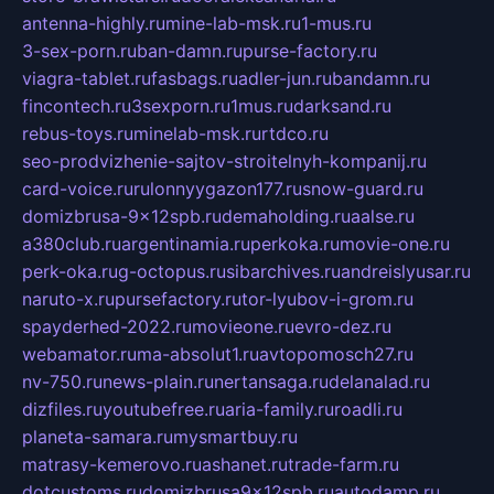
antenna-highly.ru
mine-lab-msk.ru
1-mus.ru
3-sex-porn.ru
ban-damn.ru
purse-factory.ru
viagra-tablet.ru
fasbags.ru
adler-jun.ru
bandamn.ru
fincontech.ru
3sexporn.ru
1mus.ru
darksand.ru
rebus-toys.ru
minelab-msk.ru
rtdco.ru
seo-prodvizhenie-sajtov-stroitelnyh-kompanij.ru
card-voice.ru
rulonnyygazon177.ru
snow-guard.ru
domizbrusa-9x12spb.ru
demaholding.ru
aalse.ru
a380club.ru
argentinamia.ru
perkoka.ru
movie-one.ru
perk-oka.ru
g-octopus.ru
sibarchives.ru
andreislyusar.ru
naruto-x.ru
pursefactory.ru
tor-lyubov-i-grom.ru
spayderhed-2022.ru
movieone.ru
evro-dez.ru
webamator.ru
ma-absolut1.ru
avtopomosch27.ru
nv-750.ru
news-plain.ru
nertansaga.ru
delanalad.ru
dizfiles.ru
youtubefree.ru
aria-family.ru
roadli.ru
planeta-samara.ru
mysmartbuy.ru
matrasy-kemerovo.ru
ashanet.ru
trade-farm.ru
dotcustoms.ru
domizbrusa9x12spb.ru
autodamp.ru