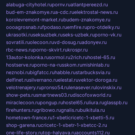
alabuga-cityhotel.ru
pornv.ru
atlantpereezd.ru
bud-em-znakomye.ru
a-cdc.ru
elektrostal-news.ru
korolevremont-market.ru
budem-znakomye.ru
oooagrosnab.ru
fpodaso.ru
emfire.ru
pro-otdelky.ru
ukrasotki.ru
seksuzbek.ru
seks-uzbek.ru
porno-vk.ru
sovratili.ru
olecoon.ru
vd-dosug.ru
adonyev.ru
rbc-news.ru
porno-skvirt.ru
krospr.ru
13autor-kolonka.ru
sormol.ru
2rich.ru
hostel-65.ru
hostserve.ru
porno-na-russkom.ru
mishinlab.ru
neznobi.ru
bigfatcc.ru
habble.ru
starbucksvia.ru
delfinet.ru
silvernano.ru
elestal.ru
vektor-doroga.ru
velotrenajery.ru
pronso54.ru
lenasever.ru
lovinskix.ru
show-pets.ru
smartnews03.ru
discofoxworld.ru
miraclecoon.ru
pongup.ru
hostel65.ru
liura.ru
glasspb.ru
firehunters.ru
gribowo.ru
gnalis.ru
bulkitula.ru
hometown-france.ru
1-xbeticricetc-1-xbetti-5.ru
shop-garena.ru
cricetc-1-xbetr-1-xbetcc-2.ru
one-life-story.ru
top-halyava.ru
accounts112.ru