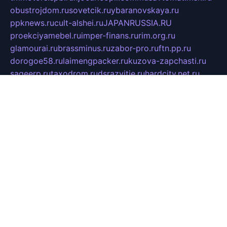
obustrojdom.ru
sovetcik.ru
ybaranovskaya.ru
ppknews.ru
cult-alshei.ru
JAPANRUSSIA.RU
proekciyamebel.ru
imper-finans.ru
rim.org.ru
glamourai.ru
brassminus.ru
zabor-pro.ru
ftn.pp.ru
dorogoe58.ru
laimengpacker.ru
kuzova-zapchasti.ru
sageerp.ru
taxodrom.ru
dsrazvitie.ru
hardcity.net.ru
ratinghomegames.ru
topservice25.ru
gubernyan.ru
gtglasslined.ru
ii4.ru
tssport.spb.ru
andorra24.com
blackwallstreet.ru
oboimos.ru
optim-doors.com.ru
ikuch.ru
nycr.org.ru
npa21.ru
vremya-ch.spb.ru
desert000.ru
ivtorgi.ru
ifiori.ru
catalog-statei.ru
dcv.org.ru
spetsmaster174.ru
ipkameryhiseeu.ru
dum26.ru
ruspol.spb.ru
fr-opendp.ru
kam-solnyshko.ru
cheyenne-arapaho.ru
sevzapmetal.spb.ru
ted-lapidus.spb.ru
parasite-eliminator.ru
sigma-complete.ru
modernworld.ru
dama-moda.ru
eholot-group.ru
sk-nvkz.ru
DRONGOLD.RU
democratia2.ru
i-farmer.ru
mass-sport.org