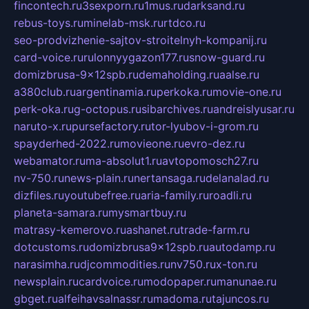
fincontech.ru
3sexporn.ru
1mus.ru
darksand.ru
rebus-toys.ru
minelab-msk.ru
rtdco.ru
seo-prodvizhenie-sajtov-stroitelnyh-kompanij.ru
card-voice.ru
rulonnyygazon177.ru
snow-guard.ru
domizbrusa-9x12spb.ru
demaholding.ru
aalse.ru
a380club.ru
argentinamia.ru
perkoka.ru
movie-one.ru
perk-oka.ru
g-octopus.ru
sibarchives.ru
andreislyusar.ru
naruto-x.ru
pursefactory.ru
tor-lyubov-i-grom.ru
spayderhed-2022.ru
movieone.ru
evro-dez.ru
webamator.ru
ma-absolut1.ru
avtopomosch27.ru
nv-750.ru
news-plain.ru
nertansaga.ru
delanalad.ru
dizfiles.ru
youtubefree.ru
aria-family.ru
roadli.ru
planeta-samara.ru
mysmartbuy.ru
matrasy-kemerovo.ru
ashanet.ru
trade-farm.ru
dotcustoms.ru
domizbrusa9x12spb.ru
autodamp.ru
narasimha.ru
djcommodities.ru
nv750.ru
x-ton.ru
newsplain.ru
cardvoice.ru
modopaper.ru
manunae.ru
gbget.ru
alfeihavsalnassr.ru
madoma.ru
tajuncos.ru