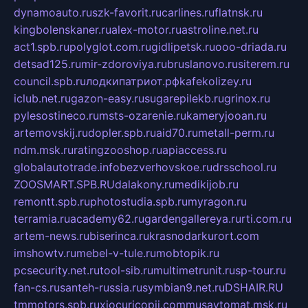
dynamoauto.ru
szk-favorit.ru
carlines.ru
flatnsk.ru
kingbolenskaner.ru
alex-motor.ru
astroline.net.ru
act1.spb.ru
polyglot.com.ru
gidlipetsk.ru
ooo-driada.ru
detsad125.ru
mir-zdoroviya.ru
bruslanovo.ru
siterem.ru
council.spb.ru
лодкипатриот.рф
kafekolizey.ru
iclub.net.ru
gazon-easy.ru
sugarepilekb.ru
grinox.ru
pylesostineco.ru
msts-ozarenie.ru
kameryjooan.ru
artemovskij.ru
dopler.spb.ru
aid70.ru
metall-perm.ru
ndm.msk.ru
ratingzooshop.ru
apiaccess.ru
globalautotrade.info
bezverhovskoe.ru
drsschool.ru
ZOOSMART.SPB.RU
dalakony.ru
medikijob.ru
remontt.spb.ru
photostudia.spb.ru
myragon.ru
terramia.ru
academy62.ru
gardengallereya.ru
rti.com.ru
artem-news.ru
biserinca.ru
krasnodarkurort.com
imshowtv.ru
mebel-v-tule.ru
mobtopik.ru
pcsecurity.net.ru
tool-sib.ru
multimetrunit.ru
sp-tour.ru
fan-cs.ru
santeh-russia.ru
symbian9.net.ru
DSHAIR.RU
tmmotors.spb.ru
xjocuricopii.com
musavtomat.msk.ru