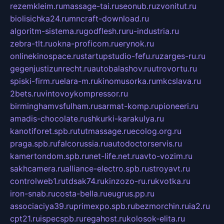
rezemkleim.ru
massage-tai.ru
seonub.ru
zvonitut.ru
biolisichka24.ru
mncraft-download.ru
algoritm-sistema.ru
godflesh.ru
ru-industria.ru
zebra-tlt.ru
okna-proficom.ru
erynok.ru
onlinekinospace.ru
startupstudio-fefu.ru
zarges-ru.ru
gegenjustizunrecht.ru
autobalashov.ru
utrovortu.ru
spiski-firm.ru
elara-m.ru
kinomusorka.ru
mkcslava.ru
2bets.ru
vintovoykompressor.ru
birminghamvsfulham.ru
sarmat-komp.ru
pioneeri.ru
amadis-chocolate.ru
shkurki-karakulya.ru
kanotiforet.spb.ru
tutmassage.ru
ecolog.org.ru
praga.spb.ru
falcorussia.ru
autodoctorservis.ru
kamertondom.spb.ru
net-life.net.ru
avto-vozim.ru
sakhcamera.ru
alliance-electro.spb.ru
stroyavt.ru
controlweb1.ru
tdsak74.ru
kinzozo-ru.ru
kvotka.ru
iron-snab.ru
costa-bella.ru
eugrus.pp.ru
associaciya39.ru
primexpo.spb.ru
bezmorchin.ru
ia2.ru
cpt21.ru
ispecspb.ru
regahost.ru
kolosok-elita.ru