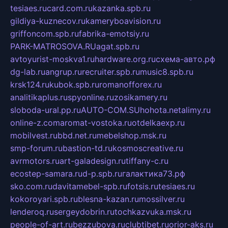
tesiaes.ru
card.com.ru
kazanka.spb.ru
gildiya-kuznecov.ru
kameryboavision.ru
griffoncom.spb.ru
fabrika-emotsiy.ru
PARK-MATROSOVA.RU
agat.spb.ru
avtoyurist-moskva1.ru
hardware.org.ru
схема-авто.рф
dg-lab.ru
angrup.ru
recruiter.spb.ru
music8.spb.ru
krsk124.ru
kubok.spb.ru
romanofforex.ru
analitikaplus.ru
spyonline.ru
zosikamery.ru
sloboda-ural.pp.ru
AUTO-COM.SU
hohota.net
alimy.ru
online-z.com
aromat-vostoka.ru
otdelkaexp.ru
mobilvest.ru
bbd.net.ru
mebelshop.msk.ru
smp-forum.ru
bastion-td.ru
kosmoscreative.ru
avrmotors.ru
art-galadesign.ru
tiffany-c.ru
ecostep-samara.ru
d-p.spb.ru
галактика73.рф
sko.com.ru
davitamebel-spb.ru
fotsis.ru
tesiaes.ru
kokoroyari.spb.ru
blesna-kazan.ru
mossilver.ru
lenderoq.ru
sergeydobrin.ru
tochkazvuka.msk.ru
people-of-art.ru
bezzubova.ru
clubtibet.ru
orior-aks.ru