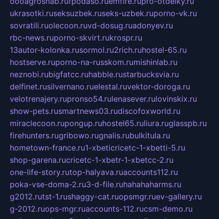
oooagrosnab.ru
fpodaso.ru
emfire.ru
pro-otdelky.ru
ukrasotki.ru
seksuzbek.ru
seks-uzbek.ru
porno-vk.ru
sovratili.ru
olecoon.ru
vd-dosug.ru
adonyev.ru
rbc-news.ru
porno-skvirt.ru
krospr.ru
13autor-kolonka.ru
sormol.ru
2rich.ru
hostel-65.ru
hostserve.ru
porno-na-russkom.ru
mishinlab.ru
neznobi.ru
bigfatcc.ru
habble.ru
starbucksvia.ru
delfinet.ru
silvernano.ru
elestal.ru
vektor-doroga.ru
velotrenajery.ru
pronso54.ru
lenasever.ru
lovinskix.ru
show-pets.ru
smartnews03.ru
discofoxworld.ru
miraclecoon.ru
pongup.ru
hostel65.ru
liura.ru
glasspb.ru
firehunters.ru
gribowo.ru
gnalis.ru
bulkitula.ru
hometown-france.ru
1-xbeticricetc-1-xbetti-5.ru
shop-garena.ru
cricetc-1-xbetr-1-xbetcc-2.ru
one-life-story.ru
top-halyava.ru
accounts112.ru
poka-vse-doma-2.ru
3-d-file.ru
hahahaharms.ru
g2012.ru
tst-1.ru
shaggy-cat.ru
opsmgr.ru
ev-gallery.ru
g-2012.ru
ops-mgr.ru
accounts-112.ru
csm-demo.ru