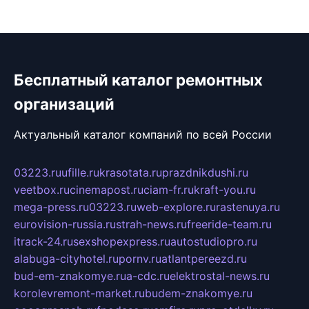
Бесплатный каталог ремонтных
организаций
Актуальный каталог компаний по всей России
03223.ru
ufille.ru
krasotata.ru
prazdnikdushi.ru
veetbox.ru
cinemapost.ru
ciam-fr.ru
kraft-you.ru
mega-press.ru
03223.ru
web-explore.ru
rastenuya.ru
eurovision-russia.ru
strah-news.ru
freeride-team.ru
itrack-24.ru
sexshopexpress.ru
autostudiopro.ru
alabuga-cityhotel.ru
pornv.ru
atlantpereezd.ru
bud-em-znakomye.ru
a-cdc.ru
elektrostal-news.ru
korolevremont-market.ru
budem-znakomye.ru