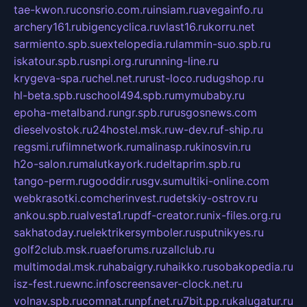
tae-kwon.ru
consrio.com.ru
insiam.ru
avegainfo.ru
archery161.ru
bigencyclica.ru
vlast16.ru
korru.net
sarmiento.spb.su
extelopedia.ru
lammin-suo.spb.ru
iskatour.spb.ru
snpi.org.ru
running-line.ru
krygeva-spa.ru
chel.net.ru
rust-loco.ru
dugshop.ru
hl-beta.spb.ru
school494.spb.ru
mymubaby.ru
epoha-metalband.ru
ngr.spb.ru
rusgosnews.com
dieselvostok.ru
24hostel.msk.ru
w-dev.ru
f-ship.ru
regsmi.ru
filmnetwork.ru
malinasp.ru
kinosvin.ru
h2o-salon.ru
malutkayork.ru
deltaprim.spb.ru
tango-perm.ru
gooddir.ru
sgv.su
multiki-online.com
webkrasotki.com
cherinvest.ru
detskiy-ostrov.ru
ankou.spb.ru
alvesta1.ru
pdf-creator.ru
nix-files.org.ru
sakhatoday.ru
elektrikersymboler.ru
sputnikyes.ru
golf2club.msk.ru
aeforums.ru
zallclub.ru
multimodal.msk.ru
habaigry.ru
haikko.ru
sobakopedia.ru
isz-fest.ru
ewnc.info
screensaver-clock.net.ru
volnav.spb.ru
comnat.ru
npf.net.ru
7bit.pp.ru
kalugatur.ru