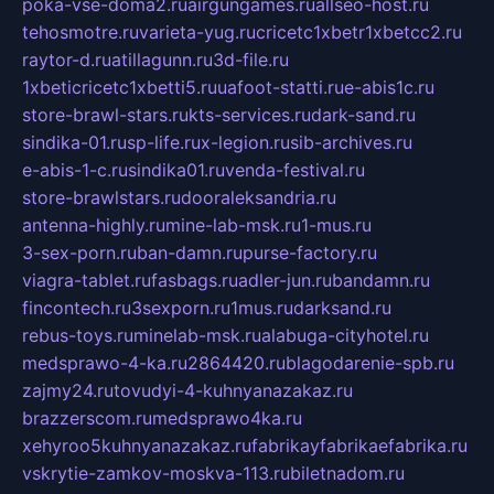
poka-vse-doma2.ru
airgungames.ru
allseo-host.ru
tehosmotre.ru
varieta-yug.ru
cricetc1xbetr1xbetcc2.ru
raytor-d.ru
atillagunn.ru
3d-file.ru
1xbeticricetc1xbetti5.ru
uafoot-statti.ru
e-abis1c.ru
store-brawl-stars.ru
kts-services.ru
dark-sand.ru
sindika-01.ru
sp-life.ru
x-legion.ru
sib-archives.ru
e-abis-1-c.ru
sindika01.ru
venda-festival.ru
store-brawlstars.ru
dooraleksandria.ru
antenna-highly.ru
mine-lab-msk.ru
1-mus.ru
3-sex-porn.ru
ban-damn.ru
purse-factory.ru
viagra-tablet.ru
fasbags.ru
adler-jun.ru
bandamn.ru
fincontech.ru
3sexporn.ru
1mus.ru
darksand.ru
rebus-toys.ru
minelab-msk.ru
alabuga-cityhotel.ru
medsprawo-4-ka.ru
2864420.ru
blagodarenie-spb.ru
zajmy24.ru
tovudyi-4-kuhnyanazakaz.ru
brazzerscom.ru
medsprawo4ka.ru
xehyroo5kuhnyanazakaz.ru
fabrikayfabrikaefabrika.ru
vskrytie-zamkov-moskva-113.ru
biletnadom.ru