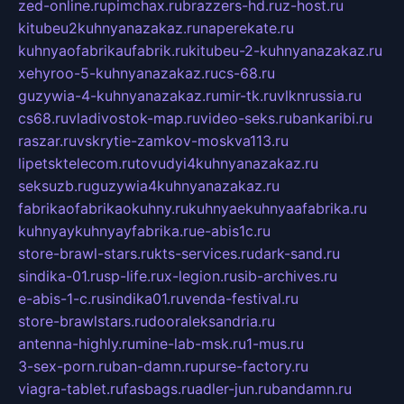
zed-online.ru
pimchax.ru
brazzers-hd.ru
z-host.ru
kitubeu2kuhnyanazakaz.ru
naperekate.ru
kuhnyaofabrikaufabrik.ru
kitubeu-2-kuhnyanazakaz.ru
xehyroo-5-kuhnyanazakaz.ru
cs-68.ru
guzywia-4-kuhnyanazakaz.ru
mir-tk.ru
vlknrussia.ru
cs68.ru
vladivostok-map.ru
video-seks.ru
bankaribi.ru
raszar.ru
vskrytie-zamkov-moskva113.ru
lipetsktelecom.ru
tovudyi4kuhnyanazakaz.ru
seksuzb.ru
guzywia4kuhnyanazakaz.ru
fabrikaofabrikaokuhny.ru
kuhnyaekuhnyaafabrika.ru
kuhnyaykuhnyayfabrika.ru
e-abis1c.ru
store-brawl-stars.ru
kts-services.ru
dark-sand.ru
sindika-01.ru
sp-life.ru
x-legion.ru
sib-archives.ru
e-abis-1-c.ru
sindika01.ru
venda-festival.ru
store-brawlstars.ru
dooraleksandria.ru
antenna-highly.ru
mine-lab-msk.ru
1-mus.ru
3-sex-porn.ru
ban-damn.ru
purse-factory.ru
viagra-tablet.ru
fasbags.ru
adler-jun.ru
bandamn.ru