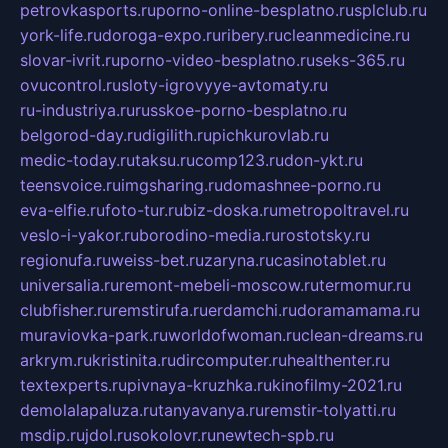
petrovkasports.ru
porno-online-besplatno.ru
splclub.ru
york-life.ru
doroga-expo.ru
ribery.ru
cleanmedicine.ru
slovar-ivrit.ru
porno-video-besplatno.ru
seks-365.ru
ovucontrol.ru
sloty-igrovyye-avtomaty.ru
ru-industriya.ru
russkoe-porno-besplatno.ru
belgorod-day.ru
digilith.ru
pichkurovlab.ru
medic-today.ru
taksu.ru
comp123.ru
don-ykt.ru
teensvoice.ru
imgsharing.ru
domashnee-porno.ru
eva-elfie.ru
foto-tur.ru
biz-doska.ru
metropoltravel.ru
veslo-i-yakor.ru
borodino-media.ru
rostotsky.ru
regionufa.ru
weiss-bet.ru
zaryna.ru
casinotablet.ru
universalia.ru
remont-mebeli-moscow.ru
termomur.ru
clubfisher.ru
remstirufa.ru
erdamchi.ru
doramamama.ru
muraviovka-park.ru
worldofwoman.ru
clean-dreams.ru
arkrym.ru
kristinita.ru
dircomputer.ru
healthenter.ru
textexperts.ru
pivnaya-kruzhka.ru
kinofilmy-2021.ru
demolalapaluza.ru
tanyavanya.ru
remstir-tolyatti.ru
msdip.ru
jdol.ru
sokolovr.ru
newtech-spb.ru