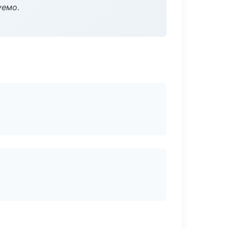
уемо.