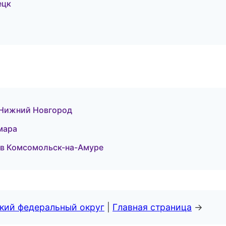
ецк
 Нижний Новгород
мара
 в Комсомольск-на-Амуре
ский федеральный округ
|
Главная страница
→