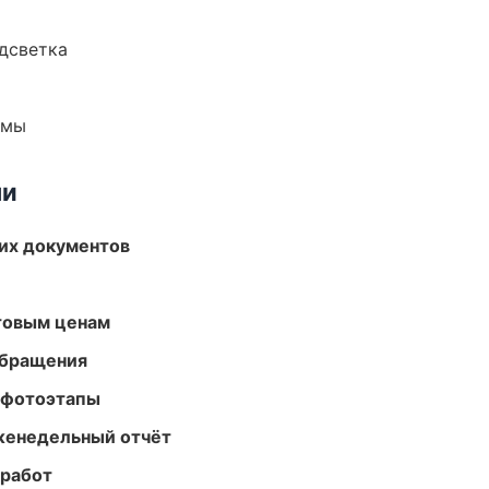
одсветка
емы
ми
их документов
птовым ценам
обращения
 фотоэтапы
женедельный отчёт
 работ