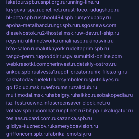
iskatour.spb.ru
snpi.org.ru
running-line.ru
krygeva-spa.ru
chel.net.ru
rust-loco.ru
dugshop.ru
hl-beta.spb.ru
school494.spb.ru
mymubaby.ru
epoha-metalband.ru
ngr.spb.ru
rusgosnews.com
dieselvostok.ru
24hostel.msk.ru
w-dev.ru
f-ship.ru
regsmi.ru
filmnetwork.ru
malinasp.ru
kinosvin.ru
h2o-salon.ru
malutkayork.ru
deltaprim.spb.ru
tango-perm.ru
gooddir.ru
sgv.su
multiki-online.com
webkrasotki.com
cherinvest.ru
detskiy-ostrov.ru
ankou.spb.ru
alvesta1.ru
pdf-creator.ru
nix-files.org.ru
sakhatoday.ru
elektrikersymboler.ru
sputnikyes.ru
golf2club.msk.ru
aeforums.ru
zallclub.ru
multimodal.msk.ru
habaigry.ru
haikko.ru
sobakopedia.ru
isz-fest.ru
ewnc.info
screensaver-clock.net.ru
volnav.spb.ru
comnat.ru
npf.net.ru
7bit.pp.ru
kalugatur.ru
tesiaes.ru
card.com.ru
kazanka.spb.ru
gildiya-kuznecov.ru
kameryboavision.ru
griffoncom.spb.ru
fabrika-emotsiy.ru