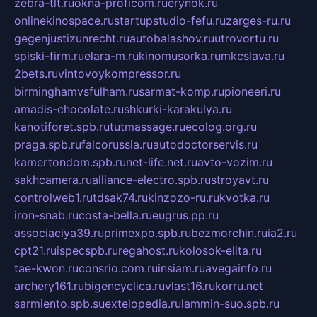
zebra-tlt.ru
okna-proficom.ru
erynok.ru
onlinekinospace.ru
startupstudio-fefu.ru
zarges-ru.ru
gegenjustizunrecht.ru
autobalashov.ru
utrovortu.ru
spiski-firm.ru
elara-m.ru
kinomusorka.ru
mkcslava.ru
2bets.ru
vintovoykompressor.ru
birminghamvsfulham.ru
sarmat-komp.ru
pioneeri.ru
amadis-chocolate.ru
shkurki-karakulya.ru
kanotiforet.spb.ru
tutmassage.ru
ecolog.org.ru
praga.spb.ru
falcorussia.ru
autodoctorservis.ru
kamertondom.spb.ru
net-life.net.ru
avto-vozim.ru
sakhcamera.ru
alliance-electro.spb.ru
stroyavt.ru
controlweb1.ru
tdsak74.ru
kinzozo-ru.ru
kvotka.ru
iron-snab.ru
costa-bella.ru
eugrus.pp.ru
associaciya39.ru
primexpo.spb.ru
bezmorchin.ru
ia2.ru
cpt21.ru
ispecspb.ru
regahost.ru
kolosok-elita.ru
tae-kwon.ru
consrio.com.ru
insiam.ru
avegainfo.ru
archery161.ru
bigencyclica.ru
vlast16.ru
korru.net
sarmiento.spb.su
extelopedia.ru
lammin-suo.spb.ru