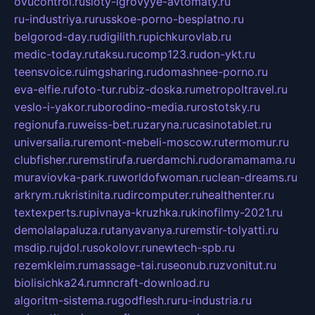
ovucontrol.ru
sloty-igrovyye-avtomaty.ru
ru-industriya.ru
russkoe-porno-besplatno.ru
belgorod-day.ru
digilith.ru
pichkurovlab.ru
medic-today.ru
taksu.ru
comp123.ru
don-ykt.ru
teensvoice.ru
imgsharing.ru
domashnee-porno.ru
eva-elfie.ru
foto-tur.ru
biz-doska.ru
metropoltravel.ru
veslo-i-yakor.ru
borodino-media.ru
rostotsky.ru
regionufa.ru
weiss-bet.ru
zaryna.ru
casinotablet.ru
universalia.ru
remont-mebeli-moscow.ru
termomur.ru
clubfisher.ru
remstirufa.ru
erdamchi.ru
doramamama.ru
muraviovka-park.ru
worldofwoman.ru
clean-dreams.ru
arkrym.ru
kristinita.ru
dircomputer.ru
healthenter.ru
textexperts.ru
pivnaya-kruzhka.ru
kinofilmy-2021.ru
demolalapaluza.ru
tanyavanya.ru
remstir-tolyatti.ru
msdip.ru
jdol.ru
sokolovr.ru
newtech-spb.ru
rezemkleim.ru
massage-tai.ru
seonub.ru
zvonitut.ru
biolisichka24.ru
mncraft-download.ru
algoritm-sistema.ru
godflesh.ru
ru-industria.ru