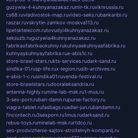
guzywia-4-kuhnyanazakaz.ru
mir-tk.ru
vlknrussia.ru
cs68.ru
vladivostok-map.ru
video-seks.ru
bankaribi.ru
raszar.ru
vskrytie-zamkov-moskva113.ru
lipetsktelecom.ru
tovudyi4kuhnyanazakaz.ru
seksuzb.ru
guzywia4kuhnyanazakaz.ru
fabrikaofabrikaokuhny.ru
kuhnyaekuhnyaafabrika.ru
kuhnyaykuhnyayfabrika.ru
e-abis1c.ru
store-brawl-stars.ru
kts-services.ru
dark-sand.ru
sindika-01.ru
sp-life.ru
x-legion.ru
sib-archives.ru
e-abis-1-c.ru
sindika01.ru
venda-festival.ru
store-brawlstars.ru
dooraleksandria.ru
antenna-highly.ru
mine-lab-msk.ru
1-mus.ru
3-sex-porn.ru
ban-damn.ru
purse-factory.ru
viagra-tablet.ru
fasbags.ru
adler-jun.ru
bandamn.ru
fincontech.ru
3sexporn.ru
1mus.ru
darksand.ru
rebus-toys.ru
minelab-msk.ru
rtdco.ru
seo-prodvizhenie-sajtov-stroitelnyh-kompanij.ru