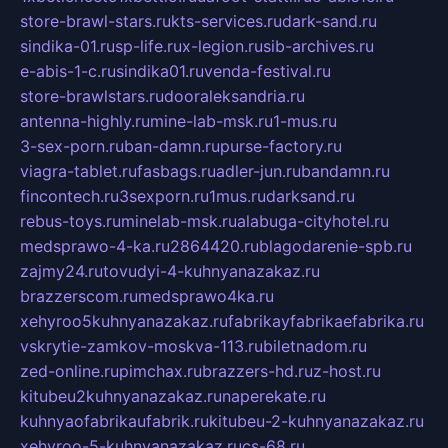
store-brawl-stars.ru
kts-services.ru
dark-sand.ru
sindika-01.ru
sp-life.ru
x-legion.ru
sib-archives.ru
e-abis-1-c.ru
sindika01.ru
venda-festival.ru
store-brawlstars.ru
dooraleksandria.ru
antenna-highly.ru
mine-lab-msk.ru
1-mus.ru
3-sex-porn.ru
ban-damn.ru
purse-factory.ru
viagra-tablet.ru
fasbags.ru
adler-jun.ru
bandamn.ru
fincontech.ru
3sexporn.ru
1mus.ru
darksand.ru
rebus-toys.ru
minelab-msk.ru
alabuga-cityhotel.ru
medsprawo-4-ka.ru
2864420.ru
blagodarenie-spb.ru
zajmy24.ru
tovudyi-4-kuhnyanazakaz.ru
brazzerscom.ru
medsprawo4ka.ru
xehyroo5kuhnyanazakaz.ru
fabrikayfabrikaefabrika.ru
vskrytie-zamkov-moskva-113.ru
biletnadom.ru
zed-online.ru
pimchax.ru
brazzers-hd.ru
z-host.ru
kitubeu2kuhnyanazakaz.ru
naperekate.ru
kuhnyaofabrikaufabrik.ru
kitubeu-2-kuhnyanazakaz.ru
xehyroo-5-kuhnyanazakaz.ru
cs-68.ru