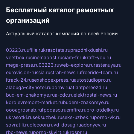
Бесплатный каталог ремонтных
организаций
Актуальный каталог компаний по всей России
03223.ru
ufille.ru
krasotata.ru
prazdnikdushi.ru
veetbox.ru
cinemapost.ru
ciam-fr.ru
kraft-you.ru
mega-press.ru
03223.ru
web-explore.ru
rastenuya.ru
eurovision-russia.ru
strah-news.ru
freeride-team.ru
itrack-24.ru
sexshopexpress.ru
autostudiopro.ru
alabuga-cityhotel.ru
pornv.ru
atlantpereezd.ru
bud-em-znakomye.ru
a-cdc.ru
elektrostal-news.ru
korolevremont-market.ru
budem-znakomye.ru
oooagrosnab.ru
fpodaso.ru
emfire.ru
pro-otdelky.ru
ukrasotki.ru
seksuzbek.ru
seks-uzbek.ru
porno-vk.ru
sovratili.ru
olecoon.ru
vd-dosug.ru
adonyev.ru
rbc-news.ru
porno-skvirt.ru
krospr.ru