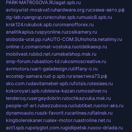
PARK-MATROSOVA.RU
agat.spb.ru
avtoyurist-moskva1.ru
hardware.org.ru
схема-авто.рф
dg-lab.ru
angrup.ru
recruiter.spb.ru
music8.spb.ru
krsk124.ru
kubok.spb.ru
romanofforex.ru
analitikaplus.ru
spyonline.ru
zosikamery.ru
sloboda-ural.pp.ru
AUTO-COM.SU
hohota.net
alimy.ru
online-z.com
aromat-vostoka.ru
otdelkaexp.ru
mobilvest.ru
bbd.net.ru
mebelshop.msk.ru
smp-forum.ru
bastion-td.ru
kosmoscreative.ru
avrmotors.ru
art-galadesign.ru
tiffany-c.ru
ecostep-samara.ru
d-p.spb.ru
галактика73.рф
sko.com.ru
davitamebel-spb.ru
fotsis.ru
tesiaes.ru
kokoroyari.spb.ru
blesna-kazan.ru
mossilver.ru
lenderoq.ru
sergeydobrin.ru
tochkazvuka.msk.ru
people-of-art.ru
bezzubova.ru
clubtibet.ru
orior-aks.ru
dynamoauto.ru
szk-favorit.ru
carlines.ru
flatnsk.ru
kingbolenskaner.ru
alex-motor.ru
astroline.net.ru
act1.spb.ru
polyglot.com.ru
gidlipetsk.ru
ooo-driada.ru