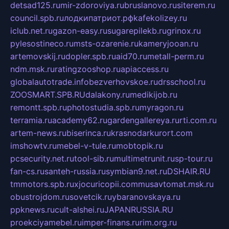
detsad125.ru
mir-zdoroviya.ru
bruslanovo.ru
siterem.ru
council.spb.ru
лодкипатриот.рф
kafekolizey.ru
iclub.net.ru
gazon-easy.ru
sugarepilekb.ru
grinox.ru
pylesostineco.ru
msts-ozarenie.ru
kameryjooan.ru
artemovskij.ru
dopler.spb.ru
aid70.ru
metall-perm.ru
ndm.msk.ru
ratingzooshop.ru
apiaccess.ru
globalautotrade.info
bezverhovskoe.ru
drsschool.ru
ZOOSMART.SPB.RU
dalakony.ru
medikijob.ru
remontt.spb.ru
photostudia.spb.ru
myragon.ru
terramia.ru
academy62.ru
gardengallereya.ru
rti.com.ru
artem-news.ru
biserinca.ru
krasnodarkurort.com
imshowtv.ru
mebel-v-tule.ru
mobtopik.ru
pcsecurity.net.ru
tool-sib.ru
multimetrunit.ru
sp-tour.ru
fan-cs.ru
santeh-russia.ru
symbian9.net.ru
DSHAIR.RU
tmmotors.spb.ru
xjocuricopii.com
musavtomat.msk.ru
obustrojdom.ru
sovetcik.ru
ybaranovskaya.ru
ppknews.ru
cult-alshei.ru
JAPANRUSSIA.RU
proekciyamebel.ru
imper-finans.ru
rim.org.ru