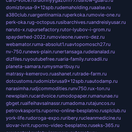
card-voice.ru
rulonnyygazon177.ru
snow-guard.ru
domizbrusa-9x12spb.ru
demaholding.ru
aalse.ru
a380club.ru
argentinamia.ru
perkoka.ru
movie-one.ru
perk-oka.ru
g-octopus.ru
sibarchives.ru
andreislyusar.ru
naruto-x.ru
pursefactory.ru
tor-lyubov-i-grom.ru
spayderhed-2022.ru
movieone.ru
evro-dez.ru
webamator.ru
ma-absolut1.ru
avtopomosch27.ru
nv-750.ru
news-plain.ru
nertansaga.ru
delanalad.ru
dizfiles.ru
youtubefree.ru
aria-family.ru
roadli.ru
planeta-samara.ru
mysmartbuy.ru
matrasy-kemerovo.ru
ashanet.ru
trade-farm.ru
dotcustoms.ru
domizbrusa9x12spb.ru
autodamp.ru
narasimha.ru
djcommodities.ru
nv750.ru
x-ton.ru
newsplain.ru
cardvoice.ru
modopaper.ru
manunae.ru
gbget.ru
alfeihavsalnassr.ru
madoma.ru
tajuncos.ru
petrovkasports.ru
porno-online-besplatno.ru
splclub.ru
york-life.ru
doroga-expo.ru
ribery.ru
cleanmedicine.ru
slovar-ivrit.ru
porno-video-besplatno.ru
seks-365.ru