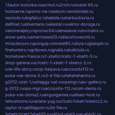
13autor-kolonka.ru
sormol.ru
2rich.ru
hostel-65.ru
hostserve.ru
porno-na-russkom.ru
mishinlab.ru
neznobi.ru
bigfatcc.ru
habble.ru
starbucksvia.ru
delfinet.ru
silvernano.ru
elestal.ru
vektor-doroga.ru
velotrenajery.ru
pronso54.ru
lenasever.ru
lovinskix.ru
show-pets.ru
smartnews03.ru
discofoxworld.ru
miraclecoon.ru
pongup.ru
hostel65.ru
liura.ru
glasspb.ru
firehunters.ru
gribowo.ru
gnalis.ru
bulkitula.ru
hometown-france.ru
1-xbeticricetc-1-xbetti-5.ru
shop-garena.ru
cricetc-1-xbetr-1-xbetcc-2.ru
one-life-story.ru
top-halyava.ru
accounts112.ru
poka-vse-doma-2.ru
3-d-file.ru
hahahaharms.ru
g2012.ru
tst-1.ru
shaggy-cat.ru
opsmgr.ru
ev-gallery.ru
g-2012.ru
ops-mgr.ru
accounts-112.ru
csm-demo.ru
poka-vse-doma2.ru
airgungames.ru
allseo-host.ru
tehosmotre.ru
varieta-yug.ru
cricetc1xbetr1xbetcc2.ru
raytor-d.ru
atillagunn.ru
3d-file.ru
1xbeticricetc1xbetti5.ru
uafoot-statti.ru
e-abis1c.ru