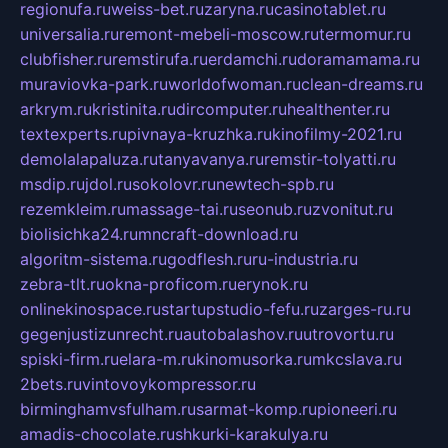
regionufa.ru
weiss-bet.ru
zaryna.ru
casinotablet.ru
universalia.ru
remont-mebeli-moscow.ru
termomur.ru
clubfisher.ru
remstirufa.ru
erdamchi.ru
doramamama.ru
muraviovka-park.ru
worldofwoman.ru
clean-dreams.ru
arkrym.ru
kristinita.ru
dircomputer.ru
healthenter.ru
textexperts.ru
pivnaya-kruzhka.ru
kinofilmy-2021.ru
demolalapaluza.ru
tanyavanya.ru
remstir-tolyatti.ru
msdip.ru
jdol.ru
sokolovr.ru
newtech-spb.ru
rezemkleim.ru
massage-tai.ru
seonub.ru
zvonitut.ru
biolisichka24.ru
mncraft-download.ru
algoritm-sistema.ru
godflesh.ru
ru-industria.ru
zebra-tlt.ru
okna-proficom.ru
erynok.ru
onlinekinospace.ru
startupstudio-fefu.ru
zarges-ru.ru
gegenjustizunrecht.ru
autobalashov.ru
utrovortu.ru
spiski-firm.ru
elara-m.ru
kinomusorka.ru
mkcslava.ru
2bets.ru
vintovoykompressor.ru
birminghamvsfulham.ru
sarmat-komp.ru
pioneeri.ru
amadis-chocolate.ru
shkurki-karakulya.ru