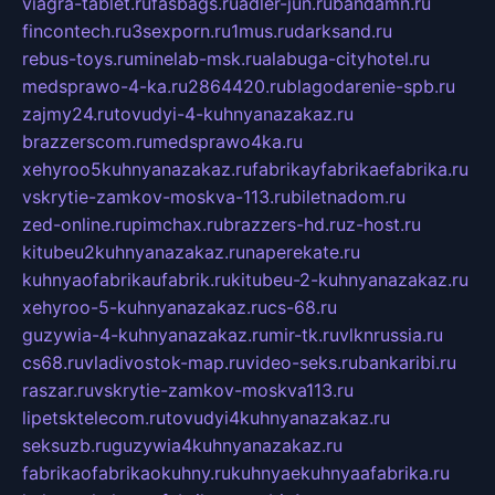
viagra-tablet.ru
fasbags.ru
adler-jun.ru
bandamn.ru
fincontech.ru
3sexporn.ru
1mus.ru
darksand.ru
rebus-toys.ru
minelab-msk.ru
alabuga-cityhotel.ru
medsprawo-4-ka.ru
2864420.ru
blagodarenie-spb.ru
zajmy24.ru
tovudyi-4-kuhnyanazakaz.ru
brazzerscom.ru
medsprawo4ka.ru
xehyroo5kuhnyanazakaz.ru
fabrikayfabrikaefabrika.ru
vskrytie-zamkov-moskva-113.ru
biletnadom.ru
zed-online.ru
pimchax.ru
brazzers-hd.ru
z-host.ru
kitubeu2kuhnyanazakaz.ru
naperekate.ru
kuhnyaofabrikaufabrik.ru
kitubeu-2-kuhnyanazakaz.ru
xehyroo-5-kuhnyanazakaz.ru
cs-68.ru
guzywia-4-kuhnyanazakaz.ru
mir-tk.ru
vlknrussia.ru
cs68.ru
vladivostok-map.ru
video-seks.ru
bankaribi.ru
raszar.ru
vskrytie-zamkov-moskva113.ru
lipetsktelecom.ru
tovudyi4kuhnyanazakaz.ru
seksuzb.ru
guzywia4kuhnyanazakaz.ru
fabrikaofabrikaokuhny.ru
kuhnyaekuhnyaafabrika.ru