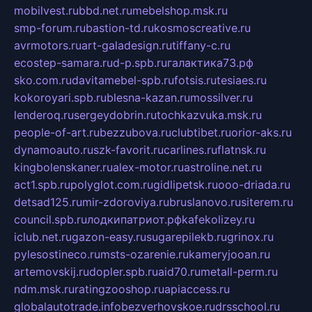
mobilvest.ru
bbd.net.ru
mebelshop.msk.ru
smp-forum.ru
bastion-td.ru
kosmoscreative.ru
avrmotors.ru
art-galadesign.ru
tiffany-c.ru
ecostep-samara.ru
d-p.spb.ru
галактика73.рф
sko.com.ru
davitamebel-spb.ru
fotsis.ru
tesiaes.ru
kokoroyari.spb.ru
blesna-kazan.ru
mossilver.ru
lenderoq.ru
sergeydobrin.ru
tochkazvuka.msk.ru
people-of-art.ru
bezzubova.ru
clubtibet.ru
orior-aks.ru
dynamoauto.ru
szk-favorit.ru
carlines.ru
flatnsk.ru
kingbolenskaner.ru
alex-motor.ru
astroline.net.ru
act1.spb.ru
polyglot.com.ru
gidlipetsk.ru
ooo-driada.ru
detsad125.ru
mir-zdoroviya.ru
bruslanovo.ru
siterem.ru
council.spb.ru
лодкипатриот.рф
kafekolizey.ru
iclub.net.ru
gazon-easy.ru
sugarepilekb.ru
grinox.ru
pylesostineco.ru
msts-ozarenie.ru
kameryjooan.ru
artemovskij.ru
dopler.spb.ru
aid70.ru
metall-perm.ru
ndm.msk.ru
ratingzooshop.ru
apiaccess.ru
globalautotrade.info
bezverhovskoe.ru
drsschool.ru