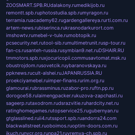
ZOOSMART.SPB.RU
dalakony.ru
medikijob.ru
remontt.spb.ru
photostudia.spb.ru
myragon.ru
terramia.ru
academy62.ru
gardengallereya.ru
rti.com.ru
artem-news.ru
biserinca.ru
krasnodarkurort.com
imshowtv.ru
mebel-v-tule.ru
mobtopik.ru
pcsecurity.net.ru
tool-sib.ru
multimetrunit.ru
sp-tour.ru
fan-cs.ru
santeh-russia.ru
symbian9.net.ru
DSHAIR.RU
tmmotors.spb.ru
xjocuricopii.com
musavtomat.msk.ru
obustrojdom.ru
sovetcik.ru
ybaranovskaya.ru
ppknews.ru
cult-alshei.ru
JAPANRUSSIA.RU
proekciyamebel.ru
imper-finans.ru
rim.org.ru
glamourai.ru
brassminus.ru
zabor-pro.ru
ftn.pp.ru
dorogoe58.ru
laimengpacker.ru
kuzova-zapchasti.ru
sageerp.ru
taxodrom.ru
dsrazvitie.ru
hardcity.net.ru
ratinghomegames.ru
topservice25.ru
gubernyan.ru
gtglasslined.ru
ii4.ru
tssport.spb.ru
andorra24.com
blackwallstreet.ru
oboimos.ru
optim-doors.com.ru
ikuch.ru
nycr.org.ru
npa21.ru
vremya-ch.spb.ru