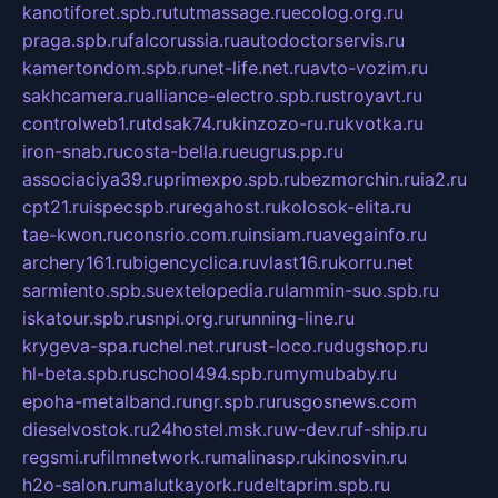
kanotiforet.spb.ru
tutmassage.ru
ecolog.org.ru
praga.spb.ru
falcorussia.ru
autodoctorservis.ru
kamertondom.spb.ru
net-life.net.ru
avto-vozim.ru
sakhcamera.ru
alliance-electro.spb.ru
stroyavt.ru
controlweb1.ru
tdsak74.ru
kinzozo-ru.ru
kvotka.ru
iron-snab.ru
costa-bella.ru
eugrus.pp.ru
associaciya39.ru
primexpo.spb.ru
bezmorchin.ru
ia2.ru
cpt21.ru
ispecspb.ru
regahost.ru
kolosok-elita.ru
tae-kwon.ru
consrio.com.ru
insiam.ru
avegainfo.ru
archery161.ru
bigencyclica.ru
vlast16.ru
korru.net
sarmiento.spb.su
extelopedia.ru
lammin-suo.spb.ru
iskatour.spb.ru
snpi.org.ru
running-line.ru
krygeva-spa.ru
chel.net.ru
rust-loco.ru
dugshop.ru
hl-beta.spb.ru
school494.spb.ru
mymubaby.ru
epoha-metalband.ru
ngr.spb.ru
rusgosnews.com
dieselvostok.ru
24hostel.msk.ru
w-dev.ru
f-ship.ru
regsmi.ru
filmnetwork.ru
malinasp.ru
kinosvin.ru
h2o-salon.ru
malutkayork.ru
deltaprim.spb.ru