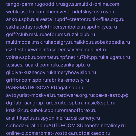
tango-perm.ru
gooddir.ru
sgv.su
multiki-online.com
webkrasotki.com
cherinvest.ru
detskiy-ostrov.ru
ankou.spb.ru
alvesta1.ru
pdf-creator.ru
nix-files.org.ru
sakhatoday.ru
elektrikersymboler.ru
sputnikyes.ru
golf2club.msk.ru
aeforums.ru
zallclub.ru
multimodal.msk.ru
habaigry.ru
haikko.ru
sobakopedia.ru
isz-fest.ru
ewnc.info
screensaver-clock.net.ru
volnav.spb.ru
comnat.ru
npf.net.ru
7bit.pp.ru
kalugatur.ru
tesiaes.ru
card.com.ru
kazanka.spb.ru
gildiya-kuznecov.ru
kameryboavision.ru
griffoncom.spb.ru
fabrika-emotsiy.ru
PARK-MATROSOVA.RU
agat.spb.ru
avtoyurist-moskva1.ru
hardware.org.ru
схема-авто.рф
dg-lab.ru
angrup.ru
recruiter.spb.ru
music8.spb.ru
krsk124.ru
kubok.spb.ru
romanofforex.ru
analitikaplus.ru
spyonline.ru
zosikamery.ru
sloboda-ural.pp.ru
AUTO-COM.SU
hohota.net
alimy.ru
online-z.com
aromat-vostoka.ru
otdelkaexp.ru