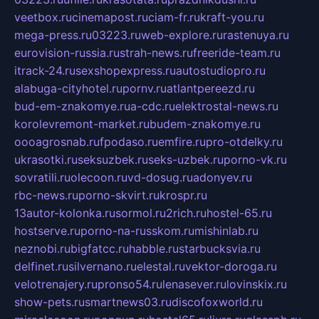
veetbox.ru
cinemapost.ru
ciam-fr.ru
kraft-you.ru
mega-press.ru
03223.ru
web-explore.ru
rastenuya.ru
eurovision-russia.ru
strah-news.ru
freeride-team.ru
itrack-24.ru
sexshopexpress.ru
autostudiopro.ru
alabuga-cityhotel.ru
pornv.ru
atlantpereezd.ru
bud-em-znakomye.ru
a-cdc.ru
elektrostal-news.ru
korolevremont-market.ru
budem-znakomye.ru
oooagrosnab.ru
fpodaso.ru
emfire.ru
pro-otdelky.ru
ukrasotki.ru
seksuzbek.ru
seks-uzbek.ru
porno-vk.ru
sovratili.ru
olecoon.ru
vd-dosug.ru
adonyev.ru
rbc-news.ru
porno-skvirt.ru
krospr.ru
13autor-kolonka.ru
sormol.ru
2rich.ru
hostel-65.ru
hostserve.ru
porno-na-russkom.ru
mishinlab.ru
neznobi.ru
bigfatcc.ru
habble.ru
starbucksvia.ru
delfinet.ru
silvernano.ru
elestal.ru
vektor-doroga.ru
velotrenajery.ru
pronso54.ru
lenasever.ru
lovinskix.ru
show-pets.ru
smartnews03.ru
discofoxworld.ru