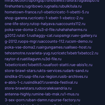
miraclecoon.ru
pongup.ru
hostel65.ru
liura.ru
glasspb.ru
firehunters.ru
gribowo.ru
gnalis.ru
bulkitula.ru
hometown-france.ru
1-xbeticricetc-1-xbetti-5.ru
shop-garena.ru
cricetc-1-xbetr-1-xbetcc-2.ru
one-life-story.ru
top-halyava.ru
accounts112.ru
poka-vse-doma-2.ru
3-d-file.ru
hahahaharms.ru
g2012.ru
tst-1.ru
shaggy-cat.ru
opsmgr.ru
ev-gallery.ru
g-2012.ru
ops-mgr.ru
accounts-112.ru
csm-demo.ru
poka-vse-doma2.ru
airgungames.ru
allseo-host.ru
tehosmotre.ru
varieta-yug.ru
cricetc1xbetr1xbetcc2.ru
raytor-d.ru
atillagunn.ru
3d-file.ru
1xbeticricetc1xbetti5.ru
uafoot-statti.ru
e-abis1c.ru
store-brawl-stars.ru
kts-services.ru
dark-sand.ru
sindika-01.ru
sp-life.ru
x-legion.ru
sib-archives.ru
e-abis-1-c.ru
sindika01.ru
venda-festival.ru
store-brawlstars.ru
dooraleksandria.ru
antenna-highly.ru
mine-lab-msk.ru
1-mus.ru
3-sex-porn.ru
ban-damn.ru
purse-factory.ru