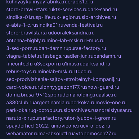
kuhnyaykuhnyayfabrika.ru
e-abis1c.ru
store-brawl-stars.ru
kts-services.ru
dark-sand.ru
sindika-01.ru
sp-life.ru
x-legion.ru
sib-archives.ru
e-abis-1-c.ru
sindika01.ru
venda-festival.ru
store-brawlstars.ru
dooraleksandria.ru
antenna-highly.ru
mine-lab-msk.ru
1-mus.ru
3-sex-porn.ru
ban-damn.ru
purse-factory.ru
viagra-tablet.ru
fasbags.ru
adler-jun.ru
bandamn.ru
fincontech.ru
3sexporn.ru
1mus.ru
darksand.ru
rebus-toys.ru
minelab-msk.ru
rtdco.ru
seo-prodvizhenie-sajtov-stroitelnyh-kompanij.ru
card-voice.ru
rulonnyygazon177.ru
snow-guard.ru
domizbrusa-9x12spb.ru
demaholding.ru
aalse.ru
a380club.ru
argentinamia.ru
perkoka.ru
movie-one.ru
perk-oka.ru
g-octopus.ru
sibarchives.ru
andreislyusar.ru
naruto-x.ru
pursefactory.ru
tor-lyubov-i-grom.ru
spayderhed-2022.ru
movieone.ru
evro-dez.ru
webamator.ru
ma-absolut1.ru
avtopomosch27.ru