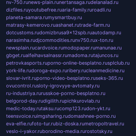
nv-750.ru
news-plain.ru
nertansaga.ru
delanalad.ru
dizfiles.ru
youtubefree.ru
aria-family.ru
roadli.ru
planeta-samara.ru
mysmartbuy.ru
matrasy-kemerovo.ru
ashanet.ru
trade-farm.ru
dotcustoms.ru
domizbrusa9x12spb.ru
autodamp.ru
narasimha.ru
djcommodities.ru
nv750.ru
x-ton.ru
newsplain.ru
cardvoice.ru
modopaper.ru
manunae.ru
gbget.ru
alfeihavsalnassr.ru
madoma.ru
tajuncos.ru
petrovkasports.ru
porno-online-besplatno.ru
splclub.ru
york-life.ru
doroga-expo.ru
ribery.ru
cleanmedicine.ru
slovar-ivrit.ru
porno-video-besplatno.ru
seks-365.ru
ovucontrol.ru
sloty-igrovyye-avtomaty.ru
ru-industriya.ru
russkoe-porno-besplatno.ru
belgorod-day.ru
digilith.ru
pichkurovlab.ru
medic-today.ru
taksu.ru
comp123.ru
don-ykt.ru
teensvoice.ru
imgsharing.ru
domashnee-porno.ru
eva-elfie.ru
foto-tur.ru
biz-doska.ru
metropoltravel.ru
veslo-i-yakor.ru
borodino-media.ru
rostotsky.ru