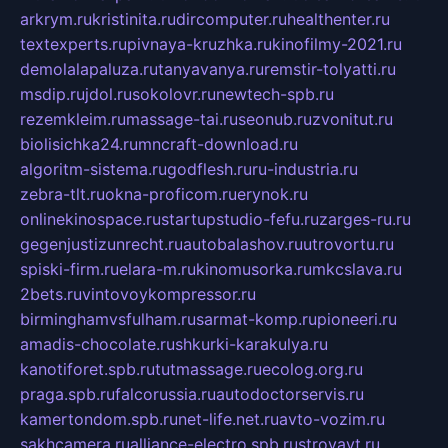
arkrym.ru
kristinita.ru
dircomputer.ru
healthenter.ru
textexperts.ru
pivnaya-kruzhka.ru
kinofilmy-2021.ru
demolalapaluza.ru
tanyavanya.ru
remstir-tolyatti.ru
msdip.ru
jdol.ru
sokolovr.ru
newtech-spb.ru
rezemkleim.ru
massage-tai.ru
seonub.ru
zvonitut.ru
biolisichka24.ru
mncraft-download.ru
algoritm-sistema.ru
godflesh.ru
ru-industria.ru
zebra-tlt.ru
okna-proficom.ru
erynok.ru
onlinekinospace.ru
startupstudio-fefu.ru
zarges-ru.ru
gegenjustizunrecht.ru
autobalashov.ru
utrovortu.ru
spiski-firm.ru
elara-m.ru
kinomusorka.ru
mkcslava.ru
2bets.ru
vintovoykompressor.ru
birminghamvsfulham.ru
sarmat-komp.ru
pioneeri.ru
amadis-chocolate.ru
shkurki-karakulya.ru
kanotiforet.spb.ru
tutmassage.ru
ecolog.org.ru
praga.spb.ru
falcorussia.ru
autodoctorservis.ru
kamertondom.spb.ru
net-life.net.ru
avto-vozim.ru
sakhcamera.ru
alliance-electro.spb.ru
stroyavt.ru