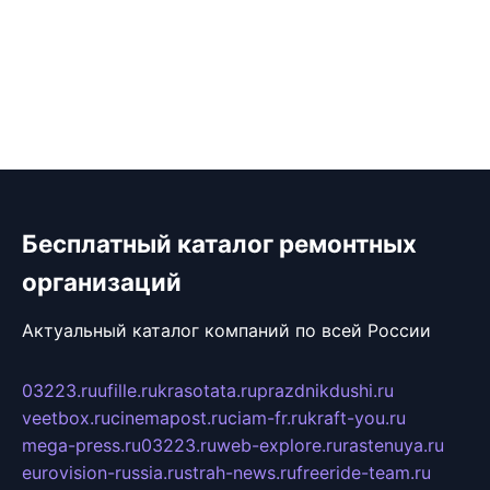
Бесплатный каталог ремонтных
организаций
Актуальный каталог компаний по всей России
03223.ru
ufille.ru
krasotata.ru
prazdnikdushi.ru
veetbox.ru
cinemapost.ru
ciam-fr.ru
kraft-you.ru
mega-press.ru
03223.ru
web-explore.ru
rastenuya.ru
eurovision-russia.ru
strah-news.ru
freeride-team.ru