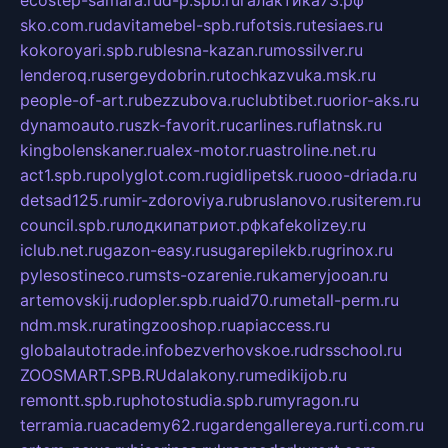
sko.com.ru
davitamebel-spb.ru
fotsis.ru
tesiaes.ru
kokoroyari.spb.ru
blesna-kazan.ru
mossilver.ru
lenderoq.ru
sergeydobrin.ru
tochkazvuka.msk.ru
people-of-art.ru
bezzubova.ru
clubtibet.ru
orior-aks.ru
dynamoauto.ru
szk-favorit.ru
carlines.ru
flatnsk.ru
kingbolenskaner.ru
alex-motor.ru
astroline.net.ru
act1.spb.ru
polyglot.com.ru
gidlipetsk.ru
ooo-driada.ru
detsad125.ru
mir-zdoroviya.ru
bruslanovo.ru
siterem.ru
council.spb.ru
лодкипатриот.рф
kafekolizey.ru
iclub.net.ru
gazon-easy.ru
sugarepilekb.ru
grinox.ru
pylesostineco.ru
msts-ozarenie.ru
kameryjooan.ru
artemovskij.ru
dopler.spb.ru
aid70.ru
metall-perm.ru
ndm.msk.ru
ratingzooshop.ru
apiaccess.ru
globalautotrade.info
bezverhovskoe.ru
drsschool.ru
ZOOSMART.SPB.RU
dalakony.ru
medikijob.ru
remontt.spb.ru
photostudia.spb.ru
myragon.ru
terramia.ru
academy62.ru
gardengallereya.ru
rti.com.ru