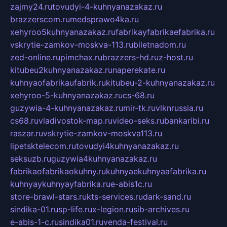
zajmy24.ru
tovudyi-4-kuhnyanazakaz.ru
brazzerscom.ru
medsprawo4ka.ru
xehyroo5kuhnyanazakaz.ru
fabrikayfabrikaefabrika.ru
vskrytie-zamkov-moskva-113.ru
biletnadom.ru
zed-online.ru
pimchax.ru
brazzers-hd.ru
z-host.ru
kitubeu2kuhnyanazakaz.ru
naperekate.ru
kuhnyaofabrikaufabrik.ru
kitubeu-2-kuhnyanazakaz.ru
xehyroo-5-kuhnyanazakaz.ru
cs-68.ru
guzywia-4-kuhnyanazakaz.ru
mir-tk.ru
vlknrussia.ru
cs68.ru
vladivostok-map.ru
video-seks.ru
bankaribi.ru
raszar.ru
vskrytie-zamkov-moskva113.ru
lipetsktelecom.ru
tovudyi4kuhnyanazakaz.ru
seksuzb.ru
guzywia4kuhnyanazakaz.ru
fabrikaofabrikaokuhny.ru
kuhnyaekuhnyaafabrika.ru
kuhnyaykuhnyayfabrika.ru
e-abis1c.ru
store-brawl-stars.ru
kts-services.ru
dark-sand.ru
sindika-01.ru
sp-life.ru
x-legion.ru
sib-archives.ru
e-abis-1-c.ru
sindika01.ru
venda-festival.ru