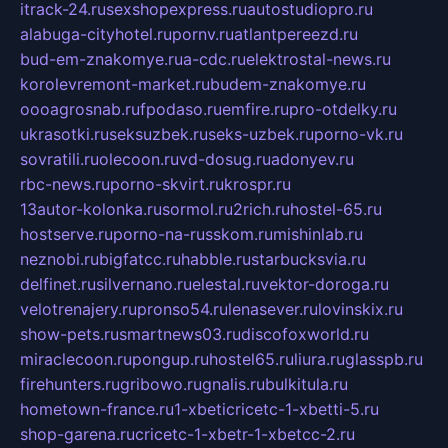
itrack-24.ru
sexshopexpress.ru
autostudiopro.ru
alabuga-cityhotel.ru
pornv.ru
atlantpereezd.ru
bud-em-znakomye.ru
a-cdc.ru
elektrostal-news.ru
korolevremont-market.ru
budem-znakomye.ru
oooagrosnab.ru
fpodaso.ru
emfire.ru
pro-otdelky.ru
ukrasotki.ru
seksuzbek.ru
seks-uzbek.ru
porno-vk.ru
sovratili.ru
olecoon.ru
vd-dosug.ru
adonyev.ru
rbc-news.ru
porno-skvirt.ru
krospr.ru
13autor-kolonka.ru
sormol.ru
2rich.ru
hostel-65.ru
hostserve.ru
porno-na-russkom.ru
mishinlab.ru
neznobi.ru
bigfatcc.ru
habble.ru
starbucksvia.ru
delfinet.ru
silvernano.ru
elestal.ru
vektor-doroga.ru
velotrenajery.ru
pronso54.ru
lenasever.ru
lovinskix.ru
show-pets.ru
smartnews03.ru
discofoxworld.ru
miraclecoon.ru
pongup.ru
hostel65.ru
liura.ru
glasspb.ru
firehunters.ru
gribowo.ru
gnalis.ru
bulkitula.ru
hometown-france.ru
1-xbeticricetc-1-xbetti-5.ru
shop-garena.ru
cricetc-1-xbetr-1-xbetcc-2.ru