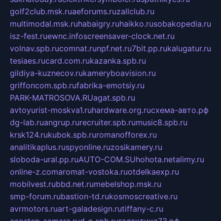
golf2club.msk.ru
aeforums.ru
zallclub.ru
multimodal.msk.ru
habaigry.ru
haikko.ru
sobakopedia.ru
isz-fest.ru
ewnc.info
screensaver-clock.net.ru
volnav.spb.ru
comnat.ru
npf.net.ru
7bit.pp.ru
kalugatur.ru
tesiaes.ru
card.com.ru
kazanka.spb.ru
gildiya-kuznecov.ru
kameryboavision.ru
griffoncom.spb.ru
fabrika-emotsiy.ru
PARK-MATROSOVA.RU
agat.spb.ru
avtoyurist-moskva1.ru
hardware.org.ru
схема-авто.рф
dg-lab.ru
angrup.ru
recruiter.spb.ru
music8.spb.ru
krsk124.ru
kubok.spb.ru
romanofforex.ru
analitikaplus.ru
spyonline.ru
zosikamery.ru
sloboda-ural.pp.ru
AUTO-COM.SU
hohota.net
alimy.ru
online-z.com
aromat-vostoka.ru
otdelkaexp.ru
mobilvest.ru
bbd.net.ru
mebelshop.msk.ru
smp-forum.ru
bastion-td.ru
kosmoscreative.ru
avrmotors.ru
art-galadesign.ru
tiffany-c.ru
ecostep-samara.ru
d-p.spb.ru
галактика73.рф