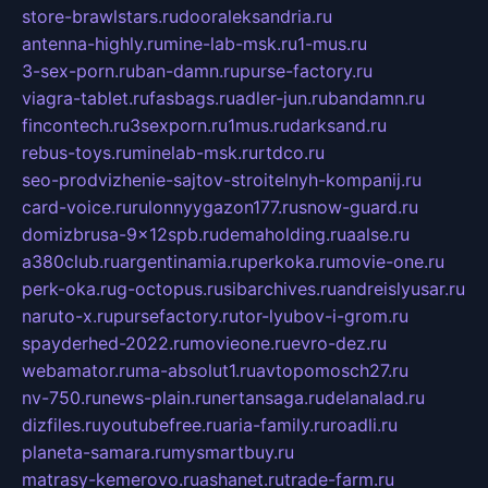
store-brawlstars.ru
dooraleksandria.ru
antenna-highly.ru
mine-lab-msk.ru
1-mus.ru
3-sex-porn.ru
ban-damn.ru
purse-factory.ru
viagra-tablet.ru
fasbags.ru
adler-jun.ru
bandamn.ru
fincontech.ru
3sexporn.ru
1mus.ru
darksand.ru
rebus-toys.ru
minelab-msk.ru
rtdco.ru
seo-prodvizhenie-sajtov-stroitelnyh-kompanij.ru
card-voice.ru
rulonnyygazon177.ru
snow-guard.ru
domizbrusa-9x12spb.ru
demaholding.ru
aalse.ru
a380club.ru
argentinamia.ru
perkoka.ru
movie-one.ru
perk-oka.ru
g-octopus.ru
sibarchives.ru
andreislyusar.ru
naruto-x.ru
pursefactory.ru
tor-lyubov-i-grom.ru
spayderhed-2022.ru
movieone.ru
evro-dez.ru
webamator.ru
ma-absolut1.ru
avtopomosch27.ru
nv-750.ru
news-plain.ru
nertansaga.ru
delanalad.ru
dizfiles.ru
youtubefree.ru
aria-family.ru
roadli.ru
planeta-samara.ru
mysmartbuy.ru
matrasy-kemerovo.ru
ashanet.ru
trade-farm.ru