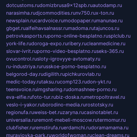
dotcustoms.ru
domizbrusa9x12spb.ru
autodamp.ru
narasimha.ru
djcommodities.ru
nv750.ru
x-ton.ru
newsplain.ru
cardvoice.ru
modopaper.ru
manunae.ru
gbget.ru
alfeihavsalnassr.ru
madoma.ru
tajuncos.ru
petrovkasports.ru
porno-online-besplatno.ru
splclub.ru
york-life.ru
doroga-expo.ru
ribery.ru
cleanmedicine.ru
slovar-ivrit.ru
porno-video-besplatno.ru
seks-365.ru
ovucontrol.ru
sloty-igrovyye-avtomaty.ru
ru-industriya.ru
russkoe-porno-besplatno.ru
belgorod-day.ru
digilith.ru
pichkurovlab.ru
medic-today.ru
taksu.ru
comp123.ru
don-ykt.ru
teensvoice.ru
imgsharing.ru
domashnee-porno.ru
eva-elfie.ru
foto-tur.ru
biz-doska.ru
metropoltravel.ru
veslo-i-yakor.ru
borodino-media.ru
rostotsky.ru
regionufa.ru
weiss-bet.ru
zaryna.ru
casinotablet.ru
universalia.ru
remont-mebeli-moscow.ru
termomur.ru
clubfisher.ru
remstirufa.ru
erdamchi.ru
doramamama.ru
muraviovka-park.ru
worldofwoman.ru
clean-dreams.ru