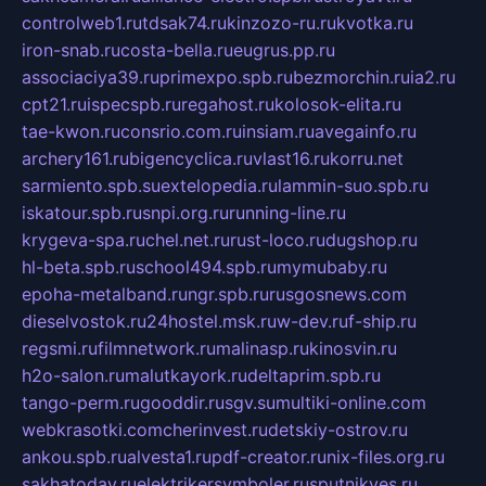
controlweb1.ru
tdsak74.ru
kinzozo-ru.ru
kvotka.ru
iron-snab.ru
costa-bella.ru
eugrus.pp.ru
associaciya39.ru
primexpo.spb.ru
bezmorchin.ru
ia2.ru
cpt21.ru
ispecspb.ru
regahost.ru
kolosok-elita.ru
tae-kwon.ru
consrio.com.ru
insiam.ru
avegainfo.ru
archery161.ru
bigencyclica.ru
vlast16.ru
korru.net
sarmiento.spb.su
extelopedia.ru
lammin-suo.spb.ru
iskatour.spb.ru
snpi.org.ru
running-line.ru
krygeva-spa.ru
chel.net.ru
rust-loco.ru
dugshop.ru
hl-beta.spb.ru
school494.spb.ru
mymubaby.ru
epoha-metalband.ru
ngr.spb.ru
rusgosnews.com
dieselvostok.ru
24hostel.msk.ru
w-dev.ru
f-ship.ru
regsmi.ru
filmnetwork.ru
malinasp.ru
kinosvin.ru
h2o-salon.ru
malutkayork.ru
deltaprim.spb.ru
tango-perm.ru
gooddir.ru
sgv.su
multiki-online.com
webkrasotki.com
cherinvest.ru
detskiy-ostrov.ru
ankou.spb.ru
alvesta1.ru
pdf-creator.ru
nix-files.org.ru
sakhatoday.ru
elektrikersymboler.ru
sputnikyes.ru