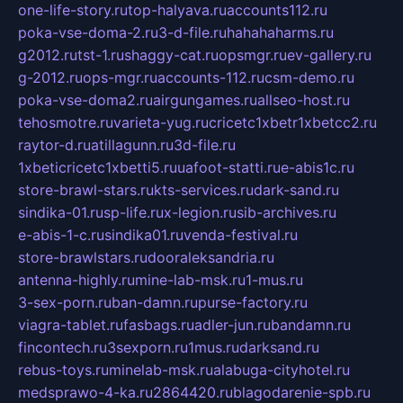
one-life-story.ru
top-halyava.ru
accounts112.ru
poka-vse-doma-2.ru
3-d-file.ru
hahahaharms.ru
g2012.ru
tst-1.ru
shaggy-cat.ru
opsmgr.ru
ev-gallery.ru
g-2012.ru
ops-mgr.ru
accounts-112.ru
csm-demo.ru
poka-vse-doma2.ru
airgungames.ru
allseo-host.ru
tehosmotre.ru
varieta-yug.ru
cricetc1xbetr1xbetcc2.ru
raytor-d.ru
atillagunn.ru
3d-file.ru
1xbeticricetc1xbetti5.ru
uafoot-statti.ru
e-abis1c.ru
store-brawl-stars.ru
kts-services.ru
dark-sand.ru
sindika-01.ru
sp-life.ru
x-legion.ru
sib-archives.ru
e-abis-1-c.ru
sindika01.ru
venda-festival.ru
store-brawlstars.ru
dooraleksandria.ru
antenna-highly.ru
mine-lab-msk.ru
1-mus.ru
3-sex-porn.ru
ban-damn.ru
purse-factory.ru
viagra-tablet.ru
fasbags.ru
adler-jun.ru
bandamn.ru
fincontech.ru
3sexporn.ru
1mus.ru
darksand.ru
rebus-toys.ru
minelab-msk.ru
alabuga-cityhotel.ru
medsprawo-4-ka.ru
2864420.ru
blagodarenie-spb.ru