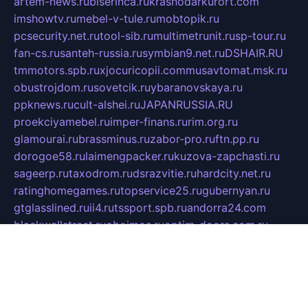
artem-news.ru
biserinca.ru
krasnodarkurort.com
imshowtv.ru
mebel-v-tule.ru
mobtopik.ru
pcsecurity.net.ru
tool-sib.ru
multimetrunit.ru
sp-tour.ru
fan-cs.ru
santeh-russia.ru
symbian9.net.ru
DSHAIR.RU
tmmotors.spb.ru
xjocuricopii.com
musavtomat.msk.ru
obustrojdom.ru
sovetcik.ru
ybaranovskaya.ru
ppknews.ru
cult-alshei.ru
JAPANRUSSIA.RU
proekciyamebel.ru
imper-finans.ru
rim.org.ru
glamourai.ru
brassminus.ru
zabor-pro.ru
ftn.pp.ru
dorogoe58.ru
laimengpacker.ru
kuzova-zapchasti.ru
sageerp.ru
taxodrom.ru
dsrazvitie.ru
hardcity.net.ru
ratinghomegames.ru
topservice25.ru
gubernyan.ru
gtglasslined.ru
ii4.ru
tssport.spb.ru
andorra24.com
blackwallstreet.ru
oboimos.ru
optim-doors.com.ru
ikuch.ru
nycr.org.ru
npa21.ru
vremya-ch.spb.ru
desert000.ru
ivtorgi.ru
ifiori.ru
catalog-statei.ru
dcv.org.ru
spetsmaster174.ru
ipkameryhiseeu.ru
dum26.ru
ruspol.spb.ru
fr-opendp.ru
kam-solnyshko.ru