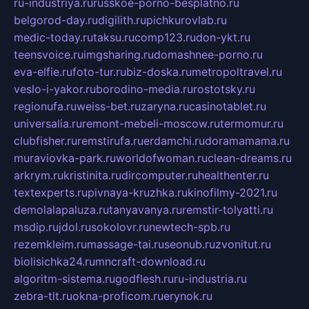
ru-industriya.ru
russkoe-porno-besplatno.ru
belgorod-day.ru
digilith.ru
pichkurovlab.ru
medic-today.ru
taksu.ru
comp123.ru
don-ykt.ru
teensvoice.ru
imgsharing.ru
domashnee-porno.ru
eva-elfie.ru
foto-tur.ru
biz-doska.ru
metropoltravel.ru
veslo-i-yakor.ru
borodino-media.ru
rostotsky.ru
regionufa.ru
weiss-bet.ru
zaryna.ru
casinotablet.ru
universalia.ru
remont-mebeli-moscow.ru
termomur.ru
clubfisher.ru
remstirufa.ru
erdamchi.ru
doramamama.ru
muraviovka-park.ru
worldofwoman.ru
clean-dreams.ru
arkrym.ru
kristinita.ru
dircomputer.ru
healthenter.ru
textexperts.ru
pivnaya-kruzhka.ru
kinofilmy-2021.ru
demolalapaluza.ru
tanyavanya.ru
remstir-tolyatti.ru
msdip.ru
jdol.ru
sokolovr.ru
newtech-spb.ru
rezemkleim.ru
massage-tai.ru
seonub.ru
zvonitut.ru
biolisichka24.ru
mncraft-download.ru
algoritm-sistema.ru
godflesh.ru
ru-industria.ru
zebra-tlt.ru
okna-proficom.ru
erynok.ru