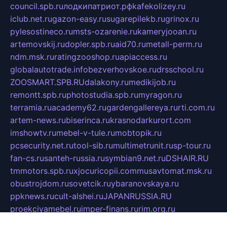
council.spb.ru
лодкипатриот.рф
kafekolizey.ru
iclub.net.ru
gazon-easy.ru
sugarepilekb.ru
grinox.ru
pylesostineco.ru
msts-ozarenie.ru
kameryjooan.ru
artemovskij.ru
dopler.spb.ru
aid70.ru
metall-perm.ru
ndm.msk.ru
ratingzooshop.ru
apiaccess.ru
globalautotrade.info
bezverhovskoe.ru
drsschool.ru
ZOOSMART.SPB.RU
dalakony.ru
medikijob.ru
remontt.spb.ru
photostudia.spb.ru
myragon.ru
terramia.ru
academy62.ru
gardengallereya.ru
rti.com.ru
artem-news.ru
biserinca.ru
krasnodarkurort.com
imshowtv.ru
mebel-v-tule.ru
mobtopik.ru
pcsecurity.net.ru
tool-sib.ru
multimetrunit.ru
sp-tour.ru
fan-cs.ru
santeh-russia.ru
symbian9.net.ru
DSHAIR.RU
tmmotors.spb.ru
xjocuricopii.com
musavtomat.msk.ru
obustrojdom.ru
sovetcik.ru
ybaranovskaya.ru
ppknews.ru
cult-alshei.ru
JAPANRUSSIA.RU
proekciyamebel.ru
imper-finans.ru
rim.org.ru
glamourai.ru
brassminus.ru
zabor-pro.ru
ftn.pp.ru