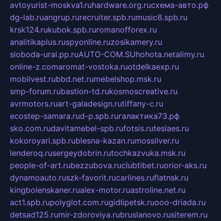
avtoyurist-moskva1.ru
hardware.org.ru
схема-авто.рф
dg-lab.ru
angrup.ru
recruiter.spb.ru
music8.spb.ru
krsk124.ru
kubok.spb.ru
romanofforex.ru
analitikaplus.ru
spyonline.ru
zosikamery.ru
sloboda-ural.pp.ru
AUTO-COM.SU
hohota.net
alimy.ru
online-z.com
aromat-vostoka.ru
otdelkaexp.ru
mobilvest.ru
bbd.net.ru
mebelshop.msk.ru
smp-forum.ru
bastion-td.ru
kosmoscreative.ru
avrmotors.ru
art-galadesign.ru
tiffany-c.ru
ecostep-samara.ru
d-p.spb.ru
галактика73.рф
sko.com.ru
davitamebel-spb.ru
fotsis.ru
tesiaes.ru
kokoroyari.spb.ru
blesna-kazan.ru
mossilver.ru
lenderoq.ru
sergeydobrin.ru
tochkazvuka.msk.ru
people-of-art.ru
bezzubova.ru
clubtibet.ru
orior-aks.ru
dynamoauto.ru
szk-favorit.ru
carlines.ru
flatnsk.ru
kingbolenskaner.ru
alex-motor.ru
astroline.net.ru
act1.spb.ru
polyglot.com.ru
gidlipetsk.ru
ooo-driada.ru
detsad125.ru
mir-zdoroviya.ru
bruslanovo.ru
siterem.ru