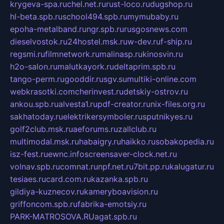
krygeva-spa.ru
chel.net.ru
rust-loco.ru
dugshop.ru
hl-beta.spb.ru
school494.spb.ru
mymubaby.ru
epoha-metalband.ru
ngr.spb.ru
rusgosnews.com
dieselvostok.ru
24hostel.msk.ru
w-dev.ru
f-ship.ru
regsmi.ru
filmnetwork.ru
malinasp.ru
kinosvin.ru
h2o-salon.ru
malutkayork.ru
deltaprim.spb.ru
tango-perm.ru
gooddir.ru
sgv.su
multiki-online.com
webkrasotki.com
cherinvest.ru
detskiy-ostrov.ru
ankou.spb.ru
alvesta1.ru
pdf-creator.ru
nix-files.org.ru
sakhatoday.ru
elektrikersymboler.ru
sputnikyes.ru
golf2club.msk.ru
aeforums.ru
zallclub.ru
multimodal.msk.ru
habaigry.ru
haikko.ru
sobakopedia.ru
isz-fest.ru
ewnc.info
screensaver-clock.net.ru
volnav.spb.ru
comnat.ru
npf.net.ru
7bit.pp.ru
kalugatur.ru
tesiaes.ru
card.com.ru
kazanka.spb.ru
gildiya-kuznecov.ru
kameryboavision.ru
griffoncom.spb.ru
fabrika-emotsiy.ru
PARK-MATROSOVA.RU
agat.spb.ru