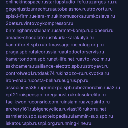
onlinekinospace.ru
startupstudio-fefu.ru
zarges-ru.ru
gegenjustizunrecht.ru
autobalashov.ru
utrovortu.ru
spiski-firm.ru
elara-m.ru
kinomusorka.ru
mkcslava.ru
2bets.ru
vintovoykompressor.ru
birminghamvsfulham.ru
sarmat-komp.ru
pioneeri.ru
amadis-chocolate.ru
shkurki-karakulya.ru
kanotiforet.spb.ru
tutmassage.ru
ecolog.org.ru
praga.spb.ru
falcorussia.ru
autodoctorservis.ru
kamertondom.spb.ru
net-life.net.ru
avto-vozim.ru
sakhcamera.ru
alliance-electro.spb.ru
stroyavt.ru
controlweb1.ru
tdsak74.ru
kinzozo-ru.ru
kvotka.ru
iron-snab.ru
costa-bella.ru
eugrus.pp.ru
associaciya39.ru
primexpo.spb.ru
bezmorchin.ru
ia2.ru
cpt21.ru
ispecspb.ru
regahost.ru
kolosok-elita.ru
tae-kwon.ru
consrio.com.ru
insiam.ru
avegainfo.ru
archery161.ru
bigencyclica.ru
vlast16.ru
korru.net
sarmiento.spb.su
extelopedia.ru
lammin-suo.spb.ru
iskatour.spb.ru
snpi.org.ru
running-line.ru