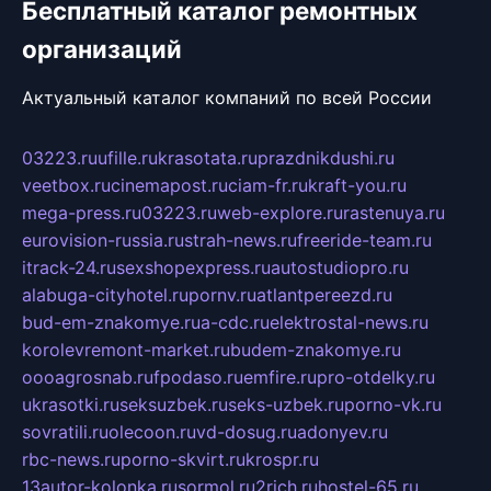
Бесплатный каталог ремонтных
организаций
Актуальный каталог компаний по всей России
03223.ru
ufille.ru
krasotata.ru
prazdnikdushi.ru
veetbox.ru
cinemapost.ru
ciam-fr.ru
kraft-you.ru
mega-press.ru
03223.ru
web-explore.ru
rastenuya.ru
eurovision-russia.ru
strah-news.ru
freeride-team.ru
itrack-24.ru
sexshopexpress.ru
autostudiopro.ru
alabuga-cityhotel.ru
pornv.ru
atlantpereezd.ru
bud-em-znakomye.ru
a-cdc.ru
elektrostal-news.ru
korolevremont-market.ru
budem-znakomye.ru
oooagrosnab.ru
fpodaso.ru
emfire.ru
pro-otdelky.ru
ukrasotki.ru
seksuzbek.ru
seks-uzbek.ru
porno-vk.ru
sovratili.ru
olecoon.ru
vd-dosug.ru
adonyev.ru
rbc-news.ru
porno-skvirt.ru
krospr.ru
13autor-kolonka.ru
sormol.ru
2rich.ru
hostel-65.ru