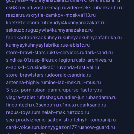
cs68.ru
vladivostok-map.ru
video-seks.ru
bankaribi.ru
raszar.ru
vskrytie-zamkov-moskva113.ru
lipetsktelecom.ru
tovudyi4kuhnyanazakaz.ru
seksuzb.ru
guzywia4kuhnyanazakaz.ru
fabrikaofabrikaokuhny.ru
kuhnyaekuhnyaafabrika.ru
kuhnyaykuhnyayfabrika.ru
e-abis1c.ru
store-brawl-stars.ru
kts-services.ru
dark-sand.ru
sindika-01.ru
sp-life.ru
x-legion.ru
sib-archives.ru
e-abis-1-c.ru
sindika01.ru
venda-festival.ru
store-brawlstars.ru
dooraleksandria.ru
antenna-highly.ru
mine-lab-msk.ru
1-mus.ru
3-sex-porn.ru
ban-damn.ru
purse-factory.ru
viagra-tablet.ru
fasbags.ru
adler-jun.ru
bandamn.ru
fincontech.ru
3sexporn.ru
1mus.ru
darksand.ru
rebus-toys.ru
minelab-msk.ru
rtdco.ru
seo-prodvizhenie-sajtov-stroitelnyh-kompanij.ru
card-voice.ru
rulonnyygazon177.ru
snow-guard.ru