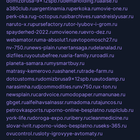
domizbrusa-9x12spb.ru
demaholding.ru
aalse.ru
a380club.ru
argentinamia.ru
perkoka.ru
movie-one.ru
perk-oka.ru
g-octopus.ru
sibarchives.ru
andreislyusar.ru
naruto-x.ru
pursefactory.ru
tor-lyubov-i-grom.ru
spayderhed-2022.ru
movieone.ru
evro-dez.ru
webamator.ru
ma-absolut1.ru
avtopomosch27.ru
nv-750.ru
news-plain.ru
nertansaga.ru
delanalad.ru
dizfiles.ru
youtubefree.ru
aria-family.ru
roadli.ru
planeta-samara.ru
mysmartbuy.ru
matrasy-kemerovo.ru
ashanet.ru
trade-farm.ru
dotcustoms.ru
domizbrusa9x12spb.ru
autodamp.ru
narasimha.ru
djcommodities.ru
nv750.ru
x-ton.ru
newsplain.ru
cardvoice.ru
modopaper.ru
manunae.ru
gbget.ru
alfeihavsalnassr.ru
madoma.ru
tajuncos.ru
petrovkasports.ru
porno-online-besplatno.ru
splclub.ru
york-life.ru
doroga-expo.ru
ribery.ru
cleanmedicine.ru
slovar-ivrit.ru
porno-video-besplatno.ru
seks-365.ru
ovucontrol.ru
sloty-igrovyye-avtomaty.ru