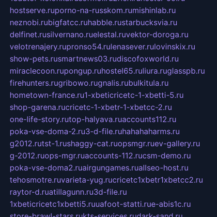
hostserve.ru
porno-na-russkom.ru
mishinlab.ru
neznobi.ru
bigfatcc.ru
habble.ru
starbucksvia.ru
delfinet.ru
silvernano.ru
elestal.ru
vektor-doroga.ru
velotrenajery.ru
pronso54.ru
lenasever.ru
lovinskix.ru
show-pets.ru
smartnews03.ru
discofoxworld.ru
miraclecoon.ru
pongup.ru
hostel65.ru
liura.ru
glasspb.ru
firehunters.ru
gribowo.ru
gnalis.ru
bulkitula.ru
hometown-france.ru
1-xbeticricetc-1-xbetti-5.ru
shop-garena.ru
cricetc-1-xbetr-1-xbetcc-2.ru
one-life-story.ru
top-halyava.ru
accounts112.ru
poka-vse-doma-2.ru
3-d-file.ru
hahahaharms.ru
g2012.ru
tst-1.ru
shaggy-cat.ru
opsmgr.ru
ev-gallery.ru
g-2012.ru
ops-mgr.ru
accounts-112.ru
csm-demo.ru
poka-vse-doma2.ru
airgungames.ru
allseo-host.ru
tehosmotre.ru
varieta-yug.ru
cricetc1xbetr1xbetcc2.ru
raytor-d.ru
atillagunn.ru
3d-file.ru
1xbeticricetc1xbetti5.ru
uafoot-statti.ru
e-abis1c.ru
store-brawl-stars.ru
kts-services.ru
dark-sand.ru