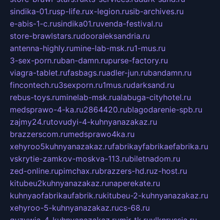
sindika-01.ru
sp-life.ru
x-legion.ru
sib-archives.ru
e-abis-1-c.ru
sindika01.ru
venda-festival.ru
store-brawlstars.ru
dooraleksandria.ru
antenna-highly.ru
mine-lab-msk.ru
1-mus.ru
3-sex-porn.ru
ban-damn.ru
purse-factory.ru
viagra-tablet.ru
fasbags.ru
adler-jun.ru
bandamn.ru
fincontech.ru
3sexporn.ru
1mus.ru
darksand.ru
rebus-toys.ru
minelab-msk.ru
alabuga-cityhotel.ru
medsprawo-4-ka.ru
2864420.ru
blagodarenie-spb.ru
zajmy24.ru
tovudyi-4-kuhnyanazakaz.ru
brazzerscom.ru
medsprawo4ka.ru
xehyroo5kuhnyanazakaz.ru
fabrikayfabrikaefabrika.ru
vskrytie-zamkov-moskva-113.ru
biletnadom.ru
zed-online.ru
pimchax.ru
brazzers-hd.ru
z-host.ru
kitubeu2kuhnyanazakaz.ru
naperekate.ru
kuhnyaofabrikaufabrik.ru
kitubeu-2-kuhnyanazakaz.ru
xehyroo-5-kuhnyanazakaz.ru
cs-68.ru
guzywia-4-kuhnyanazakaz.ru
mir-tk.ru
vlknrussia.ru