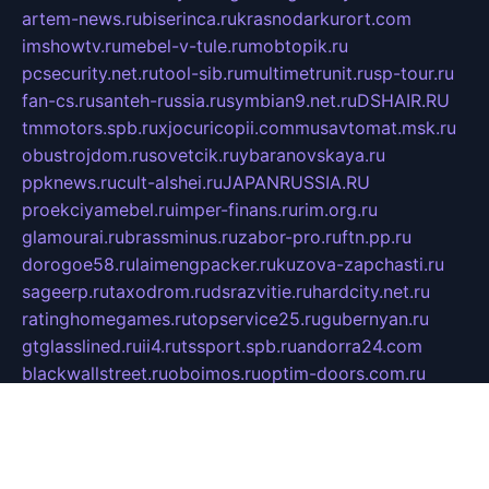
artem-news.ru
biserinca.ru
krasnodarkurort.com
imshowtv.ru
mebel-v-tule.ru
mobtopik.ru
pcsecurity.net.ru
tool-sib.ru
multimetrunit.ru
sp-tour.ru
fan-cs.ru
santeh-russia.ru
symbian9.net.ru
DSHAIR.RU
tmmotors.spb.ru
xjocuricopii.com
musavtomat.msk.ru
obustrojdom.ru
sovetcik.ru
ybaranovskaya.ru
ppknews.ru
cult-alshei.ru
JAPANRUSSIA.RU
proekciyamebel.ru
imper-finans.ru
rim.org.ru
glamourai.ru
brassminus.ru
zabor-pro.ru
ftn.pp.ru
dorogoe58.ru
laimengpacker.ru
kuzova-zapchasti.ru
sageerp.ru
taxodrom.ru
dsrazvitie.ru
hardcity.net.ru
ratinghomegames.ru
topservice25.ru
gubernyan.ru
gtglasslined.ru
ii4.ru
tssport.spb.ru
andorra24.com
blackwallstreet.ru
oboimos.ru
optim-doors.com.ru
ikuch.ru
nycr.org.ru
npa21.ru
vremya-ch.spb.ru
desert000.ru
ivtorgi.ru
ifiori.ru
catalog-statei.ru
dcv.org.ru
spetsmaster174.ru
ipkameryhiseeu.ru
dum26.ru
ruspol.spb.ru
fr-opendp.ru
kam-solnyshko.ru