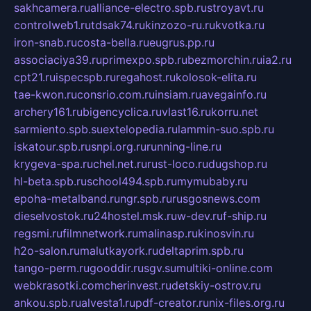
sakhcamera.ru
alliance-electro.spb.ru
stroyavt.ru
controlweb1.ru
tdsak74.ru
kinzozo-ru.ru
kvotka.ru
iron-snab.ru
costa-bella.ru
eugrus.pp.ru
associaciya39.ru
primexpo.spb.ru
bezmorchin.ru
ia2.ru
cpt21.ru
ispecspb.ru
regahost.ru
kolosok-elita.ru
tae-kwon.ru
consrio.com.ru
insiam.ru
avegainfo.ru
archery161.ru
bigencyclica.ru
vlast16.ru
korru.net
sarmiento.spb.su
extelopedia.ru
lammin-suo.spb.ru
iskatour.spb.ru
snpi.org.ru
running-line.ru
krygeva-spa.ru
chel.net.ru
rust-loco.ru
dugshop.ru
hl-beta.spb.ru
school494.spb.ru
mymubaby.ru
epoha-metalband.ru
ngr.spb.ru
rusgosnews.com
dieselvostok.ru
24hostel.msk.ru
w-dev.ru
f-ship.ru
regsmi.ru
filmnetwork.ru
malinasp.ru
kinosvin.ru
h2o-salon.ru
malutkayork.ru
deltaprim.spb.ru
tango-perm.ru
gooddir.ru
sgv.su
multiki-online.com
webkrasotki.com
cherinvest.ru
detskiy-ostrov.ru
ankou.spb.ru
alvesta1.ru
pdf-creator.ru
nix-files.org.ru