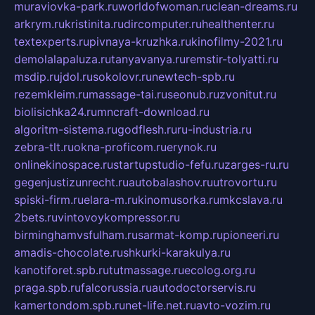
muraviovka-park.ru
worldofwoman.ru
clean-dreams.ru
arkrym.ru
kristinita.ru
dircomputer.ru
healthenter.ru
textexperts.ru
pivnaya-kruzhka.ru
kinofilmy-2021.ru
demolalapaluza.ru
tanyavanya.ru
remstir-tolyatti.ru
msdip.ru
jdol.ru
sokolovr.ru
newtech-spb.ru
rezemkleim.ru
massage-tai.ru
seonub.ru
zvonitut.ru
biolisichka24.ru
mncraft-download.ru
algoritm-sistema.ru
godflesh.ru
ru-industria.ru
zebra-tlt.ru
okna-proficom.ru
erynok.ru
onlinekinospace.ru
startupstudio-fefu.ru
zarges-ru.ru
gegenjustizunrecht.ru
autobalashov.ru
utrovortu.ru
spiski-firm.ru
elara-m.ru
kinomusorka.ru
mkcslava.ru
2bets.ru
vintovoykompressor.ru
birminghamvsfulham.ru
sarmat-komp.ru
pioneeri.ru
amadis-chocolate.ru
shkurki-karakulya.ru
kanotiforet.spb.ru
tutmassage.ru
ecolog.org.ru
praga.spb.ru
falcorussia.ru
autodoctorservis.ru
kamertondom.spb.ru
net-life.net.ru
avto-vozim.ru