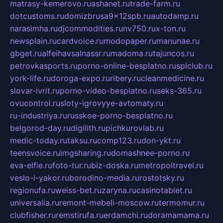
matrasy-kemerovo.ru
ashanet.ru
trade-farm.ru
dotcustoms.ru
domizbrusa9x12spb.ru
autodamp.ru
narasimha.ru
djcommodities.ru
nv750.ru
x-ton.ru
newsplain.ru
cardvoice.ru
modopaper.ru
manunae.ru
gbget.ru
alfeihavsalnassr.ru
madoma.ru
tajuncos.ru
petrovkasports.ru
porno-online-besplatno.ru
splclub.ru
york-life.ru
doroga-expo.ru
ribery.ru
cleanmedicine.ru
slovar-ivrit.ru
porno-video-besplatno.ru
seks-365.ru
ovucontrol.ru
sloty-igrovyye-avtomaty.ru
ru-industriya.ru
russkoe-porno-besplatno.ru
belgorod-day.ru
digilith.ru
pichkurovlab.ru
medic-today.ru
taksu.ru
comp123.ru
don-ykt.ru
teensvoice.ru
imgsharing.ru
domashnee-porno.ru
eva-elfie.ru
foto-tur.ru
biz-doska.ru
metropoltravel.ru
veslo-i-yakor.ru
borodino-media.ru
rostotsky.ru
regionufa.ru
weiss-bet.ru
zaryna.ru
casinotablet.ru
universalia.ru
remont-mebeli-moscow.ru
termomur.ru
clubfisher.ru
remstirufa.ru
erdamchi.ru
doramamama.ru