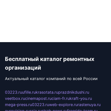
Бесплатный каталог ремонтных
организаций
Актуальный каталог компаний по всей России
03223.ru
ufille.ru
krasotata.ru
prazdnikdushi.ru
veetbox.ru
cinemapost.ru
ciam-fr.ru
kraft-you.ru
mega-press.ru
03223.ru
web-explore.ru
rastenuya.ru
eurovision-russia.ru
strah-news.ru
freeride-team.ru