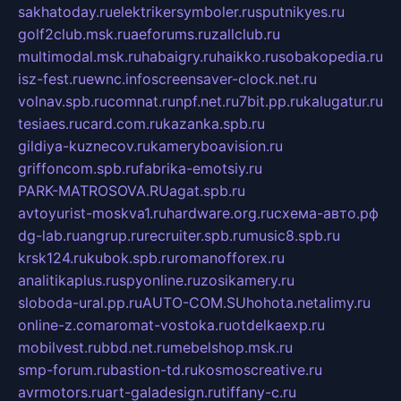
sakhatoday.ru
elektrikersymboler.ru
sputnikyes.ru
golf2club.msk.ru
aeforums.ru
zallclub.ru
multimodal.msk.ru
habaigry.ru
haikko.ru
sobakopedia.ru
isz-fest.ru
ewnc.info
screensaver-clock.net.ru
volnav.spb.ru
comnat.ru
npf.net.ru
7bit.pp.ru
kalugatur.ru
tesiaes.ru
card.com.ru
kazanka.spb.ru
gildiya-kuznecov.ru
kameryboavision.ru
griffoncom.spb.ru
fabrika-emotsiy.ru
PARK-MATROSOVA.RU
agat.spb.ru
avtoyurist-moskva1.ru
hardware.org.ru
схема-авто.рф
dg-lab.ru
angrup.ru
recruiter.spb.ru
music8.spb.ru
krsk124.ru
kubok.spb.ru
romanofforex.ru
analitikaplus.ru
spyonline.ru
zosikamery.ru
sloboda-ural.pp.ru
AUTO-COM.SU
hohota.net
alimy.ru
online-z.com
aromat-vostoka.ru
otdelkaexp.ru
mobilvest.ru
bbd.net.ru
mebelshop.msk.ru
smp-forum.ru
bastion-td.ru
kosmoscreative.ru
avrmotors.ru
art-galadesign.ru
tiffany-c.ru