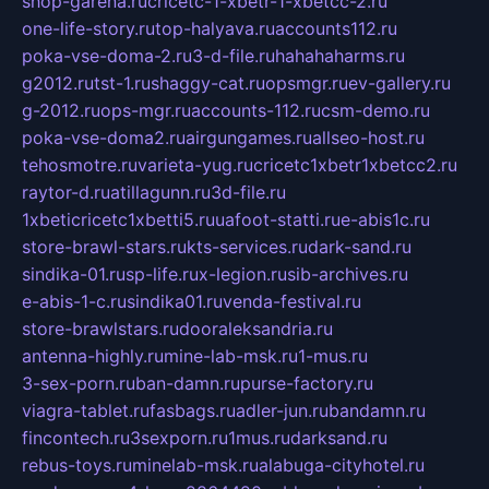
shop-garena.ru
cricetc-1-xbetr-1-xbetcc-2.ru
one-life-story.ru
top-halyava.ru
accounts112.ru
poka-vse-doma-2.ru
3-d-file.ru
hahahaharms.ru
g2012.ru
tst-1.ru
shaggy-cat.ru
opsmgr.ru
ev-gallery.ru
g-2012.ru
ops-mgr.ru
accounts-112.ru
csm-demo.ru
poka-vse-doma2.ru
airgungames.ru
allseo-host.ru
tehosmotre.ru
varieta-yug.ru
cricetc1xbetr1xbetcc2.ru
raytor-d.ru
atillagunn.ru
3d-file.ru
1xbeticricetc1xbetti5.ru
uafoot-statti.ru
e-abis1c.ru
store-brawl-stars.ru
kts-services.ru
dark-sand.ru
sindika-01.ru
sp-life.ru
x-legion.ru
sib-archives.ru
e-abis-1-c.ru
sindika01.ru
venda-festival.ru
store-brawlstars.ru
dooraleksandria.ru
antenna-highly.ru
mine-lab-msk.ru
1-mus.ru
3-sex-porn.ru
ban-damn.ru
purse-factory.ru
viagra-tablet.ru
fasbags.ru
adler-jun.ru
bandamn.ru
fincontech.ru
3sexporn.ru
1mus.ru
darksand.ru
rebus-toys.ru
minelab-msk.ru
alabuga-cityhotel.ru