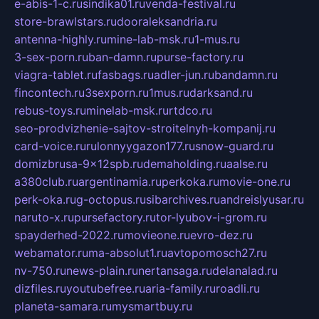
e-abis-1-c.ru
sindika01.ru
venda-festival.ru
store-brawlstars.ru
dooraleksandria.ru
antenna-highly.ru
mine-lab-msk.ru
1-mus.ru
3-sex-porn.ru
ban-damn.ru
purse-factory.ru
viagra-tablet.ru
fasbags.ru
adler-jun.ru
bandamn.ru
fincontech.ru
3sexporn.ru
1mus.ru
darksand.ru
rebus-toys.ru
minelab-msk.ru
rtdco.ru
seo-prodvizhenie-sajtov-stroitelnyh-kompanij.ru
card-voice.ru
rulonnyygazon177.ru
snow-guard.ru
domizbrusa-9x12spb.ru
demaholding.ru
aalse.ru
a380club.ru
argentinamia.ru
perkoka.ru
movie-one.ru
perk-oka.ru
g-octopus.ru
sibarchives.ru
andreislyusar.ru
naruto-x.ru
pursefactory.ru
tor-lyubov-i-grom.ru
spayderhed-2022.ru
movieone.ru
evro-dez.ru
webamator.ru
ma-absolut1.ru
avtopomosch27.ru
nv-750.ru
news-plain.ru
nertansaga.ru
delanalad.ru
dizfiles.ru
youtubefree.ru
aria-family.ru
roadli.ru
planeta-samara.ru
mysmartbuy.ru