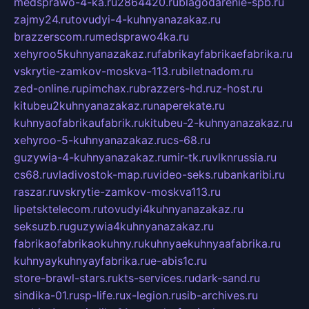
medsprawo-4-ka.ru
2864420.ru
blagodarenie-spb.ru
zajmy24.ru
tovudyi-4-kuhnyanazakaz.ru
brazzerscom.ru
medsprawo4ka.ru
xehyroo5kuhnyanazakaz.ru
fabrikayfabrikaefabrika.ru
vskrytie-zamkov-moskva-113.ru
biletnadom.ru
zed-online.ru
pimchax.ru
brazzers-hd.ru
z-host.ru
kitubeu2kuhnyanazakaz.ru
naperekate.ru
kuhnyaofabrikaufabrik.ru
kitubeu-2-kuhnyanazakaz.ru
xehyroo-5-kuhnyanazakaz.ru
cs-68.ru
guzywia-4-kuhnyanazakaz.ru
mir-tk.ru
vlknrussia.ru
cs68.ru
vladivostok-map.ru
video-seks.ru
bankaribi.ru
raszar.ru
vskrytie-zamkov-moskva113.ru
lipetsktelecom.ru
tovudyi4kuhnyanazakaz.ru
seksuzb.ru
guzywia4kuhnyanazakaz.ru
fabrikaofabrikaokuhny.ru
kuhnyaekuhnyaafabrika.ru
kuhnyaykuhnyayfabrika.ru
e-abis1c.ru
store-brawl-stars.ru
kts-services.ru
dark-sand.ru
sindika-01.ru
sp-life.ru
x-legion.ru
sib-archives.ru