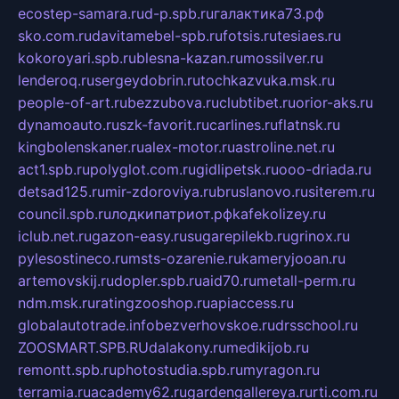
ecostep-samara.ru
d-p.spb.ru
галактика73.рф
sko.com.ru
davitamebel-spb.ru
fotsis.ru
tesiaes.ru
kokoroyari.spb.ru
blesna-kazan.ru
mossilver.ru
lenderoq.ru
sergeydobrin.ru
tochkazvuka.msk.ru
people-of-art.ru
bezzubova.ru
clubtibet.ru
orior-aks.ru
dynamoauto.ru
szk-favorit.ru
carlines.ru
flatnsk.ru
kingbolenskaner.ru
alex-motor.ru
astroline.net.ru
act1.spb.ru
polyglot.com.ru
gidlipetsk.ru
ooo-driada.ru
detsad125.ru
mir-zdoroviya.ru
bruslanovo.ru
siterem.ru
council.spb.ru
лодкипатриот.рф
kafekolizey.ru
iclub.net.ru
gazon-easy.ru
sugarepilekb.ru
grinox.ru
pylesostineco.ru
msts-ozarenie.ru
kameryjooan.ru
artemovskij.ru
dopler.spb.ru
aid70.ru
metall-perm.ru
ndm.msk.ru
ratingzooshop.ru
apiaccess.ru
globalautotrade.info
bezverhovskoe.ru
drsschool.ru
ZOOSMART.SPB.RU
dalakony.ru
medikijob.ru
remontt.spb.ru
photostudia.spb.ru
myragon.ru
terramia.ru
academy62.ru
gardengallereya.ru
rti.com.ru