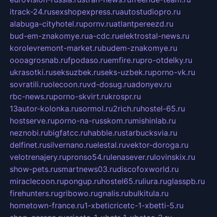
itrack-24.ru
sexshopexpress.ru
autostudiopro.ru
alabuga-cityhotel.ru
pornv.ru
atlantpereezd.ru
bud-em-znakomye.ru
a-cdc.ru
elektrostal-news.ru
korolevremont-market.ru
budem-znakomye.ru
oooagrosnab.ru
fpodaso.ru
emfire.ru
pro-otdelky.ru
ukrasotki.ru
seksuzbek.ru
seks-uzbek.ru
porno-vk.ru
sovratili.ru
olecoon.ru
vd-dosug.ru
adonyev.ru
rbc-news.ru
porno-skvirt.ru
krospr.ru
13autor-kolonka.ru
sormol.ru
2rich.ru
hostel-65.ru
hostserve.ru
porno-na-russkom.ru
mishinlab.ru
neznobi.ru
bigfatcc.ru
habble.ru
starbucksvia.ru
delfinet.ru
silvernano.ru
elestal.ru
vektor-doroga.ru
velotrenajery.ru
pronso54.ru
lenasever.ru
lovinskix.ru
show-pets.ru
smartnews03.ru
discofoxworld.ru
miraclecoon.ru
pongup.ru
hostel65.ru
liura.ru
glasspb.ru
firehunters.ru
gribowo.ru
gnalis.ru
bulkitula.ru
hometown-france.ru
1-xbeticricetc-1-xbetti-5.ru