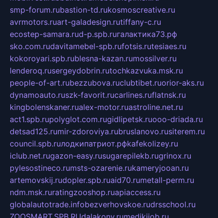
smp-forum.ru
bastion-td.ru
kosmoscreative.ru
avrmotors.ru
art-galadesign.ru
tiffany-c.ru
ecostep-samara.ru
d-p.spb.ru
галактика73.рф
sko.com.ru
davitamebel-spb.ru
fotsis.ru
tesiaes.ru
kokoroyari.spb.ru
blesna-kazan.ru
mossilver.ru
lenderoq.ru
sergeydobrin.ru
tochkazvuka.msk.ru
people-of-art.ru
bezzubova.ru
clubtibet.ru
orior-aks.ru
dynamoauto.ru
szk-favorit.ru
carlines.ru
flatnsk.ru
kingbolenskaner.ru
alex-motor.ru
astroline.net.ru
act1.spb.ru
polyglot.com.ru
gidlipetsk.ru
ooo-driada.ru
detsad125.ru
mir-zdoroviya.ru
bruslanovo.ru
siterem.ru
council.spb.ru
лодкипатриот.рф
kafekolizey.ru
iclub.net.ru
gazon-easy.ru
sugarepilekb.ru
grinox.ru
pylesostineco.ru
msts-ozarenie.ru
kameryjooan.ru
artemovskij.ru
dopler.spb.ru
aid70.ru
metall-perm.ru
ndm.msk.ru
ratingzooshop.ru
apiaccess.ru
globalautotrade.info
bezverhovskoe.ru
drsschool.ru
ZOOSMART.SPB.RU
dalakony.ru
medikijob.ru