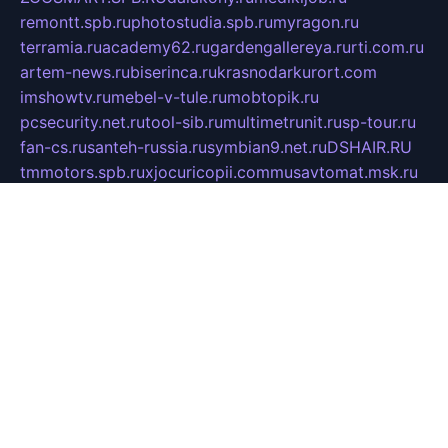
remontt.spb.ru
photostudia.spb.ru
myragon.ru
terramia.ru
academy62.ru
gardengallereya.ru
rti.com.ru
artem-news.ru
biserinca.ru
krasnodarkurort.com
imshowtv.ru
mebel-v-tule.ru
mobtopik.ru
pcsecurity.net.ru
tool-sib.ru
multimetrunit.ru
sp-tour.ru
fan-cs.ru
santeh-russia.ru
symbian9.net.ru
DSHAIR.RU
tmmotors.spb.ru
xjocuricopii.com
musavtomat.msk.ru
obustrojdom.ru
sovetcik.ru
ybaranovskaya.ru
ppknews.ru
cult-alshei.ru
JAPANRUSSIA.RU
proekciyamebel.ru
imper-finans.ru
rim.org.ru
glamourai.ru
brassminus.ru
zabor-pro.ru
ftn.pp.ru
dorogoe58.ru
laimengpacker.ru
kuzova-zapchasti.ru
sageerp.ru
taxodrom.ru
dsrazvitie.ru
hardcity.net.ru
ratinghomegames.ru
topservice25.ru
gubernyan.ru
gtglasslined.ru
ii4.ru
tssport.spb.ru
andorra24.com
blackwallstreet.ru
oboimos.ru
optim-doors.com.ru
ikuch.ru
nycr.org.ru
npa21.ru
vremya-ch.spb.ru
desert000.ru
ivtorgi.ru
ifiori.ru
catalog-statei.ru