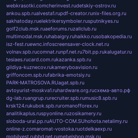
webkrasotki.com
cherinvest.ru
detskiy-ostrov.ru
ankou.spb.ru
alvesta1.ru
pdf-creator.ru
nix-files.org.ru
sakhatoday.ru
elektrikersymboler.ru
sputnikyes.ru
golf2club.msk.ru
aeforums.ru
zallclub.ru
multimodal.msk.ru
habaigry.ru
haikko.ru
sobakopedia.ru
isz-fest.ru
ewnc.info
screensaver-clock.net.ru
volnav.spb.ru
comnat.ru
npf.net.ru
7bit.pp.ru
kalugatur.ru
tesiaes.ru
card.com.ru
kazanka.spb.ru
gildiya-kuznecov.ru
kameryboavision.ru
griffoncom.spb.ru
fabrika-emotsiy.ru
PARK-MATROSOVA.RU
agat.spb.ru
avtoyurist-moskva1.ru
hardware.org.ru
схема-авто.рф
dg-lab.ru
angrup.ru
recruiter.spb.ru
music8.spb.ru
krsk124.ru
kubok.spb.ru
romanofforex.ru
analitikaplus.ru
spyonline.ru
zosikamery.ru
sloboda-ural.pp.ru
AUTO-COM.SU
hohota.net
alimy.ru
online-z.com
aromat-vostoka.ru
otdelkaexp.ru
mobilvest.ru
bbd.net.ru
mebelshop.msk.ru