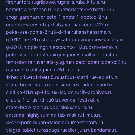
firehunters.ru
gribowo.ru
gnalis.ru
bulkitula.ru
hometown-france.ru
1-xbeticricetc-1-xbetti-5.ru
shop-garena.ru
cricetc-1-xbetr-1-xbetcc-2.ru
one-life-story.ru
top-halyava.ru
accounts112.ru
poka-vse-doma-2.ru
3-d-file.ru
hahahaharms.ru
g2012.ru
tst-1.ru
shaggy-cat.ru
opsmgr.ru
ev-gallery.ru
g-2012.ru
ops-mgr.ru
accounts-112.ru
csm-demo.ru
poka-vse-doma2.ru
airgungames.ru
allseo-host.ru
tehosmotre.ru
varieta-yug.ru
cricetc1xbetr1xbetcc2.ru
raytor-d.ru
atillagunn.ru
3d-file.ru
1xbeticricetc1xbetti5.ru
uafoot-statti.ru
e-abis1c.ru
store-brawl-stars.ru
kts-services.ru
dark-sand.ru
sindika-01.ru
sp-life.ru
x-legion.ru
sib-archives.ru
e-abis-1-c.ru
sindika01.ru
venda-festival.ru
store-brawlstars.ru
dooraleksandria.ru
antenna-highly.ru
mine-lab-msk.ru
1-mus.ru
3-sex-porn.ru
ban-damn.ru
purse-factory.ru
viagra-tablet.ru
fasbags.ru
adler-jun.ru
bandamn.ru