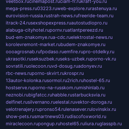
veetbox.ru
cinemapost.ru
ciam-fr.ru
kraft-you.ru
mega-press.ru
03223.ru
web-explore.ru
rastenuya.ru
eurovision-russia.ru
strah-news.ru
freeride-team.ru
itrack-24.ru
sexshopexpress.ru
autostudiopro.ru
alabuga-cityhotel.ru
pornv.ru
atlantpereezd.ru
bud-em-znakomye.ru
a-cdc.ru
elektrostal-news.ru
korolevremont-market.ru
budem-znakomye.ru
oooagrosnab.ru
fpodaso.ru
emfire.ru
pro-otdelky.ru
ukrasotki.ru
seksuzbek.ru
seks-uzbek.ru
porno-vk.ru
sovratili.ru
olecoon.ru
vd-dosug.ru
adonyev.ru
rbc-news.ru
porno-skvirt.ru
krospr.ru
13autor-kolonka.ru
sormol.ru
2rich.ru
hostel-65.ru
hostserve.ru
porno-na-russkom.ru
mishinlab.ru
neznobi.ru
bigfatcc.ru
habble.ru
starbucksvia.ru
delfinet.ru
silvernano.ru
elestal.ru
vektor-doroga.ru
velotrenajery.ru
pronso54.ru
lenasever.ru
lovinskix.ru
show-pets.ru
smartnews03.ru
discofoxworld.ru
miraclecoon.ru
pongup.ru
hostel65.ru
liura.ru
glasspb.ru