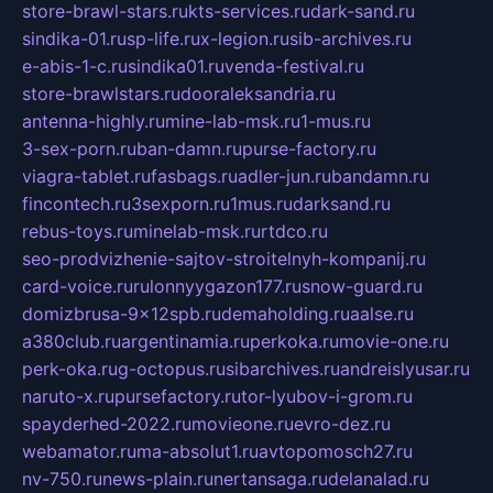
store-brawl-stars.ru
kts-services.ru
dark-sand.ru
sindika-01.ru
sp-life.ru
x-legion.ru
sib-archives.ru
e-abis-1-c.ru
sindika01.ru
venda-festival.ru
store-brawlstars.ru
dooraleksandria.ru
antenna-highly.ru
mine-lab-msk.ru
1-mus.ru
3-sex-porn.ru
ban-damn.ru
purse-factory.ru
viagra-tablet.ru
fasbags.ru
adler-jun.ru
bandamn.ru
fincontech.ru
3sexporn.ru
1mus.ru
darksand.ru
rebus-toys.ru
minelab-msk.ru
rtdco.ru
seo-prodvizhenie-sajtov-stroitelnyh-kompanij.ru
card-voice.ru
rulonnyygazon177.ru
snow-guard.ru
domizbrusa-9x12spb.ru
demaholding.ru
aalse.ru
a380club.ru
argentinamia.ru
perkoka.ru
movie-one.ru
perk-oka.ru
g-octopus.ru
sibarchives.ru
andreislyusar.ru
naruto-x.ru
pursefactory.ru
tor-lyubov-i-grom.ru
spayderhed-2022.ru
movieone.ru
evro-dez.ru
webamator.ru
ma-absolut1.ru
avtopomosch27.ru
nv-750.ru
news-plain.ru
nertansaga.ru
delanalad.ru