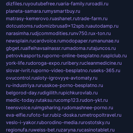
dizfiles.ru
youtubefree.ru
aria-family.ru
roadli.ru
planeta-samara.ru
mysmartbuy.ru
matrasy-kemerovo.ru
ashanet.ru
trade-farm.ru
dotcustoms.ru
domizbrusa9x12spb.ru
autodamp.ru
narasimha.ru
djcommodities.ru
nv750.ru
x-ton.ru
newsplain.ru
cardvoice.ru
modopaper.ru
manunae.ru
gbget.ru
alfeihavsalnassr.ru
madoma.ru
tajuncos.ru
petrovkasports.ru
porno-online-besplatno.ru
splclub.ru
york-life.ru
doroga-expo.ru
ribery.ru
cleanmedicine.ru
slovar-ivrit.ru
porno-video-besplatno.ru
seks-365.ru
ovucontrol.ru
sloty-igrovyye-avtomaty.ru
ru-industriya.ru
russkoe-porno-besplatno.ru
belgorod-day.ru
digilith.ru
pichkurovlab.ru
medic-today.ru
taksu.ru
comp123.ru
don-ykt.ru
teensvoice.ru
imgsharing.ru
domashnee-porno.ru
eva-elfie.ru
foto-tur.ru
biz-doska.ru
metropoltravel.ru
veslo-i-yakor.ru
borodino-media.ru
rostotsky.ru
regionufa.ru
weiss-bet.ru
zaryna.ru
casinotablet.ru