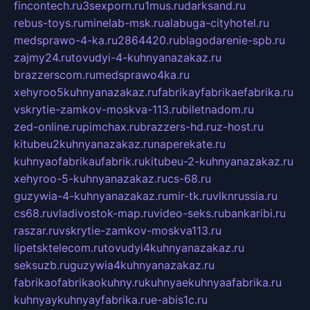
fincontech.ru
3sexporn.ru
1mus.ru
darksand.ru
rebus-toys.ru
minelab-msk.ru
alabuga-cityhotel.ru
medsprawo-4-ka.ru
2864420.ru
blagodarenie-spb.ru
zajmy24.ru
tovudyi-4-kuhnyanazakaz.ru
brazzerscom.ru
medsprawo4ka.ru
xehyroo5kuhnyanazakaz.ru
fabrikayfabrikaefabrika.ru
vskrytie-zamkov-moskva-113.ru
biletnadom.ru
zed-online.ru
pimchax.ru
brazzers-hd.ru
z-host.ru
kitubeu2kuhnyanazakaz.ru
naperekate.ru
kuhnyaofabrikaufabrik.ru
kitubeu-2-kuhnyanazakaz.ru
xehyroo-5-kuhnyanazakaz.ru
cs-68.ru
guzywia-4-kuhnyanazakaz.ru
mir-tk.ru
vlknrussia.ru
cs68.ru
vladivostok-map.ru
video-seks.ru
bankaribi.ru
raszar.ru
vskrytie-zamkov-moskva113.ru
lipetsktelecom.ru
tovudyi4kuhnyanazakaz.ru
seksuzb.ru
guzywia4kuhnyanazakaz.ru
fabrikaofabrikaokuhny.ru
kuhnyaekuhnyaafabrika.ru
kuhnyaykuhnyayfabrika.ru
e-abis1c.ru