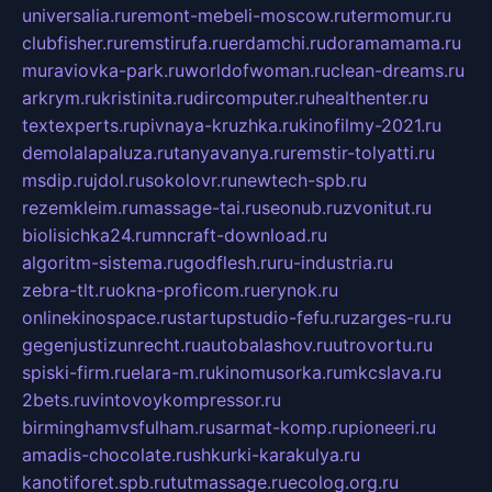
universalia.ru
remont-mebeli-moscow.ru
termomur.ru
clubfisher.ru
remstirufa.ru
erdamchi.ru
doramamama.ru
muraviovka-park.ru
worldofwoman.ru
clean-dreams.ru
arkrym.ru
kristinita.ru
dircomputer.ru
healthenter.ru
textexperts.ru
pivnaya-kruzhka.ru
kinofilmy-2021.ru
demolalapaluza.ru
tanyavanya.ru
remstir-tolyatti.ru
msdip.ru
jdol.ru
sokolovr.ru
newtech-spb.ru
rezemkleim.ru
massage-tai.ru
seonub.ru
zvonitut.ru
biolisichka24.ru
mncraft-download.ru
algoritm-sistema.ru
godflesh.ru
ru-industria.ru
zebra-tlt.ru
okna-proficom.ru
erynok.ru
onlinekinospace.ru
startupstudio-fefu.ru
zarges-ru.ru
gegenjustizunrecht.ru
autobalashov.ru
utrovortu.ru
spiski-firm.ru
elara-m.ru
kinomusorka.ru
mkcslava.ru
2bets.ru
vintovoykompressor.ru
birminghamvsfulham.ru
sarmat-komp.ru
pioneeri.ru
amadis-chocolate.ru
shkurki-karakulya.ru
kanotiforet.spb.ru
tutmassage.ru
ecolog.org.ru