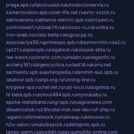
praga.spb.ru
falcorussia.ru
autodoctorservis.ru
kamertondom.spb.ru
net-life.net.ru
avto-vozim.ru
sakhcamera.ru
alliance-electro.spb.ru
stroyavt.ru
controlweb1.ru
tdsak74.ru
kinzozo-ru.ru
kvotka.ru
iron-snab.ru
costa-bella.ru
eugrus.pp.ru
associaciya39.ru
primexpo.spb.ru
bezmorchin.ru
ia2.ru
cpt21.ru
ispecspb.ru
regahost.ru
kolosok-elita.ru
tae-kwon.ru
consrio.com.ru
insiam.ru
avegainfo.ru
archery161.ru
bigencyclica.ru
vlast16.ru
korru.net
sarmiento.spb.su
extelopedia.ru
lammin-suo.spb.ru
iskatour.spb.ru
snpi.org.ru
running-line.ru
krygeva-spa.ru
chel.net.ru
rust-loco.ru
dugshop.ru
hl-beta.spb.ru
school494.spb.ru
mymubaby.ru
epoha-metalband.ru
ngr.spb.ru
rusgosnews.com
dieselvostok.ru
24hostel.msk.ru
w-dev.ru
f-ship.ru
regsmi.ru
filmnetwork.ru
malinasp.ru
kinosvin.ru
h2o-salon.ru
malutkayork.ru
deltaprim.spb.ru
tango-perm.ru
gooddir.ru
sgv.su
multiki-online.com