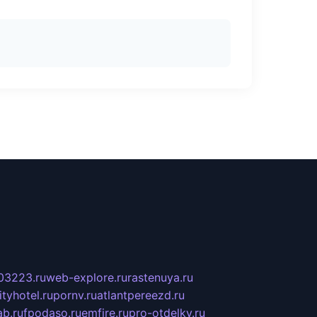
03223.ru
web-explore.ru
rastenuya.ru
tyhotel.ru
pornv.ru
atlantpereezd.ru
b.ru
fpodaso.ru
emfire.ru
pro-otdelky.ru