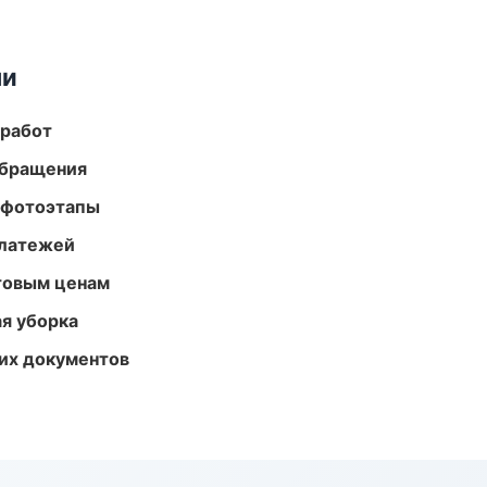
ми
 работ
обращения
 фотоэтапы
платежей
птовым ценам
ая уборка
их документов