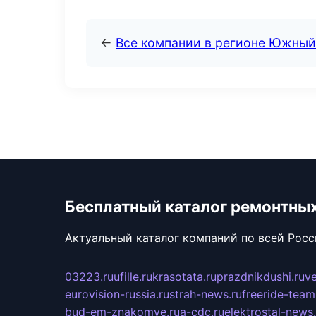
←
Все компании в регионе Южный
Бесплатный каталог ремонтны
Актуальный каталог компаний по всей Рос
03223.ru
ufille.ru
krasotata.ru
prazdnikdushi.ru
v
eurovision-russia.ru
strah-news.ru
freeride-team
bud-em-znakomye.ru
a-cdc.ru
elektrostal-news.