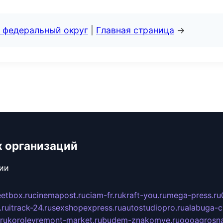
 федеральный округ
|
Главная страница
→
х организаций
сии
eetbox.ru
cinemapost.ru
ciam-fr.ru
kraft-you.ru
mega-press.ru
.ru
itrack-24.ru
sexshopexpress.ru
autostudiopro.ru
alabuga-ci
ru
korolevremont-market.ru
budem-znakomye.ru
oooagrosna