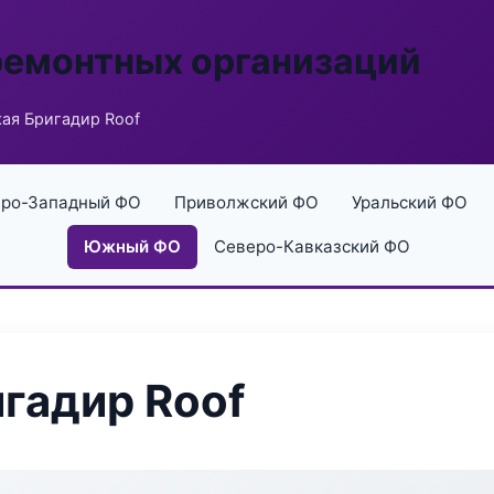
ремонтных организаций
ая Бригадир Roof
ро-Западный ФО
Приволжский ФО
Уральский ФО
Южный ФО
Северо-Кавказский ФО
гадир Roof