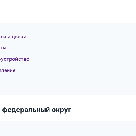
на и двери
ети
оустройство
пление
 федеральный округ