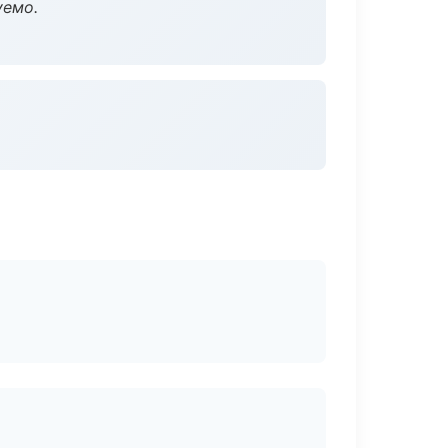
уемо.