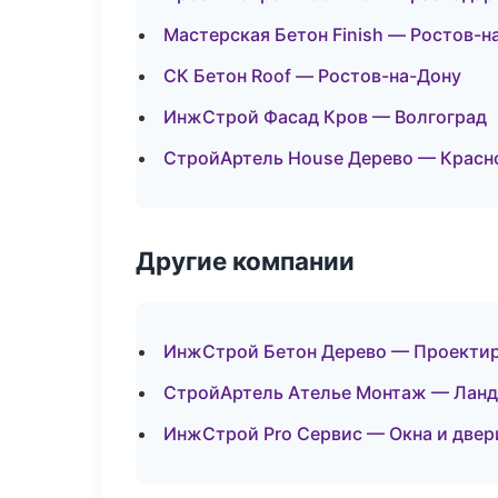
Мастерская Бетон Finish — Ростов-н
СК Бетон Roof — Ростов-на-Дону
ИнжСтрой Фасад Кров — Волгоград
СтройАртель House Дерево — Красн
Другие компании
ИнжСтрой Бетон Дерево — Проектир
СтройАртель Ателье Монтаж — Ландш
ИнжСтрой Pro Сервис — Окна и двер