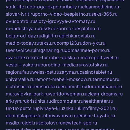
york-life.ru
doroga-expo.ru
ribery.ru
cleanmedicine.ru
slovar-ivrit.ru
porno-video-besplatno.ru
seks-365.ru
ovucontrol.ru
sloty-igrovyye-avtomaty.ru
ru-industriya.ru
russkoe-porno-besplatno.ru
belgorod-day.ru
digilith.ru
pichkurovlab.ru
medic-today.ru
taksu.ru
comp123.ru
don-ykt.ru
teensvoice.ru
imgsharing.ru
domashnee-porno.ru
eva-elfie.ru
foto-tur.ru
biz-doska.ru
metropoltravel.ru
veslo-i-yakor.ru
borodino-media.ru
rostotsky.ru
regionufa.ru
weiss-bet.ru
zaryna.ru
casinotablet.ru
universalia.ru
remont-mebeli-moscow.ru
termomur.ru
clubfisher.ru
remstirufa.ru
erdamchi.ru
doramamama.ru
muraviovka-park.ru
worldofwoman.ru
clean-dreams.ru
arkrym.ru
kristinita.ru
dircomputer.ru
healthenter.ru
textexperts.ru
pivnaya-kruzhka.ru
kinofilmy-2021.ru
demolalapaluza.ru
tanyavanya.ru
remstir-tolyatti.ru
msdip.ru
jdol.ru
sokolovr.ru
newtech-spb.ru