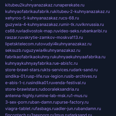
kitubeu2kuhnyanazakaz.ru
naperekate.ru
kuhnyaofabrikaufabrik.ru
kitubeu-2-kuhnyanazakaz.ru
xehyroo-5-kuhnyanazakaz.ru
cs-68.ru
guzywia-4-kuhnyanazakaz.ru
mir-tk.ru
vlknrussia.ru
cs68.ru
vladivostok-map.ru
video-seks.ru
bankaribi.ru
raszar.ru
vskrytie-zamkov-moskva113.ru
lipetsktelecom.ru
tovudyi4kuhnyanazakaz.ru
seksuzb.ru
guzywia4kuhnyanazakaz.ru
fabrikaofabrikaokuhny.ru
kuhnyaekuhnyaafabrika.ru
kuhnyaykuhnyayfabrika.ru
e-abis1c.ru
store-brawl-stars.ru
kts-services.ru
dark-sand.ru
sindika-01.ru
sp-life.ru
x-legion.ru
sib-archives.ru
e-abis-1-c.ru
sindika01.ru
venda-festival.ru
store-brawlstars.ru
dooraleksandria.ru
antenna-highly.ru
mine-lab-msk.ru
1-mus.ru
3-sex-porn.ru
ban-damn.ru
purse-factory.ru
viagra-tablet.ru
fasbags.ru
adler-jun.ru
bandamn.ru
fincontech.ru
3sexporn.ru
1mus.ru
darksand.ru