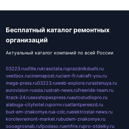
Бесплатный каталог ремонтных
организаций
Актуальный каталог компаний по всей России
03223.ru
ufille.ru
krasotata.ru
prazdnikdushi.ru
veetbox.ru
cinemapost.ru
ciam-fr.ru
kraft-you.ru
mega-press.ru
03223.ru
web-explore.ru
rastenuya.ru
eurovision-russia.ru
strah-news.ru
freeride-team.ru
itrack-24.ru
sexshopexpress.ru
autostudiopro.ru
alabuga-cityhotel.ru
pornv.ru
atlantpereezd.ru
bud-em-znakomye.ru
a-cdc.ru
elektrostal-news.ru
korolevremont-market.ru
budem-znakomye.ru
oooagrosnab.ru
fpodaso.ru
emfire.ru
pro-otdelky.ru