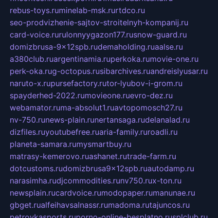
rebus-toys.ru
minelab-msk.ru
rtdco.ru
seo-prodvizhenie-sajtov-stroitelnyh-kompanij.ru
card-voice.ru
rulonnyygazon177.ru
snow-guard.ru
domizbrusa-9x12spb.ru
demaholding.ru
aalse.ru
a380club.ru
argentinamia.ru
perkoka.ru
movie-one.ru
perk-oka.ru
g-octopus.ru
sibarchives.ru
andreislyusar.ru
naruto-x.ru
pursefactory.ru
tor-lyubov-i-grom.ru
spayderhed-2022.ru
movieone.ru
evro-dez.ru
webamator.ru
ma-absolut1.ru
avtopomosch27.ru
nv-750.ru
news-plain.ru
nertansaga.ru
delanalad.ru
dizfiles.ru
youtubefree.ru
aria-family.ru
roadli.ru
planeta-samara.ru
mysmartbuy.ru
matrasy-kemerovo.ru
ashanet.ru
trade-farm.ru
dotcustoms.ru
domizbrusa9x12spb.ru
autodamp.ru
narasimha.ru
djcommodities.ru
nv750.ru
x-ton.ru
newsplain.ru
cardvoice.ru
modopaper.ru
manunae.ru
gbget.ru
alfeihavsalnassr.ru
madoma.ru
tajuncos.ru
petrovkasports.ru
porno-online-besplatno.ru
splclub.ru