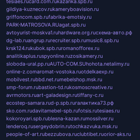
tesiaes.ru
card.com.ru
kazanka.spb.ru
gildiya-kuznecov.ru
kameryboavision.ru
griffoncom.spb.ru
fabrika-emotsiy.ru
PARK-MATROSOVA.RU
agat.spb.ru
avtoyurist-moskva1.ru
hardware.org.ru
схема-авто.рф
dg-lab.ru
angrup.ru
recruiter.spb.ru
music8.spb.ru
krsk124.ru
kubok.spb.ru
romanofforex.ru
analitikaplus.ru
spyonline.ru
zosikamery.ru
sloboda-ural.pp.ru
AUTO-COM.SU
hohota.net
alimy.ru
online-z.com
aromat-vostoka.ru
otdelkaexp.ru
mobilvest.ru
bbd.net.ru
mebelshop.msk.ru
smp-forum.ru
bastion-td.ru
kosmoscreative.ru
avrmotors.ru
art-galadesign.ru
tiffany-c.ru
ecostep-samara.ru
d-p.spb.ru
галактика73.рф
sko.com.ru
davitamebel-spb.ru
fotsis.ru
tesiaes.ru
kokoroyari.spb.ru
blesna-kazan.ru
mossilver.ru
lenderoq.ru
sergeydobrin.ru
tochkazvuka.msk.ru
people-of-art.ru
bezzubova.ru
clubtibet.ru
orior-aks.ru