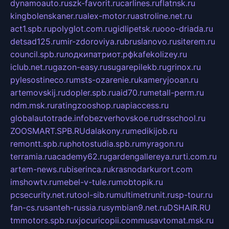
dynamoauto.ru
szk-favorit.ru
carlines.ru
flatnsk.ru
kingbolenskaner.ru
alex-motor.ru
astroline.net.ru
act1.spb.ru
polyglot.com.ru
gidlipetsk.ru
ooo-driada.ru
detsad125.ru
mir-zdoroviya.ru
bruslanovo.ru
siterem.ru
council.spb.ru
лодкипатриот.рф
kafekolizey.ru
iclub.net.ru
gazon-easy.ru
sugarepilekb.ru
grinox.ru
pylesostineco.ru
msts-ozarenie.ru
kameryjooan.ru
artemovskij.ru
dopler.spb.ru
aid70.ru
metall-perm.ru
ndm.msk.ru
ratingzooshop.ru
apiaccess.ru
globalautotrade.info
bezverhovskoe.ru
drsschool.ru
ZOOSMART.SPB.RU
dalakony.ru
medikijob.ru
remontt.spb.ru
photostudia.spb.ru
myragon.ru
terramia.ru
academy62.ru
gardengallereya.ru
rti.com.ru
artem-news.ru
biserinca.ru
krasnodarkurort.com
imshowtv.ru
mebel-v-tule.ru
mobtopik.ru
pcsecurity.net.ru
tool-sib.ru
multimetrunit.ru
sp-tour.ru
fan-cs.ru
santeh-russia.ru
symbian9.net.ru
DSHAIR.RU
tmmotors.spb.ru
xjocuricopii.com
musavtomat.msk.ru