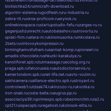
rezemkleim.ru
massage-tai.ru
seonub.ru
zvonitut.ru
biolisichka24.ru
mncraft-download.ru
algoritm-sistema.ru
godflesh.ru
ru-industria.ru
zebra-tlt.ru
okna-proficom.ru
erynok.ru
onlinekinospace.ru
startupstudio-fefu.ru
zarges-ru.ru
gegenjustizunrecht.ru
autobalashov.ru
utrovortu.ru
spiski-firm.ru
elara-m.ru
kinomusorka.ru
mkcslava.ru
2bets.ru
vintovoykompressor.ru
birminghamvsfulham.ru
sarmat-komp.ru
pioneeri.ru
amadis-chocolate.ru
shkurki-karakulya.ru
kanotiforet.spb.ru
tutmassage.ru
ecolog.org.ru
praga.spb.ru
falcorussia.ru
autodoctorservis.ru
kamertondom.spb.ru
net-life.net.ru
avto-vozim.ru
sakhcamera.ru
alliance-electro.spb.ru
stroyavt.ru
controlweb1.ru
tdsak74.ru
kinzozo-ru.ru
kvotka.ru
iron-snab.ru
costa-bella.ru
eugrus.pp.ru
associaciya39.ru
primexpo.spb.ru
bezmorchin.ru
ia2.ru
cpt21.ru
ispecspb.ru
regahost.ru
kolosok-elita.ru