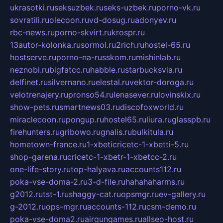
ukrasotki.ru
seksuzbek.ru
seks-uzbek.ru
porno-vk.ru
sovratili.ru
olecoon.ru
vd-dosug.ru
adonyev.ru
rbc-news.ru
porno-skvirt.ru
krospr.ru
13autor-kolonka.ru
sormol.ru
2rich.ru
hostel-65.ru
hostserve.ru
porno-na-russkom.ru
mishinlab.ru
neznobi.ru
bigfatcc.ru
habble.ru
starbucksvia.ru
delfinet.ru
silvernano.ru
elestal.ru
vektor-doroga.ru
velotrenajery.ru
pronso54.ru
lenasever.ru
lovinskix.ru
show-pets.ru
smartnews03.ru
discofoxworld.ru
miraclecoon.ru
pongup.ru
hostel65.ru
liura.ru
glasspb.ru
firehunters.ru
gribowo.ru
gnalis.ru
bulkitula.ru
hometown-france.ru
1-xbeticricetc-1-xbetti-5.ru
shop-garena.ru
cricetc-1-xbetr-1-xbetcc-2.ru
one-life-story.ru
top-halyava.ru
accounts112.ru
poka-vse-doma-2.ru
3-d-file.ru
hahahaharms.ru
g2012.ru
tst-1.ru
shaggy-cat.ru
opsmgr.ru
ev-gallery.ru
g-2012.ru
ops-mgr.ru
accounts-112.ru
csm-demo.ru
poka-vse-doma2.ru
airgungames.ru
allseo-host.ru