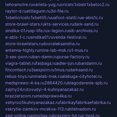
tehosmotre.ru
varieta-yug.ru
cricetc1xbetr1xbetcc2.ru
raytor-d.ru
atillagunn.ru
3d-file.ru
1xbeticricetc1xbetti5.ru
uafoot-statti.ru
e-abis1c.ru
store-brawl-stars.ru
kts-services.ru
dark-sand.ru
sindika-01.ru
sp-life.ru
x-legion.ru
sib-archives.ru
e-abis-1-c.ru
sindika01.ru
venda-festival.ru
store-brawlstars.ru
dooraleksandria.ru
antenna-highly.ru
mine-lab-msk.ru
1-mus.ru
3-sex-porn.ru
ban-damn.ru
purse-factory.ru
viagra-tablet.ru
fasbags.ru
adler-jun.ru
bandamn.ru
fincontech.ru
3sexporn.ru
1mus.ru
darksand.ru
rebus-toys.ru
minelab-msk.ru
alabuga-cityhotel.ru
medsprawo-4-ka.ru
2864420.ru
blagodarenie-spb.ru
zajmy24.ru
tovudyi-4-kuhnyanazakaz.ru
brazzerscom.ru
medsprawo4ka.ru
xehyroo5kuhnyanazakaz.ru
fabrikayfabrikaefabrika.ru
vskrytie-zamkov-moskva-113.ru
biletnadom.ru
zed-online.ru
pimchax.ru
brazzers-hd.ru
z-host.ru