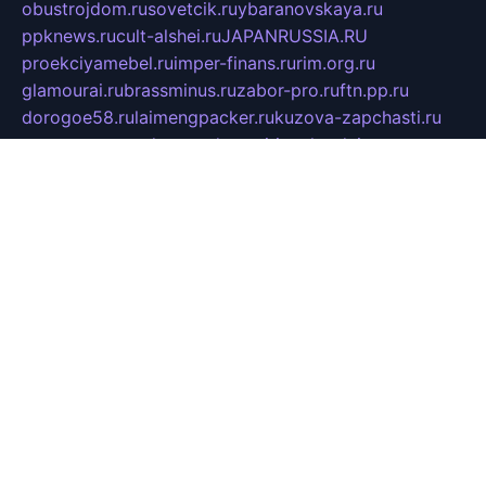
obustrojdom.ru
sovetcik.ru
ybaranovskaya.ru
ppknews.ru
cult-alshei.ru
JAPANRUSSIA.RU
proekciyamebel.ru
imper-finans.ru
rim.org.ru
glamourai.ru
brassminus.ru
zabor-pro.ru
ftn.pp.ru
dorogoe58.ru
laimengpacker.ru
kuzova-zapchasti.ru
sageerp.ru
taxodrom.ru
dsrazvitie.ru
hardcity.net.ru
ratinghomegames.ru
topservice25.ru
gubernyan.ru
gtglasslined.ru
ii4.ru
tssport.spb.ru
andorra24.com
blackwallstreet.ru
oboimos.ru
optim-doors.com.ru
ikuch.ru
nycr.org.ru
npa21.ru
vremya-ch.spb.ru
desert000.ru
ivtorgi.ru
ifiori.ru
catalog-statei.ru
dcv.org.ru
spetsmaster174.ru
ipkameryhiseeu.ru
dum26.ru
ruspol.spb.ru
fr-opendp.ru
kam-solnyshko.ru
cheyenne-arapaho.ru
sevzapmetal.spb.ru
ted-lapidus.spb.ru
parasite-eliminator.ru
sigma-complete.ru
modernworld.ru
dama-moda.ru
eholot-group.ru
sk-nvkz.ru
DRONGOLD.RU
democratia2.ru
i-farmer.ru
mass-sport.org