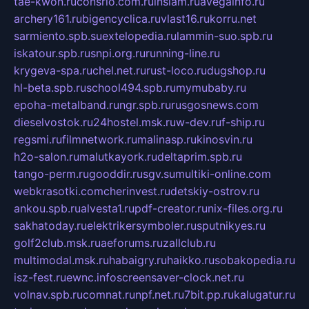
tae-kwon.ru
consrio.com.ru
insiam.ru
avegainfo.ru
archery161.ru
bigencyclica.ru
vlast16.ru
korru.net
sarmiento.spb.su
extelopedia.ru
lammin-suo.spb.ru
iskatour.spb.ru
snpi.org.ru
running-line.ru
krygeva-spa.ru
chel.net.ru
rust-loco.ru
dugshop.ru
hl-beta.spb.ru
school494.spb.ru
mymubaby.ru
epoha-metalband.ru
ngr.spb.ru
rusgosnews.com
dieselvostok.ru
24hostel.msk.ru
w-dev.ru
f-ship.ru
regsmi.ru
filmnetwork.ru
malinasp.ru
kinosvin.ru
h2o-salon.ru
malutkayork.ru
deltaprim.spb.ru
tango-perm.ru
gooddir.ru
sgv.su
multiki-online.com
webkrasotki.com
cherinvest.ru
detskiy-ostrov.ru
ankou.spb.ru
alvesta1.ru
pdf-creator.ru
nix-files.org.ru
sakhatoday.ru
elektrikersymboler.ru
sputnikyes.ru
golf2club.msk.ru
aeforums.ru
zallclub.ru
multimodal.msk.ru
habaigry.ru
haikko.ru
sobakopedia.ru
isz-fest.ru
ewnc.info
screensaver-clock.net.ru
volnav.spb.ru
comnat.ru
npf.net.ru
7bit.pp.ru
kalugatur.ru