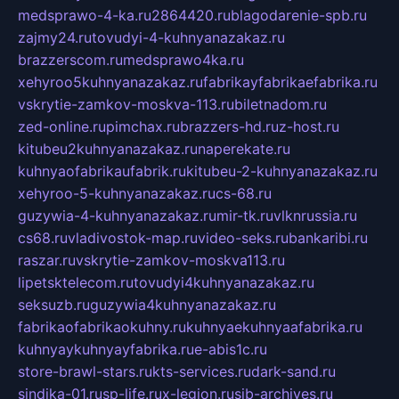
medsprawo-4-ka.ru
2864420.ru
blagodarenie-spb.ru
zajmy24.ru
tovudyi-4-kuhnyanazakaz.ru
brazzerscom.ru
medsprawo4ka.ru
xehyroo5kuhnyanazakaz.ru
fabrikayfabrikaefabrika.ru
vskrytie-zamkov-moskva-113.ru
biletnadom.ru
zed-online.ru
pimchax.ru
brazzers-hd.ru
z-host.ru
kitubeu2kuhnyanazakaz.ru
naperekate.ru
kuhnyaofabrikaufabrik.ru
kitubeu-2-kuhnyanazakaz.ru
xehyroo-5-kuhnyanazakaz.ru
cs-68.ru
guzywia-4-kuhnyanazakaz.ru
mir-tk.ru
vlknrussia.ru
cs68.ru
vladivostok-map.ru
video-seks.ru
bankaribi.ru
raszar.ru
vskrytie-zamkov-moskva113.ru
lipetsktelecom.ru
tovudyi4kuhnyanazakaz.ru
seksuzb.ru
guzywia4kuhnyanazakaz.ru
fabrikaofabrikaokuhny.ru
kuhnyaekuhnyaafabrika.ru
kuhnyaykuhnyayfabrika.ru
e-abis1c.ru
store-brawl-stars.ru
kts-services.ru
dark-sand.ru
sindika-01.ru
sp-life.ru
x-legion.ru
sib-archives.ru