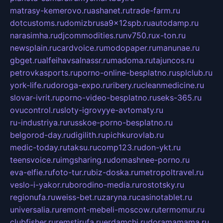
matrasy-kemerovo.ru
ashanet.ru
trade-farm.ru
dotcustoms.ru
domizbrusa9x12spb.ru
autodamp.ru
narasimha.ru
djcommodities.ru
nv750.ru
x-ton.ru
newsplain.ru
cardvoice.ru
modopaper.ru
manunae.ru
gbget.ru
alfeihavsalnassr.ru
madoma.ru
tajuncos.ru
petrovkasports.ru
porno-online-besplatno.ru
splclub.ru
york-life.ru
doroga-expo.ru
ribery.ru
cleanmedicine.ru
slovar-ivrit.ru
porno-video-besplatno.ru
seks-365.ru
ovucontrol.ru
sloty-igrovyye-avtomaty.ru
ru-industriya.ru
russkoe-porno-besplatno.ru
belgorod-day.ru
digilith.ru
pichkurovlab.ru
medic-today.ru
taksu.ru
comp123.ru
don-ykt.ru
teensvoice.ru
imgsharing.ru
domashnee-porno.ru
eva-elfie.ru
foto-tur.ru
biz-doska.ru
metropoltravel.ru
veslo-i-yakor.ru
borodino-media.ru
rostotsky.ru
regionufa.ru
weiss-bet.ru
zaryna.ru
casinotablet.ru
universalia.ru
remont-mebeli-moscow.ru
termomur.ru
clubfisher.ru
remstirufa.ru
erdamchi.ru
doramamama.ru