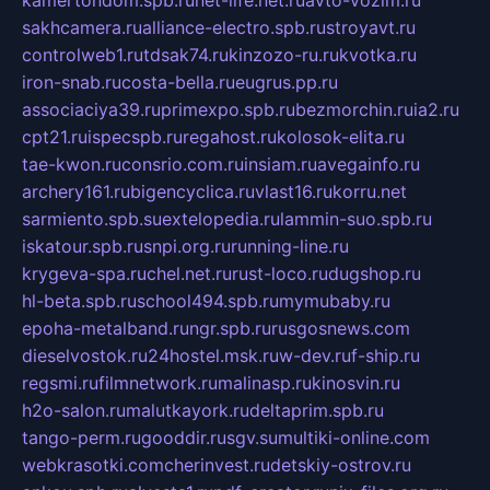
kamertondom.spb.ru
net-life.net.ru
avto-vozim.ru
sakhcamera.ru
alliance-electro.spb.ru
stroyavt.ru
controlweb1.ru
tdsak74.ru
kinzozo-ru.ru
kvotka.ru
iron-snab.ru
costa-bella.ru
eugrus.pp.ru
associaciya39.ru
primexpo.spb.ru
bezmorchin.ru
ia2.ru
cpt21.ru
ispecspb.ru
regahost.ru
kolosok-elita.ru
tae-kwon.ru
consrio.com.ru
insiam.ru
avegainfo.ru
archery161.ru
bigencyclica.ru
vlast16.ru
korru.net
sarmiento.spb.su
extelopedia.ru
lammin-suo.spb.ru
iskatour.spb.ru
snpi.org.ru
running-line.ru
krygeva-spa.ru
chel.net.ru
rust-loco.ru
dugshop.ru
hl-beta.spb.ru
school494.spb.ru
mymubaby.ru
epoha-metalband.ru
ngr.spb.ru
rusgosnews.com
dieselvostok.ru
24hostel.msk.ru
w-dev.ru
f-ship.ru
regsmi.ru
filmnetwork.ru
malinasp.ru
kinosvin.ru
h2o-salon.ru
malutkayork.ru
deltaprim.spb.ru
tango-perm.ru
gooddir.ru
sgv.su
multiki-online.com
webkrasotki.com
cherinvest.ru
detskiy-ostrov.ru