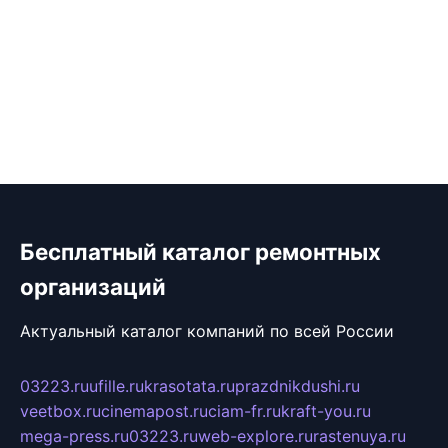
Бесплатный каталог ремонтных
организаций
Актуальный каталог компаний по всей России
03223.ru
ufille.ru
krasotata.ru
prazdnikdushi.ru
veetbox.ru
cinemapost.ru
ciam-fr.ru
kraft-you.ru
mega-press.ru
03223.ru
web-explore.ru
rastenuya.ru