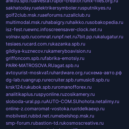
ankou.spb.ru
alvesta1.ru
pdf-creator.ru
nix-files.org.ru
sakhatoday.ru
elektrikersymboler.ru
sputnikyes.ru
golf2club.msk.ru
aeforums.ru
zallclub.ru
multimodal.msk.ru
habaigry.ru
haikko.ru
sobakopedia.ru
isz-fest.ru
ewnc.info
screensaver-clock.net.ru
volnav.spb.ru
comnat.ru
npf.net.ru
7bit.pp.ru
kalugatur.ru
tesiaes.ru
card.com.ru
kazanka.spb.ru
gildiya-kuznecov.ru
kameryboavision.ru
griffoncom.spb.ru
fabrika-emotsiy.ru
PARK-MATROSOVA.RU
agat.spb.ru
avtoyurist-moskva1.ru
hardware.org.ru
схема-авто.рф
dg-lab.ru
angrup.ru
recruiter.spb.ru
music8.spb.ru
krsk124.ru
kubok.spb.ru
romanofforex.ru
analitikaplus.ru
spyonline.ru
zosikamery.ru
sloboda-ural.pp.ru
AUTO-COM.SU
hohota.net
alimy.ru
online-z.com
aromat-vostoka.ru
otdelkaexp.ru
mobilvest.ru
bbd.net.ru
mebelshop.msk.ru
smp-forum.ru
bastion-td.ru
kosmoscreative.ru