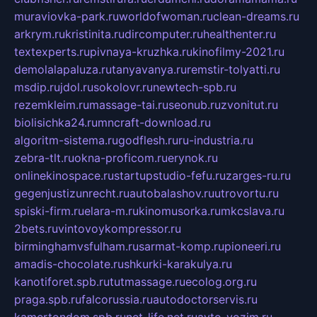
muraviovka-park.ru
worldofwoman.ru
clean-dreams.ru
arkrym.ru
kristinita.ru
dircomputer.ru
healthenter.ru
textexperts.ru
pivnaya-kruzhka.ru
kinofilmy-2021.ru
demolalapaluza.ru
tanyavanya.ru
remstir-tolyatti.ru
msdip.ru
jdol.ru
sokolovr.ru
newtech-spb.ru
rezemkleim.ru
massage-tai.ru
seonub.ru
zvonitut.ru
biolisichka24.ru
mncraft-download.ru
algoritm-sistema.ru
godflesh.ru
ru-industria.ru
zebra-tlt.ru
okna-proficom.ru
erynok.ru
onlinekinospace.ru
startupstudio-fefu.ru
zarges-ru.ru
gegenjustizunrecht.ru
autobalashov.ru
utrovortu.ru
spiski-firm.ru
elara-m.ru
kinomusorka.ru
mkcslava.ru
2bets.ru
vintovoykompressor.ru
birminghamvsfulham.ru
sarmat-komp.ru
pioneeri.ru
amadis-chocolate.ru
shkurki-karakulya.ru
kanotiforet.spb.ru
tutmassage.ru
ecolog.org.ru
praga.spb.ru
falcorussia.ru
autodoctorservis.ru