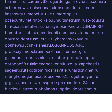
terramia.ru
academy62.ru
gardengallereya.ru
rti.com.ru
artem-news.ru
biserinca.ru
krasnodarkurort.com
imshowtv.ru
mebel-v-tule.ru
mobtopik.ru
pcsecurity.net.ru
tool-sib.ru
multimetrunit.ru
sp-tour.ru
fan-cs.ru
santeh-russia.ru
symbian9.net.ru
DSHAIR.RU
tmmotors.spb.ru
xjocuricopii.com
musavtomat.msk.ru
obustrojdom.ru
sovetcik.ru
ybaranovskaya.ru
ppknews.ru
cult-alshei.ru
JAPANRUSSIA.RU
proekciyamebel.ru
imper-finans.ru
rim.org.ru
glamourai.ru
brassminus.ru
zabor-pro.ru
ftn.pp.ru
dorogoe58.ru
laimengpacker.ru
kuzova-zapchasti.ru
sageerp.ru
taxodrom.ru
dsrazvitie.ru
hardcity.net.ru
ratinghomegames.ru
topservice25.ru
gubernyan.ru
gtglasslined.ru
ii4.ru
tssport.spb.ru
andorra24.com
blackwallstreet.ru
oboimos.ru
optim-doors.com.ru
ikuch.ru
nycr.org.ru
npa21.ru
vremya-ch.spb.ru
desert000.ru
ivtorgi.ru
ifiori.ru
catalog-statei.ru
dcv.org.ru
spetsmaster174.ru
ipkameryhiseeu.ru