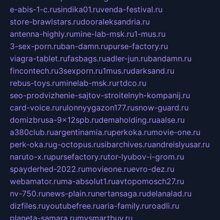
e-abis-1-c.ru
sindika01.ru
venda-festival.ru
store-brawlstars.ru
dooraleksandria.ru
antenna-highly.ru
mine-lab-msk.ru
1-mus.ru
3-sex-porn.ru
ban-damn.ru
purse-factory.ru
viagra-tablet.ru
fasbags.ru
adler-jun.ru
bandamn.ru
fincontech.ru
3sexporn.ru
1mus.ru
darksand.ru
rebus-toys.ru
minelab-msk.ru
rtdco.ru
seo-prodvizhenie-sajtov-stroitelnyh-kompanij.ru
card-voice.ru
rulonnyygazon177.ru
snow-guard.ru
domizbrusa-9x12spb.ru
demaholding.ru
aalse.ru
a380club.ru
argentinamia.ru
perkoka.ru
movie-one.ru
perk-oka.ru
g-octopus.ru
sibarchives.ru
andreislyusar.ru
naruto-x.ru
pursefactory.ru
tor-lyubov-i-grom.ru
spayderhed-2022.ru
movieone.ru
evro-dez.ru
webamator.ru
ma-absolut1.ru
avtopomosch27.ru
nv-750.ru
news-plain.ru
nertansaga.ru
delanalad.ru
dizfiles.ru
youtubefree.ru
aria-family.ru
roadli.ru
planeta-samara.ru
mysmartbuy.ru