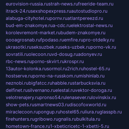
eurovision-russia.ru
strah-news.ru
freeride-team.ru
itrack-24.ru
sexshopexpress.ru
autostudiopro.ru
alabuga-cityhotel.ru
pornv.ru
atlantpereezd.ru
bud-em-znakomye.ru
a-cdc.ru
elektrostal-news.ru
korolevremont-market.ru
budem-znakomye.ru
oooagrosnab.ru
fpodaso.ru
emfire.ru
pro-otdelky.ru
ukrasotki.ru
seksuzbek.ru
seks-uzbek.ru
porno-vk.ru
sovratili.ru
olecoon.ru
vd-dosug.ru
adonyev.ru
rbc-news.ru
porno-skvirt.ru
krospr.ru
13autor-kolonka.ru
sormol.ru
2rich.ru
hostel-65.ru
hostserve.ru
porno-na-russkom.ru
mishinlab.ru
neznobi.ru
bigfatcc.ru
habble.ru
starbucksvia.ru
delfinet.ru
silvernano.ru
elestal.ru
vektor-doroga.ru
velotrenajery.ru
pronso54.ru
lenasever.ru
lovinskix.ru
show-pets.ru
smartnews03.ru
discofoxworld.ru
miraclecoon.ru
pongup.ru
hostel65.ru
liura.ru
glasspb.ru
firehunters.ru
gribowo.ru
gnalis.ru
bulkitula.ru
hometown-france.ru
1-xbeticricetc-1-xbetti-5.ru