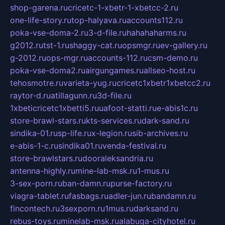
shop-garena.ru
cricetc-1-xbetr-1-xbetcc-2.ru
one-life-story.ru
top-halyava.ru
accounts112.ru
poka-vse-doma-2.ru
3-d-file.ru
hahahaharms.ru
g2012.ru
tst-1.ru
shaggy-cat.ru
opsmgr.ru
ev-gallery.ru
g-2012.ru
ops-mgr.ru
accounts-112.ru
csm-demo.ru
poka-vse-doma2.ru
airgungames.ru
allseo-host.ru
tehosmotre.ru
varieta-yug.ru
cricetc1xbetr1xbetcc2.ru
raytor-d.ru
atillagunn.ru
3d-file.ru
1xbeticricetc1xbetti5.ru
uafoot-statti.ru
e-abis1c.ru
store-brawl-stars.ru
kts-services.ru
dark-sand.ru
sindika-01.ru
sp-life.ru
x-legion.ru
sib-archives.ru
e-abis-1-c.ru
sindika01.ru
venda-festival.ru
store-brawlstars.ru
dooraleksandria.ru
antenna-highly.ru
mine-lab-msk.ru
1-mus.ru
3-sex-porn.ru
ban-damn.ru
purse-factory.ru
viagra-tablet.ru
fasbags.ru
adler-jun.ru
bandamn.ru
fincontech.ru
3sexporn.ru
1mus.ru
darksand.ru
rebus-toys.ru
minelab-msk.ru
alabuga-cityhotel.ru