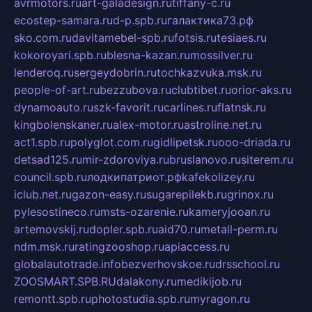
avrmotors.ru
art-galadesign.ru
tiffany-c.ru
ecostep-samara.ru
d-p.spb.ru
галактика73.рф
sko.com.ru
davitamebel-spb.ru
fotsis.ru
tesiaes.ru
kokoroyari.spb.ru
blesna-kazan.ru
mossilver.ru
lenderoq.ru
sergeydobrin.ru
tochkazvuka.msk.ru
people-of-art.ru
bezzubova.ru
clubtibet.ru
orior-aks.ru
dynamoauto.ru
szk-favorit.ru
carlines.ru
flatnsk.ru
kingbolenskaner.ru
alex-motor.ru
astroline.net.ru
act1.spb.ru
polyglot.com.ru
gidlipetsk.ru
ooo-driada.ru
detsad125.ru
mir-zdoroviya.ru
bruslanovo.ru
siterem.ru
council.spb.ru
лодкипатриот.рф
kafekolizey.ru
iclub.net.ru
gazon-easy.ru
sugarepilekb.ru
grinox.ru
pylesostineco.ru
msts-ozarenie.ru
kameryjooan.ru
artemovskij.ru
dopler.spb.ru
aid70.ru
metall-perm.ru
ndm.msk.ru
ratingzooshop.ru
apiaccess.ru
globalautotrade.info
bezverhovskoe.ru
drsschool.ru
ZOOSMART.SPB.RU
dalakony.ru
medikijob.ru
remontt.spb.ru
photostudia.spb.ru
myragon.ru