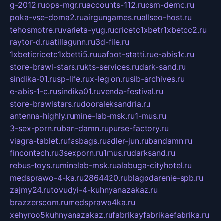
g-2012.ru
ops-mgr.ru
accounts-112.ru
csm-demo.ru
poka-vse-doma2.ru
airgungames.ru
allseo-host.ru
tehosmotre.ru
varieta-yug.ru
cricetc1xbetr1xbetcc2.ru
raytor-d.ru
atillagunn.ru
3d-file.ru
1xbeticricetc1xbetti5.ru
uafoot-statti.ru
e-abis1c.ru
store-brawl-stars.ru
kts-services.ru
dark-sand.ru
sindika-01.ru
sp-life.ru
x-legion.ru
sib-archives.ru
e-abis-1-c.ru
sindika01.ru
venda-festival.ru
store-brawlstars.ru
dooraleksandria.ru
antenna-highly.ru
mine-lab-msk.ru
1-mus.ru
3-sex-porn.ru
ban-damn.ru
purse-factory.ru
viagra-tablet.ru
fasbags.ru
adler-jun.ru
bandamn.ru
fincontech.ru
3sexporn.ru
1mus.ru
darksand.ru
rebus-toys.ru
minelab-msk.ru
alabuga-cityhotel.ru
medsprawo-4-ka.ru
2864420.ru
blagodarenie-spb.ru
zajmy24.ru
tovudyi-4-kuhnyanazakaz.ru
brazzerscom.ru
medsprawo4ka.ru
xehyroo5kuhnyanazakaz.ru
fabrikayfabrikaefabrika.ru