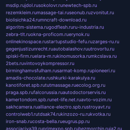
msdip.ru
jdol.ru
sokolovr.ru
newtech-spb.ru
rezemkleim.ru
massage-tai.ru
seonub.ru
zvonitut.ru
biolisichka24.ru
mncraft-download.ru
algoritm-sistema.ru
godflesh.ru
ru-industria.ru
zebra-tlt.ru
okna-proficom.ru
erynok.ru
onlinekinospace.ru
startupstudio-fefu.ru
zarges-ru.ru
gegenjustizunrecht.ru
autobalashov.ru
utrovortu.ru
spiski-firm.ru
elara-m.ru
kinomusorka.ru
mkcslava.ru
2bets.ru
vintovoykompressor.ru
birminghamvsfulham.ru
sarmat-komp.ru
pioneeri.ru
amadis-chocolate.ru
shkurki-karakulya.ru
kanotiforet.spb.ru
tutmassage.ru
ecolog.org.ru
praga.spb.ru
falcorussia.ru
autodoctorservis.ru
kamertondom.spb.ru
net-life.net.ru
avto-vozim.ru
sakhcamera.ru
alliance-electro.spb.ru
stroyavt.ru
controlweb1.ru
tdsak74.ru
kinzozo-ru.ru
kvotka.ru
iron-snab.ru
costa-bella.ru
eugrus.pp.ru
associaciya39.ru
primexpo.spb.ru
bezmorchin.ru
ia2.ru