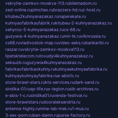
vskrytie-zamkov-moskva-113.ru
biletnadom.ru
zed-online.ru
pimchax.ru
brazzers-hd.ru
z-host.ru
kitubeu2kuhnyanazakaz.ru
naperekate.ru
kuhnyaofabrikaufabrik.ru
kitubeu-2-kuhnyanazakaz.ru
xehyroo-5-kuhnyanazakaz.ru
cs-68.ru
guzywia-4-kuhnyanazakaz.ru
mir-tk.ru
vlknrussia.ru
cs68.ru
vladivostok-map.ru
video-seks.ru
bankaribi.ru
raszar.ru
vskrytie-zamkov-moskva113.ru
lipetsktelecom.ru
tovudyi4kuhnyanazakaz.ru
seksuzb.ru
guzywia4kuhnyanazakaz.ru
fabrikaofabrikaokuhny.ru
kuhnyaekuhnyaafabrika.ru
kuhnyaykuhnyayfabrika.ru
e-abis1c.ru
store-brawl-stars.ru
kts-services.ru
dark-sand.ru
sindika-01.ru
sp-life.ru
x-legion.ru
sib-archives.ru
e-abis-1-c.ru
sindika01.ru
venda-festival.ru
store-brawlstars.ru
dooraleksandria.ru
antenna-highly.ru
mine-lab-msk.ru
1-mus.ru
3-sex-porn.ru
ban-damn.ru
purse-factory.ru