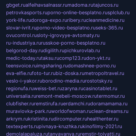
gbget.ru
alfeihavsalnassr.ru
madoma.ru
tajuncos.ru
petrovkasports.ru
porno-online-besplatno.ru
splclub.ru
york-life.ru
doroga-expo.ru
ribery.ru
cleanmedicine.ru
slovar-ivrit.ru
porno-video-besplatno.ru
seks-365.ru
ovucontrol.ru
sloty-igrovyye-avtomaty.ru
ru-industriya.ru
russkoe-porno-besplatno.ru
belgorod-day.ru
digilith.ru
pichkurovlab.ru
medic-today.ru
taksu.ru
comp123.ru
don-ykt.ru
teensvoice.ru
imgsharing.ru
domashnee-porno.ru
eva-elfie.ru
foto-tur.ru
biz-doska.ru
metropoltravel.ru
veslo-i-yakor.ru
borodino-media.ru
rostotsky.ru
regionufa.ru
weiss-bet.ru
zaryna.ru
casinotablet.ru
universalia.ru
remont-mebeli-moscow.ru
termomur.ru
clubfisher.ru
remstirufa.ru
erdamchi.ru
doramamama.ru
muraviovka-park.ru
worldofwoman.ru
clean-dreams.ru
arkrym.ru
kristinita.ru
dircomputer.ru
healthenter.ru
textexperts.ru
pivnaya-kruzhka.ru
kinofilmy-2021.ru
demolalapaluza.ru
tanyavanya.ru
remstir-tolyatti.ru