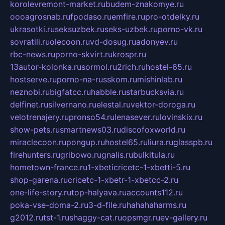
korolevremont-market.ru
budem-znakomye.ru
oooagrosnab.ru
fpodaso.ru
emfire.ru
pro-otdelky.ru
ukrasotki.ru
seksuzbek.ru
seks-uzbek.ru
porno-vk.ru
sovratili.ru
olecoon.ru
vd-dosug.ru
adonyev.ru
rbc-news.ru
porno-skvirt.ru
krospr.ru
13autor-kolonka.ru
sormol.ru
2rich.ru
hostel-65.ru
hostserve.ru
porno-na-russkom.ru
mishinlab.ru
neznobi.ru
bigfatcc.ru
habble.ru
starbucksvia.ru
delfinet.ru
silvernano.ru
elestal.ru
vektor-doroga.ru
velotrenajery.ru
pronso54.ru
lenasever.ru
lovinskix.ru
show-pets.ru
smartnews03.ru
discofoxworld.ru
miraclecoon.ru
pongup.ru
hostel65.ru
liura.ru
glasspb.ru
firehunters.ru
gribowo.ru
gnalis.ru
bulkitula.ru
hometown-france.ru
1-xbeticricetc-1-xbetti-5.ru
shop-garena.ru
cricetc-1-xbetr-1-xbetcc-2.ru
one-life-story.ru
top-halyava.ru
accounts112.ru
poka-vse-doma-2.ru
3-d-file.ru
hahahaharms.ru
g2012.ru
tst-1.ru
shaggy-cat.ru
opsmgr.ru
ev-gallery.ru