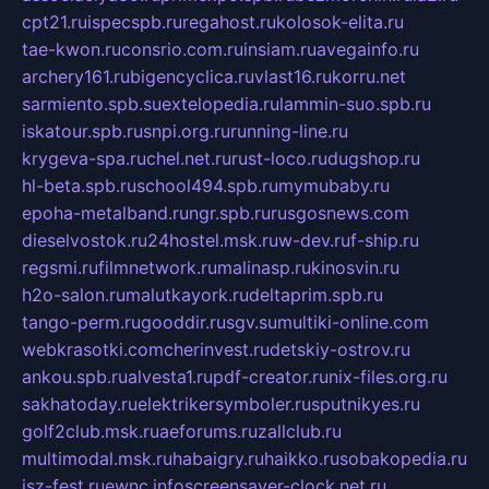
cpt21.ru
ispecspb.ru
regahost.ru
kolosok-elita.ru
tae-kwon.ru
consrio.com.ru
insiam.ru
avegainfo.ru
archery161.ru
bigencyclica.ru
vlast16.ru
korru.net
sarmiento.spb.su
extelopedia.ru
lammin-suo.spb.ru
iskatour.spb.ru
snpi.org.ru
running-line.ru
krygeva-spa.ru
chel.net.ru
rust-loco.ru
dugshop.ru
hl-beta.spb.ru
school494.spb.ru
mymubaby.ru
epoha-metalband.ru
ngr.spb.ru
rusgosnews.com
dieselvostok.ru
24hostel.msk.ru
w-dev.ru
f-ship.ru
regsmi.ru
filmnetwork.ru
malinasp.ru
kinosvin.ru
h2o-salon.ru
malutkayork.ru
deltaprim.spb.ru
tango-perm.ru
gooddir.ru
sgv.su
multiki-online.com
webkrasotki.com
cherinvest.ru
detskiy-ostrov.ru
ankou.spb.ru
alvesta1.ru
pdf-creator.ru
nix-files.org.ru
sakhatoday.ru
elektrikersymboler.ru
sputnikyes.ru
golf2club.msk.ru
aeforums.ru
zallclub.ru
multimodal.msk.ru
habaigry.ru
haikko.ru
sobakopedia.ru
isz-fest.ru
ewnc.info
screensaver-clock.net.ru