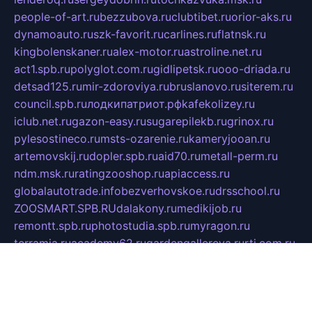
people-of-art.ru
bezzubova.ru
clubtibet.ru
orior-aks.ru
dynamoauto.ru
szk-favorit.ru
carlines.ru
flatnsk.ru
kingbolenskaner.ru
alex-motor.ru
astroline.net.ru
act1.spb.ru
polyglot.com.ru
gidlipetsk.ru
ooo-driada.ru
detsad125.ru
mir-zdoroviya.ru
bruslanovo.ru
siterem.ru
council.spb.ru
лодкипатриот.рф
kafekolizey.ru
iclub.net.ru
gazon-easy.ru
sugarepilekb.ru
grinox.ru
pylesostineco.ru
msts-ozarenie.ru
kameryjooan.ru
artemovskij.ru
dopler.spb.ru
aid70.ru
metall-perm.ru
ndm.msk.ru
ratingzooshop.ru
apiaccess.ru
globalautotrade.info
bezverhovskoe.ru
drsschool.ru
ZOOSMART.SPB.RU
dalakony.ru
medikijob.ru
remontt.spb.ru
photostudia.spb.ru
myragon.ru
terramia.ru
academy62.ru
gardengallereya.ru
rti.com.ru
artem-news.ru
biserinca.ru
krasnodarkurort.com
imshowtv.ru
mebel-v-tule.ru
mobtopik.ru
pcsecurity.net.ru
tool-sib.ru
multimetrunit.ru
sp-tour.ru