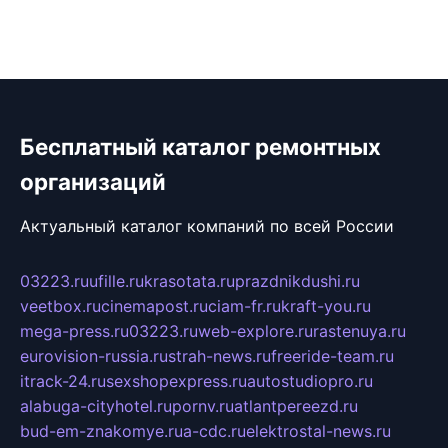
Бесплатный каталог ремонтных
организаций
Актуальный каталог компаний по всей России
03223.ru
ufille.ru
krasotata.ru
prazdnikdushi.ru
veetbox.ru
cinemapost.ru
ciam-fr.ru
kraft-you.ru
mega-press.ru
03223.ru
web-explore.ru
rastenuya.ru
eurovision-russia.ru
strah-news.ru
freeride-team.ru
itrack-24.ru
sexshopexpress.ru
autostudiopro.ru
alabuga-cityhotel.ru
pornv.ru
atlantpereezd.ru
bud-em-znakomye.ru
a-cdc.ru
elektrostal-news.ru