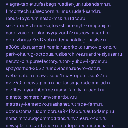
viagra-tablet.ru
fasbags.ru
adler-jun.ru
bandamn.ru
fincontech.ru
3sexporn.ru
1mus.ru
darksand.ru
rebus-toys.ru
minelab-msk.ru
rtdco.ru
seo-prodvizhenie-sajtov-stroitelnyh-kompanij.ru
card-voice.ru
rulonnyygazon177.ru
snow-guard.ru
domizbrusa-9x12spb.ru
demaholding.ru
aalse.ru
a380club.ru
argentinamia.ru
perkoka.ru
movie-one.ru
perk-oka.ru
g-octopus.ru
sibarchives.ru
andreislyusar.ru
naruto-x.ru
pursefactory.ru
tor-lyubov-i-grom.ru
spayderhed-2022.ru
movieone.ru
evro-dez.ru
webamator.ru
ma-absolut1.ru
avtopomosch27.ru
nv-750.ru
news-plain.ru
nertansaga.ru
delanalad.ru
dizfiles.ru
youtubefree.ru
aria-family.ru
roadli.ru
planeta-samara.ru
mysmartbuy.ru
matrasy-kemerovo.ru
ashanet.ru
trade-farm.ru
dotcustoms.ru
domizbrusa9x12spb.ru
autodamp.ru
narasimha.ru
djcommodities.ru
nv750.ru
x-ton.ru
newsplain.ru
cardvoice.ru
modopaper.ru
manunae.ru