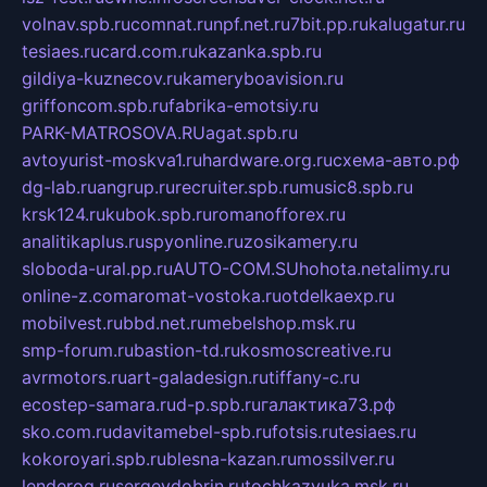
volnav.spb.ru
comnat.ru
npf.net.ru
7bit.pp.ru
kalugatur.ru
tesiaes.ru
card.com.ru
kazanka.spb.ru
gildiya-kuznecov.ru
kameryboavision.ru
griffoncom.spb.ru
fabrika-emotsiy.ru
PARK-MATROSOVA.RU
agat.spb.ru
avtoyurist-moskva1.ru
hardware.org.ru
схема-авто.рф
dg-lab.ru
angrup.ru
recruiter.spb.ru
music8.spb.ru
krsk124.ru
kubok.spb.ru
romanofforex.ru
analitikaplus.ru
spyonline.ru
zosikamery.ru
sloboda-ural.pp.ru
AUTO-COM.SU
hohota.net
alimy.ru
online-z.com
aromat-vostoka.ru
otdelkaexp.ru
mobilvest.ru
bbd.net.ru
mebelshop.msk.ru
smp-forum.ru
bastion-td.ru
kosmoscreative.ru
avrmotors.ru
art-galadesign.ru
tiffany-c.ru
ecostep-samara.ru
d-p.spb.ru
галактика73.рф
sko.com.ru
davitamebel-spb.ru
fotsis.ru
tesiaes.ru
kokoroyari.spb.ru
blesna-kazan.ru
mossilver.ru
lenderoq.ru
sergeydobrin.ru
tochkazvuka.msk.ru