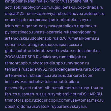
kingbolenskaner.ru
alex-motor.ru
astroline.net.ru
act1.spb.ru
polyglot.com.ru
gidlipetsk.ru
ooo-driada.ru
detsad125.ru
mir-zdoroviya.ru
bruslanovo.ru
siterem.ru
council.spb.ru
лодкипатриот.рф
kafekolizey.ru
iclub.net.ru
gazon-easy.ru
sugarepilekb.ru
grinox.ru
pylesostineco.ru
msts-ozarenie.ru
kameryjooan.ru
artemovskij.ru
dopler.spb.ru
aid70.ru
metall-perm.ru
ndm.msk.ru
ratingzooshop.ru
apiaccess.ru
globalautotrade.info
bezverhovskoe.ru
drsschool.ru
ZOOSMART.SPB.RU
dalakony.ru
medikijob.ru
remontt.spb.ru
photostudia.spb.ru
myragon.ru
terramia.ru
academy62.ru
gardengallereya.ru
rti.com.ru
artem-news.ru
biserinca.ru
krasnodarkurort.com
imshowtv.ru
mebel-v-tule.ru
mobtopik.ru
pcsecurity.net.ru
tool-sib.ru
multimetrunit.ru
sp-tour.ru
fan-cs.ru
santeh-russia.ru
symbian9.net.ru
DSHAIR.RU
tmmotors.spb.ru
xjocuricopii.com
musavtomat.msk.ru
obustrojdom.ru
sovetcik.ru
ybaranovskaya.ru