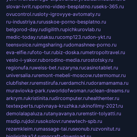
slovar-ivrit.ru
porno-video-besplatno.ru
seks-365.ru
ovucontrol.ru
sloty-igrovyye-avtomaty.ru
ru-industriya.ru
russkoe-porno-besplatno.ru
belgorod-day.ru
digilith.ru
pichkurovlab.ru
medic-today.ru
taksu.ru
comp123.ru
don-ykt.ru
teensvoice.ru
imgsharing.ru
domashnee-porno.ru
eva-elfie.ru
foto-tur.ru
biz-doska.ru
metropoltravel.ru
veslo-i-yakor.ru
borodino-media.ru
rostotsky.ru
regionufa.ru
weiss-bet.ru
zaryna.ru
casinotablet.ru
universalia.ru
remont-mebeli-moscow.ru
termomur.ru
clubfisher.ru
remstirufa.ru
erdamchi.ru
doramamama.ru
muraviovka-park.ru
worldofwoman.ru
clean-dreams.ru
arkrym.ru
kristinita.ru
dircomputer.ru
healthenter.ru
textexperts.ru
pivnaya-kruzhka.ru
kinofilmy-2021.ru
demolalapaluza.ru
tanyavanya.ru
remstir-tolyatti.ru
msdip.ru
jdol.ru
sokolovr.ru
newtech-spb.ru
rezemkleim.ru
massage-tai.ru
seonub.ru
zvonitut.ru
biolisichka24.ru
mncraft-download.ru