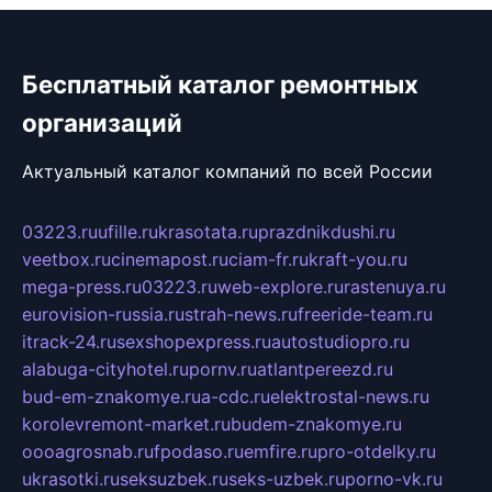
Бесплатный каталог ремонтных
организаций
Актуальный каталог компаний по всей России
03223.ru
ufille.ru
krasotata.ru
prazdnikdushi.ru
veetbox.ru
cinemapost.ru
ciam-fr.ru
kraft-you.ru
mega-press.ru
03223.ru
web-explore.ru
rastenuya.ru
eurovision-russia.ru
strah-news.ru
freeride-team.ru
itrack-24.ru
sexshopexpress.ru
autostudiopro.ru
alabuga-cityhotel.ru
pornv.ru
atlantpereezd.ru
bud-em-znakomye.ru
a-cdc.ru
elektrostal-news.ru
korolevremont-market.ru
budem-znakomye.ru
oooagrosnab.ru
fpodaso.ru
emfire.ru
pro-otdelky.ru
ukrasotki.ru
seksuzbek.ru
seks-uzbek.ru
porno-vk.ru