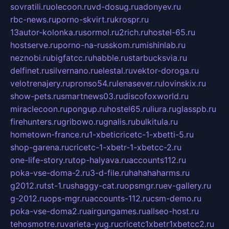
sovratili.ru
olecoon.ru
vd-dosug.ru
adonyev.ru
rbc-news.ru
porno-skvirt.ru
krospr.ru
13autor-kolonka.ru
sormol.ru
2rich.ru
hostel-65.ru
hostserve.ru
porno-na-russkom.ru
mishinlab.ru
neznobi.ru
bigfatcc.ru
habble.ru
starbucksvia.ru
delfinet.ru
silvernano.ru
elestal.ru
vektor-doroga.ru
velotrenajery.ru
pronso54.ru
lenasever.ru
lovinskix.ru
show-pets.ru
smartnews03.ru
discofoxworld.ru
miraclecoon.ru
pongup.ru
hostel65.ru
liura.ru
glasspb.ru
firehunters.ru
gribowo.ru
gnalis.ru
bulkitula.ru
hometown-france.ru
1-xbeticricetc-1-xbetti-5.ru
shop-garena.ru
cricetc-1-xbetr-1-xbetcc-2.ru
one-life-story.ru
top-halyava.ru
accounts112.ru
poka-vse-doma-2.ru
3-d-file.ru
hahahaharms.ru
g2012.ru
tst-1.ru
shaggy-cat.ru
opsmgr.ru
ev-gallery.ru
g-2012.ru
ops-mgr.ru
accounts-112.ru
csm-demo.ru
poka-vse-doma2.ru
airgungames.ru
allseo-host.ru
tehosmotre.ru
varieta-yug.ru
cricetc1xbetr1xbetcc2.ru