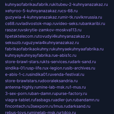
kuhnyaofabrikaufabrik.ru
kitubeu-2-kuhnyanazakaz.ru
xehyroo-5-kuhnyanazakaz.ru
cs-68.ru
guzywia-4-kuhnyanazakaz.ru
mir-tk.ru
vlknrussia.ru
cs68.ru
vladivostok-map.ru
video-seks.ru
bankaribi.ru
raszar.ru
vskrytie-zamkov-moskva113.ru
lipetsktelecom.ru
tovudyi4kuhnyanazakaz.ru
seksuzb.ru
guzywia4kuhnyanazakaz.ru
fabrikaofabrikaokuhny.ru
kuhnyaekuhnyaafabrika.ru
kuhnyaykuhnyayfabrika.ru
e-abis1c.ru
store-brawl-stars.ru
kts-services.ru
dark-sand.ru
sindika-01.ru
sp-life.ru
x-legion.ru
sib-archives.ru
e-abis-1-c.ru
sindika01.ru
venda-festival.ru
store-brawlstars.ru
dooraleksandria.ru
antenna-highly.ru
mine-lab-msk.ru
1-mus.ru
3-sex-porn.ru
ban-damn.ru
purse-factory.ru
viagra-tablet.ru
fasbags.ru
adler-jun.ru
bandamn.ru
fincontech.ru
3sexporn.ru
1mus.ru
darksand.ru
rebus-toys.ru
minelab-msk.ru
rtdco.ru