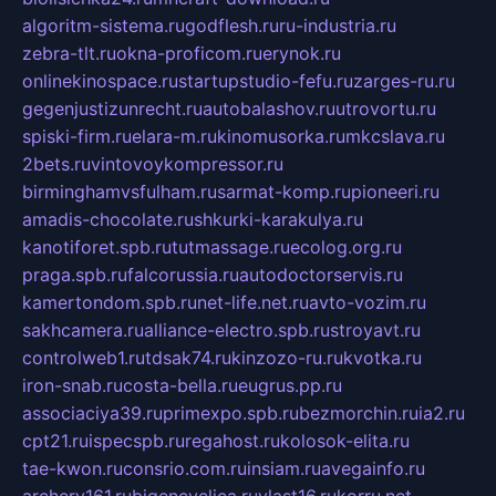
algoritm-sistema.ru
godflesh.ru
ru-industria.ru
zebra-tlt.ru
okna-proficom.ru
erynok.ru
onlinekinospace.ru
startupstudio-fefu.ru
zarges-ru.ru
gegenjustizunrecht.ru
autobalashov.ru
utrovortu.ru
spiski-firm.ru
elara-m.ru
kinomusorka.ru
mkcslava.ru
2bets.ru
vintovoykompressor.ru
birminghamvsfulham.ru
sarmat-komp.ru
pioneeri.ru
amadis-chocolate.ru
shkurki-karakulya.ru
kanotiforet.spb.ru
tutmassage.ru
ecolog.org.ru
praga.spb.ru
falcorussia.ru
autodoctorservis.ru
kamertondom.spb.ru
net-life.net.ru
avto-vozim.ru
sakhcamera.ru
alliance-electro.spb.ru
stroyavt.ru
controlweb1.ru
tdsak74.ru
kinzozo-ru.ru
kvotka.ru
iron-snab.ru
costa-bella.ru
eugrus.pp.ru
associaciya39.ru
primexpo.spb.ru
bezmorchin.ru
ia2.ru
cpt21.ru
ispecspb.ru
regahost.ru
kolosok-elita.ru
tae-kwon.ru
consrio.com.ru
insiam.ru
avegainfo.ru