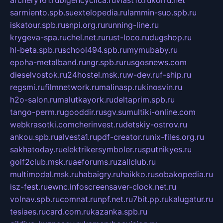
archery161.ru
bigencyclica.ru
vlast16.ru
korru.net
sarmiento.spb.su
extelopedia.ru
lammin-suo.spb.ru
iskatour.spb.ru
snpi.org.ru
running-line.ru
krygeva-spa.ru
chel.net.ru
rust-loco.ru
dugshop.ru
hl-beta.spb.ru
school494.spb.ru
mymubaby.ru
epoha-metalband.ru
ngr.spb.ru
rusgosnews.com
dieselvostok.ru
24hostel.msk.ru
w-dev.ru
f-ship.ru
regsmi.ru
filmnetwork.ru
malinasp.ru
kinosvin.ru
h2o-salon.ru
malutkayork.ru
deltaprim.spb.ru
tango-perm.ru
gooddir.ru
sgv.su
multiki-online.com
webkrasotki.com
cherinvest.ru
detskiy-ostrov.ru
ankou.spb.ru
alvesta1.ru
pdf-creator.ru
nix-files.org.ru
sakhatoday.ru
elektrikersymboler.ru
sputnikyes.ru
golf2club.msk.ru
aeforums.ru
zallclub.ru
multimodal.msk.ru
habaigry.ru
haikko.ru
sobakopedia.ru
isz-fest.ru
ewnc.info
screensaver-clock.net.ru
volnav.spb.ru
comnat.ru
npf.net.ru
7bit.pp.ru
kalugatur.ru
tesiaes.ru
card.com.ru
kazanka.spb.ru