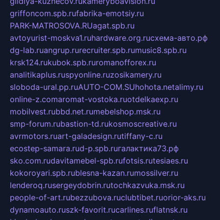
gildiya-kuznecov.ru
kameryboavision.ru
griffoncom.spb.ru
fabrika-emotsiy.ru
PARK-MATROSOVA.RU
agat.spb.ru
avtoyurist-moskva1.ru
hardware.org.ru
схема-авто.рф
dg-lab.ru
angrup.ru
recruiter.spb.ru
music8.spb.ru
krsk124.ru
kubok.spb.ru
romanofforex.ru
analitikaplus.ru
spyonline.ru
zosikamery.ru
sloboda-ural.pp.ru
AUTO-COM.SU
hohota.net
alimy.ru
online-z.com
aromat-vostoka.ru
otdelkaexp.ru
mobilvest.ru
bbd.net.ru
mebelshop.msk.ru
smp-forum.ru
bastion-td.ru
kosmoscreative.ru
avrmotors.ru
art-galadesign.ru
tiffany-c.ru
ecostep-samara.ru
d-p.spb.ru
галактика73.рф
sko.com.ru
davitamebel-spb.ru
fotsis.ru
tesiaes.ru
kokoroyari.spb.ru
blesna-kazan.ru
mossilver.ru
lenderoq.ru
sergeydobrin.ru
tochkazvuka.msk.ru
people-of-art.ru
bezzubova.ru
clubtibet.ru
orior-aks.ru
dynamoauto.ru
szk-favorit.ru
carlines.ru
flatnsk.ru