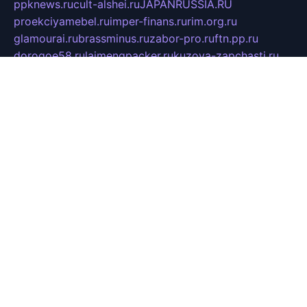
ppknews.ru
cult-alshei.ru
JAPANRUSSIA.RU
proekciyamebel.ru
imper-finans.ru
rim.org.ru
glamourai.ru
brassminus.ru
zabor-pro.ru
ftn.pp.ru
dorogoe58.ru
laimengpacker.ru
kuzova-zapchasti.ru
sageerp.ru
taxodrom.ru
dsrazvitie.ru
hardcity.net.ru
ratinghomegames.ru
topservice25.ru
gubernyan.ru
gtglasslined.ru
ii4.ru
tssport.spb.ru
andorra24.com
blackwallstreet.ru
oboimos.ru
optim-doors.com.ru
ikuch.ru
nycr.org.ru
npa21.ru
vremya-ch.spb.ru
desert000.ru
ivtorgi.ru
ifiori.ru
catalog-statei.ru
dcv.org.ru
spetsmaster174.ru
ipkameryhiseeu.ru
dum26.ru
ruspol.spb.ru
fr-opendp.ru
kam-solnyshko.ru
cheyenne-arapaho.ru
sevzapmetal.spb.ru
ted-lapidus.spb.ru
parasite-eliminator.ru
sigma-complete.ru
modernworld.ru
dama-moda.ru
eholot-group.ru
sk-nvkz.ru
DRONGOLD.RU
democratia2.ru
i-farmer.ru
mass-sport.org
jablonex.spb.ru
bookmess.ru
linkword.ru