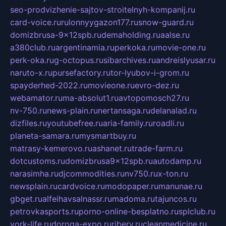
seo-prodvizhenie-sajtov-stroitelnyh-kompanij.ru
card-voice.ru
rulonnyygazon177.ru
snow-guard.ru
domizbrusa-9x12spb.ru
demaholding.ru
aalse.ru
a380club.ru
argentinamia.ru
perkoka.ru
movie-one.ru
perk-oka.ru
g-octopus.ru
sibarchives.ru
andreislyusar.ru
naruto-x.ru
pursefactory.ru
tor-lyubov-i-grom.ru
spayderhed-2022.ru
movieone.ru
evro-dez.ru
webamator.ru
ma-absolut1.ru
avtopomosch27.ru
nv-750.ru
news-plain.ru
nertansaga.ru
delanalad.ru
dizfiles.ru
youtubefree.ru
aria-family.ru
roadli.ru
planeta-samara.ru
mysmartbuy.ru
matrasy-kemerovo.ru
ashanet.ru
trade-farm.ru
dotcustoms.ru
domizbrusa9x12spb.ru
autodamp.ru
narasimha.ru
djcommodities.ru
nv750.ru
x-ton.ru
newsplain.ru
cardvoice.ru
modopaper.ru
manunae.ru
gbget.ru
alfeihavsalnassr.ru
madoma.ru
tajuncos.ru
petrovkasports.ru
porno-online-besplatno.ru
splclub.ru
york-life.ru
doroga-expo.ru
ribery.ru
cleanmedicine.ru