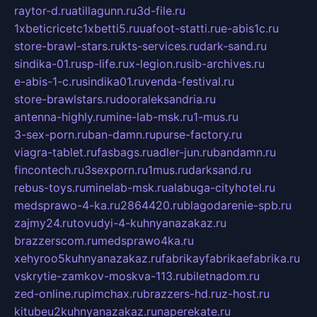
raytor-d.ru
atillagunn.ru
3d-file.ru
1xbeticricetc1xbetti5.ru
uafoot-statti.ru
e-abis1c.ru
store-brawl-stars.ru
kts-services.ru
dark-sand.ru
sindika-01.ru
sp-life.ru
x-legion.ru
sib-archives.ru
e-abis-1-c.ru
sindika01.ru
venda-festival.ru
store-brawlstars.ru
dooraleksandria.ru
antenna-highly.ru
mine-lab-msk.ru
1-mus.ru
3-sex-porn.ru
ban-damn.ru
purse-factory.ru
viagra-tablet.ru
fasbags.ru
adler-jun.ru
bandamn.ru
fincontech.ru
3sexporn.ru
1mus.ru
darksand.ru
rebus-toys.ru
minelab-msk.ru
alabuga-cityhotel.ru
medsprawo-4-ka.ru
2864420.ru
blagodarenie-spb.ru
zajmy24.ru
tovudyi-4-kuhnyanazakaz.ru
brazzerscom.ru
medsprawo4ka.ru
xehyroo5kuhnyanazakaz.ru
fabrikayfabrikaefabrika.ru
vskrytie-zamkov-moskva-113.ru
biletnadom.ru
zed-online.ru
pimchax.ru
brazzers-hd.ru
z-host.ru
kitubeu2kuhnyanazakaz.ru
naperekate.ru