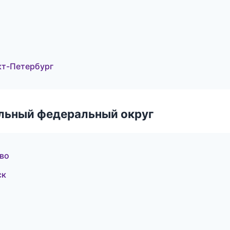
кт-Петербург
альный федеральный округ
во
ск