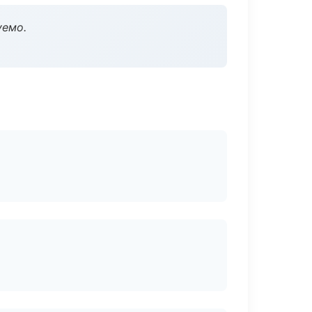
уемо.