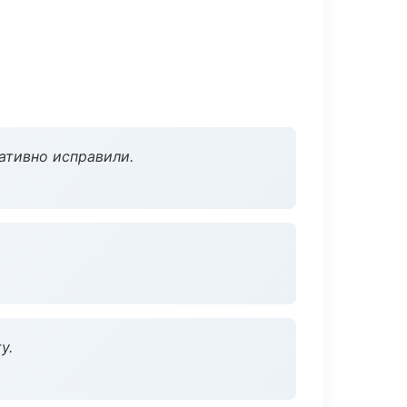
ативно исправили.
у.