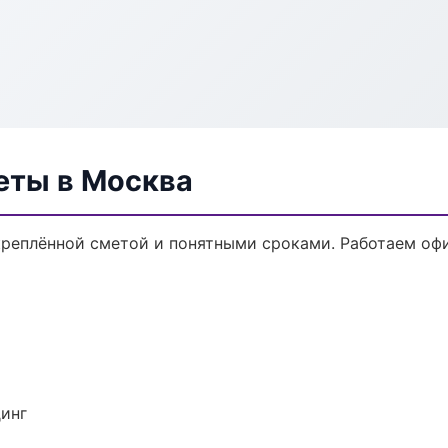
еты в Москва
креплённой сметой и понятными сроками. Работаем оф
динг