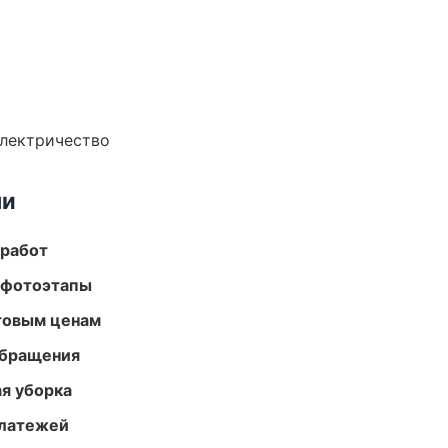
электричество
ми
 работ
 фотоэтапы
птовым ценам
обращения
ая уборка
платежей