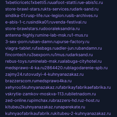
1xbeticricetc1xbetti5.ru
uafoot-statti.ru
e-abis1c.ru
store-brawl-stars.ru
kts-services.ru
dark-sand.ru
sindika-01.ru
sp-life.ru
x-legion.ru
sib-archives.ru
e-abis-1-c.ru
sindika01.ru
venda-festival.ru
store-brawlstars.ru
dooraleksandria.ru
antenna-highly.ru
mine-lab-msk.ru
1-mus.ru
3-sex-porn.ru
ban-damn.ru
purse-factory.ru
viagra-tablet.ru
fasbags.ru
adler-jun.ru
bandamn.ru
fincontech.ru
3sexporn.ru
1mus.ru
darksand.ru
rebus-toys.ru
minelab-msk.ru
alabuga-cityhotel.ru
medsprawo-4-ka.ru
2864420.ru
blagodarenie-spb.ru
zajmy24.ru
tovudyi-4-kuhnyanazakaz.ru
brazzerscom.ru
medsprawo4ka.ru
xehyroo5kuhnyanazakaz.ru
fabrikayfabrikaefabrika.ru
vskrytie-zamkov-moskva-113.ru
biletnadom.ru
zed-online.ru
pimchax.ru
brazzers-hd.ru
z-host.ru
kitubeu2kuhnyanazakaz.ru
naperekate.ru
kuhnyaofabrikaufabrik.ru
kitubeu-2-kuhnyanazakaz.ru