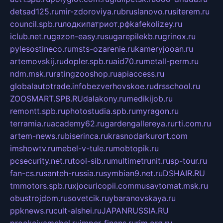
detsad125.ru
mir-zdoroviya.ru
bruslanovo.ru
siterem.ru
council.spb.ru
лодкипатриот.рф
kafekolizey.ru
iclub.net.ru
gazon-easy.ru
sugarepilekb.ru
grinox.ru
pylesostineco.ru
msts-ozarenie.ru
kameryjooan.ru
artemovskij.ru
dopler.spb.ru
aid70.ru
metall-perm.ru
ndm.msk.ru
ratingzooshop.ru
apiaccess.ru
globalautotrade.info
bezverhovskoe.ru
drsschool.ru
ZOOSMART.SPB.RU
dalakony.ru
medikijob.ru
remontt.spb.ru
photostudia.spb.ru
myragon.ru
terramia.ru
academy62.ru
gardengallereya.ru
rti.com.ru
artem-news.ru
biserinca.ru
krasnodarkurort.com
imshowtv.ru
mebel-v-tule.ru
mobtopik.ru
pcsecurity.net.ru
tool-sib.ru
multimetrunit.ru
sp-tour.ru
fan-cs.ru
santeh-russia.ru
symbian9.net.ru
DSHAIR.RU
tmmotors.spb.ru
xjocuricopii.com
musavtomat.msk.ru
obustrojdom.ru
sovetcik.ru
ybaranovskaya.ru
ppknews.ru
cult-alshei.ru
JAPANRUSSIA.RU