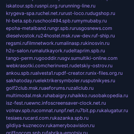
iskatour.spb.ru
snpi.org.ru
running-line.ru
krygeva-spa.ru
chel.net.ru
rust-loco.ru
dugshop.ru
hl-beta.spb.ru
school494.spb.ru
mymubaby.ru
epoha-metalband.ru
ngr.spb.ru
rusgosnews.com
dieselvostok.ru
24hostel.msk.ru
w-dev.ru
f-ship.ru
regsmi.ru
filmnetwork.ru
malinasp.ru
kinosvin.ru
h2o-salon.ru
malutkayork.ru
deltaprim.spb.ru
tango-perm.ru
gooddir.ru
sgv.su
multiki-online.com
webkrasotki.com
cherinvest.ru
detskiy-ostrov.ru
ankou.spb.ru
alvesta1.ru
pdf-creator.ru
nix-files.org.ru
sakhatoday.ru
elektrikersymboler.ru
sputnikyes.ru
golf2club.msk.ru
aeforums.ru
zallclub.ru
multimodal.msk.ru
habaigry.ru
haikko.ru
sobakopedia.ru
isz-fest.ru
ewnc.info
screensaver-clock.net.ru
volnav.spb.ru
comnat.ru
npf.net.ru
7bit.pp.ru
kalugatur.ru
tesiaes.ru
card.com.ru
kazanka.spb.ru
gildiya-kuznecov.ru
kameryboavision.ru
griffoncom.spb.ru
fabrika-emotsiy.ru