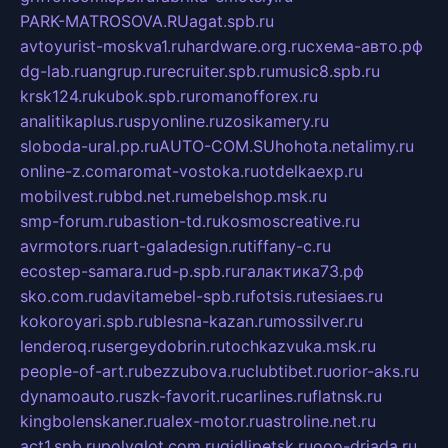
PARK-MATROSOVA.RU
agat.spb.ru
avtoyurist-moskva1.ru
hardware.org.ru
схема-авто.рф
dg-lab.ru
angrup.ru
recruiter.spb.ru
music8.spb.ru
krsk124.ru
kubok.spb.ru
romanofforex.ru
analitikaplus.ru
spyonline.ru
zosikamery.ru
sloboda-ural.pp.ru
AUTO-COM.SU
hohota.net
alimy.ru
online-z.com
aromat-vostoka.ru
otdelkaexp.ru
mobilvest.ru
bbd.net.ru
mebelshop.msk.ru
smp-forum.ru
bastion-td.ru
kosmoscreative.ru
avrmotors.ru
art-galadesign.ru
tiffany-c.ru
ecostep-samara.ru
d-p.spb.ru
галактика73.рф
sko.com.ru
davitamebel-spb.ru
fotsis.ru
tesiaes.ru
kokoroyari.spb.ru
blesna-kazan.ru
mossilver.ru
lenderoq.ru
sergeydobrin.ru
tochkazvuka.msk.ru
people-of-art.ru
bezzubova.ru
clubtibet.ru
orior-aks.ru
dynamoauto.ru
szk-favorit.ru
carlines.ru
flatnsk.ru
kingbolenskaner.ru
alex-motor.ru
astroline.net.ru
act1.spb.ru
polyglot.com.ru
gidlipetsk.ru
ooo-driada.ru