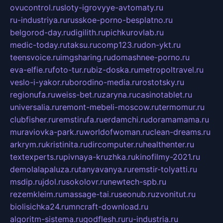
ovucontrol.ru
sloty-igrovyye-avtomaty.ru
ru-industriya.ru
russkoe-porno-besplatno.ru
belgorod-day.ru
digilith.ru
pichkurovlab.ru
medic-today.ru
taksu.ru
comp123.ru
don-ykt.ru
teensvoice.ru
imgsharing.ru
domashnee-porno.ru
eva-elfie.ru
foto-tur.ru
biz-doska.ru
metropoltravel.ru
veslo-i-yakor.ru
borodino-media.ru
rostotsky.ru
regionufa.ru
weiss-bet.ru
zaryna.ru
casinotablet.ru
universalia.ru
remont-mebeli-moscow.ru
termomur.ru
clubfisher.ru
remstirufa.ru
erdamchi.ru
doramamama.ru
muraviovka-park.ru
worldofwoman.ru
clean-dreams.ru
arkrym.ru
kristinita.ru
dircomputer.ru
healthenter.ru
textexperts.ru
pivnaya-kruzhka.ru
kinofilmy-2021.ru
demolalapaluza.ru
tanyavanya.ru
remstir-tolyatti.ru
msdip.ru
jdol.ru
sokolovr.ru
newtech-spb.ru
rezemkleim.ru
massage-tai.ru
seonub.ru
zvonitut.ru
biolisichka24.ru
mncraft-download.ru
algoritm-sistema.ru
godflesh.ru
ru-industria.ru