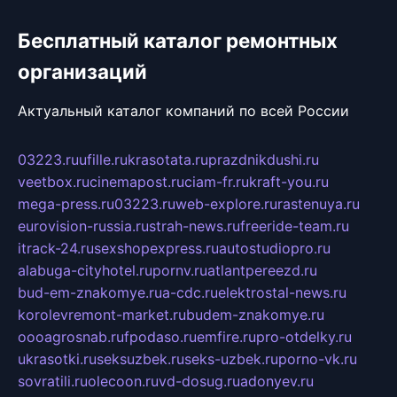
Бесплатный каталог ремонтных
организаций
Актуальный каталог компаний по всей России
03223.ru
ufille.ru
krasotata.ru
prazdnikdushi.ru
veetbox.ru
cinemapost.ru
ciam-fr.ru
kraft-you.ru
mega-press.ru
03223.ru
web-explore.ru
rastenuya.ru
eurovision-russia.ru
strah-news.ru
freeride-team.ru
itrack-24.ru
sexshopexpress.ru
autostudiopro.ru
alabuga-cityhotel.ru
pornv.ru
atlantpereezd.ru
bud-em-znakomye.ru
a-cdc.ru
elektrostal-news.ru
korolevremont-market.ru
budem-znakomye.ru
oooagrosnab.ru
fpodaso.ru
emfire.ru
pro-otdelky.ru
ukrasotki.ru
seksuzbek.ru
seks-uzbek.ru
porno-vk.ru
sovratili.ru
olecoon.ru
vd-dosug.ru
adonyev.ru