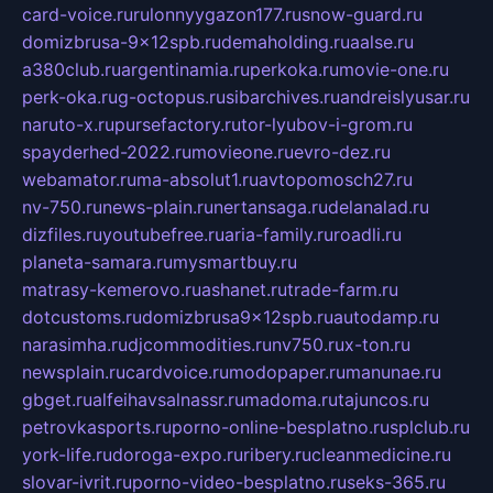
card-voice.ru
rulonnyygazon177.ru
snow-guard.ru
domizbrusa-9x12spb.ru
demaholding.ru
aalse.ru
a380club.ru
argentinamia.ru
perkoka.ru
movie-one.ru
perk-oka.ru
g-octopus.ru
sibarchives.ru
andreislyusar.ru
naruto-x.ru
pursefactory.ru
tor-lyubov-i-grom.ru
spayderhed-2022.ru
movieone.ru
evro-dez.ru
webamator.ru
ma-absolut1.ru
avtopomosch27.ru
nv-750.ru
news-plain.ru
nertansaga.ru
delanalad.ru
dizfiles.ru
youtubefree.ru
aria-family.ru
roadli.ru
planeta-samara.ru
mysmartbuy.ru
matrasy-kemerovo.ru
ashanet.ru
trade-farm.ru
dotcustoms.ru
domizbrusa9x12spb.ru
autodamp.ru
narasimha.ru
djcommodities.ru
nv750.ru
x-ton.ru
newsplain.ru
cardvoice.ru
modopaper.ru
manunae.ru
gbget.ru
alfeihavsalnassr.ru
madoma.ru
tajuncos.ru
petrovkasports.ru
porno-online-besplatno.ru
splclub.ru
york-life.ru
doroga-expo.ru
ribery.ru
cleanmedicine.ru
slovar-ivrit.ru
porno-video-besplatno.ru
seks-365.ru