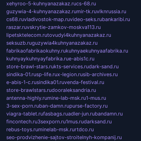
xehyroo-5-kuhnyanazakaz.ru
cs-68.ru
guzywia-4-kuhnyanazakaz.ru
mir-tk.ru
vlknrussia.ru
cs68.ru
vladivostok-map.ru
video-seks.ru
bankaribi.ru
raszar.ru
vskrytie-zamkov-moskva113.ru
lipetsktelecom.ru
tovudyi4kuhnyanazakaz.ru
seksuzb.ru
guzywia4kuhnyanazakaz.ru
fabrikaofabrikaokuhny.ru
kuhnyaekuhnyaafabrika.ru
kuhnyaykuhnyayfabrika.ru
e-abis1c.ru
store-brawl-stars.ru
kts-services.ru
dark-sand.ru
sindika-01.ru
sp-life.ru
x-legion.ru
sib-archives.ru
e-abis-1-c.ru
sindika01.ru
venda-festival.ru
store-brawlstars.ru
dooraleksandria.ru
antenna-highly.ru
mine-lab-msk.ru
1-mus.ru
3-sex-porn.ru
ban-damn.ru
purse-factory.ru
viagra-tablet.ru
fasbags.ru
adler-jun.ru
bandamn.ru
fincontech.ru
3sexporn.ru
1mus.ru
darksand.ru
rebus-toys.ru
minelab-msk.ru
rtdco.ru
seo-prodvizhenie-sajtov-stroitelnyh-kompanij.ru