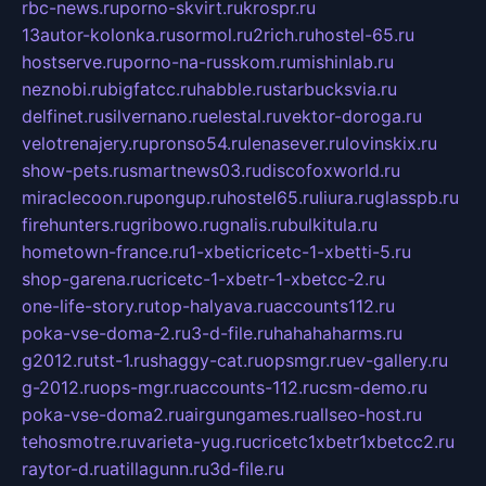
rbc-news.ru
porno-skvirt.ru
krospr.ru
13autor-kolonka.ru
sormol.ru
2rich.ru
hostel-65.ru
hostserve.ru
porno-na-russkom.ru
mishinlab.ru
neznobi.ru
bigfatcc.ru
habble.ru
starbucksvia.ru
delfinet.ru
silvernano.ru
elestal.ru
vektor-doroga.ru
velotrenajery.ru
pronso54.ru
lenasever.ru
lovinskix.ru
show-pets.ru
smartnews03.ru
discofoxworld.ru
miraclecoon.ru
pongup.ru
hostel65.ru
liura.ru
glasspb.ru
firehunters.ru
gribowo.ru
gnalis.ru
bulkitula.ru
hometown-france.ru
1-xbeticricetc-1-xbetti-5.ru
shop-garena.ru
cricetc-1-xbetr-1-xbetcc-2.ru
one-life-story.ru
top-halyava.ru
accounts112.ru
poka-vse-doma-2.ru
3-d-file.ru
hahahaharms.ru
g2012.ru
tst-1.ru
shaggy-cat.ru
opsmgr.ru
ev-gallery.ru
g-2012.ru
ops-mgr.ru
accounts-112.ru
csm-demo.ru
poka-vse-doma2.ru
airgungames.ru
allseo-host.ru
tehosmotre.ru
varieta-yug.ru
cricetc1xbetr1xbetcc2.ru
raytor-d.ru
atillagunn.ru
3d-file.ru