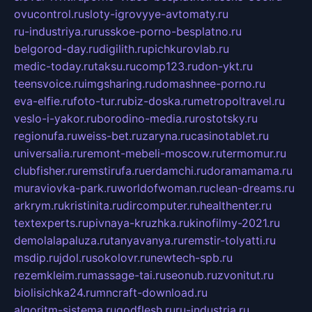
ovucontrol.ru
sloty-igrovyye-avtomaty.ru
ru-industriya.ru
russkoe-porno-besplatno.ru
belgorod-day.ru
digilith.ru
pichkurovlab.ru
medic-today.ru
taksu.ru
comp123.ru
don-ykt.ru
teensvoice.ru
imgsharing.ru
domashnee-porno.ru
eva-elfie.ru
foto-tur.ru
biz-doska.ru
metropoltravel.ru
veslo-i-yakor.ru
borodino-media.ru
rostotsky.ru
regionufa.ru
weiss-bet.ru
zaryna.ru
casinotablet.ru
universalia.ru
remont-mebeli-moscow.ru
termomur.ru
clubfisher.ru
remstirufa.ru
erdamchi.ru
doramamama.ru
muraviovka-park.ru
worldofwoman.ru
clean-dreams.ru
arkrym.ru
kristinita.ru
dircomputer.ru
healthenter.ru
textexperts.ru
pivnaya-kruzhka.ru
kinofilmy-2021.ru
demolalapaluza.ru
tanyavanya.ru
remstir-tolyatti.ru
msdip.ru
jdol.ru
sokolovr.ru
newtech-spb.ru
rezemkleim.ru
massage-tai.ru
seonub.ru
zvonitut.ru
biolisichka24.ru
mncraft-download.ru
algoritm-sistema.ru
godflesh.ru
ru-industria.ru