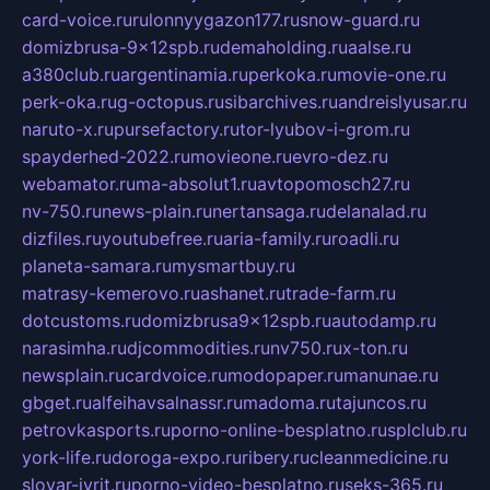
card-voice.ru
rulonnyygazon177.ru
snow-guard.ru
domizbrusa-9x12spb.ru
demaholding.ru
aalse.ru
a380club.ru
argentinamia.ru
perkoka.ru
movie-one.ru
perk-oka.ru
g-octopus.ru
sibarchives.ru
andreislyusar.ru
naruto-x.ru
pursefactory.ru
tor-lyubov-i-grom.ru
spayderhed-2022.ru
movieone.ru
evro-dez.ru
webamator.ru
ma-absolut1.ru
avtopomosch27.ru
nv-750.ru
news-plain.ru
nertansaga.ru
delanalad.ru
dizfiles.ru
youtubefree.ru
aria-family.ru
roadli.ru
planeta-samara.ru
mysmartbuy.ru
matrasy-kemerovo.ru
ashanet.ru
trade-farm.ru
dotcustoms.ru
domizbrusa9x12spb.ru
autodamp.ru
narasimha.ru
djcommodities.ru
nv750.ru
x-ton.ru
newsplain.ru
cardvoice.ru
modopaper.ru
manunae.ru
gbget.ru
alfeihavsalnassr.ru
madoma.ru
tajuncos.ru
petrovkasports.ru
porno-online-besplatno.ru
splclub.ru
york-life.ru
doroga-expo.ru
ribery.ru
cleanmedicine.ru
slovar-ivrit.ru
porno-video-besplatno.ru
seks-365.ru