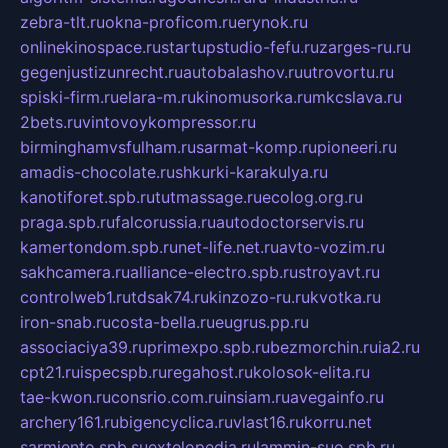
zebra-tlt.ru
okna-proficom.ru
erynok.ru
onlinekinospace.ru
startupstudio-fefu.ru
zarges-ru.ru
gegenjustizunrecht.ru
autobalashov.ru
utrovortu.ru
spiski-firm.ru
elara-m.ru
kinomusorka.ru
mkcslava.ru
2bets.ru
vintovoykompressor.ru
birminghamvsfulham.ru
sarmat-komp.ru
pioneeri.ru
amadis-chocolate.ru
shkurki-karakulya.ru
kanotiforet.spb.ru
tutmassage.ru
ecolog.org.ru
praga.spb.ru
falcorussia.ru
autodoctorservis.ru
kamertondom.spb.ru
net-life.net.ru
avto-vozim.ru
sakhcamera.ru
alliance-electro.spb.ru
stroyavt.ru
controlweb1.ru
tdsak74.ru
kinzozo-ru.ru
kvotka.ru
iron-snab.ru
costa-bella.ru
eugrus.pp.ru
associaciya39.ru
primexpo.spb.ru
bezmorchin.ru
ia2.ru
cpt21.ru
ispecspb.ru
regahost.ru
kolosok-elita.ru
tae-kwon.ru
consrio.com.ru
insiam.ru
avegainfo.ru
archery161.ru
bigencyclica.ru
vlast16.ru
korru.net
sarmiento.spb.su
extelopedia.ru
lammin-suo.spb.ru