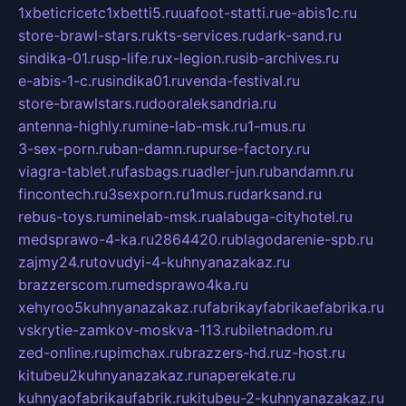
1xbeticricetc1xbetti5.ru
uafoot-statti.ru
e-abis1c.ru
store-brawl-stars.ru
kts-services.ru
dark-sand.ru
sindika-01.ru
sp-life.ru
x-legion.ru
sib-archives.ru
e-abis-1-c.ru
sindika01.ru
venda-festival.ru
store-brawlstars.ru
dooraleksandria.ru
antenna-highly.ru
mine-lab-msk.ru
1-mus.ru
3-sex-porn.ru
ban-damn.ru
purse-factory.ru
viagra-tablet.ru
fasbags.ru
adler-jun.ru
bandamn.ru
fincontech.ru
3sexporn.ru
1mus.ru
darksand.ru
rebus-toys.ru
minelab-msk.ru
alabuga-cityhotel.ru
medsprawo-4-ka.ru
2864420.ru
blagodarenie-spb.ru
zajmy24.ru
tovudyi-4-kuhnyanazakaz.ru
brazzerscom.ru
medsprawo4ka.ru
xehyroo5kuhnyanazakaz.ru
fabrikayfabrikaefabrika.ru
vskrytie-zamkov-moskva-113.ru
biletnadom.ru
zed-online.ru
pimchax.ru
brazzers-hd.ru
z-host.ru
kitubeu2kuhnyanazakaz.ru
naperekate.ru
kuhnyaofabrikaufabrik.ru
kitubeu-2-kuhnyanazakaz.ru