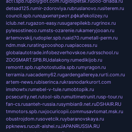
act1.spb.ru
polyglot.com.ru
gidlipetsk.ru
ooo-driada.ru
detsad125.ru
mir-zdoroviya.ru
bruslanovo.ru
siterem.ru
council.spb.ru
лодкипатриот.рф
kafekolizey.ru
iclub.net.ru
gazon-easy.ru
sugarepilekb.ru
grinox.ru
pylesostineco.ru
msts-ozarenie.ru
kameryjooan.ru
artemovskij.ru
dopler.spb.ru
aid70.ru
metall-perm.ru
ndm.msk.ru
ratingzooshop.ru
apiaccess.ru
globalautotrade.info
bezverhovskoe.ru
drsschool.ru
ZOOSMART.SPB.RU
dalakony.ru
medikijob.ru
remontt.spb.ru
photostudia.spb.ru
myragon.ru
terramia.ru
academy62.ru
gardengallereya.ru
rti.com.ru
artem-news.ru
biserinca.ru
krasnodarkurort.com
imshowtv.ru
mebel-v-tule.ru
mobtopik.ru
pcsecurity.net.ru
tool-sib.ru
multimetrunit.ru
sp-tour.ru
fan-cs.ru
santeh-russia.ru
symbian9.net.ru
DSHAIR.RU
tmmotors.spb.ru
xjocuricopii.com
musavtomat.msk.ru
obustrojdom.ru
sovetcik.ru
ybaranovskaya.ru
ppknews.ru
cult-alshei.ru
JAPANRUSSIA.RU