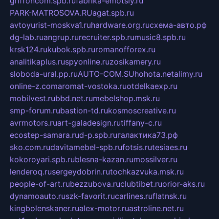
griffoncom.spb.ru
fabrika-emotsiy.ru
PARK-MATROSOVA.RU
agat.spb.ru
avtoyurist-moskva1.ru
hardware.org.ru
схема-авто.рф
dg-lab.ru
angrup.ru
recruiter.spb.ru
music8.spb.ru
krsk124.ru
kubok.spb.ru
romanofforex.ru
analitikaplus.ru
spyonline.ru
zosikamery.ru
sloboda-ural.pp.ru
AUTO-COM.SU
hohota.net
alimy.ru
online-z.com
aromat-vostoka.ru
otdelkaexp.ru
mobilvest.ru
bbd.net.ru
mebelshop.msk.ru
smp-forum.ru
bastion-td.ru
kosmoscreative.ru
avrmotors.ru
art-galadesign.ru
tiffany-c.ru
ecostep-samara.ru
d-p.spb.ru
галактика73.рф
sko.com.ru
davitamebel-spb.ru
fotsis.ru
tesiaes.ru
kokoroyari.spb.ru
blesna-kazan.ru
mossilver.ru
lenderoq.ru
sergeydobrin.ru
tochkazvuka.msk.ru
people-of-art.ru
bezzubova.ru
clubtibet.ru
orior-aks.ru
dynamoauto.ru
szk-favorit.ru
carlines.ru
flatnsk.ru
kingbolenskaner.ru
alex-motor.ru
astroline.net.ru