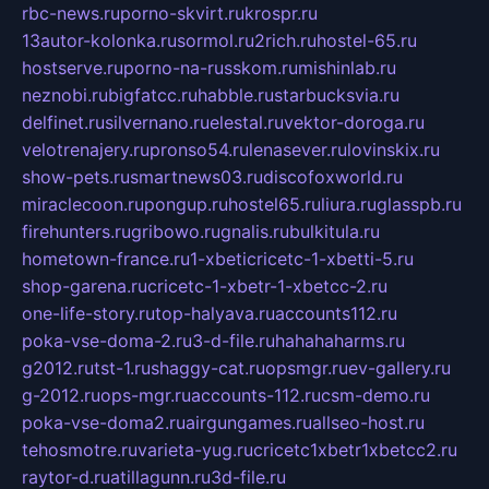
rbc-news.ru
porno-skvirt.ru
krospr.ru
13autor-kolonka.ru
sormol.ru
2rich.ru
hostel-65.ru
hostserve.ru
porno-na-russkom.ru
mishinlab.ru
neznobi.ru
bigfatcc.ru
habble.ru
starbucksvia.ru
delfinet.ru
silvernano.ru
elestal.ru
vektor-doroga.ru
velotrenajery.ru
pronso54.ru
lenasever.ru
lovinskix.ru
show-pets.ru
smartnews03.ru
discofoxworld.ru
miraclecoon.ru
pongup.ru
hostel65.ru
liura.ru
glasspb.ru
firehunters.ru
gribowo.ru
gnalis.ru
bulkitula.ru
hometown-france.ru
1-xbeticricetc-1-xbetti-5.ru
shop-garena.ru
cricetc-1-xbetr-1-xbetcc-2.ru
one-life-story.ru
top-halyava.ru
accounts112.ru
poka-vse-doma-2.ru
3-d-file.ru
hahahaharms.ru
g2012.ru
tst-1.ru
shaggy-cat.ru
opsmgr.ru
ev-gallery.ru
g-2012.ru
ops-mgr.ru
accounts-112.ru
csm-demo.ru
poka-vse-doma2.ru
airgungames.ru
allseo-host.ru
tehosmotre.ru
varieta-yug.ru
cricetc1xbetr1xbetcc2.ru
raytor-d.ru
atillagunn.ru
3d-file.ru