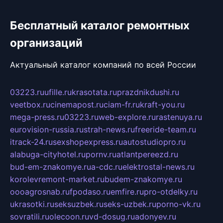
Бесплатный каталог ремонтных
организаций
Актуальный каталог компаний по всей России
03223.ru
ufille.ru
krasotata.ru
prazdnikdushi.ru
veetbox.ru
cinemapost.ru
ciam-fr.ru
kraft-you.ru
mega-press.ru
03223.ru
web-explore.ru
rastenuya.ru
eurovision-russia.ru
strah-news.ru
freeride-team.ru
itrack-24.ru
sexshopexpress.ru
autostudiopro.ru
alabuga-cityhotel.ru
pornv.ru
atlantpereezd.ru
bud-em-znakomye.ru
a-cdc.ru
elektrostal-news.ru
korolevremont-market.ru
budem-znakomye.ru
oooagrosnab.ru
fpodaso.ru
emfire.ru
pro-otdelky.ru
ukrasotki.ru
seksuzbek.ru
seks-uzbek.ru
porno-vk.ru
sovratili.ru
olecoon.ru
vd-dosug.ru
adonyev.ru