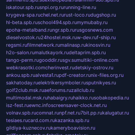
iskatour.spb.ru
snpi.org.ru
running-line.ru
krygeva-spa.ru
chel.net.ru
rust-loco.ru
dugshop.ru
hl-beta.spb.ru
school494.spb.ru
mymubaby.ru
epoha-metalband.ru
ngr.spb.ru
rusgosnews.com
dieselvostok.ru
24hostel.msk.ru
w-dev.ru
f-ship.ru
regsmi.ru
filmnetwork.ru
malinasp.ru
kinosvin.ru
h2o-salon.ru
malutkayork.ru
deltaprim.spb.ru
tango-perm.ru
gooddir.ru
sgv.su
multiki-online.com
webkrasotki.com
cherinvest.ru
detskiy-ostrov.ru
ankou.spb.ru
alvesta1.ru
pdf-creator.ru
nix-files.org.ru
sakhatoday.ru
elektrikersymboler.ru
sputnikyes.ru
golf2club.msk.ru
aeforums.ru
zallclub.ru
multimodal.msk.ru
habaigry.ru
haikko.ru
sobakopedia.ru
isz-fest.ru
ewnc.info
screensaver-clock.net.ru
volnav.spb.ru
comnat.ru
npf.net.ru
7bit.pp.ru
kalugatur.ru
tesiaes.ru
card.com.ru
kazanka.spb.ru
gildiya-kuznecov.ru
kameryboavision.ru