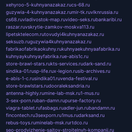
xehyroo-5-kuhnyanazakaz.ru
cs-68.ru
guzywia-4-kuhnyanazakaz.ru
mir-tk.ru
vlknrussia.ru
cs68.ru
vladivostok-map.ru
video-seks.ru
bankaribi.ru
raszar.ru
vskrytie-zamkov-moskva113.ru
lipetsktelecom.ru
tovudyi4kuhnyanazakaz.ru
seksuzb.ru
guzywia4kuhnyanazakaz.ru
fabrikaofabrikaokuhny.ru
kuhnyaekuhnyaafabrika.ru
kuhnyaykuhnyayfabrika.ru
e-abis1c.ru
store-brawl-stars.ru
kts-services.ru
dark-sand.ru
sindika-01.ru
sp-life.ru
x-legion.ru
sib-archives.ru
e-abis-1-c.ru
sindika01.ru
venda-festival.ru
store-brawlstars.ru
dooraleksandria.ru
antenna-highly.ru
mine-lab-msk.ru
1-mus.ru
3-sex-porn.ru
ban-damn.ru
purse-factory.ru
viagra-tablet.ru
fasbags.ru
adler-jun.ru
bandamn.ru
fincontech.ru
3sexporn.ru
1mus.ru
darksand.ru
rebus-toys.ru
minelab-msk.ru
rtdco.ru
seo-prodvizhenie-sajtov-stroitelnyh-kompanij.ru