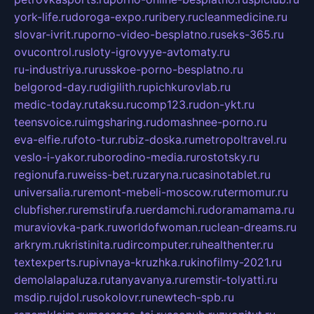
york-life.ru
doroga-expo.ru
ribery.ru
cleanmedicine.ru
slovar-ivrit.ru
porno-video-besplatno.ru
seks-365.ru
ovucontrol.ru
sloty-igrovyye-avtomaty.ru
ru-industriya.ru
russkoe-porno-besplatno.ru
belgorod-day.ru
digilith.ru
pichkurovlab.ru
medic-today.ru
taksu.ru
comp123.ru
don-ykt.ru
teensvoice.ru
imgsharing.ru
domashnee-porno.ru
eva-elfie.ru
foto-tur.ru
biz-doska.ru
metropoltravel.ru
veslo-i-yakor.ru
borodino-media.ru
rostotsky.ru
regionufa.ru
weiss-bet.ru
zaryna.ru
casinotablet.ru
universalia.ru
remont-mebeli-moscow.ru
termomur.ru
clubfisher.ru
remstirufa.ru
erdamchi.ru
doramamama.ru
muraviovka-park.ru
worldofwoman.ru
clean-dreams.ru
arkrym.ru
kristinita.ru
dircomputer.ru
healthenter.ru
textexperts.ru
pivnaya-kruzhka.ru
kinofilmy-2021.ru
demolalapaluza.ru
tanyavanya.ru
remstir-tolyatti.ru
msdip.ru
jdol.ru
sokolovr.ru
newtech-spb.ru