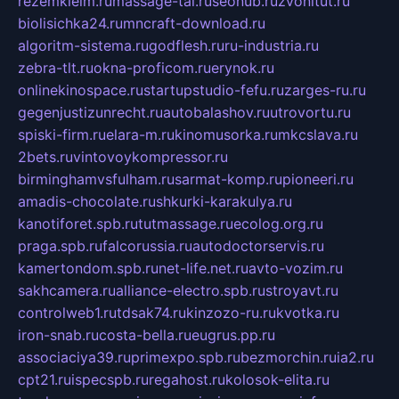
rezemkleim.ru
massage-tai.ru
seonub.ru
zvonitut.ru
biolisichka24.ru
mncraft-download.ru
algoritm-sistema.ru
godflesh.ru
ru-industria.ru
zebra-tlt.ru
okna-proficom.ru
erynok.ru
onlinekinospace.ru
startupstudio-fefu.ru
zarges-ru.ru
gegenjustizunrecht.ru
autobalashov.ru
utrovortu.ru
spiski-firm.ru
elara-m.ru
kinomusorka.ru
mkcslava.ru
2bets.ru
vintovoykompressor.ru
birminghamvsfulham.ru
sarmat-komp.ru
pioneeri.ru
amadis-chocolate.ru
shkurki-karakulya.ru
kanotiforet.spb.ru
tutmassage.ru
ecolog.org.ru
praga.spb.ru
falcorussia.ru
autodoctorservis.ru
kamertondom.spb.ru
net-life.net.ru
avto-vozim.ru
sakhcamera.ru
alliance-electro.spb.ru
stroyavt.ru
controlweb1.ru
tdsak74.ru
kinzozo-ru.ru
kvotka.ru
iron-snab.ru
costa-bella.ru
eugrus.pp.ru
associaciya39.ru
primexpo.spb.ru
bezmorchin.ru
ia2.ru
cpt21.ru
ispecspb.ru
regahost.ru
kolosok-elita.ru