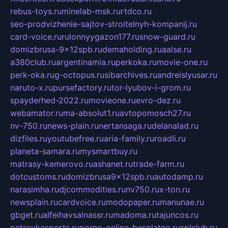
rebus-toys.ru
minelab-msk.ru
rtdco.ru
seo-prodvizhenie-sajtov-stroitelnyh-kompanij.ru
card-voice.ru
rulonnyygazon177.ru
snow-guard.ru
domizbrusa-9x12spb.ru
demaholding.ru
aalse.ru
a380club.ru
argentinamia.ru
perkoka.ru
movie-one.ru
perk-oka.ru
g-octopus.ru
sibarchives.ru
andreislyusar.ru
naruto-x.ru
pursefactory.ru
tor-lyubov-i-grom.ru
spayderhed-2022.ru
movieone.ru
evro-dez.ru
webamator.ru
ma-absolut1.ru
avtopomosch27.ru
nv-750.ru
news-plain.ru
nertansaga.ru
delanalad.ru
dizfiles.ru
youtubefree.ru
aria-family.ru
roadli.ru
planeta-samara.ru
mysmartbuy.ru
matrasy-kemerovo.ru
ashanet.ru
trade-farm.ru
dotcustoms.ru
domizbrusa9x12spb.ru
autodamp.ru
narasimha.ru
djcommodities.ru
nv750.ru
x-ton.ru
newsplain.ru
cardvoice.ru
modopaper.ru
manunae.ru
gbget.ru
alfeihavsalnassr.ru
madoma.ru
tajuncos.ru
petrovkasports.ru
porno-online-besplatno.ru
splclub.ru