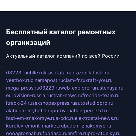
Бесплатный каталог ремонтных
организаций
Актуальный каталог компаний по всей России
03223.ru
ufille.ru
krasotata.ru
prazdnikdushi.ru
veetbox.ru
cinemapost.ru
ciam-fr.ru
kraft-you.ru
mega-press.ru
03223.ru
web-explore.ru
rastenuya.ru
eurovision-russia.ru
strah-news.ru
freeride-team.ru
itrack-24.ru
sexshopexpress.ru
autostudiopro.ru
alabuga-cityhotel.ru
pornv.ru
atlantpereezd.ru
bud-em-znakomye.ru
a-cdc.ru
elektrostal-news.ru
korolevremont-market.ru
budem-znakomye.ru
oooagrosnab.ru
fpodaso.ru
emfire.ru
pro-otdelky.ru