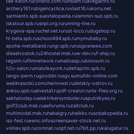
tae-kwon.ru
consrio.com.ru
insiam.ru
avegainfo.ru
archery161.ru
bigencyclica.ru
vlast16.ru
korru.net
sarmiento.spb.su
extelopedia.ru
lammin-suo.spb.ru
iskatour.spb.ru
snpi.org.ru
running-line.ru
krygeva-spa.ru
chel.net.ru
rust-loco.ru
dugshop.ru
hl-beta.spb.ru
school494.spb.ru
mymubaby.ru
epoha-metalband.ru
ngr.spb.ru
rusgosnews.com
dieselvostok.ru
24hostel.msk.ru
w-dev.ru
f-ship.ru
regsmi.ru
filmnetwork.ru
malinasp.ru
kinosvin.ru
h2o-salon.ru
malutkayork.ru
deltaprim.spb.ru
tango-perm.ru
gooddir.ru
sgv.su
multiki-online.com
webkrasotki.com
cherinvest.ru
detskiy-ostrov.ru
ankou.spb.ru
alvesta1.ru
pdf-creator.ru
nix-files.org.ru
sakhatoday.ru
elektrikersymboler.ru
sputnikyes.ru
golf2club.msk.ru
aeforums.ru
zallclub.ru
multimodal.msk.ru
habaigry.ru
haikko.ru
sobakopedia.ru
isz-fest.ru
ewnc.info
screensaver-clock.net.ru
volnav.spb.ru
comnat.ru
npf.net.ru
7bit.pp.ru
kalugatur.ru