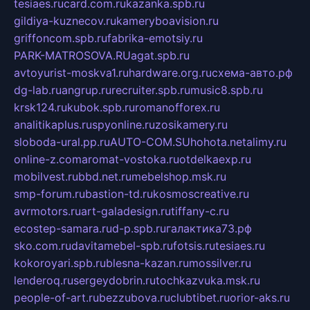
tesiaes.ru
card.com.ru
kazanka.spb.ru
gildiya-kuznecov.ru
kameryboavision.ru
griffoncom.spb.ru
fabrika-emotsiy.ru
PARK-MATROSOVA.RU
agat.spb.ru
avtoyurist-moskva1.ru
hardware.org.ru
схема-авто.рф
dg-lab.ru
angrup.ru
recruiter.spb.ru
music8.spb.ru
krsk124.ru
kubok.spb.ru
romanofforex.ru
analitikaplus.ru
spyonline.ru
zosikamery.ru
sloboda-ural.pp.ru
AUTO-COM.SU
hohota.net
alimy.ru
online-z.com
aromat-vostoka.ru
otdelkaexp.ru
mobilvest.ru
bbd.net.ru
mebelshop.msk.ru
smp-forum.ru
bastion-td.ru
kosmoscreative.ru
avrmotors.ru
art-galadesign.ru
tiffany-c.ru
ecostep-samara.ru
d-p.spb.ru
галактика73.рф
sko.com.ru
davitamebel-spb.ru
fotsis.ru
tesiaes.ru
kokoroyari.spb.ru
blesna-kazan.ru
mossilver.ru
lenderoq.ru
sergeydobrin.ru
tochkazvuka.msk.ru
people-of-art.ru
bezzubova.ru
clubtibet.ru
orior-aks.ru