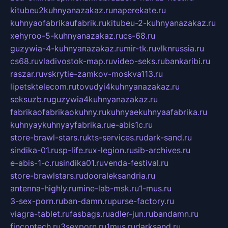
kitubeu2kuhnyanazakaz.ru
naperekate.ru
kuhnyaofabrikaufabrik.ru
kitubeu-2-kuhnyanazakaz.ru
xehyroo-5-kuhnyanazakaz.ru
cs-68.ru
guzywia-4-kuhnyanazakaz.ru
mir-tk.ru
vlknrussia.ru
cs68.ru
vladivostok-map.ru
video-seks.ru
bankaribi.ru
raszar.ru
vskrytie-zamkov-moskva113.ru
lipetsktelecom.ru
tovudyi4kuhnyanazakaz.ru
seksuzb.ru
guzywia4kuhnyanazakaz.ru
fabrikaofabrikaokuhny.ru
kuhnyaekuhnyaafabrika.ru
kuhnyaykuhnyayfabrika.ru
e-abis1c.ru
store-brawl-stars.ru
kts-services.ru
dark-sand.ru
sindika-01.ru
sp-life.ru
x-legion.ru
sib-archives.ru
e-abis-1-c.ru
sindika01.ru
venda-festival.ru
store-brawlstars.ru
dooraleksandria.ru
antenna-highly.ru
mine-lab-msk.ru
1-mus.ru
3-sex-porn.ru
ban-damn.ru
purse-factory.ru
viagra-tablet.ru
fasbags.ru
adler-jun.ru
bandamn.ru
fincontech.ru
3sexporn.ru
1mus.ru
darksand.ru