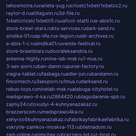
tehosmotre.ru
varieta-yug.ru
cricetc1xbetr1xbetcc2.ru
raytor-d.ru
atillagunn.ru
3d-file.ru
1xbeticricetc1xbetti5.ru
uafoot-statti.ru
e-abis1c.ru
store-brawl-stars.ru
kts-services.ru
dark-sand.ru
sindika-01.ru
sp-life.ru
x-legion.ru
sib-archives.ru
e-abis-1-c.ru
sindika01.ru
venda-festival.ru
store-brawlstars.ru
dooraleksandria.ru
antenna-highly.ru
mine-lab-msk.ru
1-mus.ru
3-sex-porn.ru
ban-damn.ru
purse-factory.ru
viagra-tablet.ru
fasbags.ru
adler-jun.ru
bandamn.ru
fincontech.ru
3sexporn.ru
1mus.ru
darksand.ru
rebus-toys.ru
minelab-msk.ru
alabuga-cityhotel.ru
medsprawo-4-ka.ru
2864420.ru
blagodarenie-spb.ru
zajmy24.ru
tovudyi-4-kuhnyanazakaz.ru
brazzerscom.ru
medsprawo4ka.ru
xehyroo5kuhnyanazakaz.ru
fabrikayfabrikaefabrika.ru
vskrytie-zamkov-moskva-113.ru
biletnadom.ru
zed-online.ru
pimchax.ru
brazzers-hd.ru
z-host.ru