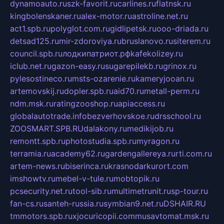
dynamoauto.ru
szk-favorit.ru
carlines.ru
flatnsk.ru
kingbolenskaner.ru
alex-motor.ru
astroline.net.ru
act1.spb.ru
polyglot.com.ru
gidlipetsk.ru
ooo-driada.ru
detsad125.ru
mir-zdoroviya.ru
bruslanovo.ru
siterem.ru
council.spb.ru
лодкипатриот.рф
kafekolizey.ru
iclub.net.ru
gazon-easy.ru
sugarepilekb.ru
grinox.ru
pylesostineco.ru
msts-ozarenie.ru
kameryjooan.ru
artemovskij.ru
dopler.spb.ru
aid70.ru
metall-perm.ru
ndm.msk.ru
ratingzooshop.ru
apiaccess.ru
globalautotrade.info
bezverhovskoe.ru
drsschool.ru
ZOOSMART.SPB.RU
dalakony.ru
medikijob.ru
remontt.spb.ru
photostudia.spb.ru
myragon.ru
terramia.ru
academy62.ru
gardengallereya.ru
rti.com.ru
artem-news.ru
biserinca.ru
krasnodarkurort.com
imshowtv.ru
mebel-v-tule.ru
mobtopik.ru
pcsecurity.net.ru
tool-sib.ru
multimetrunit.ru
sp-tour.ru
fan-cs.ru
santeh-russia.ru
symbian9.net.ru
DSHAIR.RU
tmmotors.spb.ru
xjocuricopii.com
musavtomat.msk.ru