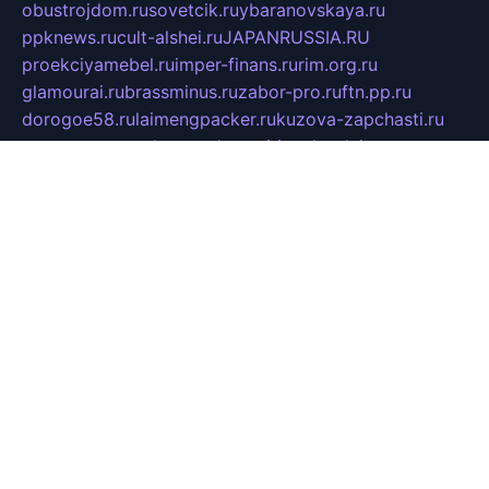
obustrojdom.ru
sovetcik.ru
ybaranovskaya.ru
ppknews.ru
cult-alshei.ru
JAPANRUSSIA.RU
proekciyamebel.ru
imper-finans.ru
rim.org.ru
glamourai.ru
brassminus.ru
zabor-pro.ru
ftn.pp.ru
dorogoe58.ru
laimengpacker.ru
kuzova-zapchasti.ru
sageerp.ru
taxodrom.ru
dsrazvitie.ru
hardcity.net.ru
ratinghomegames.ru
topservice25.ru
gubernyan.ru
gtglasslined.ru
ii4.ru
tssport.spb.ru
andorra24.com
blackwallstreet.ru
oboimos.ru
optim-doors.com.ru
ikuch.ru
nycr.org.ru
npa21.ru
vremya-ch.spb.ru
desert000.ru
ivtorgi.ru
ifiori.ru
catalog-statei.ru
dcv.org.ru
spetsmaster174.ru
ipkameryhiseeu.ru
dum26.ru
ruspol.spb.ru
fr-opendp.ru
kam-solnyshko.ru
cheyenne-arapaho.ru
sevzapmetal.spb.ru
ted-lapidus.spb.ru
parasite-eliminator.ru
sigma-complete.ru
modernworld.ru
dama-moda.ru
eholot-group.ru
sk-nvkz.ru
DRONGOLD.RU
democratia2.ru
i-farmer.ru
mass-sport.org