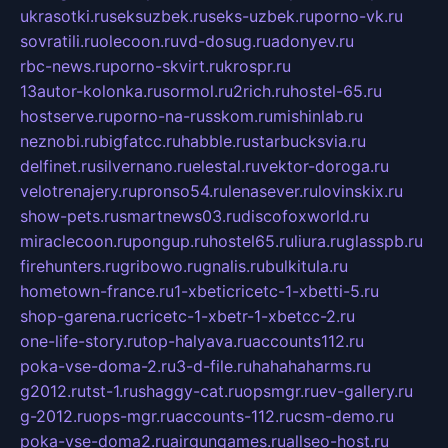
ukrasotki.ru
seksuzbek.ru
seks-uzbek.ru
porno-vk.ru
sovratili.ru
olecoon.ru
vd-dosug.ru
adonyev.ru
rbc-news.ru
porno-skvirt.ru
krospr.ru
13autor-kolonka.ru
sormol.ru
2rich.ru
hostel-65.ru
hostserve.ru
porno-na-russkom.ru
mishinlab.ru
neznobi.ru
bigfatcc.ru
habble.ru
starbucksvia.ru
delfinet.ru
silvernano.ru
elestal.ru
vektor-doroga.ru
velotrenajery.ru
pronso54.ru
lenasever.ru
lovinskix.ru
show-pets.ru
smartnews03.ru
discofoxworld.ru
miraclecoon.ru
pongup.ru
hostel65.ru
liura.ru
glasspb.ru
firehunters.ru
gribowo.ru
gnalis.ru
bulkitula.ru
hometown-france.ru
1-xbeticricetc-1-xbetti-5.ru
shop-garena.ru
cricetc-1-xbetr-1-xbetcc-2.ru
one-life-story.ru
top-halyava.ru
accounts112.ru
poka-vse-doma-2.ru
3-d-file.ru
hahahaharms.ru
g2012.ru
tst-1.ru
shaggy-cat.ru
opsmgr.ru
ev-gallery.ru
g-2012.ru
ops-mgr.ru
accounts-112.ru
csm-demo.ru
poka-vse-doma2.ru
airgungames.ru
allseo-host.ru