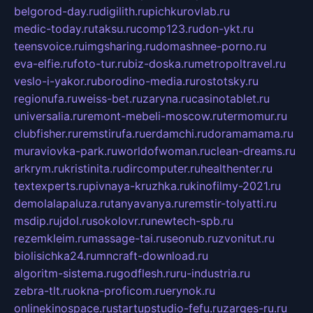
belgorod-day.ru
digilith.ru
pichkurovlab.ru
medic-today.ru
taksu.ru
comp123.ru
don-ykt.ru
teensvoice.ru
imgsharing.ru
domashnee-porno.ru
eva-elfie.ru
foto-tur.ru
biz-doska.ru
metropoltravel.ru
veslo-i-yakor.ru
borodino-media.ru
rostotsky.ru
regionufa.ru
weiss-bet.ru
zaryna.ru
casinotablet.ru
universalia.ru
remont-mebeli-moscow.ru
termomur.ru
clubfisher.ru
remstirufa.ru
erdamchi.ru
doramamama.ru
muraviovka-park.ru
worldofwoman.ru
clean-dreams.ru
arkrym.ru
kristinita.ru
dircomputer.ru
healthenter.ru
textexperts.ru
pivnaya-kruzhka.ru
kinofilmy-2021.ru
demolalapaluza.ru
tanyavanya.ru
remstir-tolyatti.ru
msdip.ru
jdol.ru
sokolovr.ru
newtech-spb.ru
rezemkleim.ru
massage-tai.ru
seonub.ru
zvonitut.ru
biolisichka24.ru
mncraft-download.ru
algoritm-sistema.ru
godflesh.ru
ru-industria.ru
zebra-tlt.ru
okna-proficom.ru
erynok.ru
onlinekinospace.ru
startupstudio-fefu.ru
zarges-ru.ru