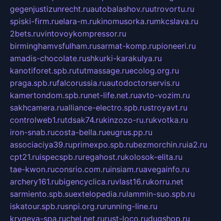
gegenjustizunrecht.ru
autobalashov.ru
utrovortu.ru
spiski-firm.ru
elara-m.ru
kinomusorka.ru
mkcslava.ru
2bets.ru
vintovoykompressor.ru
birminghamvsfulham.ru
sarmat-komp.ru
pioneeri.ru
amadis-chocolate.ru
shkurki-karakulya.ru
kanotiforet.spb.ru
tutmassage.ru
ecolog.org.ru
praga.spb.ru
falcorussia.ru
autodoctorservis.ru
kamertondom.spb.ru
net-life.net.ru
avto-vozim.ru
sakhcamera.ru
alliance-electro.spb.ru
stroyavt.ru
controlweb1.ru
tdsak74.ru
kinzozo-ru.ru
kvotka.ru
iron-snab.ru
costa-bella.ru
eugrus.pp.ru
associaciya39.ru
primexpo.spb.ru
bezmorchin.ru
ia2.ru
cpt21.ru
ispecspb.ru
regahost.ru
kolosok-elita.ru
tae-kwon.ru
consrio.com.ru
insiam.ru
avegainfo.ru
archery161.ru
bigencyclica.ru
vlast16.ru
korru.net
sarmiento.spb.su
extelopedia.ru
lammin-suo.spb.ru
iskatour.spb.ru
snpi.org.ru
running-line.ru
krygeva-spa.ru
chel.net.ru
rust-loco.ru
dugshop.ru