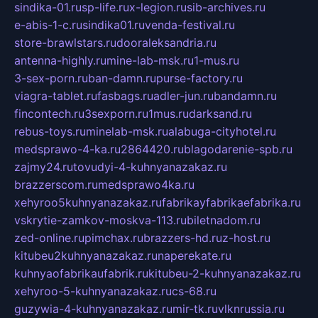
sindika-01.ru
sp-life.ru
x-legion.ru
sib-archives.ru
e-abis-1-c.ru
sindika01.ru
venda-festival.ru
store-brawlstars.ru
dooraleksandria.ru
antenna-highly.ru
mine-lab-msk.ru
1-mus.ru
3-sex-porn.ru
ban-damn.ru
purse-factory.ru
viagra-tablet.ru
fasbags.ru
adler-jun.ru
bandamn.ru
fincontech.ru
3sexporn.ru
1mus.ru
darksand.ru
rebus-toys.ru
minelab-msk.ru
alabuga-cityhotel.ru
medsprawo-4-ka.ru
2864420.ru
blagodarenie-spb.ru
zajmy24.ru
tovudyi-4-kuhnyanazakaz.ru
brazzerscom.ru
medsprawo4ka.ru
xehyroo5kuhnyanazakaz.ru
fabrikayfabrikaefabrika.ru
vskrytie-zamkov-moskva-113.ru
biletnadom.ru
zed-online.ru
pimchax.ru
brazzers-hd.ru
z-host.ru
kitubeu2kuhnyanazakaz.ru
naperekate.ru
kuhnyaofabrikaufabrik.ru
kitubeu-2-kuhnyanazakaz.ru
xehyroo-5-kuhnyanazakaz.ru
cs-68.ru
guzywia-4-kuhnyanazakaz.ru
mir-tk.ru
vlknrussia.ru