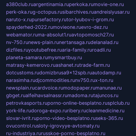
a380club.ru
argentinamia.ru
perkoka.ru
movie-one.ru
perk-oka.ru
g-octopus.ru
sibarchives.ru
andreislyusar.ru
naruto-x.ru
pursefactory.ru
tor-lyubov-i-grom.ru
spayderhed-2022.ru
movieone.ru
evro-dez.ru
webamator.ru
ma-absolut1.ru
avtopomosch27.ru
nv-750.ru
news-plain.ru
nertansaga.ru
delanalad.ru
dizfiles.ru
youtubefree.ru
aria-family.ru
roadli.ru
planeta-samara.ru
mysmartbuy.ru
matrasy-kemerovo.ru
ashanet.ru
trade-farm.ru
dotcustoms.ru
domizbrusa9x12spb.ru
autodamp.ru
narasimha.ru
djcommodities.ru
nv750.ru
x-ton.ru
newsplain.ru
cardvoice.ru
modopaper.ru
manunae.ru
gbget.ru
alfeihavsalnassr.ru
madoma.ru
tajuncos.ru
petrovkasports.ru
porno-online-besplatno.ru
splclub.ru
york-life.ru
doroga-expo.ru
ribery.ru
cleanmedicine.ru
slovar-ivrit.ru
porno-video-besplatno.ru
seks-365.ru
ovucontrol.ru
sloty-igrovyye-avtomaty.ru
ru-industriya.ru
russkoe-porno-besplatno.ru