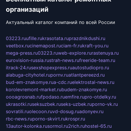
организаций
Актуальный каталог компаний по всей России
03223.ru
ufille.ru
krasotata.ru
prazdnikdushi.ru
veetbox.ru
cinemapost.ru
ciam-fr.ru
kraft-you.ru
mega-press.ru
03223.ru
web-explore.ru
rastenuya.ru
eurovision-russia.ru
strah-news.ru
freeride-team.ru
itrack-24.ru
sexshopexpress.ru
autostudiopro.ru
alabuga-cityhotel.ru
pornv.ru
atlantpereezd.ru
bud-em-znakomye.ru
a-cdc.ru
elektrostal-news.ru
korolevremont-market.ru
budem-znakomye.ru
oooagrosnab.ru
fpodaso.ru
emfire.ru
pro-otdelky.ru
ukrasotki.ru
seksuzbek.ru
seks-uzbek.ru
porno-vk.ru
sovratili.ru
olecoon.ru
vd-dosug.ru
adonyev.ru
rbc-news.ru
porno-skvirt.ru
krospr.ru
13autor-kolonka.ru
sormol.ru
2rich.ru
hostel-65.ru