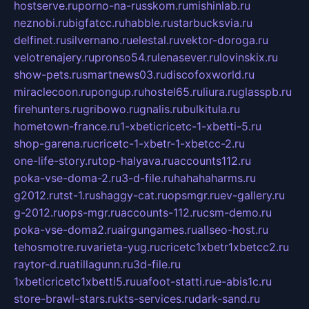
hostserve.ru
porno-na-russkom.ru
mishinlab.ru
neznobi.ru
bigfatcc.ru
habble.ru
starbucksvia.ru
delfinet.ru
silvernano.ru
elestal.ru
vektor-doroga.ru
velotrenajery.ru
pronso54.ru
lenasever.ru
lovinskix.ru
show-pets.ru
smartnews03.ru
discofoxworld.ru
miraclecoon.ru
pongup.ru
hostel65.ru
liura.ru
glasspb.ru
firehunters.ru
gribowo.ru
gnalis.ru
bulkitula.ru
hometown-france.ru
1-xbeticricetc-1-xbetti-5.ru
shop-garena.ru
cricetc-1-xbetr-1-xbetcc-2.ru
one-life-story.ru
top-halyava.ru
accounts112.ru
poka-vse-doma-2.ru
3-d-file.ru
hahahaharms.ru
g2012.ru
tst-1.ru
shaggy-cat.ru
opsmgr.ru
ev-gallery.ru
g-2012.ru
ops-mgr.ru
accounts-112.ru
csm-demo.ru
poka-vse-doma2.ru
airgungames.ru
allseo-host.ru
tehosmotre.ru
varieta-yug.ru
cricetc1xbetr1xbetcc2.ru
raytor-d.ru
atillagunn.ru
3d-file.ru
1xbeticricetc1xbetti5.ru
uafoot-statti.ru
e-abis1c.ru
store-brawl-stars.ru
kts-services.ru
dark-sand.ru