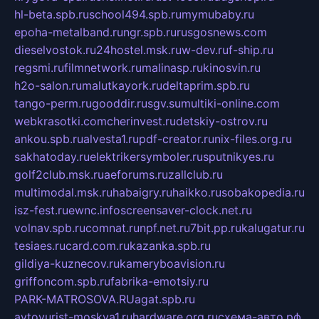
hl-beta.spb.ru
school494.spb.ru
mymubaby.ru
epoha-metalband.ru
ngr.spb.ru
rusgosnews.com
dieselvostok.ru
24hostel.msk.ru
w-dev.ru
f-ship.ru
regsmi.ru
filmnetwork.ru
malinasp.ru
kinosvin.ru
h2o-salon.ru
malutkayork.ru
deltaprim.spb.ru
tango-perm.ru
gooddir.ru
sgv.su
multiki-online.com
webkrasotki.com
cherinvest.ru
detskiy-ostrov.ru
ankou.spb.ru
alvesta1.ru
pdf-creator.ru
nix-files.org.ru
sakhatoday.ru
elektrikersymboler.ru
sputnikyes.ru
golf2club.msk.ru
aeforums.ru
zallclub.ru
multimodal.msk.ru
habaigry.ru
haikko.ru
sobakopedia.ru
isz-fest.ru
ewnc.info
screensaver-clock.net.ru
volnav.spb.ru
comnat.ru
npf.net.ru
7bit.pp.ru
kalugatur.ru
tesiaes.ru
card.com.ru
kazanka.spb.ru
gildiya-kuznecov.ru
kameryboavision.ru
griffoncom.spb.ru
fabrika-emotsiy.ru
PARK-MATROSOVA.RU
agat.spb.ru
avtoyurist-moskva1.ru
hardware.org.ru
схема-авто.рф