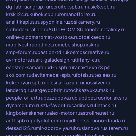
dg-lab.ru
angrup.ru
recruiter.spb.ru
music8.spb.ru
krsk124.ru
kubok.spb.ru
romanofforex.ru
analitikaplus.ru
spyonline.ru
zosikamery.ru
sloboda-ural.pp.ru
AUTO-COM.SU
hohota.net
alimy.ru
online-z.com
aromat-vostoka.ru
otdelkaexp.ru
mobilvest.ru
bbd.net.ru
mebelshop.msk.ru
smp-forum.ru
bastion-td.ru
kosmoscreative.ru
avrmotors.ru
art-galadesign.ru
tiffany-c.ru
ecostep-samara.ru
d-p.spb.ru
галактика73.рф
sko.com.ru
davitamebel-spb.ru
fotsis.ru
tesiaes.ru
kokoroyari.spb.ru
blesna-kazan.ru
mossilver.ru
lenderoq.ru
sergeydobrin.ru
tochkazvuka.msk.ru
people-of-art.ru
bezzubova.ru
clubtibet.ru
orior-aks.ru
dynamoauto.ru
szk-favorit.ru
carlines.ru
flatnsk.ru
kingbolenskaner.ru
alex-motor.ru
astroline.net.ru
act1.spb.ru
polyglot.com.ru
gidlipetsk.ru
ooo-driada.ru
detsad125.ru
mir-zdoroviya.ru
bruslanovo.ru
siterem.ru
council.spb.ru
лодкипатриот.рф
kafekolizey.ru