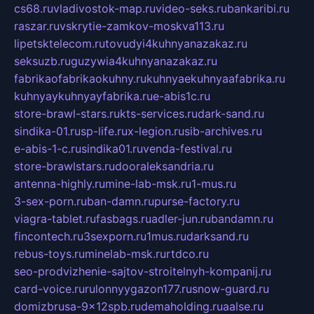
cs68.ru
vladivostok-map.ru
video-seks.ru
bankaribi.ru
raszar.ru
vskrytie-zamkov-moskva113.ru
lipetsktelecom.ru
tovudyi4kuhnyanazakaz.ru
seksuzb.ru
guzywia4kuhnyanazakaz.ru
fabrikaofabrikaokuhny.ru
kuhnyaekuhnyaafabrika.ru
kuhnyaykuhnyayfabrika.ru
e-abis1c.ru
store-brawl-stars.ru
kts-services.ru
dark-sand.ru
sindika-01.ru
sp-life.ru
x-legion.ru
sib-archives.ru
e-abis-1-c.ru
sindika01.ru
venda-festival.ru
store-brawlstars.ru
dooraleksandria.ru
antenna-highly.ru
mine-lab-msk.ru
1-mus.ru
3-sex-porn.ru
ban-damn.ru
purse-factory.ru
viagra-tablet.ru
fasbags.ru
adler-jun.ru
bandamn.ru
fincontech.ru
3sexporn.ru
1mus.ru
darksand.ru
rebus-toys.ru
minelab-msk.ru
rtdco.ru
seo-prodvizhenie-sajtov-stroitelnyh-kompanij.ru
card-voice.ru
rulonnyygazon177.ru
snow-guard.ru
domizbrusa-9x12spb.ru
demaholding.ru
aalse.ru