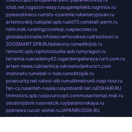
iclub.net.ru
gazon-easy.ru
sugarepilekb.ru
grinox.ru
pylesostineco.ru
msts-ozarenie.ru
kameryjooan.ru
artemovskij.ru
dopler.spb.ru
aid70.ru
metall-perm.ru
ndm.msk.ru
ratingzooshop.ru
apiaccess.ru
globalautotrade.info
bezverhovskoe.ru
drsschool.ru
ZOOSMART.SPB.RU
dalakony.ru
medikijob.ru
remontt.spb.ru
photostudia.spb.ru
myragon.ru
terramia.ru
academy62.ru
gardengallereya.ru
rti.com.ru
artem-news.ru
biserinca.ru
krasnodarkurort.com
imshowtv.ru
mebel-v-tule.ru
mobtopik.ru
pcsecurity.net.ru
tool-sib.ru
multimetrunit.ru
sp-tour.ru
fan-cs.ru
santeh-russia.ru
symbian9.net.ru
DSHAIR.RU
tmmotors.spb.ru
xjocuricopii.com
musavtomat.msk.ru
obustrojdom.ru
sovetcik.ru
ybaranovskaya.ru
ppknews.ru
cult-alshei.ru
JAPANRUSSIA.RU
proekciyamebel.ru
imper-finans.ru
rim.org.ru
glamourai.ru
brassminus.ru
zabor-pro.ru
ftn.pp.ru