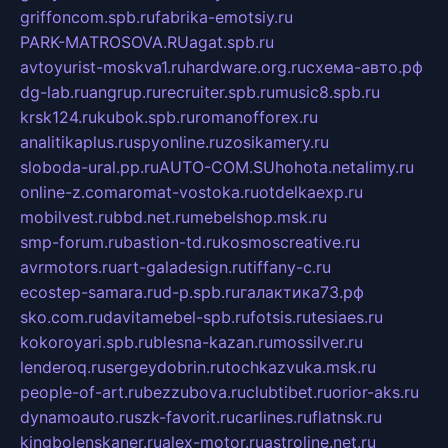
griffoncom.spb.ru
fabrika-emotsiy.ru
PARK-MATROSOVA.RU
agat.spb.ru
avtoyurist-moskva1.ru
hardware.org.ru
схема-авто.рф
dg-lab.ru
angrup.ru
recruiter.spb.ru
music8.spb.ru
krsk124.ru
kubok.spb.ru
romanofforex.ru
analitikaplus.ru
spyonline.ru
zosikamery.ru
sloboda-ural.pp.ru
AUTO-COM.SU
hohota.net
alimy.ru
online-z.com
aromat-vostoka.ru
otdelkaexp.ru
mobilvest.ru
bbd.net.ru
mebelshop.msk.ru
smp-forum.ru
bastion-td.ru
kosmoscreative.ru
avrmotors.ru
art-galadesign.ru
tiffany-c.ru
ecostep-samara.ru
d-p.spb.ru
галактика73.рф
sko.com.ru
davitamebel-spb.ru
fotsis.ru
tesiaes.ru
kokoroyari.spb.ru
blesna-kazan.ru
mossilver.ru
lenderoq.ru
sergeydobrin.ru
tochkazvuka.msk.ru
people-of-art.ru
bezzubova.ru
clubtibet.ru
orior-aks.ru
dynamoauto.ru
szk-favorit.ru
carlines.ru
flatnsk.ru
kingbolenskaner.ru
alex-motor.ru
astroline.net.ru