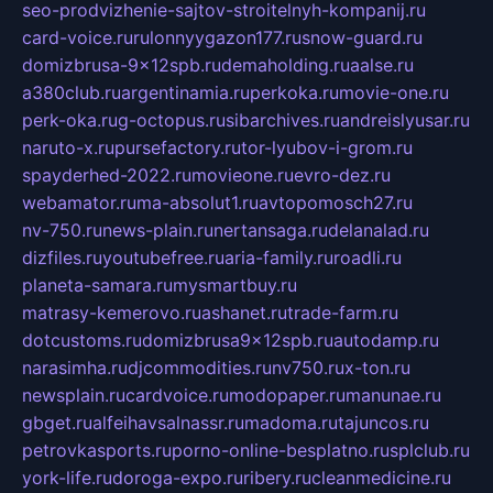
seo-prodvizhenie-sajtov-stroitelnyh-kompanij.ru
card-voice.ru
rulonnyygazon177.ru
snow-guard.ru
domizbrusa-9x12spb.ru
demaholding.ru
aalse.ru
a380club.ru
argentinamia.ru
perkoka.ru
movie-one.ru
perk-oka.ru
g-octopus.ru
sibarchives.ru
andreislyusar.ru
naruto-x.ru
pursefactory.ru
tor-lyubov-i-grom.ru
spayderhed-2022.ru
movieone.ru
evro-dez.ru
webamator.ru
ma-absolut1.ru
avtopomosch27.ru
nv-750.ru
news-plain.ru
nertansaga.ru
delanalad.ru
dizfiles.ru
youtubefree.ru
aria-family.ru
roadli.ru
planeta-samara.ru
mysmartbuy.ru
matrasy-kemerovo.ru
ashanet.ru
trade-farm.ru
dotcustoms.ru
domizbrusa9x12spb.ru
autodamp.ru
narasimha.ru
djcommodities.ru
nv750.ru
x-ton.ru
newsplain.ru
cardvoice.ru
modopaper.ru
manunae.ru
gbget.ru
alfeihavsalnassr.ru
madoma.ru
tajuncos.ru
petrovkasports.ru
porno-online-besplatno.ru
splclub.ru
york-life.ru
doroga-expo.ru
ribery.ru
cleanmedicine.ru