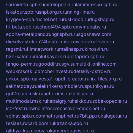
sarmiento.spb.su
extelopedia.ru
lammin-suo.spb.ru
iskatour.spb.ru
snpi.org.ru
running-line.ru
krygeva-spa.ru
chel.net.ru
rust-loco.ru
dugshop.ru
hl-beta.spb.ru
school494.spb.ru
mymubaby.ru
epoha-metalband.ru
ngr.spb.ru
rusgosnews.com
dieselvostok.ru
24hostel.msk.ru
w-dev.ru
f-ship.ru
regsmi.ru
filmnetwork.ru
malinasp.ru
kinosvin.ru
h2o-salon.ru
malutkayork.ru
deltaprim.spb.ru
tango-perm.ru
gooddir.ru
sgv.su
multiki-online.com
webkrasotki.com
cherinvest.ru
detskiy-ostrov.ru
ankou.spb.ru
alvesta1.ru
pdf-creator.ru
nix-files.org.ru
sakhatoday.ru
elektrikersymboler.ru
sputnikyes.ru
golf2club.msk.ru
aeforums.ru
zallclub.ru
multimodal.msk.ru
habaigry.ru
haikko.ru
sobakopedia.ru
isz-fest.ru
ewnc.info
screensaver-clock.net.ru
volnav.spb.ru
comnat.ru
npf.net.ru
7bit.pp.ru
kalugatur.ru
tesiaes.ru
card.com.ru
kazanka.spb.ru
gildiya-kuznecov.ru
kameryboavision.ru