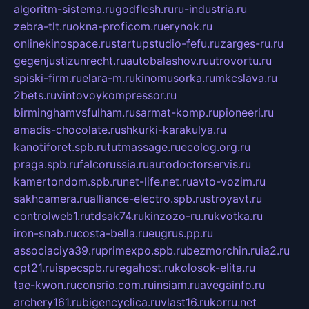
algoritm-sistema.ru
godflesh.ru
ru-industria.ru
zebra-tlt.ru
okna-proficom.ru
erynok.ru
onlinekinospace.ru
startupstudio-fefu.ru
zarges-ru.ru
gegenjustizunrecht.ru
autobalashov.ru
utrovortu.ru
spiski-firm.ru
elara-m.ru
kinomusorka.ru
mkcslava.ru
2bets.ru
vintovoykompressor.ru
birminghamvsfulham.ru
sarmat-komp.ru
pioneeri.ru
amadis-chocolate.ru
shkurki-karakulya.ru
kanotiforet.spb.ru
tutmassage.ru
ecolog.org.ru
praga.spb.ru
falcorussia.ru
autodoctorservis.ru
kamertondom.spb.ru
net-life.net.ru
avto-vozim.ru
sakhcamera.ru
alliance-electro.spb.ru
stroyavt.ru
controlweb1.ru
tdsak74.ru
kinzozo-ru.ru
kvotka.ru
iron-snab.ru
costa-bella.ru
eugrus.pp.ru
associaciya39.ru
primexpo.spb.ru
bezmorchin.ru
ia2.ru
cpt21.ru
ispecspb.ru
regahost.ru
kolosok-elita.ru
tae-kwon.ru
consrio.com.ru
insiam.ru
avegainfo.ru
archery161.ru
bigencyclica.ru
vlast16.ru
korru.net