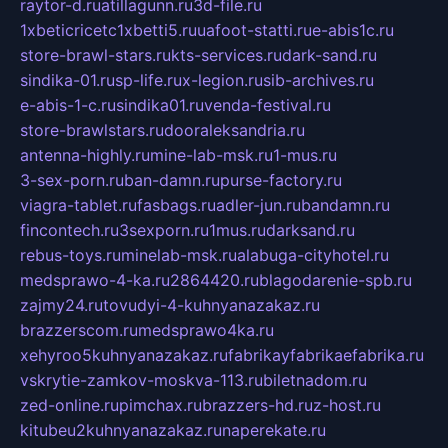
raytor-d.ru
atillagunn.ru
3d-file.ru
1xbeticricetc1xbetti5.ru
uafoot-statti.ru
e-abis1c.ru
store-brawl-stars.ru
kts-services.ru
dark-sand.ru
sindika-01.ru
sp-life.ru
x-legion.ru
sib-archives.ru
e-abis-1-c.ru
sindika01.ru
venda-festival.ru
store-brawlstars.ru
dooraleksandria.ru
antenna-highly.ru
mine-lab-msk.ru
1-mus.ru
3-sex-porn.ru
ban-damn.ru
purse-factory.ru
viagra-tablet.ru
fasbags.ru
adler-jun.ru
bandamn.ru
fincontech.ru
3sexporn.ru
1mus.ru
darksand.ru
rebus-toys.ru
minelab-msk.ru
alabuga-cityhotel.ru
medsprawo-4-ka.ru
2864420.ru
blagodarenie-spb.ru
zajmy24.ru
tovudyi-4-kuhnyanazakaz.ru
brazzerscom.ru
medsprawo4ka.ru
xehyroo5kuhnyanazakaz.ru
fabrikayfabrikaefabrika.ru
vskrytie-zamkov-moskva-113.ru
biletnadom.ru
zed-online.ru
pimchax.ru
brazzers-hd.ru
z-host.ru
kitubeu2kuhnyanazakaz.ru
naperekate.ru