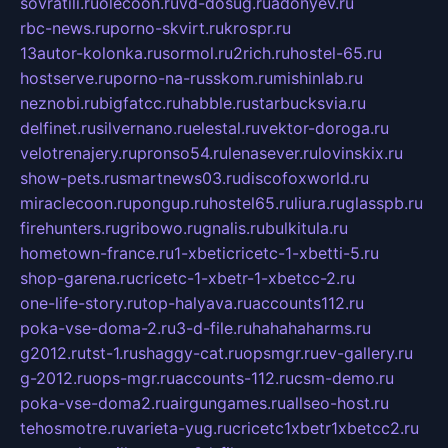
sovratili.ru
olecoon.ru
vd-dosug.ru
adonyev.ru
rbc-news.ru
porno-skvirt.ru
krospr.ru
13autor-kolonka.ru
sormol.ru
2rich.ru
hostel-65.ru
hostserve.ru
porno-na-russkom.ru
mishinlab.ru
neznobi.ru
bigfatcc.ru
habble.ru
starbucksvia.ru
delfinet.ru
silvernano.ru
elestal.ru
vektor-doroga.ru
velotrenajery.ru
pronso54.ru
lenasever.ru
lovinskix.ru
show-pets.ru
smartnews03.ru
discofoxworld.ru
miraclecoon.ru
pongup.ru
hostel65.ru
liura.ru
glasspb.ru
firehunters.ru
gribowo.ru
gnalis.ru
bulkitula.ru
hometown-france.ru
1-xbeticricetc-1-xbetti-5.ru
shop-garena.ru
cricetc-1-xbetr-1-xbetcc-2.ru
one-life-story.ru
top-halyava.ru
accounts112.ru
poka-vse-doma-2.ru
3-d-file.ru
hahahaharms.ru
g2012.ru
tst-1.ru
shaggy-cat.ru
opsmgr.ru
ev-gallery.ru
g-2012.ru
ops-mgr.ru
accounts-112.ru
csm-demo.ru
poka-vse-doma2.ru
airgungames.ru
allseo-host.ru
tehosmotre.ru
varieta-yug.ru
cricetc1xbetr1xbetcc2.ru