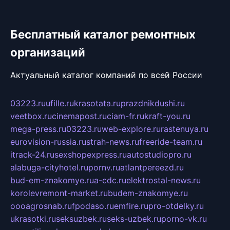
Бесплатный каталог ремонтных
организаций
Актуальный каталог компаний по всей России
03223.ru
ufille.ru
krasotata.ru
prazdnikdushi.ru
veetbox.ru
cinemapost.ru
ciam-fr.ru
kraft-you.ru
mega-press.ru
03223.ru
web-explore.ru
rastenuya.ru
eurovision-russia.ru
strah-news.ru
freeride-team.ru
itrack-24.ru
sexshopexpress.ru
autostudiopro.ru
alabuga-cityhotel.ru
pornv.ru
atlantpereezd.ru
bud-em-znakomye.ru
a-cdc.ru
elektrostal-news.ru
korolevremont-market.ru
budem-znakomye.ru
oooagrosnab.ru
fpodaso.ru
emfire.ru
pro-otdelky.ru
ukrasotki.ru
seksuzbek.ru
seks-uzbek.ru
porno-vk.ru