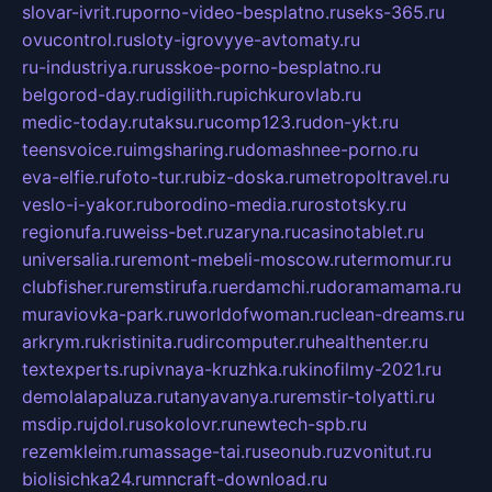
slovar-ivrit.ru
porno-video-besplatno.ru
seks-365.ru
ovucontrol.ru
sloty-igrovyye-avtomaty.ru
ru-industriya.ru
russkoe-porno-besplatno.ru
belgorod-day.ru
digilith.ru
pichkurovlab.ru
medic-today.ru
taksu.ru
comp123.ru
don-ykt.ru
teensvoice.ru
imgsharing.ru
domashnee-porno.ru
eva-elfie.ru
foto-tur.ru
biz-doska.ru
metropoltravel.ru
veslo-i-yakor.ru
borodino-media.ru
rostotsky.ru
regionufa.ru
weiss-bet.ru
zaryna.ru
casinotablet.ru
universalia.ru
remont-mebeli-moscow.ru
termomur.ru
clubfisher.ru
remstirufa.ru
erdamchi.ru
doramamama.ru
muraviovka-park.ru
worldofwoman.ru
clean-dreams.ru
arkrym.ru
kristinita.ru
dircomputer.ru
healthenter.ru
textexperts.ru
pivnaya-kruzhka.ru
kinofilmy-2021.ru
demolalapaluza.ru
tanyavanya.ru
remstir-tolyatti.ru
msdip.ru
jdol.ru
sokolovr.ru
newtech-spb.ru
rezemkleim.ru
massage-tai.ru
seonub.ru
zvonitut.ru
biolisichka24.ru
mncraft-download.ru