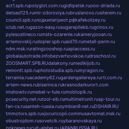
act1.spb.ru
polyglot.com.ru
gidlipetsk.ru
ooo-driada.ru
detsad125.ru
mir-zdoroviya.ru
bruslanovo.ru
siterem.ru
council.spb.ru
лодкипатриот.рф
kafekolizey.ru
iclub.net.ru
gazon-easy.ru
sugarepilekb.ru
grinox.ru
pylesostineco.ru
msts-ozarenie.ru
kameryjooan.ru
artemovskij.ru
dopler.spb.ru
aid70.ru
metall-perm.ru
ndm.msk.ru
ratingzooshop.ru
apiaccess.ru
globalautotrade.info
bezverhovskoe.ru
drsschool.ru
ZOOSMART.SPB.RU
dalakony.ru
medikijob.ru
remontt.spb.ru
photostudia.spb.ru
myragon.ru
terramia.ru
academy62.ru
gardengallereya.ru
rti.com.ru
artem-news.ru
biserinca.ru
krasnodarkurort.com
imshowtv.ru
mebel-v-tule.ru
mobtopik.ru
pcsecurity.net.ru
tool-sib.ru
multimetrunit.ru
sp-tour.ru
fan-cs.ru
santeh-russia.ru
symbian9.net.ru
DSHAIR.RU
tmmotors.spb.ru
xjocuricopii.com
musavtomat.msk.ru
obustrojdom.ru
sovetcik.ru
ybaranovskaya.ru
ppknews.ru
cult-alshei.ru
JAPANRUSSIA.RU