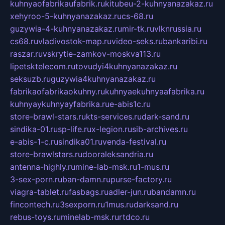
kuhnyaofabrikaufabrik.ru
kitubeu-2-kuhnyanazakaz.ru
xehyroo-5-kuhnyanazakaz.ru
cs-68.ru
guzywia-4-kuhnyanazakaz.ru
mir-tk.ru
vlknrussia.ru
cs68.ru
vladivostok-map.ru
video-seks.ru
bankaribi.ru
raszar.ru
vskrytie-zamkov-moskva113.ru
lipetsktelecom.ru
tovudyi4kuhnyanazakaz.ru
seksuzb.ru
guzywia4kuhnyanazakaz.ru
fabrikaofabrikaokuhny.ru
kuhnyaekuhnyaafabrika.ru
kuhnyaykuhnyayfabrika.ru
e-abis1c.ru
store-brawl-stars.ru
kts-services.ru
dark-sand.ru
sindika-01.ru
sp-life.ru
x-legion.ru
sib-archives.ru
e-abis-1-c.ru
sindika01.ru
venda-festival.ru
store-brawlstars.ru
dooraleksandria.ru
antenna-highly.ru
mine-lab-msk.ru
1-mus.ru
3-sex-porn.ru
ban-damn.ru
purse-factory.ru
viagra-tablet.ru
fasbags.ru
adler-jun.ru
bandamn.ru
fincontech.ru
3sexporn.ru
1mus.ru
darksand.ru
rebus-toys.ru
minelab-msk.ru
rtdco.ru