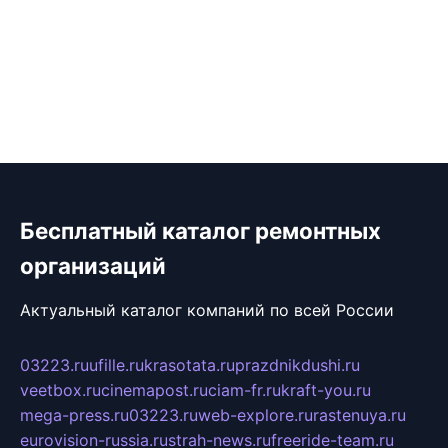
Бесплатный каталог ремонтных
организаций
Актуальный каталог компаний по всей России
03223.ru
ufille.ru
krasotata.ru
prazdnikdushi.ru
veetbox.ru
cinemapost.ru
ciam-fr.ru
kraft-you.ru
mega-press.ru
03223.ru
web-explore.ru
rastenuya.ru
eurovision-russia.ru
strah-news.ru
freeride-team.ru