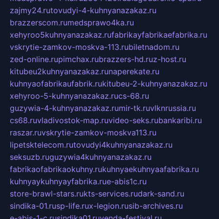
zajmy24.ru
tovudyi-4-kuhnyanazakaz.ru
brazzerscom.ru
medsprawo4ka.ru
xehyroo5kuhnyanazakaz.ru
fabrikayfabrikaefabrika.ru
vskrytie-zamkov-moskva-113.ru
biletnadom.ru
zed-online.ru
pimchax.ru
brazzers-hd.ru
z-host.ru
kitubeu2kuhnyanazakaz.ru
naperekate.ru
kuhnyaofabrikaufabrik.ru
kitubeu-2-kuhnyanazakaz.ru
xehyroo-5-kuhnyanazakaz.ru
cs-68.ru
guzywia-4-kuhnyanazakaz.ru
mir-tk.ru
vlknrussia.ru
cs68.ru
vladivostok-map.ru
video-seks.ru
bankaribi.ru
raszar.ru
vskrytie-zamkov-moskva113.ru
lipetsktelecom.ru
tovudyi4kuhnyanazakaz.ru
seksuzb.ru
guzywia4kuhnyanazakaz.ru
fabrikaofabrikaokuhny.ru
kuhnyaekuhnyaafabrika.ru
kuhnyaykuhnyayfabrika.ru
e-abis1c.ru
store-brawl-stars.ru
kts-services.ru
dark-sand.ru
sindika-01.ru
sp-life.ru
x-legion.ru
sib-archives.ru
e-abis-1-c.ru
sindika01.ru
venda-festival.ru