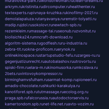
muraviovka-park.ru
worldofwoman.ru
clean-dreams.ru
arkrym.ru
kristinita.ru
dircomputer.ru
healthenter.ru
textexperts.ru
pivnaya-kruzhka.ru
kinofilmy-2021.ru
demolalapaluza.ru
tanyavanya.ru
remstir-tolyatti.ru
msdip.ru
jdol.ru
sokolovr.ru
newtech-spb.ru
rezemkleim.ru
massage-tai.ru
seonub.ru
zvonitut.ru
biolisichka24.ru
mncraft-download.ru
algoritm-sistema.ru
godflesh.ru
ru-industria.ru
zebra-tlt.ru
okna-proficom.ru
erynok.ru
onlinekinospace.ru
startupstudio-fefu.ru
zarges-ru.ru
gegenjustizunrecht.ru
autobalashov.ru
utrovortu.ru
spiski-firm.ru
elara-m.ru
kinomusorka.ru
mkcslava.ru
2bets.ru
vintovoykompressor.ru
birminghamvsfulham.ru
sarmat-komp.ru
pioneeri.ru
amadis-chocolate.ru
shkurki-karakulya.ru
kanotiforet.spb.ru
tutmassage.ru
ecolog.org.ru
praga.spb.ru
falcorussia.ru
autodoctorservis.ru
kamertondom.spb.ru
net-life.net.ru
avto-vozim.ru