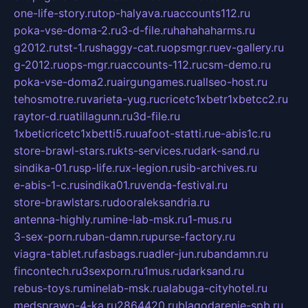
one-life-story.ru
top-halyava.ru
accounts112.ru
poka-vse-doma-2.ru
3-d-file.ru
hahahaharms.ru
g2012.ru
tst-1.ru
shaggy-cat.ru
opsmgr.ru
ev-gallery.ru
g-2012.ru
ops-mgr.ru
accounts-112.ru
csm-demo.ru
poka-vse-doma2.ru
airgungames.ru
allseo-host.ru
tehosmotre.ru
varieta-yug.ru
cricetc1xbetr1xbetcc2.ru
raytor-d.ru
atillagunn.ru
3d-file.ru
1xbeticricetc1xbetti5.ru
uafoot-statti.ru
e-abis1c.ru
store-brawl-stars.ru
kts-services.ru
dark-sand.ru
sindika-01.ru
sp-life.ru
x-legion.ru
sib-archives.ru
e-abis-1-c.ru
sindika01.ru
venda-festival.ru
store-brawlstars.ru
dooraleksandria.ru
antenna-highly.ru
mine-lab-msk.ru
1-mus.ru
3-sex-porn.ru
ban-damn.ru
purse-factory.ru
viagra-tablet.ru
fasbags.ru
adler-jun.ru
bandamn.ru
fincontech.ru
3sexporn.ru
1mus.ru
darksand.ru
rebus-toys.ru
minelab-msk.ru
alabuga-cityhotel.ru
medsprawo-4-ka.ru
2864420.ru
blagodarenie-spb.ru