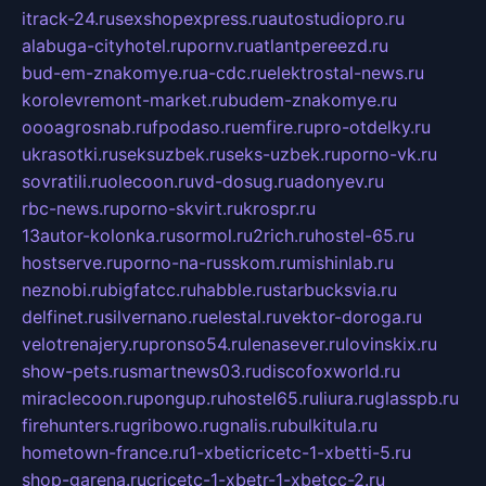
itrack-24.ru
sexshopexpress.ru
autostudiopro.ru
alabuga-cityhotel.ru
pornv.ru
atlantpereezd.ru
bud-em-znakomye.ru
a-cdc.ru
elektrostal-news.ru
korolevremont-market.ru
budem-znakomye.ru
oooagrosnab.ru
fpodaso.ru
emfire.ru
pro-otdelky.ru
ukrasotki.ru
seksuzbek.ru
seks-uzbek.ru
porno-vk.ru
sovratili.ru
olecoon.ru
vd-dosug.ru
adonyev.ru
rbc-news.ru
porno-skvirt.ru
krospr.ru
13autor-kolonka.ru
sormol.ru
2rich.ru
hostel-65.ru
hostserve.ru
porno-na-russkom.ru
mishinlab.ru
neznobi.ru
bigfatcc.ru
habble.ru
starbucksvia.ru
delfinet.ru
silvernano.ru
elestal.ru
vektor-doroga.ru
velotrenajery.ru
pronso54.ru
lenasever.ru
lovinskix.ru
show-pets.ru
smartnews03.ru
discofoxworld.ru
miraclecoon.ru
pongup.ru
hostel65.ru
liura.ru
glasspb.ru
firehunters.ru
gribowo.ru
gnalis.ru
bulkitula.ru
hometown-france.ru
1-xbeticricetc-1-xbetti-5.ru
shop-garena.ru
cricetc-1-xbetr-1-xbetcc-2.ru