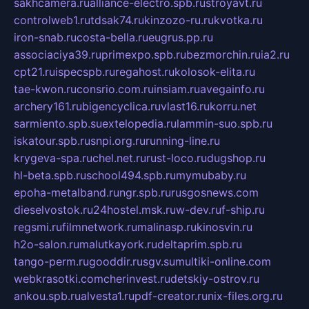
sakhcamera.ru
alliance-electro.spb.ru
stroyavt.ru
controlweb1.ru
tdsak74.ru
kinzozo-ru.ru
kvotka.ru
iron-snab.ru
costa-bella.ru
eugrus.pp.ru
associaciya39.ru
primexpo.spb.ru
bezmorchin.ru
ia2.ru
cpt21.ru
ispecspb.ru
regahost.ru
kolosok-elita.ru
tae-kwon.ru
consrio.com.ru
insiam.ru
avegainfo.ru
archery161.ru
bigencyclica.ru
vlast16.ru
korru.net
sarmiento.spb.su
extelopedia.ru
lammin-suo.spb.ru
iskatour.spb.ru
snpi.org.ru
running-line.ru
krygeva-spa.ru
chel.net.ru
rust-loco.ru
dugshop.ru
hl-beta.spb.ru
school494.spb.ru
mymubaby.ru
epoha-metalband.ru
ngr.spb.ru
rusgosnews.com
dieselvostok.ru
24hostel.msk.ru
w-dev.ru
f-ship.ru
regsmi.ru
filmnetwork.ru
malinasp.ru
kinosvin.ru
h2o-salon.ru
malutkayork.ru
deltaprim.spb.ru
tango-perm.ru
gooddir.ru
sgv.su
multiki-online.com
webkrasotki.com
cherinvest.ru
detskiy-ostrov.ru
ankou.spb.ru
alvesta1.ru
pdf-creator.ru
nix-files.org.ru