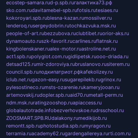
ecostep-samara.ru
d-p.spb.ru
галактика73.рф
sko.com.ru
davitamebel-spb.ru
fotsis.ru
tesiaes.ru
kokoroyari.spb.ru
blesna-kazan.ru
mossilver.ru
lenderoq.ru
sergeydobrin.ru
tochkazvuka.msk.ru
people-of-art.ru
bezzubova.ru
clubtibet.ru
orior-aks.ru
dynamoauto.ru
szk-favorit.ru
carlines.ru
flatnsk.ru
kingbolenskaner.ru
alex-motor.ru
astroline.net.ru
act1.spb.ru
polyglot.com.ru
gidlipetsk.ru
ooo-driada.ru
detsad125.ru
mir-zdoroviya.ru
bruslanovo.ru
siterem.ru
council.spb.ru
лодкипатриот.рф
kafekolizey.ru
iclub.net.ru
gazon-easy.ru
sugarepilekb.ru
grinox.ru
pylesostineco.ru
msts-ozarenie.ru
kameryjooan.ru
artemovskij.ru
dopler.spb.ru
aid70.ru
metall-perm.ru
ndm.msk.ru
ratingzooshop.ru
apiaccess.ru
globalautotrade.info
bezverhovskoe.ru
drsschool.ru
ZOOSMART.SPB.RU
dalakony.ru
medikijob.ru
remontt.spb.ru
photostudia.spb.ru
myragon.ru
terramia.ru
academy62.ru
gardengallereya.ru
rti.com.ru