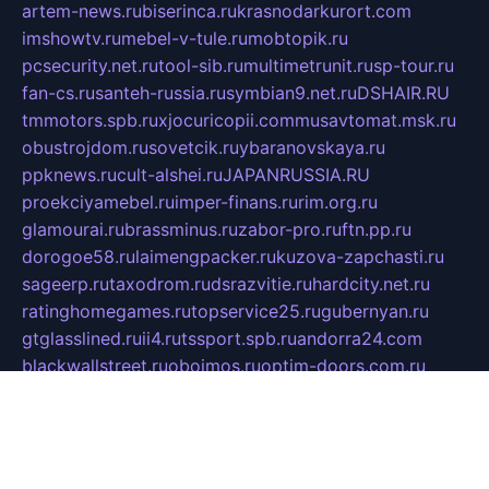
artem-news.ru
biserinca.ru
krasnodarkurort.com
imshowtv.ru
mebel-v-tule.ru
mobtopik.ru
pcsecurity.net.ru
tool-sib.ru
multimetrunit.ru
sp-tour.ru
fan-cs.ru
santeh-russia.ru
symbian9.net.ru
DSHAIR.RU
tmmotors.spb.ru
xjocuricopii.com
musavtomat.msk.ru
obustrojdom.ru
sovetcik.ru
ybaranovskaya.ru
ppknews.ru
cult-alshei.ru
JAPANRUSSIA.RU
proekciyamebel.ru
imper-finans.ru
rim.org.ru
glamourai.ru
brassminus.ru
zabor-pro.ru
ftn.pp.ru
dorogoe58.ru
laimengpacker.ru
kuzova-zapchasti.ru
sageerp.ru
taxodrom.ru
dsrazvitie.ru
hardcity.net.ru
ratinghomegames.ru
topservice25.ru
gubernyan.ru
gtglasslined.ru
ii4.ru
tssport.spb.ru
andorra24.com
blackwallstreet.ru
oboimos.ru
optim-doors.com.ru
ikuch.ru
nycr.org.ru
npa21.ru
vremya-ch.spb.ru
desert000.ru
ivtorgi.ru
ifiori.ru
catalog-statei.ru
dcv.org.ru
spetsmaster174.ru
ipkameryhiseeu.ru
dum26.ru
ruspol.spb.ru
fr-opendp.ru
kam-solnyshko.ru