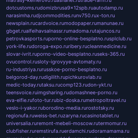
matrasy-kemerovo.ru
ashanet.ru
trade-farm.ru
dotcustoms.ru
domizbrusa9x12spb.ru
autodamp.ru
narasimha.ru
djcommodities.ru
nv750.ru
x-ton.ru
newsplain.ru
cardvoice.ru
modopaper.ru
manunae.ru
gbget.ru
alfeihavsalnassr.ru
madoma.ru
tajuncos.ru
petrovkasports.ru
porno-online-besplatno.ru
splclub.ru
york-life.ru
doroga-expo.ru
ribery.ru
cleanmedicine.ru
slovar-ivrit.ru
porno-video-besplatno.ru
seks-365.ru
ovucontrol.ru
sloty-igrovyye-avtomaty.ru
ru-industriya.ru
russkoe-porno-besplatno.ru
belgorod-day.ru
digilith.ru
pichkurovlab.ru
medic-today.ru
taksu.ru
comp123.ru
don-ykt.ru
teensvoice.ru
imgsharing.ru
domashnee-porno.ru
eva-elfie.ru
foto-tur.ru
biz-doska.ru
metropoltravel.ru
veslo-i-yakor.ru
borodino-media.ru
rostotsky.ru
regionufa.ru
weiss-bet.ru
zaryna.ru
casinotablet.ru
universalia.ru
remont-mebeli-moscow.ru
termomur.ru
clubfisher.ru
remstirufa.ru
erdamchi.ru
doramamama.ru