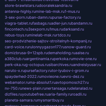
store-brawlstars.ru
dooraleksandria.ru
antenna-highly.ru
mine-lab-msk.ru
1-mus.ru
3-sex-porn.ru
ban-damn.ru
purse-factory.ru
viagra-tablet.ru
fasbags.ru
adler-jun.ru
bandamn.ru
fincontech.ru
3sexporn.ru
1mus.ru
darksand.ru
rebus-toys.ru
minelab-msk.ru
rtdco.ru
seo-prodvizhenie-sajtov-stroitelnyh-kompanij.ru
card-voice.ru
rulonnyygazon177.ru
snow-guard.ru
domizbrusa-9x12spb.ru
demaholding.ru
aalse.ru
a380club.ru
argentinamia.ru
perkoka.ru
movie-one.ru
perk-oka.ru
g-octopus.ru
sibarchives.ru
andreislyusar.ru
naruto-x.ru
pursefactory.ru
tor-lyubov-i-grom.ru
spayderhed-2022.ru
movieone.ru
evro-dez.ru
webamator.ru
ma-absolut1.ru
avtopomosch27.ru
nv-750.ru
news-plain.ru
nertansaga.ru
delanalad.ru
dizfiles.ru
youtubefree.ru
aria-family.ru
roadli.ru
planeta-samara.ru
mysmartbuy.ru