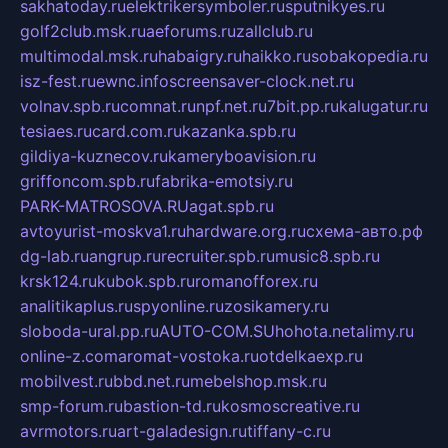
sakhatoday.ru
elektrikersymboler.ru
sputnikyes.ru
golf2club.msk.ru
aeforums.ru
zallclub.ru
multimodal.msk.ru
habaigry.ru
haikko.ru
sobakopedia.ru
isz-fest.ru
ewnc.info
screensaver-clock.net.ru
volnav.spb.ru
comnat.ru
npf.net.ru
7bit.pp.ru
kalugatur.ru
tesiaes.ru
card.com.ru
kazanka.spb.ru
gildiya-kuznecov.ru
kameryboavision.ru
griffoncom.spb.ru
fabrika-emotsiy.ru
PARK-MATROSOVA.RU
agat.spb.ru
avtoyurist-moskva1.ru
hardware.org.ru
схема-авто.рф
dg-lab.ru
angrup.ru
recruiter.spb.ru
music8.spb.ru
krsk124.ru
kubok.spb.ru
romanofforex.ru
analitikaplus.ru
spyonline.ru
zosikamery.ru
sloboda-ural.pp.ru
AUTO-COM.SU
hohota.net
alimy.ru
online-z.com
aromat-vostoka.ru
otdelkaexp.ru
mobilvest.ru
bbd.net.ru
mebelshop.msk.ru
smp-forum.ru
bastion-td.ru
kosmoscreative.ru
avrmotors.ru
art-galadesign.ru
tiffany-c.ru