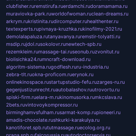
clubfisher.ru
remstirufa.ru
erdamchi.ru
doramamama.ru
muraviovka-park.ru
worldofwoman.ru
clean-dreams.ru
arkrym.ru
kristinita.ru
dircomputer.ru
healthenter.ru
textexperts.ru
pivnaya-kruzhka.ru
kinofilmy-2021.ru
demolalapaluza.ru
tanyavanya.ru
remstir-tolyatti.ru
msdip.ru
jdol.ru
sokolovr.ru
newtech-spb.ru
rezemkleim.ru
massage-tai.ru
seonub.ru
zvonitut.ru
biolisichka24.ru
mncraft-download.ru
algoritm-sistema.ru
godflesh.ru
ru-industria.ru
zebra-tlt.ru
okna-proficom.ru
erynok.ru
onlinekinospace.ru
startupstudio-fefu.ru
zarges-ru.ru
gegenjustizunrecht.ru
autobalashov.ru
utrovortu.ru
spiski-firm.ru
elara-m.ru
kinomusorka.ru
mkcslava.ru
2bets.ru
vintovoykompressor.ru
birminghamvsfulham.ru
sarmat-komp.ru
pioneeri.ru
amadis-chocolate.ru
shkurki-karakulya.ru
kanotiforet.spb.ru
tutmassage.ru
ecolog.org.ru
praga.spb.ru
falcorussia.ru
autodoctorservis.ru