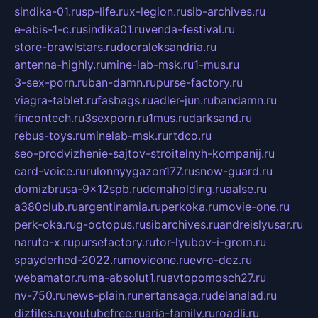
sindika-01.ru
sp-life.ru
x-legion.ru
sib-archives.ru
e-abis-1-c.ru
sindika01.ru
venda-festival.ru
store-brawlstars.ru
dooraleksandria.ru
antenna-highly.ru
mine-lab-msk.ru
1-mus.ru
3-sex-porn.ru
ban-damn.ru
purse-factory.ru
viagra-tablet.ru
fasbags.ru
adler-jun.ru
bandamn.ru
fincontech.ru
3sexporn.ru
1mus.ru
darksand.ru
rebus-toys.ru
minelab-msk.ru
rtdco.ru
seo-prodvizhenie-sajtov-stroitelnyh-kompanij.ru
card-voice.ru
rulonnyygazon177.ru
snow-guard.ru
domizbrusa-9x12spb.ru
demaholding.ru
aalse.ru
a380club.ru
argentinamia.ru
perkoka.ru
movie-one.ru
perk-oka.ru
g-octopus.ru
sibarchives.ru
andreislyusar.ru
naruto-x.ru
pursefactory.ru
tor-lyubov-i-grom.ru
spayderhed-2022.ru
movieone.ru
evro-dez.ru
webamator.ru
ma-absolut1.ru
avtopomosch27.ru
nv-750.ru
news-plain.ru
nertansaga.ru
delanalad.ru
dizfiles.ru
youtubefree.ru
aria-family.ru
roadli.ru