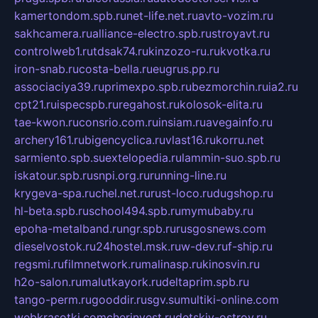
kamertondom.spb.ru
net-life.net.ru
avto-vozim.ru
sakhcamera.ru
alliance-electro.spb.ru
stroyavt.ru
controlweb1.ru
tdsak74.ru
kinzozo-ru.ru
kvotka.ru
iron-snab.ru
costa-bella.ru
eugrus.pp.ru
associaciya39.ru
primexpo.spb.ru
bezmorchin.ru
ia2.ru
cpt21.ru
ispecspb.ru
regahost.ru
kolosok-elita.ru
tae-kwon.ru
consrio.com.ru
insiam.ru
avegainfo.ru
archery161.ru
bigencyclica.ru
vlast16.ru
korru.net
sarmiento.spb.su
extelopedia.ru
lammin-suo.spb.ru
iskatour.spb.ru
snpi.org.ru
running-line.ru
krygeva-spa.ru
chel.net.ru
rust-loco.ru
dugshop.ru
hl-beta.spb.ru
school494.spb.ru
mymubaby.ru
epoha-metalband.ru
ngr.spb.ru
rusgosnews.com
dieselvostok.ru
24hostel.msk.ru
w-dev.ru
f-ship.ru
regsmi.ru
filmnetwork.ru
malinasp.ru
kinosvin.ru
h2o-salon.ru
malutkayork.ru
deltaprim.spb.ru
tango-perm.ru
gooddir.ru
sgv.su
multiki-online.com
webkrasotki.com
cherinvest.ru
detskiy-ostrov.ru