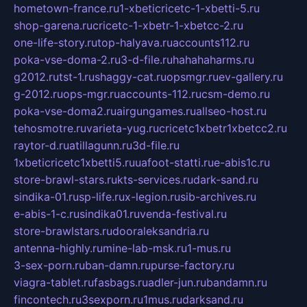
hometown-france.ru
1-xbeticricetc-1-xbetti-5.ru
shop-garena.ru
cricetc-1-xbetr-1-xbetcc-2.ru
one-life-story.ru
top-halyava.ru
accounts112.ru
poka-vse-doma-2.ru
3-d-file.ru
hahahaharms.ru
g2012.ru
tst-1.ru
shaggy-cat.ru
opsmgr.ru
ev-gallery.ru
g-2012.ru
ops-mgr.ru
accounts-112.ru
csm-demo.ru
poka-vse-doma2.ru
airgungames.ru
allseo-host.ru
tehosmotre.ru
varieta-yug.ru
cricetc1xbetr1xbetcc2.ru
raytor-d.ru
atillagunn.ru
3d-file.ru
1xbeticricetc1xbetti5.ru
uafoot-statti.ru
e-abis1c.ru
store-brawl-stars.ru
kts-services.ru
dark-sand.ru
sindika-01.ru
sp-life.ru
x-legion.ru
sib-archives.ru
e-abis-1-c.ru
sindika01.ru
venda-festival.ru
store-brawlstars.ru
dooraleksandria.ru
antenna-highly.ru
mine-lab-msk.ru
1-mus.ru
3-sex-porn.ru
ban-damn.ru
purse-factory.ru
viagra-tablet.ru
fasbags.ru
adler-jun.ru
bandamn.ru
fincontech.ru
3sexporn.ru
1mus.ru
darksand.ru