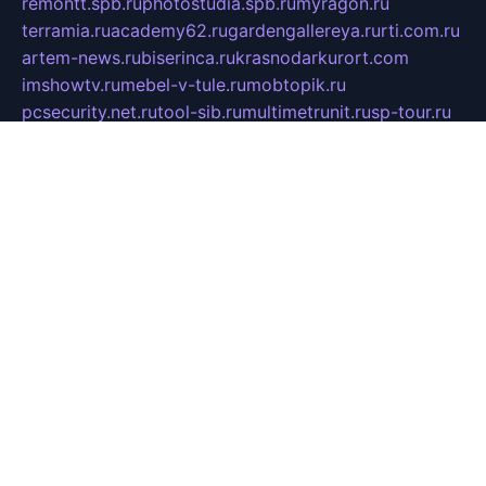
remontt.spb.ru
photostudia.spb.ru
myragon.ru
terramia.ru
academy62.ru
gardengallereya.ru
rti.com.ru
artem-news.ru
biserinca.ru
krasnodarkurort.com
imshowtv.ru
mebel-v-tule.ru
mobtopik.ru
pcsecurity.net.ru
tool-sib.ru
multimetrunit.ru
sp-tour.ru
fan-cs.ru
santeh-russia.ru
symbian9.net.ru
DSHAIR.RU
tmmotors.spb.ru
xjocuricopii.com
musavtomat.msk.ru
obustrojdom.ru
sovetcik.ru
ybaranovskaya.ru
ppknews.ru
cult-alshei.ru
JAPANRUSSIA.RU
proekciyamebel.ru
imper-finans.ru
rim.org.ru
glamourai.ru
brassminus.ru
zabor-pro.ru
ftn.pp.ru
dorogoe58.ru
laimengpacker.ru
kuzova-zapchasti.ru
sageerp.ru
taxodrom.ru
dsrazvitie.ru
hardcity.net.ru
ratinghomegames.ru
topservice25.ru
gubernyan.ru
gtglasslined.ru
ii4.ru
tssport.spb.ru
andorra24.com
blackwallstreet.ru
oboimos.ru
optim-doors.com.ru
ikuch.ru
nycr.org.ru
npa21.ru
vremya-ch.spb.ru
desert000.ru
ivtorgi.ru
ifiori.ru
catalog-statei.ru