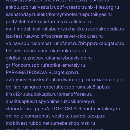
ankou.spb.ru
alvesta1.ru
pdf-creator.ru
nix-files.org.ru
sakhatoday.ru
elektrikersymboler.ru
sputnikyes.ru
golf2club.msk.ru
aeforums.ru
zallclub.ru
multimodal.msk.ru
habaigry.ru
haikko.ru
sobakopedia.ru
isz-fest.ru
ewnc.info
screensaver-clock.net.ru
volnav.spb.ru
comnat.ru
npf.net.ru
7bit.pp.ru
kalugatur.ru
tesiaes.ru
card.com.ru
kazanka.spb.ru
gildiya-kuznecov.ru
kameryboavision.ru
griffoncom.spb.ru
fabrika-emotsiy.ru
PARK-MATROSOVA.RU
agat.spb.ru
avtoyurist-moskva1.ru
hardware.org.ru
схема-авто.рф
dg-lab.ru
angrup.ru
recruiter.spb.ru
music8.spb.ru
krsk124.ru
kubok.spb.ru
romanofforex.ru
analitikaplus.ru
spyonline.ru
zosikamery.ru
sloboda-ural.pp.ru
AUTO-COM.SU
hohota.net
alimy.ru
online-z.com
aromat-vostoka.ru
otdelkaexp.ru
mobilvest.ru
bbd.net.ru
mebelshop.msk.ru