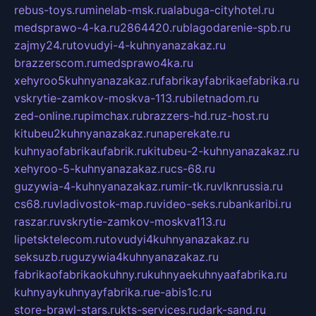
rebus-toys.ru
minelab-msk.ru
alabuga-cityhotel.ru
medsprawo-4-ka.ru
2864420.ru
blagodarenie-spb.ru
zajmy24.ru
tovudyi-4-kuhnyanazakaz.ru
brazzerscom.ru
medsprawo4ka.ru
xehyroo5kuhnyanazakaz.ru
fabrikayfabrikaefabrika.ru
vskrytie-zamkov-moskva-113.ru
biletnadom.ru
zed-online.ru
pimchax.ru
brazzers-hd.ru
z-host.ru
kitubeu2kuhnyanazakaz.ru
naperekate.ru
kuhnyaofabrikaufabrik.ru
kitubeu-2-kuhnyanazakaz.ru
xehyroo-5-kuhnyanazakaz.ru
cs-68.ru
guzywia-4-kuhnyanazakaz.ru
mir-tk.ru
vlknrussia.ru
cs68.ru
vladivostok-map.ru
video-seks.ru
bankaribi.ru
raszar.ru
vskrytie-zamkov-moskva113.ru
lipetsktelecom.ru
tovudyi4kuhnyanazakaz.ru
seksuzb.ru
guzywia4kuhnyanazakaz.ru
fabrikaofabrikaokuhny.ru
kuhnyaekuhnyaafabrika.ru
kuhnyaykuhnyayfabrika.ru
e-abis1c.ru
store-brawl-stars.ru
kts-services.ru
dark-sand.ru