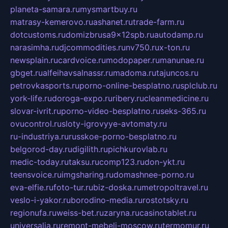
planeta-samara.ru
mysmartbuy.ru
matrasy-kemerovo.ru
ashanet.ru
trade-farm.ru
dotcustoms.ru
domizbrusa9x12spb.ru
autodamp.ru
narasimha.ru
djcommodities.ru
nv750.ru
x-ton.ru
newsplain.ru
cardvoice.ru
modopaper.ru
manunae.ru
gbget.ru
alfeihavsalnassr.ru
madoma.ru
tajuncos.ru
petrovkasports.ru
porno-online-besplatno.ru
splclub.ru
york-life.ru
doroga-expo.ru
ribery.ru
cleanmedicine.ru
slovar-ivrit.ru
porno-video-besplatno.ru
seks-365.ru
ovucontrol.ru
sloty-igrovyye-avtomaty.ru
ru-industriya.ru
russkoe-porno-besplatno.ru
belgorod-day.ru
digilith.ru
pichkurovlab.ru
medic-today.ru
taksu.ru
comp123.ru
don-ykt.ru
teensvoice.ru
imgsharing.ru
domashnee-porno.ru
eva-elfie.ru
foto-tur.ru
biz-doska.ru
metropoltravel.ru
veslo-i-yakor.ru
borodino-media.ru
rostotsky.ru
regionufa.ru
weiss-bet.ru
zaryna.ru
casinotablet.ru
universalia.ru
remont-mebeli-moscow.ru
termomur.ru