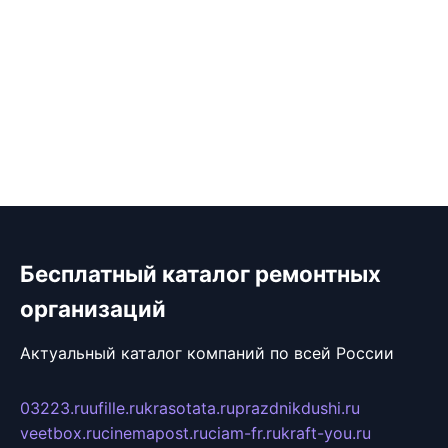
Бесплатный каталог ремонтных
организаций
Актуальный каталог компаний по всей России
03223.ru
ufille.ru
krasotata.ru
prazdnikdushi.ru
veetbox.ru
cinemapost.ru
ciam-fr.ru
kraft-you.ru