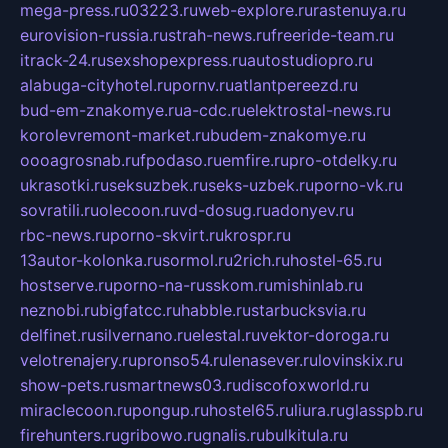
mega-press.ru
03223.ru
web-explore.ru
rastenuya.ru
eurovision-russia.ru
strah-news.ru
freeride-team.ru
itrack-24.ru
sexshopexpress.ru
autostudiopro.ru
alabuga-cityhotel.ru
pornv.ru
atlantpereezd.ru
bud-em-znakomye.ru
a-cdc.ru
elektrostal-news.ru
korolevremont-market.ru
budem-znakomye.ru
oooagrosnab.ru
fpodaso.ru
emfire.ru
pro-otdelky.ru
ukrasotki.ru
seksuzbek.ru
seks-uzbek.ru
porno-vk.ru
sovratili.ru
olecoon.ru
vd-dosug.ru
adonyev.ru
rbc-news.ru
porno-skvirt.ru
krospr.ru
13autor-kolonka.ru
sormol.ru
2rich.ru
hostel-65.ru
hostserve.ru
porno-na-russkom.ru
mishinlab.ru
neznobi.ru
bigfatcc.ru
habble.ru
starbucksvia.ru
delfinet.ru
silvernano.ru
elestal.ru
vektor-doroga.ru
velotrenajery.ru
pronso54.ru
lenasever.ru
lovinskix.ru
show-pets.ru
smartnews03.ru
discofoxworld.ru
miraclecoon.ru
pongup.ru
hostel65.ru
liura.ru
glasspb.ru
firehunters.ru
gribowo.ru
gnalis.ru
bulkitula.ru