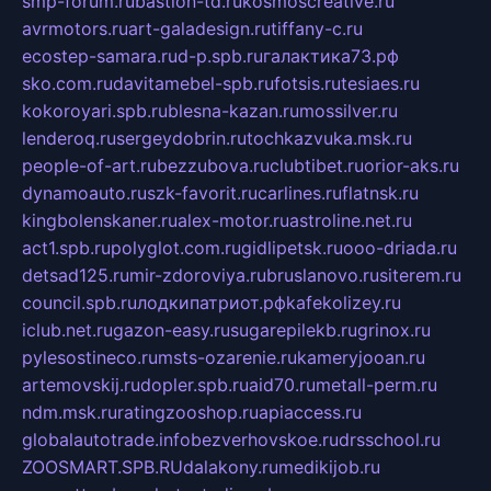
smp-forum.ru
bastion-td.ru
kosmoscreative.ru
avrmotors.ru
art-galadesign.ru
tiffany-c.ru
ecostep-samara.ru
d-p.spb.ru
галактика73.рф
sko.com.ru
davitamebel-spb.ru
fotsis.ru
tesiaes.ru
kokoroyari.spb.ru
blesna-kazan.ru
mossilver.ru
lenderoq.ru
sergeydobrin.ru
tochkazvuka.msk.ru
people-of-art.ru
bezzubova.ru
clubtibet.ru
orior-aks.ru
dynamoauto.ru
szk-favorit.ru
carlines.ru
flatnsk.ru
kingbolenskaner.ru
alex-motor.ru
astroline.net.ru
act1.spb.ru
polyglot.com.ru
gidlipetsk.ru
ooo-driada.ru
detsad125.ru
mir-zdoroviya.ru
bruslanovo.ru
siterem.ru
council.spb.ru
лодкипатриот.рф
kafekolizey.ru
iclub.net.ru
gazon-easy.ru
sugarepilekb.ru
grinox.ru
pylesostineco.ru
msts-ozarenie.ru
kameryjooan.ru
artemovskij.ru
dopler.spb.ru
aid70.ru
metall-perm.ru
ndm.msk.ru
ratingzooshop.ru
apiaccess.ru
globalautotrade.info
bezverhovskoe.ru
drsschool.ru
ZOOSMART.SPB.RU
dalakony.ru
medikijob.ru