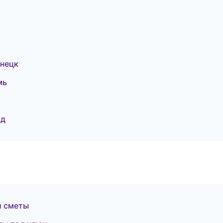
знецк
мь
ад
и сметы