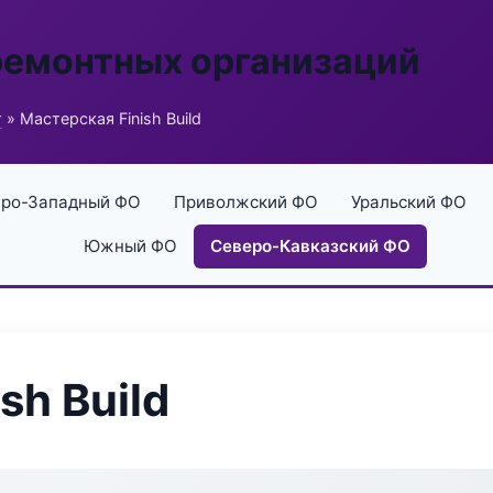
ремонтных организаций
г
» Мастерская Finish Build
ро-Западный ФО
Приволжский ФО
Уральский ФО
Южный ФО
Северо-Кавказский ФО
sh Build