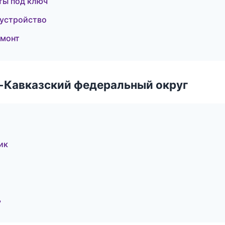
ты под ключ
оустройство
емонт
о-Кавказский федеральный округ
ик
ь