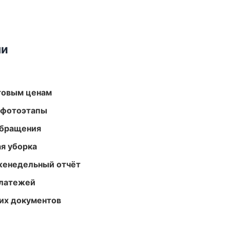
ми
птовым ценам
 фотоэтапы
обращения
ая уборка
женедельный отчёт
платежей
их документов