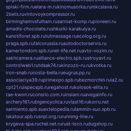
spiski-firm.ru
elara-m.ru
kinomusorka.ru
mkcslava.ru
2bets.ru
vintovoykompressor.ru
birminghamvsfulham.ru
sarmat-komp.ru
pioneeri.ru
amadis-chocolate.ru
shkurki-karakulya.ru
kanotiforet.spb.ru
tutmassage.ru
ecolog.org.ru
praga.spb.ru
falcorussia.ru
autodoctorservis.ru
kamertondom.spb.ru
net-life.net.ru
avto-vozim.ru
sakhcamera.ru
alliance-electro.spb.ru
stroyavt.ru
controlweb1.ru
tdsak74.ru
kinzozo-ru.ru
kvotka.ru
iron-snab.ru
costa-bella.ru
eugrus.pp.ru
associaciya39.ru
primexpo.spb.ru
bezmorchin.ru
ia2.ru
cpt21.ru
ispecspb.ru
regahost.ru
kolosok-elita.ru
tae-kwon.ru
consrio.com.ru
insiam.ru
avegainfo.ru
archery161.ru
bigencyclica.ru
vlast16.ru
korru.net
sarmiento.spb.su
extelopedia.ru
lammin-suo.spb.ru
iskatour.spb.ru
snpi.org.ru
running-line.ru
krygeva-spa.ru
chel.net.ru
rust-loco.ru
dugshop.ru