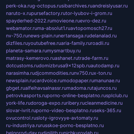
perk-oka.ru
g-octopus.ru
sibarchives.ru
andreislyusar.ru
naruto-x.ru
pursefactory.ru
tor-lyubov-i-grom.ru
spayderhed-2022.ru
movieone.ru
evro-dez.ru
webamator.ru
ma-absolut1.ru
avtopomosch27.ru
nv-750.ru
news-plain.ru
nertansaga.ru
delanalad.ru
dizfiles.ru
youtubefree.ru
aria-family.ru
roadli.ru
planeta-samara.ru
mysmartbuy.ru
matrasy-kemerovo.ru
ashanet.ru
trade-farm.ru
dotcustoms.ru
domizbrusa9x12spb.ru
autodamp.ru
narasimha.ru
djcommodities.ru
nv750.ru
x-ton.ru
newsplain.ru
cardvoice.ru
modopaper.ru
manunae.ru
gbget.ru
alfeihavsalnassr.ru
madoma.ru
tajuncos.ru
petrovkasports.ru
porno-online-besplatno.ru
splclub.ru
york-life.ru
doroga-expo.ru
ribery.ru
cleanmedicine.ru
slovar-ivrit.ru
porno-video-besplatno.ru
seks-365.ru
ovucontrol.ru
sloty-igrovyye-avtomaty.ru
ru-industriya.ru
russkoe-porno-besplatno.ru
belgorod-day.ru
digilith.ru
pichkurovlab.ru