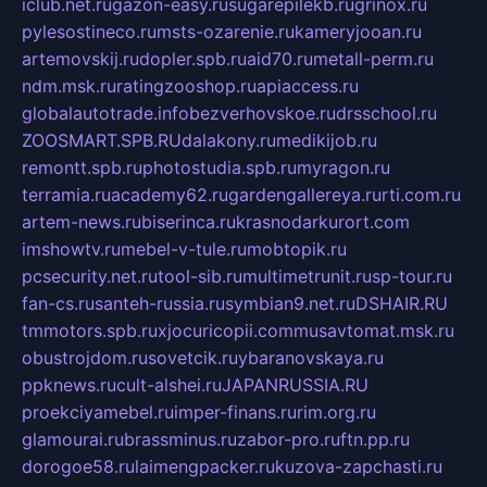
iclub.net.ru
gazon-easy.ru
sugarepilekb.ru
grinox.ru
pylesostineco.ru
msts-ozarenie.ru
kameryjooan.ru
artemovskij.ru
dopler.spb.ru
aid70.ru
metall-perm.ru
ndm.msk.ru
ratingzooshop.ru
apiaccess.ru
globalautotrade.info
bezverhovskoe.ru
drsschool.ru
ZOOSMART.SPB.RU
dalakony.ru
medikijob.ru
remontt.spb.ru
photostudia.spb.ru
myragon.ru
terramia.ru
academy62.ru
gardengallereya.ru
rti.com.ru
artem-news.ru
biserinca.ru
krasnodarkurort.com
imshowtv.ru
mebel-v-tule.ru
mobtopik.ru
pcsecurity.net.ru
tool-sib.ru
multimetrunit.ru
sp-tour.ru
fan-cs.ru
santeh-russia.ru
symbian9.net.ru
DSHAIR.RU
tmmotors.spb.ru
xjocuricopii.com
musavtomat.msk.ru
obustrojdom.ru
sovetcik.ru
ybaranovskaya.ru
ppknews.ru
cult-alshei.ru
JAPANRUSSIA.RU
proekciyamebel.ru
imper-finans.ru
rim.org.ru
glamourai.ru
brassminus.ru
zabor-pro.ru
ftn.pp.ru
dorogoe58.ru
laimengpacker.ru
kuzova-zapchasti.ru