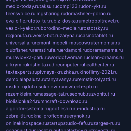
medic-today.ru
taksu.ru
comp123.ru
don-ykt.ru
teensvoice.ru
imgsharing.ru
domashnee-porno.ru
eva-elfie.ru
foto-tur.ru
biz-doska.ru
metropoltravel.ru
veslo-i-yakor.ru
borodino-media.ru
rostotsky.ru
regionufa.ru
weiss-bet.ru
zaryna.ru
casinotablet.ru
universalia.ru
remont-mebeli-moscow.ru
termomur.ru
clubfisher.ru
remstirufa.ru
erdamchi.ru
doramamama.ru
muraviovka-park.ru
worldofwoman.ru
clean-dreams.ru
arkrym.ru
kristinita.ru
dircomputer.ru
healthenter.ru
textexperts.ru
pivnaya-kruzhka.ru
kinofilmy-2021.ru
demolalapaluza.ru
tanyavanya.ru
remstir-tolyatti.ru
msdip.ru
jdol.ru
sokolovr.ru
newtech-spb.ru
rezemkleim.ru
massage-tai.ru
seonub.ru
zvonitut.ru
biolisichka24.ru
mncraft-download.ru
algoritm-sistema.ru
godflesh.ru
ru-industria.ru
zebra-tlt.ru
okna-proficom.ru
erynok.ru
onlinekinospace.ru
startupstudio-fefu.ru
zarges-ru.ru
gegenjustizunrecht.ru
autobalashov.ru
utrovortu.ru