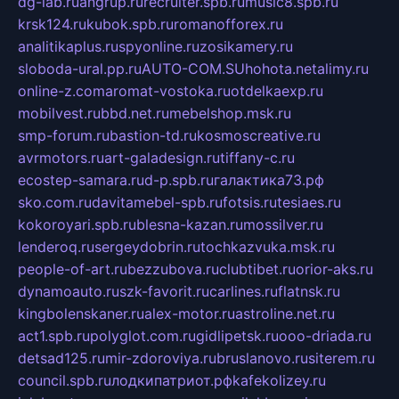
dg-lab.ru
angrup.ru
recruiter.spb.ru
music8.spb.ru
krsk124.ru
kubok.spb.ru
romanofforex.ru
analitikaplus.ru
spyonline.ru
zosikamery.ru
sloboda-ural.pp.ru
AUTO-COM.SU
hohota.net
alimy.ru
online-z.com
aromat-vostoka.ru
otdelkaexp.ru
mobilvest.ru
bbd.net.ru
mebelshop.msk.ru
smp-forum.ru
bastion-td.ru
kosmoscreative.ru
avrmotors.ru
art-galadesign.ru
tiffany-c.ru
ecostep-samara.ru
d-p.spb.ru
галактика73.рф
sko.com.ru
davitamebel-spb.ru
fotsis.ru
tesiaes.ru
kokoroyari.spb.ru
blesna-kazan.ru
mossilver.ru
lenderoq.ru
sergeydobrin.ru
tochkazvuka.msk.ru
people-of-art.ru
bezzubova.ru
clubtibet.ru
orior-aks.ru
dynamoauto.ru
szk-favorit.ru
carlines.ru
flatnsk.ru
kingbolenskaner.ru
alex-motor.ru
astroline.net.ru
act1.spb.ru
polyglot.com.ru
gidlipetsk.ru
ooo-driada.ru
detsad125.ru
mir-zdoroviya.ru
bruslanovo.ru
siterem.ru
council.spb.ru
лодкипатриот.рф
kafekolizey.ru