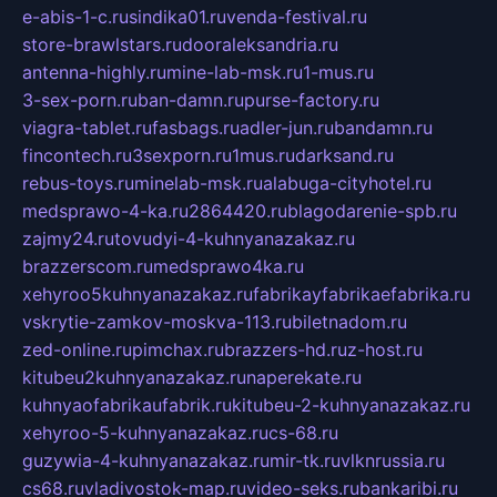
e-abis-1-c.ru
sindika01.ru
venda-festival.ru
store-brawlstars.ru
dooraleksandria.ru
antenna-highly.ru
mine-lab-msk.ru
1-mus.ru
3-sex-porn.ru
ban-damn.ru
purse-factory.ru
viagra-tablet.ru
fasbags.ru
adler-jun.ru
bandamn.ru
fincontech.ru
3sexporn.ru
1mus.ru
darksand.ru
rebus-toys.ru
minelab-msk.ru
alabuga-cityhotel.ru
medsprawo-4-ka.ru
2864420.ru
blagodarenie-spb.ru
zajmy24.ru
tovudyi-4-kuhnyanazakaz.ru
brazzerscom.ru
medsprawo4ka.ru
xehyroo5kuhnyanazakaz.ru
fabrikayfabrikaefabrika.ru
vskrytie-zamkov-moskva-113.ru
biletnadom.ru
zed-online.ru
pimchax.ru
brazzers-hd.ru
z-host.ru
kitubeu2kuhnyanazakaz.ru
naperekate.ru
kuhnyaofabrikaufabrik.ru
kitubeu-2-kuhnyanazakaz.ru
xehyroo-5-kuhnyanazakaz.ru
cs-68.ru
guzywia-4-kuhnyanazakaz.ru
mir-tk.ru
vlknrussia.ru
cs68.ru
vladivostok-map.ru
video-seks.ru
bankaribi.ru