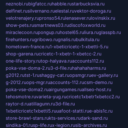
neznobi.ru
bigfatcc.ru
habble.ru
starbucksvia.ru
delfinet.ru
silvernano.ru
elestal.ru
vektor-doroga.ru
velotrenajery.ru
pronso54.ru
lenasever.ru
lovinskix.ru
show-pets.ru
smartnews03.ru
discofoxworld.ru
miraclecoon.ru
pongup.ru
hostel65.ru
liura.ru
glasspb.ru
firehunters.ru
gribowo.ru
gnalis.ru
bulkitula.ru
hometown-france.ru
1-xbeticricetc-1-xbetti-5.ru
shop-garena.ru
cricetc-1-xbetr-1-xbetcc-2.ru
one-life-story.ru
top-halyava.ru
accounts112.ru
poka-vse-doma-2.ru
3-d-file.ru
hahahaharms.ru
g2012.ru
tst-1.ru
shaggy-cat.ru
opsmgr.ru
ev-gallery.ru
g-2012.ru
ops-mgr.ru
accounts-112.ru
csm-demo.ru
poka-vse-doma2.ru
airgungames.ru
allseo-host.ru
tehosmotre.ru
varieta-yug.ru
cricetc1xbetr1xbetcc2.ru
raytor-d.ru
atillagunn.ru
3d-file.ru
1xbeticricetc1xbetti5.ru
uafoot-statti.ru
e-abis1c.ru
store-brawl-stars.ru
kts-services.ru
dark-sand.ru
sindika-01.ru
sp-life.ru
x-legion.ru
sib-archives.ru