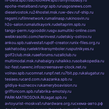
hl-beta.spb.ru
school494.spb.ru
mymubaby.ru
epoha-metalband.ru
ngr.spb.ru
rusgosnews.com
dieselvostok.ru
24hostel.msk.ru
w-dev.ru
f-ship.ru
regsmi.ru
filmnetwork.ru
malinasp.ru
kinosvin.ru
h2o-salon.ru
malutkayork.ru
deltaprim.spb.ru
tango-perm.ru
gooddir.ru
sgv.su
multiki-online.com
webkrasotki.com
cherinvest.ru
detskiy-ostrov.ru
ankou.spb.ru
alvesta1.ru
pdf-creator.ru
nix-files.org.ru
sakhatoday.ru
elektrikersymboler.ru
sputnikyes.ru
golf2club.msk.ru
aeforums.ru
zallclub.ru
multimodal.msk.ru
habaigry.ru
haikko.ru
sobakopedia.ru
isz-fest.ru
ewnc.info
screensaver-clock.net.ru
volnav.spb.ru
comnat.ru
npf.net.ru
7bit.pp.ru
kalugatur.ru
tesiaes.ru
card.com.ru
kazanka.spb.ru
gildiya-kuznecov.ru
kameryboavision.ru
griffoncom.spb.ru
fabrika-emotsiy.ru
PARK-MATROSOVA.RU
agat.spb.ru
avtoyurist-moskva1.ru
hardware.org.ru
схема-авто.рф