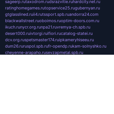
sageerp.ru
taxodrom.ru
dsrazvitie.ru
hardcity.net.ru
ratinghomegames.ru
topservice25.ru
gubernyan.ru
gtglasslined.ru
ii4.ru
tssport.spb.ru
andorra24.com
blackwallstreet.ru
oboimos.ru
optim-doors.com.ru
ikuch.ru
nycr.org.ru
npa21.ru
vremya-ch.spb.ru
desert000.ru
ivtorgi.ru
ifiori.ru
catalog-statei.ru
dcv.org.ru
spetsmaster174.ru
ipkameryhiseeu.ru
dum26.ru
ruspol.spb.ru
fr-opendp.ru
kam-solnyshko.ru
cheyenne-arapaho.ru
sevzapmetal.spb.ru
ted-lapidus.spb.ru
parasite-eliminator.ru
sigma-complete.ru
modernworld.ru
dama-moda.ru
eholot-group.ru
sk-nvkz.ru
DRONGOLD.RU
democratia2.ru
i-farmer.ru
mass-sport.org
jablonex.spb.ru
bookmess.ru
linkword.ru
refineua.com.ru
cs-spec.net.ru
altay-mebel.ru
DNK-THEATRE.RU
mechaniks.spb.ru
ipcamtechage.ru
skosta.ru
a-sun.ru
stroy-ldsp.ru
snowlands.org.ru
childrensshoes.ru
mrlizzy.ru
mebelsofiakrd.ru