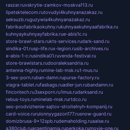
raszar.ru
vskrytie-zamkov-moskva113.ru
lipetsktelecom.ru
tovudyi4kuhnyanazakaz.ru
seksuzb.ru
guzywia4kuhnyanazakaz.ru
fabrikaofabrikaokuhny.ru
kuhnyaekuhnyaafabrika.ru
kuhnyaykuhnyayfabrika.ru
e-abis1c.ru
store-brawl-stars.ru
kts-services.ru
dark-sand.ru
sindika-01.ru
sp-life.ru
x-legion.ru
sib-archives.ru
e-abis-1-c.ru
sindika01.ru
venda-festival.ru
store-brawlstars.ru
dooraleksandria.ru
antenna-highly.ru
mine-lab-msk.ru
1-mus.ru
3-sex-porn.ru
ban-damn.ru
purse-factory.ru
viagra-tablet.ru
fasbags.ru
adler-jun.ru
bandamn.ru
fincontech.ru
3sexporn.ru
1mus.ru
darksand.ru
rebus-toys.ru
minelab-msk.ru
rtdco.ru
seo-prodvizhenie-sajtov-stroitelnyh-kompanij.ru
card-voice.ru
rulonnyygazon177.ru
snow-guard.ru
domizbrusa-9x12spb.ru
demaholding.ru
aalse.ru
a380club.ru
argentinamia.ru
perkoka.ru
movie-one.ru