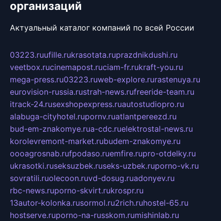
организаций
Актуальный каталог компаний по всей России
03223.ru
ufille.ru
krasotata.ru
prazdnikdushi.ru
veetbox.ru
cinemapost.ru
ciam-fr.ru
kraft-you.ru
mega-press.ru
03223.ru
web-explore.ru
rastenuya.ru
eurovision-russia.ru
strah-news.ru
freeride-team.ru
itrack-24.ru
sexshopexpress.ru
autostudiopro.ru
alabuga-cityhotel.ru
pornv.ru
atlantpereezd.ru
bud-em-znakomye.ru
a-cdc.ru
elektrostal-news.ru
korolevremont-market.ru
budem-znakomye.ru
oooagrosnab.ru
fpodaso.ru
emfire.ru
pro-otdelky.ru
ukrasotki.ru
seksuzbek.ru
seks-uzbek.ru
porno-vk.ru
sovratili.ru
olecoon.ru
vd-dosug.ru
adonyev.ru
rbc-news.ru
porno-skvirt.ru
krospr.ru
13autor-kolonka.ru
sormol.ru
2rich.ru
hostel-65.ru
hostserve.ru
porno-na-russkom.ru
mishinlab.ru