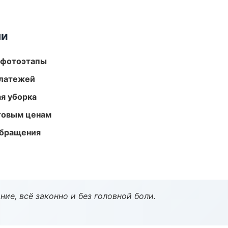
ми
 фотоэтапы
платежей
ая уборка
птовым ценам
обращения
ие, всё законно и без головной боли.