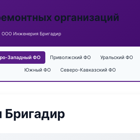
ремонтных организаций
 ООО Инженерия Бригадир
ро-Западный ФО
Приволжский ФО
Уральский ФО
Южный ФО
Северо-Кавказский ФО
 Бригадир