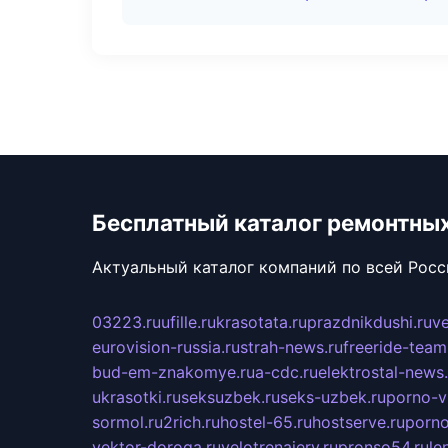
Бесплатный каталог ремонтны
Актуальный каталог компаний по всей Рос
03223.ru
ufille.ru
krasotata.ru
prazdnikdushi.ru
v
eurovision-russia.ru
strah-news.ru
freeride-team
bud-em-znakomye.ru
a-cdc.ru
elektrostal-news.
ukrasotki.ru
seksuzbek.ru
seks-uzbek.ru
porno-v
sormol.ru
2rich.ru
hostel-65.ru
hostserve.ru
porno
vektor-doroga.ru
velotrenajery.ru
pronso54.ru
le