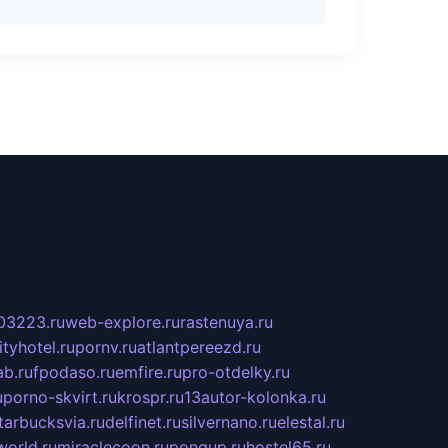
03223.ru
web-explore.ru
rastenuya.ru
tyhotel.ru
pornv.ru
atlantpereezd.ru
b.ru
fpodaso.ru
emfire.ru
pro-otdelky.ru
u
porno-skvirt.ru
krospr.ru
13autor-kolonka.ru
tarbucksvia.ru
delfinet.ru
silvernano.ru
elestal.ru
world.ru
miraclecoon.ru
pongup.ru
hostel65.ru