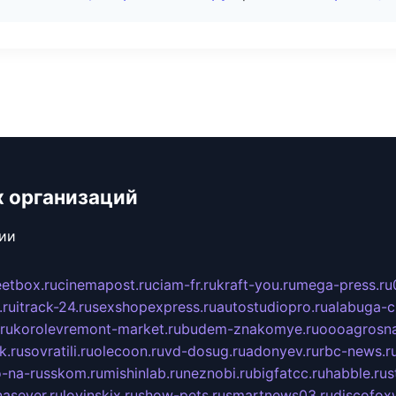
х организаций
сии
eetbox.ru
cinemapost.ru
ciam-fr.ru
kraft-you.ru
mega-press.ru
.ru
itrack-24.ru
sexshopexpress.ru
autostudiopro.ru
alabuga-ci
ru
korolevremont-market.ru
budem-znakomye.ru
oooagrosna
k.ru
sovratili.ru
olecoon.ru
vd-dosug.ru
adonyev.ru
rbc-news.r
-na-russkom.ru
mishinlab.ru
neznobi.ru
bigfatcc.ru
habble.ru
s
nasever.ru
lovinskix.ru
show-pets.ru
smartnews03.ru
discofox