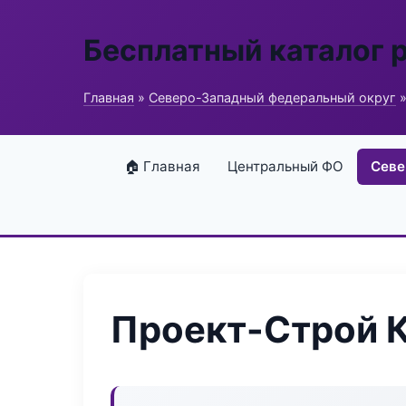
Бесплатный каталог 
Главная
»
Северо-Западный федеральный округ
»
🏠 Главная
Центральный ФО
Севе
Проект-Строй 