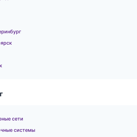
еринбург
оярск
к
г
рные сети
очные системы