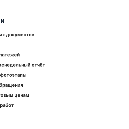
ми
их документов
платежей
женедельный отчёт
 фотоэтапы
обращения
птовым ценам
 работ