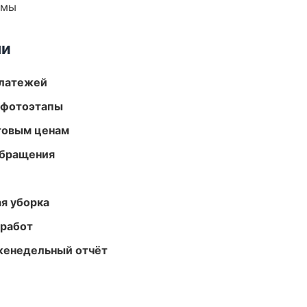
емы
ми
платежей
 фотоэтапы
птовым ценам
обращения
ая уборка
 работ
женедельный отчёт