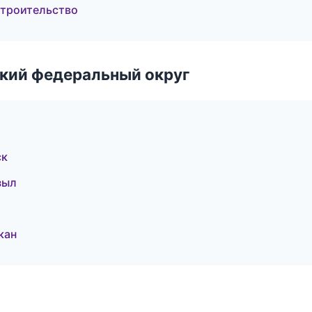
строительство
ский федеральный округ
ск
зыл
кан