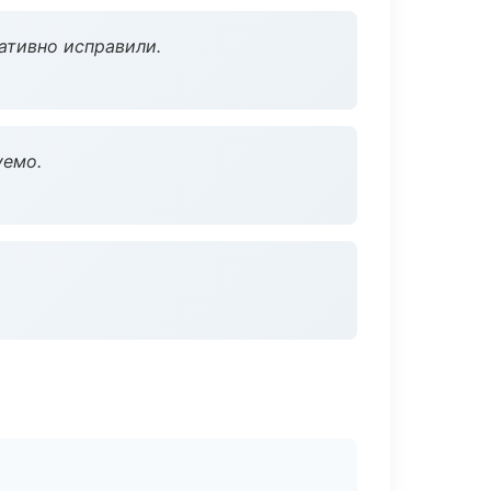
ативно исправили.
уемо.