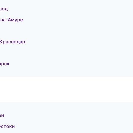
род
-на-Амуре
 Краснодар
ирск
ри
остоки