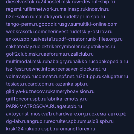
dieselvostok.ru
24hostel.msk.ru
w-dev.ru
f-ship.ru
regsmi.ru
filmnetwork.ru
malinasp.ru
kinosvin.ru
h2o-salon.ru
malutkayork.ru
deltaprim.spb.ru
tango-perm.ru
gooddir.ru
sgv.su
multiki-online.com
webkrasotki.com
cherinvest.ru
detskiy-ostrov.ru
ankou.spb.ru
alvesta1.ru
pdf-creator.ru
nix-files.org.ru
sakhatoday.ru
elektrikersymboler.ru
sputnikyes.ru
golf2club.msk.ru
aeforums.ru
zallclub.ru
multimodal.msk.ru
habaigry.ru
haikko.ru
sobakopedia.ru
isz-fest.ru
ewnc.info
screensaver-clock.net.ru
volnav.spb.ru
comnat.ru
npf.net.ru
7bit.pp.ru
kalugatur.ru
tesiaes.ru
card.com.ru
kazanka.spb.ru
gildiya-kuznecov.ru
kameryboavision.ru
griffoncom.spb.ru
fabrika-emotsiy.ru
PARK-MATROSOVA.RU
agat.spb.ru
avtoyurist-moskva1.ru
hardware.org.ru
схема-авто.рф
dg-lab.ru
angrup.ru
recruiter.spb.ru
music8.spb.ru
krsk124.ru
kubok.spb.ru
romanofforex.ru