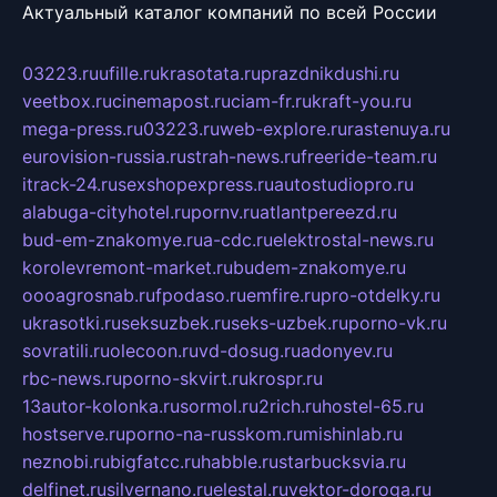
Актуальный каталог компаний по всей России
03223.ru
ufille.ru
krasotata.ru
prazdnikdushi.ru
veetbox.ru
cinemapost.ru
ciam-fr.ru
kraft-you.ru
mega-press.ru
03223.ru
web-explore.ru
rastenuya.ru
eurovision-russia.ru
strah-news.ru
freeride-team.ru
itrack-24.ru
sexshopexpress.ru
autostudiopro.ru
alabuga-cityhotel.ru
pornv.ru
atlantpereezd.ru
bud-em-znakomye.ru
a-cdc.ru
elektrostal-news.ru
korolevremont-market.ru
budem-znakomye.ru
oooagrosnab.ru
fpodaso.ru
emfire.ru
pro-otdelky.ru
ukrasotki.ru
seksuzbek.ru
seks-uzbek.ru
porno-vk.ru
sovratili.ru
olecoon.ru
vd-dosug.ru
adonyev.ru
rbc-news.ru
porno-skvirt.ru
krospr.ru
13autor-kolonka.ru
sormol.ru
2rich.ru
hostel-65.ru
hostserve.ru
porno-na-russkom.ru
mishinlab.ru
neznobi.ru
bigfatcc.ru
habble.ru
starbucksvia.ru
delfinet.ru
silvernano.ru
elestal.ru
vektor-doroga.ru