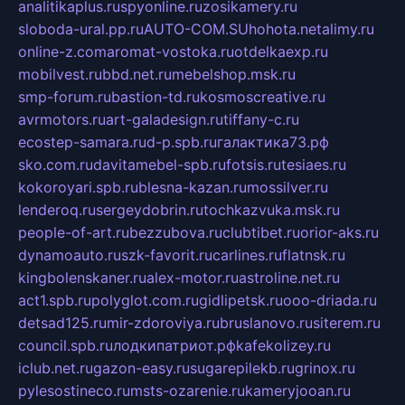
analitikaplus.ru
spyonline.ru
zosikamery.ru
sloboda-ural.pp.ru
AUTO-COM.SU
hohota.net
alimy.ru
online-z.com
aromat-vostoka.ru
otdelkaexp.ru
mobilvest.ru
bbd.net.ru
mebelshop.msk.ru
smp-forum.ru
bastion-td.ru
kosmoscreative.ru
avrmotors.ru
art-galadesign.ru
tiffany-c.ru
ecostep-samara.ru
d-p.spb.ru
галактика73.рф
sko.com.ru
davitamebel-spb.ru
fotsis.ru
tesiaes.ru
kokoroyari.spb.ru
blesna-kazan.ru
mossilver.ru
lenderoq.ru
sergeydobrin.ru
tochkazvuka.msk.ru
people-of-art.ru
bezzubova.ru
clubtibet.ru
orior-aks.ru
dynamoauto.ru
szk-favorit.ru
carlines.ru
flatnsk.ru
kingbolenskaner.ru
alex-motor.ru
astroline.net.ru
act1.spb.ru
polyglot.com.ru
gidlipetsk.ru
ooo-driada.ru
detsad125.ru
mir-zdoroviya.ru
bruslanovo.ru
siterem.ru
council.spb.ru
лодкипатриот.рф
kafekolizey.ru
iclub.net.ru
gazon-easy.ru
sugarepilekb.ru
grinox.ru
pylesostineco.ru
msts-ozarenie.ru
kameryjooan.ru