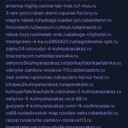
antenna-highly.ru
mine-lab-msk.ru
1-mus.ru
3-sex-porn.ru
ban-damn.ru
purse-factory.ru
viagra-tablet.ru
fasbags.ru
adler-jun.ru
bandamn.ru
fincontech.ru
3sexporn.ru
1mus.ru
darksand.ru
rebus-toys.ru
minelab-msk.ru
alabuga-cityhotel.ru
medsprawo-4-ka.ru
2864420.ru
blagodarenie-spb.ru
zajmy24.ru
tovudyi-4-kuhnyanazakaz.ru
brazzerscom.ru
medsprawo4ka.ru
xehyroo5kuhnyanazakaz.ru
fabrikayfabrikaefabrika.ru
vskrytie-zamkov-moskva-113.ru
biletnadom.ru
zed-online.ru
pimchax.ru
brazzers-hd.ru
z-host.ru
kitubeu2kuhnyanazakaz.ru
naperekate.ru
kuhnyaofabrikaufabrik.ru
kitubeu-2-kuhnyanazakaz.ru
xehyroo-5-kuhnyanazakaz.ru
cs-68.ru
guzywia-4-kuhnyanazakaz.ru
mir-tk.ru
vlknrussia.ru
cs68.ru
vladivostok-map.ru
video-seks.ru
bankaribi.ru
raszar.ru
vskrytie-zamkov-moskva113.ru
lipetsktelecom.ru
tovudyi4kuhnyanazakaz.ru