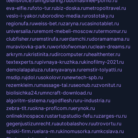
teensvoice.ru
imgsharing.ru
domashnee-porno.ru
eva-elfie.ru
foto-tur.ru
biz-doska.ru
metropoltravel.ru
veslo-i-yakor.ru
borodino-media.ru
rostotsky.ru
regionufa.ru
weiss-bet.ru
zaryna.ru
casinotablet.ru
universalia.ru
remont-mebeli-moscow.ru
termomur.ru
clubfisher.ru
remstirufa.ru
erdamchi.ru
doramamama.ru
muraviovka-park.ru
worldofwoman.ru
clean-dreams.ru
arkrym.ru
kristinita.ru
dircomputer.ru
healthenter.ru
textexperts.ru
pivnaya-kruzhka.ru
kinofilmy-2021.ru
demolalapaluza.ru
tanyavanya.ru
remstir-tolyatti.ru
msdip.ru
jdol.ru
sokolovr.ru
newtech-spb.ru
rezemkleim.ru
massage-tai.ru
seonub.ru
zvonitut.ru
biolisichka24.ru
mncraft-download.ru
algoritm-sistema.ru
godflesh.ru
ru-industria.ru
zebra-tlt.ru
okna-proficom.ru
erynok.ru
onlinekinospace.ru
startupstudio-fefu.ru
zarges-ru.ru
gegenjustizunrecht.ru
autobalashov.ru
utrovortu.ru
spiski-firm.ru
elara-m.ru
kinomusorka.ru
mkcslava.ru