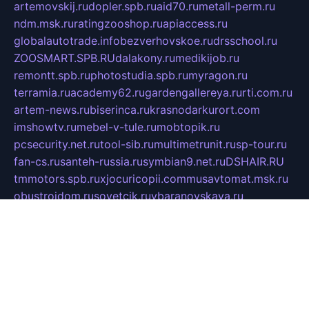
artemovskij.ru
dopler.spb.ru
aid70.ru
metall-perm.ru
ndm.msk.ru
ratingzooshop.ru
apiaccess.ru
globalautotrade.info
bezverhovskoe.ru
drsschool.ru
ZOOSMART.SPB.RU
dalakony.ru
medikijob.ru
remontt.spb.ru
photostudia.spb.ru
myragon.ru
terramia.ru
academy62.ru
gardengallereya.ru
rti.com.ru
artem-news.ru
biserinca.ru
krasnodarkurort.com
imshowtv.ru
mebel-v-tule.ru
mobtopik.ru
pcsecurity.net.ru
tool-sib.ru
multimetrunit.ru
sp-tour.ru
fan-cs.ru
santeh-russia.ru
symbian9.net.ru
DSHAIR.RU
tmmotors.spb.ru
xjocuricopii.com
musavtomat.msk.ru
obustrojdom.ru
sovetcik.ru
ybaranovskaya.ru
ppknews.ru
cult-alshei.ru
JAPANRUSSIA.RU
proekciyamebel.ru
imper-finans.ru
rim.org.ru
glamourai.ru
brassminus.ru
zabor-pro.ru
ftn.pp.ru
dorogoe58.ru
laimengpacker.ru
kuzova-zapchasti.ru
sageerp.ru
taxodrom.ru
dsrazvitie.ru
hardcity.net.ru
ratinghomegames.ru
topservice25.ru
gubernyan.ru