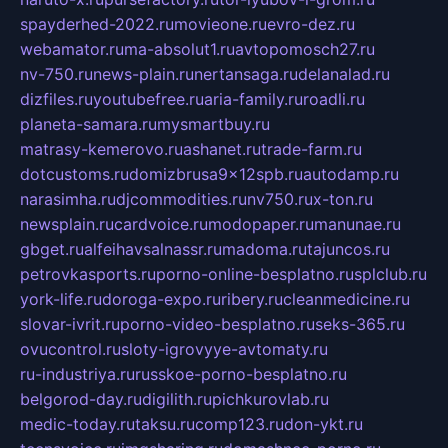
spayderhed-2022.ru
movieone.ru
evro-dez.ru
webamator.ru
ma-absolut1.ru
avtopomosch27.ru
nv-750.ru
news-plain.ru
nertansaga.ru
delanalad.ru
dizfiles.ru
youtubefree.ru
aria-family.ru
roadli.ru
planeta-samara.ru
mysmartbuy.ru
matrasy-kemerovo.ru
ashanet.ru
trade-farm.ru
dotcustoms.ru
domizbrusa9x12spb.ru
autodamp.ru
narasimha.ru
djcommodities.ru
nv750.ru
x-ton.ru
newsplain.ru
cardvoice.ru
modopaper.ru
manunae.ru
gbget.ru
alfeihavsalnassr.ru
madoma.ru
tajuncos.ru
petrovkasports.ru
porno-online-besplatno.ru
splclub.ru
york-life.ru
doroga-expo.ru
ribery.ru
cleanmedicine.ru
slovar-ivrit.ru
porno-video-besplatno.ru
seks-365.ru
ovucontrol.ru
sloty-igrovyye-avtomaty.ru
ru-industriya.ru
russkoe-porno-besplatno.ru
belgorod-day.ru
digilith.ru
pichkurovlab.ru
medic-today.ru
taksu.ru
comp123.ru
don-ykt.ru