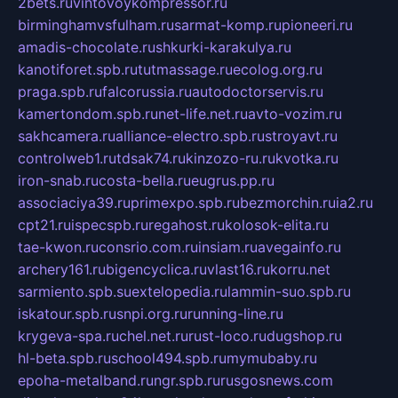
2bets.ru
vintovoykompressor.ru
birminghamvsfulham.ru
sarmat-komp.ru
pioneeri.ru
amadis-chocolate.ru
shkurki-karakulya.ru
kanotiforet.spb.ru
tutmassage.ru
ecolog.org.ru
praga.spb.ru
falcorussia.ru
autodoctorservis.ru
kamertondom.spb.ru
net-life.net.ru
avto-vozim.ru
sakhcamera.ru
alliance-electro.spb.ru
stroyavt.ru
controlweb1.ru
tdsak74.ru
kinzozo-ru.ru
kvotka.ru
iron-snab.ru
costa-bella.ru
eugrus.pp.ru
associaciya39.ru
primexpo.spb.ru
bezmorchin.ru
ia2.ru
cpt21.ru
ispecspb.ru
regahost.ru
kolosok-elita.ru
tae-kwon.ru
consrio.com.ru
insiam.ru
avegainfo.ru
archery161.ru
bigencyclica.ru
vlast16.ru
korru.net
sarmiento.spb.su
extelopedia.ru
lammin-suo.spb.ru
iskatour.spb.ru
snpi.org.ru
running-line.ru
krygeva-spa.ru
chel.net.ru
rust-loco.ru
dugshop.ru
hl-beta.spb.ru
school494.spb.ru
mymubaby.ru
epoha-metalband.ru
ngr.spb.ru
rusgosnews.com