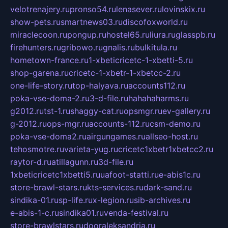
velotrenajery.ru
pronso54.ru
lenasever.ru
lovinskix.ru
show-pets.ru
smartnews03.ru
discofoxworld.ru
miraclecoon.ru
pongup.ru
hostel65.ru
liura.ru
glasspb.ru
firehunters.ru
gribowo.ru
gnalis.ru
bulkitula.ru
hometown-france.ru
1-xbeticricetc-1-xbetti-5.ru
shop-garena.ru
cricetc-1-xbetr-1-xbetcc-2.ru
one-life-story.ru
top-halyava.ru
accounts112.ru
poka-vse-doma-2.ru
3-d-file.ru
hahahaharms.ru
g2012.ru
tst-1.ru
shaggy-cat.ru
opsmgr.ru
ev-gallery.ru
g-2012.ru
ops-mgr.ru
accounts-112.ru
csm-demo.ru
poka-vse-doma2.ru
airgungames.ru
allseo-host.ru
tehosmotre.ru
varieta-yug.ru
cricetc1xbetr1xbetcc2.ru
raytor-d.ru
atillagunn.ru
3d-file.ru
1xbeticricetc1xbetti5.ru
uafoot-statti.ru
e-abis1c.ru
store-brawl-stars.ru
kts-services.ru
dark-sand.ru
sindika-01.ru
sp-life.ru
x-legion.ru
sib-archives.ru
e-abis-1-c.ru
sindika01.ru
venda-festival.ru
store-brawlstars.ru
dooraleksandria.ru