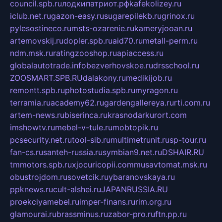
council.spb.ru
лодкипатриот.рф
kafekolizey.ru
iclub.net.ru
gazon-easy.ru
sugarepilekb.ru
grinox.ru
pylesostineco.ru
msts-ozarenie.ru
kameryjooan.ru
artemovskij.ru
dopler.spb.ru
aid70.ru
metall-perm.ru
ndm.msk.ru
ratingzooshop.ru
apiaccess.ru
globalautotrade.info
bezverhovskoe.ru
drsschool.ru
ZOOSMART.SPB.RU
dalakony.ru
medikijob.ru
remontt.spb.ru
photostudia.spb.ru
myragon.ru
terramia.ru
academy62.ru
gardengallereya.ru
rti.com.ru
artem-news.ru
biserinca.ru
krasnodarkurort.com
imshowtv.ru
mebel-v-tule.ru
mobtopik.ru
pcsecurity.net.ru
tool-sib.ru
multimetrunit.ru
sp-tour.ru
fan-cs.ru
santeh-russia.ru
symbian9.net.ru
DSHAIR.RU
tmmotors.spb.ru
xjocuricopii.com
musavtomat.msk.ru
obustrojdom.ru
sovetcik.ru
ybaranovskaya.ru
ppknews.ru
cult-alshei.ru
JAPANRUSSIA.RU
proekciyamebel.ru
imper-finans.ru
rim.org.ru
glamourai.ru
brassminus.ru
zabor-pro.ru
ftn.pp.ru