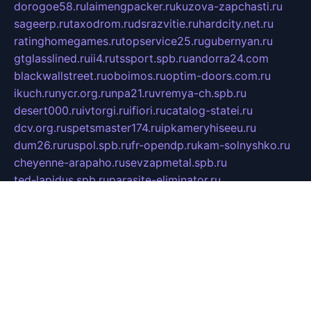
dorogoe58.ru
laimengpacker.ru
kuzova-zapchasti.ru
sageerp.ru
taxodrom.ru
dsrazvitie.ru
hardcity.net.ru
ratinghomegames.ru
topservice25.ru
gubernyan.ru
gtglasslined.ru
ii4.ru
tssport.spb.ru
andorra24.com
blackwallstreet.ru
oboimos.ru
optim-doors.com.ru
ikuch.ru
nycr.org.ru
npa21.ru
vremya-ch.spb.ru
desert000.ru
ivtorgi.ru
ifiori.ru
catalog-statei.ru
dcv.org.ru
spetsmaster174.ru
ipkameryhiseeu.ru
dum26.ru
ruspol.spb.ru
fr-opendp.ru
kam-solnyshko.ru
cheyenne-arapaho.ru
sevzapmetal.spb.ru
ted-lapidus.spb.ru
parasite-eliminator.ru
sigma-complete.ru
modernworld.ru
dama-moda.ru
eholot-group.ru
sk-nvkz.ru
DRONGOLD.RU
democratia2.ru
i-farmer.ru
mass-sport.org
jablonex.spb.ru
bookmess.ru
linkword.ru
refineua.com.ru
cs-spec.net.ru
altay-mebel.ru
DNK-THEATRE.RU
mechaniks.spb.ru
ipcamtechage.ru
skosta.ru
a-sun.ru
stroy-ldsp.ru
snowlands.org.ru