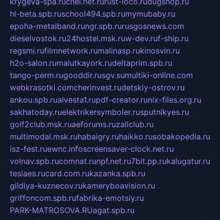
krygeva-spa.ru
chel.net.ru
rust-loco.ru
dugshop.ru
hl-beta.spb.ru
school494.spb.ru
mymubaby.ru
epoha-metalband.ru
ngr.spb.ru
rusgosnews.com
dieselvostok.ru
24hostel.msk.ru
w-dev.ru
f-ship.ru
regsmi.ru
filmnetwork.ru
malinasp.ru
kinosvin.ru
h2o-salon.ru
malutkayork.ru
deltaprim.spb.ru
tango-perm.ru
gooddir.ru
sgv.su
multiki-online.com
webkrasotki.com
cherinvest.ru
detskiy-ostrov.ru
ankou.spb.ru
alvesta1.ru
pdf-creator.ru
nix-files.org.ru
sakhatoday.ru
elektrikersymboler.ru
sputnikyes.ru
golf2club.msk.ru
aeforums.ru
zallclub.ru
multimodal.msk.ru
habaigry.ru
haikko.ru
sobakopedia.ru
isz-fest.ru
ewnc.info
screensaver-clock.net.ru
volnav.spb.ru
comnat.ru
npf.net.ru
7bit.pp.ru
kalugatur.ru
tesiaes.ru
card.com.ru
kazanka.spb.ru
gildiya-kuznecov.ru
kameryboavision.ru
griffoncom.spb.ru
fabrika-emotsiy.ru
PARK-MATROSOVA.RU
agat.spb.ru