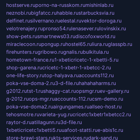
hostserve.ru
porno-na-russkom.ru
mishinlab.ru
neznobi.ru
bigfatcc.ru
habble.ru
starbucksvia.ru
delfinet.ru
silvernano.ru
elestal.ru
vektor-doroga.ru
velotrenajery.ru
pronso54.ru
lenasever.ru
lovinskix.ru
show-pets.ru
smartnews03.ru
discofoxworld.ru
miraclecoon.ru
pongup.ru
hostel65.ru
liura.ru
glasspb.ru
firehunters.ru
gribowo.ru
gnalis.ru
bulkitula.ru
hometown-france.ru
1-xbeticricetc-1-xbetti-5.ru
shop-garena.ru
cricetc-1-xbetr-1-xbetcc-2.ru
one-life-story.ru
top-halyava.ru
accounts112.ru
poka-vse-doma-2.ru
3-d-file.ru
hahahaharms.ru
g2012.ru
tst-1.ru
shaggy-cat.ru
opsmgr.ru
ev-gallery.ru
g-2012.ru
ops-mgr.ru
accounts-112.ru
csm-demo.ru
poka-vse-doma2.ru
airgungames.ru
allseo-host.ru
tehosmotre.ru
varieta-yug.ru
cricetc1xbetr1xbetcc2.ru
raytor-d.ru
atillagunn.ru
3d-file.ru
1xbeticricetc1xbetti5.ru
uafoot-statti.ru
e-abis1c.ru
store-brawl-stars.ru
kts-services.ru
dark-sand.ru