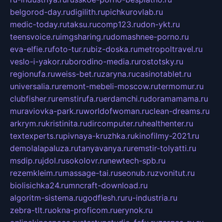
belgorod-day.ru
digilith.ru
pichkurovlab.ru
medic-today.ru
taksu.ru
comp123.ru
don-ykt.ru
teensvoice.ru
imgsharing.ru
domashnee-porno.ru
eva-elfie.ru
foto-tur.ru
biz-doska.ru
metropoltravel.ru
veslo-i-yakor.ru
borodino-media.ru
rostotsky.ru
regionufa.ru
weiss-bet.ru
zaryna.ru
casinotablet.ru
universalia.ru
remont-mebeli-moscow.ru
termomur.ru
clubfisher.ru
remstirufa.ru
erdamchi.ru
doramamama.ru
muraviovka-park.ru
worldofwoman.ru
clean-dreams.ru
arkrym.ru
kristinita.ru
dircomputer.ru
healthenter.ru
textexperts.ru
pivnaya-kruzhka.ru
kinofilmy-2021.ru
demolalapaluza.ru
tanyavanya.ru
remstir-tolyatti.ru
msdip.ru
jdol.ru
sokolovr.ru
newtech-spb.ru
rezemkleim.ru
massage-tai.ru
seonub.ru
zvonitut.ru
biolisichka24.ru
mncraft-download.ru
algoritm-sistema.ru
godflesh.ru
ru-industria.ru
zebra-tlt.ru
okna-proficom.ru
erynok.ru