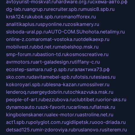
avtoyurist-moskva1.ru
hardware.org.ru
схема-авто.рф
dg-lab.ru
angrup.ru
recruiter.spb.ru
music8.spb.ru
krsk124.ru
kubok.spb.ru
romanofforex.ru
analitikaplus.ru
spyonline.ru
zosikamery.ru
sloboda-ural.pp.ru
AUTO-COM.SU
hohota.net
alimy.ru
online-z.com
aromat-vostoka.ru
otdelkaexp.ru
mobilvest.ru
bbd.net.ru
mebelshop.msk.ru
smp-forum.ru
bastion-td.ru
kosmoscreative.ru
avrmotors.ru
art-galadesign.ru
tiffany-c.ru
ecostep-samara.ru
d-p.spb.ru
галактика73.рф
sko.com.ru
davitamebel-spb.ru
fotsis.ru
tesiaes.ru
kokoroyari.spb.ru
blesna-kazan.ru
mossilver.ru
lenderoq.ru
sergeydobrin.ru
tochkazvuka.msk.ru
people-of-art.ru
bezzubova.ru
clubtibet.ru
orior-aks.ru
dynamoauto.ru
szk-favorit.ru
carlines.ru
flatnsk.ru
kingbolenskaner.ru
alex-motor.ru
astroline.net.ru
act1.spb.ru
polyglot.com.ru
gidlipetsk.ru
ooo-driada.ru
detsad125.ru
mir-zdoroviya.ru
bruslanovo.ru
siterem.ru