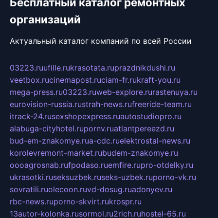
Бесплатный каталог ремонтных
организаций
Актуальный каталог компаний по всей России
03223.ru
ufille.ru
krasotata.ru
prazdnikdushi.ru
veetbox.ru
cinemapost.ru
ciam-fr.ru
kraft-you.ru
mega-press.ru
03223.ru
web-explore.ru
rastenuya.ru
eurovision-russia.ru
strah-news.ru
freeride-team.ru
itrack-24.ru
sexshopexpress.ru
autostudiopro.ru
alabuga-cityhotel.ru
pornv.ru
atlantpereezd.ru
bud-em-znakomye.ru
a-cdc.ru
elektrostal-news.ru
korolevremont-market.ru
budem-znakomye.ru
oooagrosnab.ru
fpodaso.ru
emfire.ru
pro-otdelky.ru
ukrasotki.ru
seksuzbek.ru
seks-uzbek.ru
porno-vk.ru
sovratili.ru
olecoon.ru
vd-dosug.ru
adonyev.ru
rbc-news.ru
porno-skvirt.ru
krospr.ru
13autor-kolonka.ru
sormol.ru
2rich.ru
hostel-65.ru