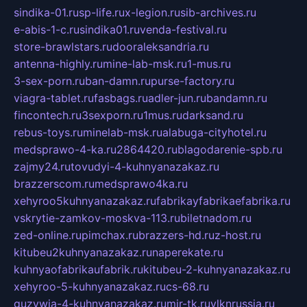
sindika-01.ru
sp-life.ru
x-legion.ru
sib-archives.ru
e-abis-1-c.ru
sindika01.ru
venda-festival.ru
store-brawlstars.ru
dooraleksandria.ru
antenna-highly.ru
mine-lab-msk.ru
1-mus.ru
3-sex-porn.ru
ban-damn.ru
purse-factory.ru
viagra-tablet.ru
fasbags.ru
adler-jun.ru
bandamn.ru
fincontech.ru
3sexporn.ru
1mus.ru
darksand.ru
rebus-toys.ru
minelab-msk.ru
alabuga-cityhotel.ru
medsprawo-4-ka.ru
2864420.ru
blagodarenie-spb.ru
zajmy24.ru
tovudyi-4-kuhnyanazakaz.ru
brazzerscom.ru
medsprawo4ka.ru
xehyroo5kuhnyanazakaz.ru
fabrikayfabrikaefabrika.ru
vskrytie-zamkov-moskva-113.ru
biletnadom.ru
zed-online.ru
pimchax.ru
brazzers-hd.ru
z-host.ru
kitubeu2kuhnyanazakaz.ru
naperekate.ru
kuhnyaofabrikaufabrik.ru
kitubeu-2-kuhnyanazakaz.ru
xehyroo-5-kuhnyanazakaz.ru
cs-68.ru
guzywia-4-kuhnyanazakaz.ru
mir-tk.ru
vlknrussia.ru