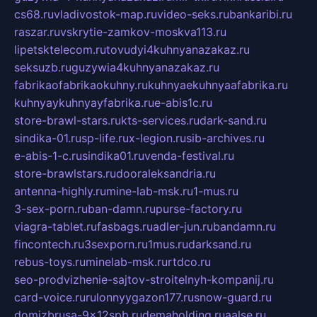
cs68.ru
vladivostok-map.ru
video-seks.ru
bankaribi.ru
raszar.ru
vskrytie-zamkov-moskva113.ru
lipetsktelecom.ru
tovudyi4kuhnyanazakaz.ru
seksuzb.ru
guzywia4kuhnyanazakaz.ru
fabrikaofabrikaokuhny.ru
kuhnyaekuhnyaafabrika.ru
kuhnyaykuhnyayfabrika.ru
e-abis1c.ru
store-brawl-stars.ru
kts-services.ru
dark-sand.ru
sindika-01.ru
sp-life.ru
x-legion.ru
sib-archives.ru
e-abis-1-c.ru
sindika01.ru
venda-festival.ru
store-brawlstars.ru
dooraleksandria.ru
antenna-highly.ru
mine-lab-msk.ru
1-mus.ru
3-sex-porn.ru
ban-damn.ru
purse-factory.ru
viagra-tablet.ru
fasbags.ru
adler-jun.ru
bandamn.ru
fincontech.ru
3sexporn.ru
1mus.ru
darksand.ru
rebus-toys.ru
minelab-msk.ru
rtdco.ru
seo-prodvizhenie-sajtov-stroitelnyh-kompanij.ru
card-voice.ru
rulonnyygazon177.ru
snow-guard.ru
domizbrusa-9x12spb.ru
demaholding.ru
aalse.ru