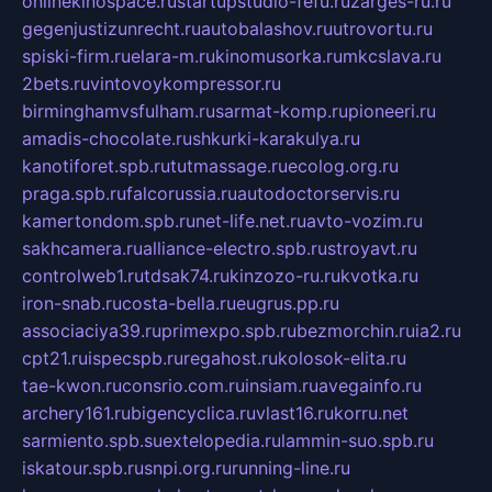
onlinekinospace.ru
startupstudio-fefu.ru
zarges-ru.ru
gegenjustizunrecht.ru
autobalashov.ru
utrovortu.ru
spiski-firm.ru
elara-m.ru
kinomusorka.ru
mkcslava.ru
2bets.ru
vintovoykompressor.ru
birminghamvsfulham.ru
sarmat-komp.ru
pioneeri.ru
amadis-chocolate.ru
shkurki-karakulya.ru
kanotiforet.spb.ru
tutmassage.ru
ecolog.org.ru
praga.spb.ru
falcorussia.ru
autodoctorservis.ru
kamertondom.spb.ru
net-life.net.ru
avto-vozim.ru
sakhcamera.ru
alliance-electro.spb.ru
stroyavt.ru
controlweb1.ru
tdsak74.ru
kinzozo-ru.ru
kvotka.ru
iron-snab.ru
costa-bella.ru
eugrus.pp.ru
associaciya39.ru
primexpo.spb.ru
bezmorchin.ru
ia2.ru
cpt21.ru
ispecspb.ru
regahost.ru
kolosok-elita.ru
tae-kwon.ru
consrio.com.ru
insiam.ru
avegainfo.ru
archery161.ru
bigencyclica.ru
vlast16.ru
korru.net
sarmiento.spb.su
extelopedia.ru
lammin-suo.spb.ru
iskatour.spb.ru
snpi.org.ru
running-line.ru