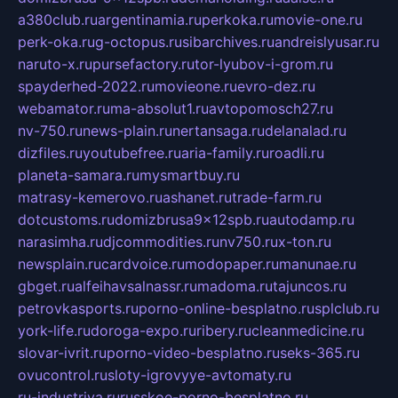
a380club.ru
argentinamia.ru
perkoka.ru
movie-one.ru
perk-oka.ru
g-octopus.ru
sibarchives.ru
andreislyusar.ru
naruto-x.ru
pursefactory.ru
tor-lyubov-i-grom.ru
spayderhed-2022.ru
movieone.ru
evro-dez.ru
webamator.ru
ma-absolut1.ru
avtopomosch27.ru
nv-750.ru
news-plain.ru
nertansaga.ru
delanalad.ru
dizfiles.ru
youtubefree.ru
aria-family.ru
roadli.ru
planeta-samara.ru
mysmartbuy.ru
matrasy-kemerovo.ru
ashanet.ru
trade-farm.ru
dotcustoms.ru
domizbrusa9x12spb.ru
autodamp.ru
narasimha.ru
djcommodities.ru
nv750.ru
x-ton.ru
newsplain.ru
cardvoice.ru
modopaper.ru
manunae.ru
gbget.ru
alfeihavsalnassr.ru
madoma.ru
tajuncos.ru
petrovkasports.ru
porno-online-besplatno.ru
splclub.ru
york-life.ru
doroga-expo.ru
ribery.ru
cleanmedicine.ru
slovar-ivrit.ru
porno-video-besplatno.ru
seks-365.ru
ovucontrol.ru
sloty-igrovyye-avtomaty.ru
ru-industriya.ru
russkoe-porno-besplatno.ru