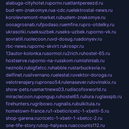
alabuga-cityhotel.ru
pornv.ru
atlantpereezd.ru
bud-em-znakomye.ru
a-cdc.ru
elektrostal-news.ru
korolevremont-market.ru
budem-znakomye.ru
oooagrosnab.ru
fpodaso.ru
emfire.ru
pro-otdelky.ru
ukrasotki.ru
seksuzbek.ru
seks-uzbek.ru
porno-vk.ru
sovratili.ru
olecoon.ru
vd-dosug.ru
adonyev.ru
rbc-news.ru
porno-skvirt.ru
krospr.ru
13autor-kolonka.ru
sormol.ru
2rich.ru
hostel-65.ru
hostserve.ru
porno-na-russkom.ru
mishinlab.ru
neznobi.ru
bigfatcc.ru
habble.ru
starbucksvia.ru
delfinet.ru
silvernano.ru
elestal.ru
vektor-doroga.ru
velotrenajery.ru
pronso54.ru
lenasever.ru
lovinskix.ru
show-pets.ru
smartnews03.ru
discofoxworld.ru
miraclecoon.ru
pongup.ru
hostel65.ru
liura.ru
glasspb.ru
firehunters.ru
gribowo.ru
gnalis.ru
bulkitula.ru
hometown-france.ru
1-xbeticricetc-1-xbetti-5.ru
shop-garena.ru
cricetc-1-xbetr-1-xbetcc-2.ru
one-life-story.ru
top-halyava.ru
accounts112.ru