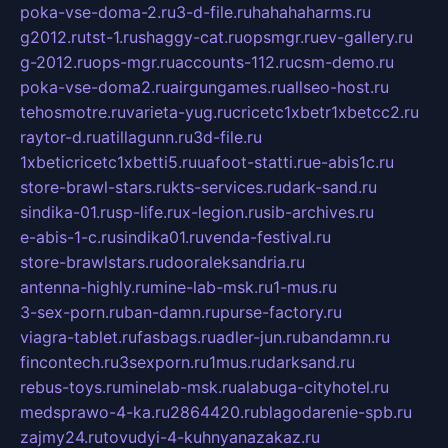
poka-vse-doma-2.ru
3-d-file.ru
hahahaharms.ru
g2012.ru
tst-1.ru
shaggy-cat.ru
opsmgr.ru
ev-gallery.ru
g-2012.ru
ops-mgr.ru
accounts-112.ru
csm-demo.ru
poka-vse-doma2.ru
airgungames.ru
allseo-host.ru
tehosmotre.ru
varieta-yug.ru
cricetc1xbetr1xbetcc2.ru
raytor-d.ru
atillagunn.ru
3d-file.ru
1xbeticricetc1xbetti5.ru
uafoot-statti.ru
e-abis1c.ru
store-brawl-stars.ru
kts-services.ru
dark-sand.ru
sindika-01.ru
sp-life.ru
x-legion.ru
sib-archives.ru
e-abis-1-c.ru
sindika01.ru
venda-festival.ru
store-brawlstars.ru
dooraleksandria.ru
antenna-highly.ru
mine-lab-msk.ru
1-mus.ru
3-sex-porn.ru
ban-damn.ru
purse-factory.ru
viagra-tablet.ru
fasbags.ru
adler-jun.ru
bandamn.ru
fincontech.ru
3sexporn.ru
1mus.ru
darksand.ru
rebus-toys.ru
minelab-msk.ru
alabuga-cityhotel.ru
medsprawo-4-ka.ru
2864420.ru
blagodarenie-spb.ru
zajmy24.ru
tovudyi-4-kuhnyanazakaz.ru