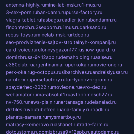
antenna-highly.ru
mine-lab-msk.ru
1-mus.ru
3-sex-porn.ru
ban-damn.ru
purse-factory.ru
viagra-tablet.ru
fasbags.ru
adler-jun.ru
bandamn.ru
fincontech.ru
3sexporn.ru
1mus.ru
darksand.ru
rebus-toys.ru
minelab-msk.ru
rtdco.ru
seo-prodvizhenie-sajtov-stroitelnyh-kompanij.ru
card-voice.ru
rulonnyygazon177.ru
snow-guard.ru
domizbrusa-9x12spb.ru
demaholding.ru
aalse.ru
a380club.ru
argentinamia.ru
perkoka.ru
movie-one.ru
perk-oka.ru
g-octopus.ru
sibarchives.ru
andreislyusar.ru
naruto-x.ru
pursefactory.ru
tor-lyubov-i-grom.ru
spayderhed-2022.ru
movieone.ru
evro-dez.ru
webamator.ru
ma-absolut1.ru
avtopomosch27.ru
nv-750.ru
news-plain.ru
nertansaga.ru
delanalad.ru
dizfiles.ru
youtubefree.ru
aria-family.ru
roadli.ru
planeta-samara.ru
mysmartbuy.ru
matrasy-kemerovo.ru
ashanet.ru
trade-farm.ru
dotcustoms.ru
domizbrusa9x12spb.ru
autodamp.ru