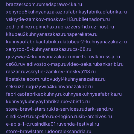
brazzerscom.ru
medsprawo4ka.ru
xehyroo5kuhnyanazakaz.ru
fabrikayfabrikaefabrika.ru
vskrytie-zamkov-moskva-113.ru
biletnadom.ru
zed-online.ru
pimchax.ru
brazzers-hd.ru
z-host.ru
kitubeu2kuhnyanazakaz.ru
naperekate.ru
kuhnyaofabrikaufabrik.ru
kitubeu-2-kuhnyanazakaz.ru
xehyroo-5-kuhnyanazakaz.ru
cs-68.ru
guzywia-4-kuhnyanazakaz.ru
mir-tk.ru
vlknrussia.ru
cs68.ru
vladivostok-map.ru
video-seks.ru
bankaribi.ru
raszar.ru
vskrytie-zamkov-moskva113.ru
lipetsktelecom.ru
tovudyi4kuhnyanazakaz.ru
seksuzb.ru
guzywia4kuhnyanazakaz.ru
fabrikaofabrikaokuhny.ru
kuhnyaekuhnyaafabrika.ru
kuhnyaykuhnyayfabrika.ru
e-abis1c.ru
store-brawl-stars.ru
kts-services.ru
dark-sand.ru
sindika-01.ru
sp-life.ru
x-legion.ru
sib-archives.ru
e-abis-1-c.ru
sindika01.ru
venda-festival.ru
store-brawlstars.ru
dooraleksandria.ru