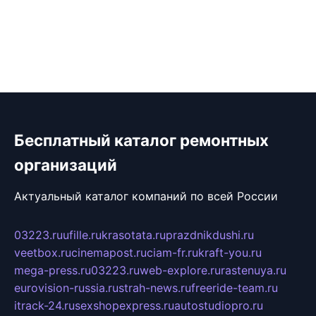
Бесплатный каталог ремонтных
организаций
Актуальный каталог компаний по всей России
03223.ru
ufille.ru
krasotata.ru
prazdnikdushi.ru
veetbox.ru
cinemapost.ru
ciam-fr.ru
kraft-you.ru
mega-press.ru
03223.ru
web-explore.ru
rastenuya.ru
eurovision-russia.ru
strah-news.ru
freeride-team.ru
itrack-24.ru
sexshopexpress.ru
autostudiopro.ru