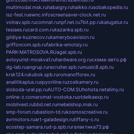
multimodal.msk.ru
habaigry.ru
haikko.ru
sobakopedia.ru
isz-fest.ru
ewnc.info
screensaver-clock.net.ru
volnav.spb.ru
comnat.ru
npf.net.ru
7bit.pp.ru
kalugatur.ru
tesiaes.ru
card.com.ru
kazanka.spb.ru
gildiya-kuznecov.ru
kameryboavision.ru
griffoncom.spb.ru
fabrika-emotsiy.ru
PARK-MATROSOVA.RU
agat.spb.ru
avtoyurist-moskva1.ru
hardware.org.ru
схема-авто.рф
dg-lab.ru
angrup.ru
recruiter.spb.ru
music8.spb.ru
krsk124.ru
kubok.spb.ru
romanofforex.ru
analitikaplus.ru
spyonline.ru
zosikamery.ru
sloboda-ural.pp.ru
AUTO-COM.SU
hohota.net
alimy.ru
online-z.com
aromat-vostoka.ru
otdelkaexp.ru
mobilvest.ru
bbd.net.ru
mebelshop.msk.ru
smp-forum.ru
bastion-td.ru
kosmoscreative.ru
avrmotors.ru
art-galadesign.ru
tiffany-c.ru
ecostep-samara.ru
d-p.spb.ru
галактика73.рф