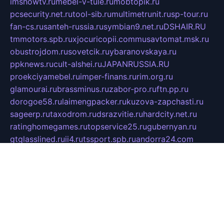
imshowtv.ru
mebel-v-tule.ru
mobtopik.ru
pcsecurity.net.ru
tool-sib.ru
multimetrunit.ru
sp-tour.ru
fan-cs.ru
santeh-russia.ru
symbian9.net.ru
DSHAIR.RU
tmmotors.spb.ru
xjocuricopii.com
musavtomat.msk.ru
obustrojdom.ru
sovetcik.ru
ybaranovskaya.ru
ppknews.ru
cult-alshei.ru
JAPANRUSSIA.RU
proekciyamebel.ru
imper-finans.ru
rim.org.ru
glamourai.ru
brassminus.ru
zabor-pro.ru
ftn.pp.ru
dorogoe58.ru
laimengpacker.ru
kuzova-zapchasti.ru
sageerp.ru
taxodrom.ru
dsrazvitie.ru
hardcity.net.ru
ratinghomegames.ru
topservice25.ru
gubernyan.ru
gtglasslined.ru
ii4.ru
tssport.spb.ru
andorra24.com
blackwallstreet.ru
oboimos.ru
optim-doors.com.ru
ikuch.ru
nycr.org.ru
npa21.ru
vremya-ch.spb.ru
desert000.ru
ivtorgi.ru
ifiori.ru
catalog-statei.ru
dcv.org.ru
spetsmaster174.ru
ipkameryhiseeu.ru
dum26.ru
ruspol.spb.ru
fr-opendp.ru
kam-solnyshko.ru
cheyenne-arapaho.ru
sevzapmetal.spb.ru