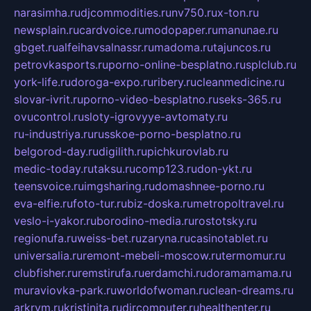
narasimha.ru
djcommodities.ru
nv750.ru
x-ton.ru
newsplain.ru
cardvoice.ru
modopaper.ru
manunae.ru
gbget.ru
alfeihavsalnassr.ru
madoma.ru
tajuncos.ru
petrovkasports.ru
porno-online-besplatno.ru
splclub.ru
york-life.ru
doroga-expo.ru
ribery.ru
cleanmedicine.ru
slovar-ivrit.ru
porno-video-besplatno.ru
seks-365.ru
ovucontrol.ru
sloty-igrovyye-avtomaty.ru
ru-industriya.ru
russkoe-porno-besplatno.ru
belgorod-day.ru
digilith.ru
pichkurovlab.ru
medic-today.ru
taksu.ru
comp123.ru
don-ykt.ru
teensvoice.ru
imgsharing.ru
domashnee-porno.ru
eva-elfie.ru
foto-tur.ru
biz-doska.ru
metropoltravel.ru
veslo-i-yakor.ru
borodino-media.ru
rostotsky.ru
regionufa.ru
weiss-bet.ru
zaryna.ru
casinotablet.ru
universalia.ru
remont-mebeli-moscow.ru
termomur.ru
clubfisher.ru
remstirufa.ru
erdamchi.ru
doramamama.ru
muraviovka-park.ru
worldofwoman.ru
clean-dreams.ru
arkrym.ru
kristinita.ru
dircomputer.ru
healthenter.ru