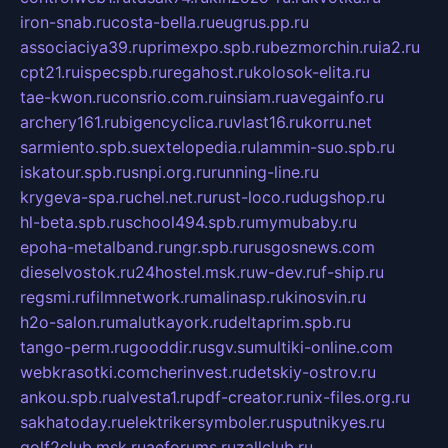
iron-snab.ru
costa-bella.ru
eugrus.pp.ru
associaciya39.ru
primexpo.spb.ru
bezmorchin.ru
ia2.ru
cpt21.ru
ispecspb.ru
regahost.ru
kolosok-elita.ru
tae-kwon.ru
consrio.com.ru
insiam.ru
avegainfo.ru
archery161.ru
bigencyclica.ru
vlast16.ru
korru.net
sarmiento.spb.su
extelopedia.ru
lammin-suo.spb.ru
iskatour.spb.ru
snpi.org.ru
running-line.ru
krygeva-spa.ru
chel.net.ru
rust-loco.ru
dugshop.ru
hl-beta.spb.ru
school494.spb.ru
mymubaby.ru
epoha-metalband.ru
ngr.spb.ru
rusgosnews.com
dieselvostok.ru
24hostel.msk.ru
w-dev.ru
f-ship.ru
regsmi.ru
filmnetwork.ru
malinasp.ru
kinosvin.ru
h2o-salon.ru
malutkayork.ru
deltaprim.spb.ru
tango-perm.ru
gooddir.ru
sgv.su
multiki-online.com
webkrasotki.com
cherinvest.ru
detskiy-ostrov.ru
ankou.spb.ru
alvesta1.ru
pdf-creator.ru
nix-files.org.ru
sakhatoday.ru
elektrikersymboler.ru
sputnikyes.ru
golf2club.msk.ru
aeforums.ru
zallclub.ru