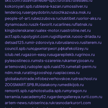
sko.com.ru
davitamebel-spb.ru
fotsis.ru
tesiaes.ru
kokoroyari.spb.ru
blesna-kazan.ru
mossilver.ru
lenderoq.ru
sergeydobrin.ru
tochkazvuka.msk.ru
people-of-art.ru
bezzubova.ru
clubtibet.ru
orior-aks.ru
dynamoauto.ru
szk-favorit.ru
carlines.ru
flatnsk.ru
kingbolenskaner.ru
alex-motor.ru
astroline.net.ru
act1.spb.ru
polyglot.com.ru
gidlipetsk.ru
ooo-driada.ru
detsad125.ru
mir-zdoroviya.ru
bruslanovo.ru
siterem.ru
council.spb.ru
лодкипатриот.рф
kafekolizey.ru
iclub.net.ru
gazon-easy.ru
sugarepilekb.ru
grinox.ru
pylesostineco.ru
msts-ozarenie.ru
kameryjooan.ru
artemovskij.ru
dopler.spb.ru
aid70.ru
metall-perm.ru
ndm.msk.ru
ratingzooshop.ru
apiaccess.ru
globalautotrade.info
bezverhovskoe.ru
drsschool.ru
ZOOSMART.SPB.RU
dalakony.ru
medikijob.ru
remontt.spb.ru
photostudia.spb.ru
myragon.ru
terramia.ru
academy62.ru
gardengallereya.ru
rti.com.ru
artem-news.ru
biserinca.ru
krasnodarkurort.com