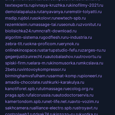
textexperts.ru
pivnaya-kruzhka.ru
kinofilmy-2021.ru
demolalapaluza.ru
tanyavanya.ru
remstir-tolyatti.ru
msdip.ru
jdol.ru
sokolovr.ru
newtech-spb.ru
rezemkleim.ru
massage-tai.ru
seonub.ru
zvonitut.ru
biolisichka24.ru
mncraft-download.ru
algoritm-sistema.ru
godflesh.ru
ru-industria.ru
zebra-tlt.ru
okna-proficom.ru
erynok.ru
onlinekinospace.ru
startupstudio-fefu.ru
zarges-ru.ru
gegenjustizunrecht.ru
autobalashov.ru
utrovortu.ru
spiski-firm.ru
elara-m.ru
kinomusorka.ru
mkcslava.ru
2bets.ru
vintovoykompressor.ru
birminghamvsfulham.ru
sarmat-komp.ru
pioneeri.ru
amadis-chocolate.ru
shkurki-karakulya.ru
kanotiforet.spb.ru
tutmassage.ru
ecolog.org.ru
praga.spb.ru
falcorussia.ru
autodoctorservis.ru
kamertondom.spb.ru
net-life.net.ru
avto-vozim.ru
sakhcamera.ru
alliance-electro.spb.ru
stroyavt.ru
controlweb1.ru
tdsak74.ru
kinzozo-ru.ru
kvotka.ru