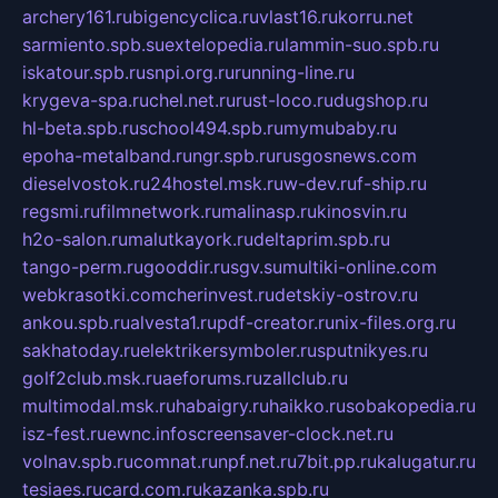
archery161.ru
bigencyclica.ru
vlast16.ru
korru.net
sarmiento.spb.su
extelopedia.ru
lammin-suo.spb.ru
iskatour.spb.ru
snpi.org.ru
running-line.ru
krygeva-spa.ru
chel.net.ru
rust-loco.ru
dugshop.ru
hl-beta.spb.ru
school494.spb.ru
mymubaby.ru
epoha-metalband.ru
ngr.spb.ru
rusgosnews.com
dieselvostok.ru
24hostel.msk.ru
w-dev.ru
f-ship.ru
regsmi.ru
filmnetwork.ru
malinasp.ru
kinosvin.ru
h2o-salon.ru
malutkayork.ru
deltaprim.spb.ru
tango-perm.ru
gooddir.ru
sgv.su
multiki-online.com
webkrasotki.com
cherinvest.ru
detskiy-ostrov.ru
ankou.spb.ru
alvesta1.ru
pdf-creator.ru
nix-files.org.ru
sakhatoday.ru
elektrikersymboler.ru
sputnikyes.ru
golf2club.msk.ru
aeforums.ru
zallclub.ru
multimodal.msk.ru
habaigry.ru
haikko.ru
sobakopedia.ru
isz-fest.ru
ewnc.info
screensaver-clock.net.ru
volnav.spb.ru
comnat.ru
npf.net.ru
7bit.pp.ru
kalugatur.ru
tesiaes.ru
card.com.ru
kazanka.spb.ru