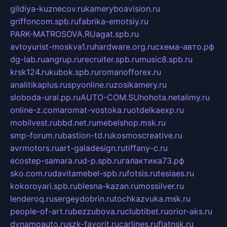
gildiya-kuznecov.ru
kameryboavision.ru
griffoncom.spb.ru
fabrika-emotsiy.ru
PARK-MATROSOVA.RU
agat.spb.ru
avtoyurist-moskva1.ru
hardware.org.ru
схема-авто.рф
dg-lab.ru
angrup.ru
recruiter.spb.ru
music8.spb.ru
krsk124.ru
kubok.spb.ru
romanofforex.ru
analitikaplus.ru
spyonline.ru
zosikamery.ru
sloboda-ural.pp.ru
AUTO-COM.SU
hohota.net
alimy.ru
online-z.com
aromat-vostoka.ru
otdelkaexp.ru
mobilvest.ru
bbd.net.ru
mebelshop.msk.ru
smp-forum.ru
bastion-td.ru
kosmoscreative.ru
avrmotors.ru
art-galadesign.ru
tiffany-c.ru
ecostep-samara.ru
d-p.spb.ru
галактика73.рф
sko.com.ru
davitamebel-spb.ru
fotsis.ru
tesiaes.ru
kokoroyari.spb.ru
blesna-kazan.ru
mossilver.ru
lenderoq.ru
sergeydobrin.ru
tochkazvuka.msk.ru
people-of-art.ru
bezzubova.ru
clubtibet.ru
orior-aks.ru
dynamoauto.ru
szk-favorit.ru
carlines.ru
flatnsk.ru