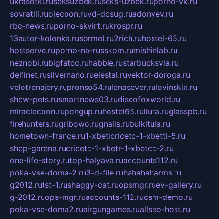
ukrasotki.ru
seksuzbek.ru
seks-uzbek.ru
porno-vk.ru
sovratili.ru
olecoon.ru
vd-dosug.ru
adonyev.ru
rbc-news.ru
porno-skvirt.ru
krospr.ru
13autor-kolonka.ru
sormol.ru
2rich.ru
hostel-65.ru
hostserve.ru
porno-na-russkom.ru
mishinlab.ru
neznobi.ru
bigfatcc.ru
habble.ru
starbucksvia.ru
delfinet.ru
silvernano.ru
elestal.ru
vektor-doroga.ru
velotrenajery.ru
pronso54.ru
lenasever.ru
lovinskix.ru
show-pets.ru
smartnews03.ru
discofoxworld.ru
miraclecoon.ru
pongup.ru
hostel65.ru
liura.ru
glasspb.ru
firehunters.ru
gribowo.ru
gnalis.ru
bulkitula.ru
hometown-france.ru
1-xbeticricetc-1-xbetti-5.ru
shop-garena.ru
cricetc-1-xbetr-1-xbetcc-2.ru
one-life-story.ru
top-halyava.ru
accounts112.ru
poka-vse-doma-2.ru
3-d-file.ru
hahahaharms.ru
g2012.ru
tst-1.ru
shaggy-cat.ru
opsmgr.ru
ev-gallery.ru
g-2012.ru
ops-mgr.ru
accounts-112.ru
csm-demo.ru
poka-vse-doma2.ru
airgungames.ru
allseo-host.ru