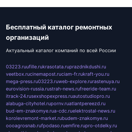
Бесплатный каталог ремонтных
организаций
Актуальный каталог компаний по всей России
03223.ru
ufille.ru
krasotata.ru
prazdnikdushi.ru
veetbox.ru
cinemapost.ru
ciam-fr.ru
kraft-you.ru
mega-press.ru
03223.ru
web-explore.ru
rastenuya.ru
eurovision-russia.ru
strah-news.ru
freeride-team.ru
itrack-24.ru
sexshopexpress.ru
autostudiopro.ru
alabuga-cityhotel.ru
pornv.ru
atlantpereezd.ru
bud-em-znakomye.ru
a-cdc.ru
elektrostal-news.ru
korolevremont-market.ru
budem-znakomye.ru
oooagrosnab.ru
fpodaso.ru
emfire.ru
pro-otdelky.ru