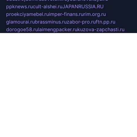
ppknews.ru
cult-alshei.ru
JAPANRUSSIA.RU
proekciyamebel.ru
imper-finans.ru
rim.org.ru
glamourai.ru
brassminus.ru
zabor-pro.ru
ftn.pp.ru
dorogoe58.ru
laimengpacker.ru
kuzova-zapchasti.ru
sageerp.ru
taxodrom.ru
dsrazvitie.ru
hardcity.net.ru
ratinghomegames.ru
topservice25.ru
gubernyan.ru
gtglasslined.ru
ii4.ru
tssport.spb.ru
andorra24.com
blackwallstreet.ru
oboimos.ru
optim-doors.com.ru
ikuch.ru
nycr.org.ru
npa21.ru
vremya-ch.spb.ru
desert000.ru
ivtorgi.ru
ifiori.ru
catalog-statei.ru
dcv.org.ru
spetsmaster174.ru
ipkameryhiseeu.ru
dum26.ru
ruspol.spb.ru
fr-opendp.ru
kam-solnyshko.ru
cheyenne-arapaho.ru
sevzapmetal.spb.ru
ted-lapidus.spb.ru
parasite-eliminator.ru
sigma-complete.ru
modernworld.ru
dama-moda.ru
eholot-group.ru
sk-nvkz.ru
DRONGOLD.RU
democratia2.ru
i-farmer.ru
mass-sport.org
jablonex.spb.ru
bookmess.ru
linkword.ru