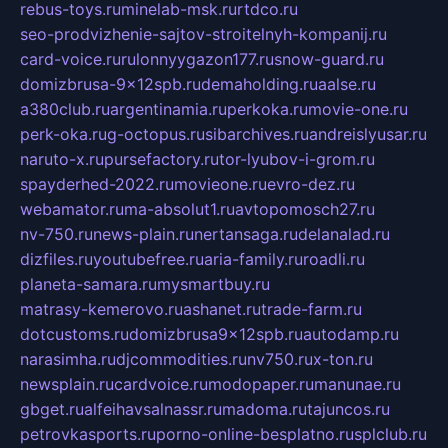
rebus-toys.ru
minelab-msk.ru
rtdco.ru
seo-prodvizhenie-sajtov-stroitelnyh-kompanij.ru
card-voice.ru
rulonnyygazon177.ru
snow-guard.ru
domizbrusa-9x12spb.ru
demaholding.ru
aalse.ru
a380club.ru
argentinamia.ru
perkoka.ru
movie-one.ru
perk-oka.ru
g-octopus.ru
sibarchives.ru
andreislyusar.ru
naruto-x.ru
pursefactory.ru
tor-lyubov-i-grom.ru
spayderhed-2022.ru
movieone.ru
evro-dez.ru
webamator.ru
ma-absolut1.ru
avtopomosch27.ru
nv-750.ru
news-plain.ru
nertansaga.ru
delanalad.ru
dizfiles.ru
youtubefree.ru
aria-family.ru
roadli.ru
planeta-samara.ru
mysmartbuy.ru
matrasy-kemerovo.ru
ashanet.ru
trade-farm.ru
dotcustoms.ru
domizbrusa9x12spb.ru
autodamp.ru
narasimha.ru
djcommodities.ru
nv750.ru
x-ton.ru
newsplain.ru
cardvoice.ru
modopaper.ru
manunae.ru
gbget.ru
alfeihavsalnassr.ru
madoma.ru
tajuncos.ru
petrovkasports.ru
porno-online-besplatno.ru
splclub.ru