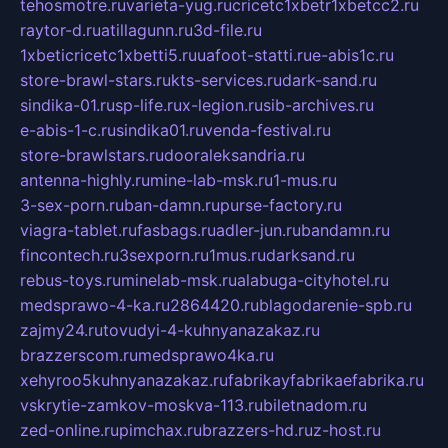
tehosmotre.ru
varieta-yug.ru
cricetc1xbetr1xbetcc2.ru
raytor-d.ru
atillagunn.ru
3d-file.ru
1xbeticricetc1xbetti5.ru
uafoot-statti.ru
e-abis1c.ru
store-brawl-stars.ru
kts-services.ru
dark-sand.ru
sindika-01.ru
sp-life.ru
x-legion.ru
sib-archives.ru
e-abis-1-c.ru
sindika01.ru
venda-festival.ru
store-brawlstars.ru
dooraleksandria.ru
antenna-highly.ru
mine-lab-msk.ru
1-mus.ru
3-sex-porn.ru
ban-damn.ru
purse-factory.ru
viagra-tablet.ru
fasbags.ru
adler-jun.ru
bandamn.ru
fincontech.ru
3sexporn.ru
1mus.ru
darksand.ru
rebus-toys.ru
minelab-msk.ru
alabuga-cityhotel.ru
medsprawo-4-ka.ru
2864420.ru
blagodarenie-spb.ru
zajmy24.ru
tovudyi-4-kuhnyanazakaz.ru
brazzerscom.ru
medsprawo4ka.ru
xehyroo5kuhnyanazakaz.ru
fabrikayfabrikaefabrika.ru
vskrytie-zamkov-moskva-113.ru
biletnadom.ru
zed-online.ru
pimchax.ru
brazzers-hd.ru
z-host.ru