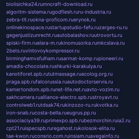
biolisichka24.ru
mncraft-download.ru
algoritm-sistema.ru
godflesh.ru
ru-industria.ru
zebra-tlt.ru
okna-proficom.ru
erynok.ru
onlinekinospace.ru
startupstudio-fefu.ru
zarges-ru.ru
gegenjustizunrecht.ru
autobalashov.ru
utrovortu.ru
spiski-firm.ru
elara-m.ru
kinomusorka.ru
mkcslava.ru
2bets.ru
vintovoykompressor.ru
birminghamvsfulham.ru
sarmat-komp.ru
pioneeri.ru
amadis-chocolate.ru
shkurki-karakulya.ru
kanotiforet.spb.ru
tutmassage.ru
ecolog.org.ru
praga.spb.ru
falcorussia.ru
autodoctorservis.ru
kamertondom.spb.ru
net-life.net.ru
avto-vozim.ru
sakhcamera.ru
alliance-electro.spb.ru
stroyavt.ru
controlweb1.ru
tdsak74.ru
kinzozo-ru.ru
kvotka.ru
iron-snab.ru
costa-bella.ru
eugrus.pp.ru
associaciya39.ru
primexpo.spb.ru
bezmorchin.ru
ia2.ru
cpt21.ru
ispecspb.ru
regahost.ru
kolosok-elita.ru
tae-kwon.ru
consrio.com.ru
insiam.ru
avegainfo.ru