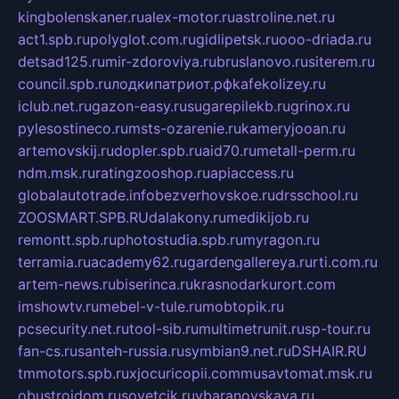
kingbolenskaner.ru
alex-motor.ru
astroline.net.ru
act1.spb.ru
polyglot.com.ru
gidlipetsk.ru
ooo-driada.ru
detsad125.ru
mir-zdoroviya.ru
bruslanovo.ru
siterem.ru
council.spb.ru
лодкипатриот.рф
kafekolizey.ru
iclub.net.ru
gazon-easy.ru
sugarepilekb.ru
grinox.ru
pylesostineco.ru
msts-ozarenie.ru
kameryjooan.ru
artemovskij.ru
dopler.spb.ru
aid70.ru
metall-perm.ru
ndm.msk.ru
ratingzooshop.ru
apiaccess.ru
globalautotrade.info
bezverhovskoe.ru
drsschool.ru
ZOOSMART.SPB.RU
dalakony.ru
medikijob.ru
remontt.spb.ru
photostudia.spb.ru
myragon.ru
terramia.ru
academy62.ru
gardengallereya.ru
rti.com.ru
artem-news.ru
biserinca.ru
krasnodarkurort.com
imshowtv.ru
mebel-v-tule.ru
mobtopik.ru
pcsecurity.net.ru
tool-sib.ru
multimetrunit.ru
sp-tour.ru
fan-cs.ru
santeh-russia.ru
symbian9.net.ru
DSHAIR.RU
tmmotors.spb.ru
xjocuricopii.com
musavtomat.msk.ru
obustrojdom.ru
sovetcik.ru
ybaranovskaya.ru