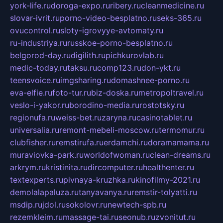
york-life.ru
doroga-expo.ru
ribery.ru
cleanmedicine.ru
slovar-ivrit.ru
porno-video-besplatno.ru
seks-365.ru
ovucontrol.ru
sloty-igrovyye-avtomaty.ru
ru-industriya.ru
russkoe-porno-besplatno.ru
belgorod-day.ru
digilith.ru
pichkurovlab.ru
medic-today.ru
taksu.ru
comp123.ru
don-ykt.ru
teensvoice.ru
imgsharing.ru
domashnee-porno.ru
eva-elfie.ru
foto-tur.ru
biz-doska.ru
metropoltravel.ru
veslo-i-yakor.ru
borodino-media.ru
rostotsky.ru
regionufa.ru
weiss-bet.ru
zaryna.ru
casinotablet.ru
universalia.ru
remont-mebeli-moscow.ru
termomur.ru
clubfisher.ru
remstirufa.ru
erdamchi.ru
doramamama.ru
muraviovka-park.ru
worldofwoman.ru
clean-dreams.ru
arkrym.ru
kristinita.ru
dircomputer.ru
healthenter.ru
textexperts.ru
pivnaya-kruzhka.ru
kinofilmy-2021.ru
demolalapaluza.ru
tanyavanya.ru
remstir-tolyatti.ru
msdip.ru
jdol.ru
sokolovr.ru
newtech-spb.ru
rezemkleim.ru
massage-tai.ru
seonub.ru
zvonitut.ru