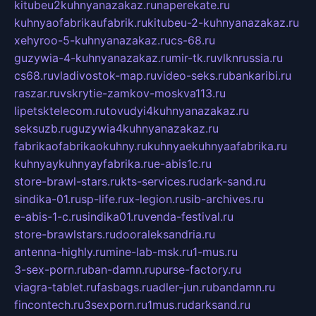
kitubeu2kuhnyanazakaz.ru
naperekate.ru
kuhnyaofabrikaufabrik.ru
kitubeu-2-kuhnyanazakaz.ru
xehyroo-5-kuhnyanazakaz.ru
cs-68.ru
guzywia-4-kuhnyanazakaz.ru
mir-tk.ru
vlknrussia.ru
cs68.ru
vladivostok-map.ru
video-seks.ru
bankaribi.ru
raszar.ru
vskrytie-zamkov-moskva113.ru
lipetsktelecom.ru
tovudyi4kuhnyanazakaz.ru
seksuzb.ru
guzywia4kuhnyanazakaz.ru
fabrikaofabrikaokuhny.ru
kuhnyaekuhnyaafabrika.ru
kuhnyaykuhnyayfabrika.ru
e-abis1c.ru
store-brawl-stars.ru
kts-services.ru
dark-sand.ru
sindika-01.ru
sp-life.ru
x-legion.ru
sib-archives.ru
e-abis-1-c.ru
sindika01.ru
venda-festival.ru
store-brawlstars.ru
dooraleksandria.ru
antenna-highly.ru
mine-lab-msk.ru
1-mus.ru
3-sex-porn.ru
ban-damn.ru
purse-factory.ru
viagra-tablet.ru
fasbags.ru
adler-jun.ru
bandamn.ru
fincontech.ru
3sexporn.ru
1mus.ru
darksand.ru