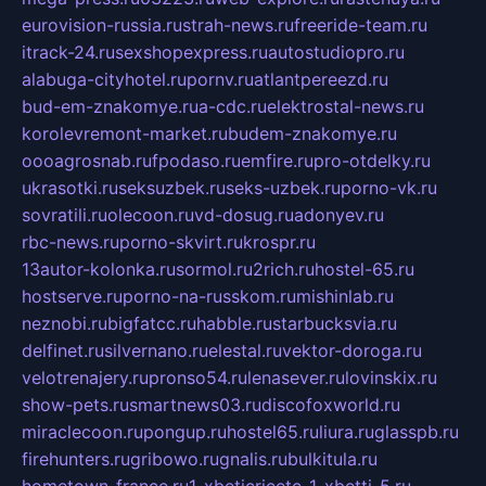
eurovision-russia.ru
strah-news.ru
freeride-team.ru
itrack-24.ru
sexshopexpress.ru
autostudiopro.ru
alabuga-cityhotel.ru
pornv.ru
atlantpereezd.ru
bud-em-znakomye.ru
a-cdc.ru
elektrostal-news.ru
korolevremont-market.ru
budem-znakomye.ru
oooagrosnab.ru
fpodaso.ru
emfire.ru
pro-otdelky.ru
ukrasotki.ru
seksuzbek.ru
seks-uzbek.ru
porno-vk.ru
sovratili.ru
olecoon.ru
vd-dosug.ru
adonyev.ru
rbc-news.ru
porno-skvirt.ru
krospr.ru
13autor-kolonka.ru
sormol.ru
2rich.ru
hostel-65.ru
hostserve.ru
porno-na-russkom.ru
mishinlab.ru
neznobi.ru
bigfatcc.ru
habble.ru
starbucksvia.ru
delfinet.ru
silvernano.ru
elestal.ru
vektor-doroga.ru
velotrenajery.ru
pronso54.ru
lenasever.ru
lovinskix.ru
show-pets.ru
smartnews03.ru
discofoxworld.ru
miraclecoon.ru
pongup.ru
hostel65.ru
liura.ru
glasspb.ru
firehunters.ru
gribowo.ru
gnalis.ru
bulkitula.ru
hometown-france.ru
1-xbeticricetc-1-xbetti-5.ru