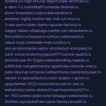
sindika-01.ru
sp-life.ru
x-legion.ru
sib-archives.ru
e-abis-1-c.ru
sindika01.ru
venda-festival.ru
store-brawlstars.ru
dooraleksandria.ru
antenna-highly.ru
mine-lab-msk.ru
1-mus.ru
3-sex-porn.ru
ban-damn.ru
purse-factory.ru
viagra-tablet.ru
fasbags.ru
adler-jun.ru
bandamn.ru
fincontech.ru
3sexporn.ru
1mus.ru
darksand.ru
rebus-toys.ru
minelab-msk.ru
rtdco.ru
seo-prodvizhenie-sajtov-stroitelnyh-kompanij.ru
card-voice.ru
rulonnyygazon177.ru
snow-guard.ru
domizbrusa-9x12spb.ru
demaholding.ru
aalse.ru
a380club.ru
argentinamia.ru
perkoka.ru
movie-one.ru
perk-oka.ru
g-octopus.ru
sibarchives.ru
andreislyusar.ru
naruto-x.ru
pursefactory.ru
tor-lyubov-i-grom.ru
spayderhed-2022.ru
movieone.ru
evro-dez.ru
webamator.ru
ma-absolut1.ru
avtopomosch27.ru
nv-750.ru
news-plain.ru
nertansaga.ru
delanalad.ru
dizfiles.ru
youtubefree.ru
aria-family.ru
roadli.ru