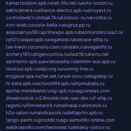
kamertondom.spb.ru
net-life.net.ru
avto-vozim.ru
sakhcamera.ru
alliance-electro.spb.ru
stroyavt.ru
controlweb1.ru
tdsak74.ru
kinzozo-ru.ru
kvotka.ru
iron-snab.ru
costa-bella.ru
eugrus.pp.ru
associaciya39.ru
primexpo.spb.ru
bezmorchin.ru
ia2.ru
cpt21.ru
ispecspb.ru
regahost.ru
kolosok-elita.ru
tae-kwon.ru
consrio.com.ru
insiam.ru
avegainfo.ru
archery161.ru
bigencyclica.ru
vlast16.ru
korru.net
sarmiento.spb.su
extelopedia.ru
lammin-suo.spb.ru
iskatour.spb.ru
snpi.org.ru
running-line.ru
krygeva-spa.ru
chel.net.ru
rust-loco.ru
dugshop.ru
hl-beta.spb.ru
school494.spb.ru
mymubaby.ru
epoha-metalband.ru
ngr.spb.ru
rusgosnews.com
dieselvostok.ru
24hostel.msk.ru
w-dev.ru
f-ship.ru
regsmi.ru
filmnetwork.ru
malinasp.ru
kinosvin.ru
h2o-salon.ru
malutkayork.ru
deltaprim.spb.ru
tango-perm.ru
gooddir.ru
sgv.su
multiki-online.com
webkrasotki.com
cherinvest.ru
detskiy-ostrov.ru