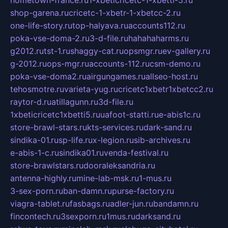
shop-garena.ru
cricetc-1-xbetr-1-xbetcc-2.ru
one-life-story.ru
top-halyava.ru
accounts112.ru
poka-vse-doma-2.ru
3-d-file.ru
hahahaharms.ru
g2012.ru
tst-1.ru
shaggy-cat.ru
opsmgr.ru
ev-gallery.ru
g-2012.ru
ops-mgr.ru
accounts-112.ru
csm-demo.ru
poka-vse-doma2.ru
airgungames.ru
allseo-host.ru
tehosmotre.ru
varieta-yug.ru
cricetc1xbetr1xbetcc2.ru
raytor-d.ru
atillagunn.ru
3d-file.ru
1xbeticricetc1xbetti5.ru
uafoot-statti.ru
e-abis1c.ru
store-brawl-stars.ru
kts-services.ru
dark-sand.ru
sindika-01.ru
sp-life.ru
x-legion.ru
sib-archives.ru
e-abis-1-c.ru
sindika01.ru
venda-festival.ru
store-brawlstars.ru
dooraleksandria.ru
antenna-highly.ru
mine-lab-msk.ru
1-mus.ru
3-sex-porn.ru
ban-damn.ru
purse-factory.ru
viagra-tablet.ru
fasbags.ru
adler-jun.ru
bandamn.ru
fincontech.ru
3sexporn.ru
1mus.ru
darksand.ru