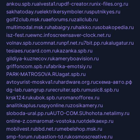
ankou.spb.ru
alvesta1.ru
pdf-creator.ru
nix-files.org.ru
sakhatoday.ru
elektrikersymboler.ru
sputnikyes.ru
golf2club.msk.ru
aeforums.ru
zallclub.ru
multimodal.msk.ru
habaigry.ru
haikko.ru
sobakopedia.ru
isz-fest.ru
ewnc.info
screensaver-clock.net.ru
volnav.spb.ru
comnat.ru
npf.net.ru
7bit.pp.ru
kalugatur.ru
tesiaes.ru
card.com.ru
kazanka.spb.ru
gildiya-kuznecov.ru
kameryboavision.ru
griffoncom.spb.ru
fabrika-emotsiy.ru
PARK-MATROSOVA.RU
agat.spb.ru
avtoyurist-moskva1.ru
hardware.org.ru
схема-авто.рф
dg-lab.ru
angrup.ru
recruiter.spb.ru
music8.spb.ru
krsk124.ru
kubok.spb.ru
romanofforex.ru
analitikaplus.ru
spyonline.ru
zosikamery.ru
sloboda-ural.pp.ru
AUTO-COM.SU
hohota.net
alimy.ru
online-z.com
aromat-vostoka.ru
otdelkaexp.ru
mobilvest.ru
bbd.net.ru
mebelshop.msk.ru
smp-forum.ru
bastion-td.ru
kosmoscreative.ru