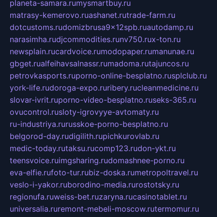
planeta-samara.ru
mysmartbuy.ru
matrasy-kemerovo.ru
ashanet.ru
trade-farm.ru
dotcustoms.ru
domizbrusa9x12spb.ru
autodamp.ru
narasimha.ru
djcommodities.ru
nv750.ru
x-ton.ru
newsplain.ru
cardvoice.ru
modopaper.ru
manunae.ru
gbget.ru
alfeihavsalnassr.ru
madoma.ru
tajuncos.ru
petrovkasports.ru
porno-online-besplatno.ru
splclub.ru
york-life.ru
doroga-expo.ru
ribery.ru
cleanmedicine.ru
slovar-ivrit.ru
porno-video-besplatno.ru
seks-365.ru
ovucontrol.ru
sloty-igrovyye-avtomaty.ru
ru-industriya.ru
russkoe-porno-besplatno.ru
belgorod-day.ru
digilith.ru
pichkurovlab.ru
medic-today.ru
taksu.ru
comp123.ru
don-ykt.ru
teensvoice.ru
imgsharing.ru
domashnee-porno.ru
eva-elfie.ru
foto-tur.ru
biz-doska.ru
metropoltravel.ru
veslo-i-yakor.ru
borodino-media.ru
rostotsky.ru
regionufa.ru
weiss-bet.ru
zaryna.ru
casinotablet.ru
universalia.ru
remont-mebeli-moscow.ru
termomur.ru