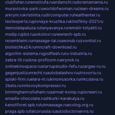
clubfisher.ru
remstirufa.ru
erdamchi.ru
doramamama.ru
muraviovka-park.ru
worldofwoman.ru
clean-dreams.ru
arkrym.ru
kristinita.ru
dircomputer.ru
healthenter.ru
textexperts.ru
pivnaya-kruzhka.ru
kinofilmy-2021.ru
demolalapaluza.ru
tanyavanya.ru
remstir-tolyatti.ru
msdip.ru
jdol.ru
sokolovr.ru
newtech-spb.ru
rezemkleim.ru
massage-tai.ru
seonub.ru
zvonitut.ru
biolisichka24.ru
mncraft-download.ru
algoritm-sistema.ru
godflesh.ru
ru-industria.ru
zebra-tlt.ru
okna-proficom.ru
erynok.ru
onlinekinospace.ru
startupstudio-fefu.ru
zarges-ru.ru
gegenjustizunrecht.ru
autobalashov.ru
utrovortu.ru
spiski-firm.ru
elara-m.ru
kinomusorka.ru
mkcslava.ru
2bets.ru
vintovoykompressor.ru
birminghamvsfulham.ru
sarmat-komp.ru
pioneeri.ru
amadis-chocolate.ru
shkurki-karakulya.ru
kanotiforet.spb.ru
tutmassage.ru
ecolog.org.ru
praga.spb.ru
falcorussia.ru
autodoctorservis.ru