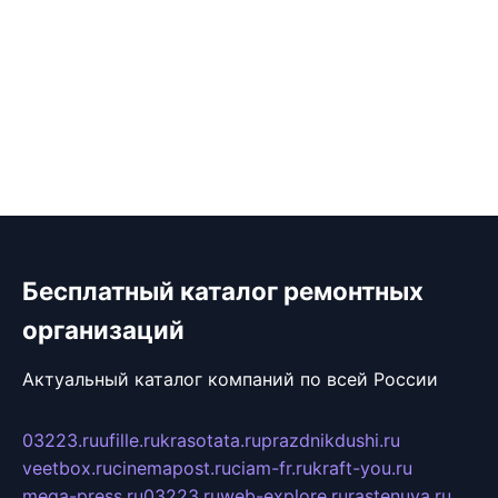
Бесплатный каталог ремонтных
организаций
Актуальный каталог компаний по всей России
03223.ru
ufille.ru
krasotata.ru
prazdnikdushi.ru
veetbox.ru
cinemapost.ru
ciam-fr.ru
kraft-you.ru
mega-press.ru
03223.ru
web-explore.ru
rastenuya.ru