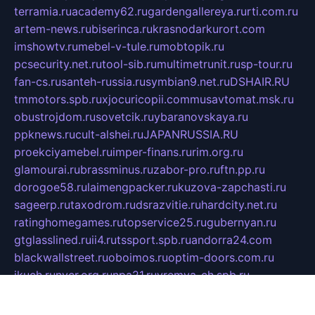
terramia.ru
academy62.ru
gardengallereya.ru
rti.com.ru
artem-news.ru
biserinca.ru
krasnodarkurort.com
imshowtv.ru
mebel-v-tule.ru
mobtopik.ru
pcsecurity.net.ru
tool-sib.ru
multimetrunit.ru
sp-tour.ru
fan-cs.ru
santeh-russia.ru
symbian9.net.ru
DSHAIR.RU
tmmotors.spb.ru
xjocuricopii.com
musavtomat.msk.ru
obustrojdom.ru
sovetcik.ru
ybaranovskaya.ru
ppknews.ru
cult-alshei.ru
JAPANRUSSIA.RU
proekciyamebel.ru
imper-finans.ru
rim.org.ru
glamourai.ru
brassminus.ru
zabor-pro.ru
ftn.pp.ru
dorogoe58.ru
laimengpacker.ru
kuzova-zapchasti.ru
sageerp.ru
taxodrom.ru
dsrazvitie.ru
hardcity.net.ru
ratinghomegames.ru
topservice25.ru
gubernyan.ru
gtglasslined.ru
ii4.ru
tssport.spb.ru
andorra24.com
blackwallstreet.ru
oboimos.ru
optim-doors.com.ru
ikuch.ru
nycr.org.ru
npa21.ru
vremya-ch.spb.ru
desert000.ru
ivtorgi.ru
ifiori.ru
catalog-statei.ru
dcv.org.ru
spetsmaster174.ru
ipkameryhiseeu.ru