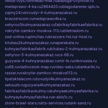
rebus-toys.ru
minelab-msk.ru
alabuga-cityhotel.ru
medsprawo-4-ka.ru
2864420.ru
blagodarenie-spb.ru
zajmy24.ru
tovudyi-4-kuhnyanazakaz.ru
brazzerscom.ru
medsprawo4ka.ru
xehyroo5kuhnyanazakaz.ru
fabrikayfabrikaefabrika.ru
vskrytie-zamkov-moskva-113.ru
biletnadom.ru
zed-online.ru
pimchax.ru
brazzers-hd.ru
z-host.ru
kitubeu2kuhnyanazakaz.ru
naperekate.ru
kuhnyaofabrikaufabrik.ru
kitubeu-2-kuhnyanazakaz.ru
xehyroo-5-kuhnyanazakaz.ru
cs-68.ru
guzywia-4-kuhnyanazakaz.ru
mir-tk.ru
vlknrussia.ru
cs68.ru
vladivostok-map.ru
video-seks.ru
bankaribi.ru
raszar.ru
vskrytie-zamkov-moskva113.ru
lipetsktelecom.ru
tovudyi4kuhnyanazakaz.ru
seksuzb.ru
guzywia4kuhnyanazakaz.ru
fabrikaofabrikaokuhny.ru
kuhnyaekuhnyaafabrika.ru
kuhnyaykuhnyayfabrika.ru
e-abis1c.ru
store-brawl-stars.ru
kts-services.ru
dark-sand.ru