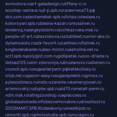
avrmotors.ru
art-galadesign.ru
tiffany-c.ru
ecostep-samara.ru
d-p.spb.ru
галактика73.рф
sko.com.ru
davitamebel-spb.ru
fotsis.ru
tesiaes.ru
kokoroyari.spb.ru
blesna-kazan.ru
mossilver.ru
lenderoq.ru
sergeydobrin.ru
tochkazvuka.msk.ru
people-of-art.ru
bezzubova.ru
clubtibet.ru
orior-aks.ru
dynamoauto.ru
szk-favorit.ru
carlines.ru
flatnsk.ru
kingbolenskaner.ru
alex-motor.ru
astroline.net.ru
act1.spb.ru
polyglot.com.ru
gidlipetsk.ru
ooo-driada.ru
detsad125.ru
mir-zdoroviya.ru
bruslanovo.ru
siterem.ru
council.spb.ru
лодкипатриот.рф
kafekolizey.ru
iclub.net.ru
gazon-easy.ru
sugarepilekb.ru
grinox.ru
pylesostineco.ru
msts-ozarenie.ru
kameryjooan.ru
artemovskij.ru
dopler.spb.ru
aid70.ru
metall-perm.ru
ndm.msk.ru
ratingzooshop.ru
apiaccess.ru
globalautotrade.info
bezverhovskoe.ru
drsschool.ru
ZOOSMART.SPB.RU
dalakony.ru
medikijob.ru
remontt.spb.ru
photostudia.spb.ru
myragon.ru