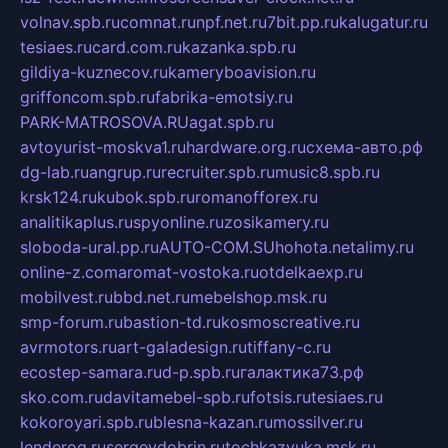
volnav.spb.ru
comnat.ru
npf.net.ru
7bit.pp.ru
kalugatur.ru
tesiaes.ru
card.com.ru
kazanka.spb.ru
gildiya-kuznecov.ru
kameryboavision.ru
griffoncom.spb.ru
fabrika-emotsiy.ru
PARK-MATROSOVA.RU
agat.spb.ru
avtoyurist-moskva1.ru
hardware.org.ru
схема-авто.рф
dg-lab.ru
angrup.ru
recruiter.spb.ru
music8.spb.ru
krsk124.ru
kubok.spb.ru
romanofforex.ru
analitikaplus.ru
spyonline.ru
zosikamery.ru
sloboda-ural.pp.ru
AUTO-COM.SU
hohota.net
alimy.ru
online-z.com
aromat-vostoka.ru
otdelkaexp.ru
mobilvest.ru
bbd.net.ru
mebelshop.msk.ru
smp-forum.ru
bastion-td.ru
kosmoscreative.ru
avrmotors.ru
art-galadesign.ru
tiffany-c.ru
ecostep-samara.ru
d-p.spb.ru
галактика73.рф
sko.com.ru
davitamebel-spb.ru
fotsis.ru
tesiaes.ru
kokoroyari.spb.ru
blesna-kazan.ru
mossilver.ru
lenderoq.ru
sergeydobrin.ru
tochkazvuka.msk.ru