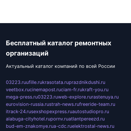
Бесплатный каталог ремонтных
организаций
Актуальный каталог компаний по всей России
03223.ru
ufille.ru
krasotata.ru
prazdnikdushi.ru
veetbox.ru
cinemapost.ru
ciam-fr.ru
kraft-you.ru
mega-press.ru
03223.ru
web-explore.ru
rastenuya.ru
eurovision-russia.ru
strah-news.ru
freeride-team.ru
itrack-24.ru
sexshopexpress.ru
autostudiopro.ru
alabuga-cityhotel.ru
pornv.ru
atlantpereezd.ru
bud-em-znakomye.ru
a-cdc.ru
elektrostal-news.ru