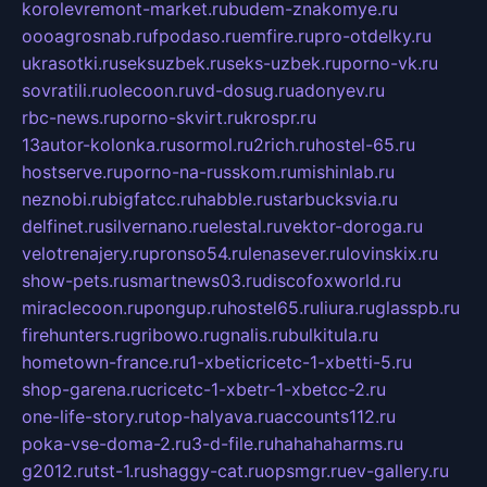
korolevremont-market.ru
budem-znakomye.ru
oooagrosnab.ru
fpodaso.ru
emfire.ru
pro-otdelky.ru
ukrasotki.ru
seksuzbek.ru
seks-uzbek.ru
porno-vk.ru
sovratili.ru
olecoon.ru
vd-dosug.ru
adonyev.ru
rbc-news.ru
porno-skvirt.ru
krospr.ru
13autor-kolonka.ru
sormol.ru
2rich.ru
hostel-65.ru
hostserve.ru
porno-na-russkom.ru
mishinlab.ru
neznobi.ru
bigfatcc.ru
habble.ru
starbucksvia.ru
delfinet.ru
silvernano.ru
elestal.ru
vektor-doroga.ru
velotrenajery.ru
pronso54.ru
lenasever.ru
lovinskix.ru
show-pets.ru
smartnews03.ru
discofoxworld.ru
miraclecoon.ru
pongup.ru
hostel65.ru
liura.ru
glasspb.ru
firehunters.ru
gribowo.ru
gnalis.ru
bulkitula.ru
hometown-france.ru
1-xbeticricetc-1-xbetti-5.ru
shop-garena.ru
cricetc-1-xbetr-1-xbetcc-2.ru
one-life-story.ru
top-halyava.ru
accounts112.ru
poka-vse-doma-2.ru
3-d-file.ru
hahahaharms.ru
g2012.ru
tst-1.ru
shaggy-cat.ru
opsmgr.ru
ev-gallery.ru