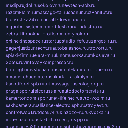
msdip.ru
jdol.ru
sokolovr.ru
newtech-spb.ru
rezemkleim.ru
massage-tai.ru
seonub.ru
zvonitut.ru
biolisichka24.ru
mncraft-download.ru
algoritm-sistema.ru
godflesh.ru
ru-industria.ru
zebra-tlt.ru
okna-proficom.ru
erynok.ru
onlinekinospace.ru
startupstudio-fefu.ru
zarges-ru.ru
gegenjustizunrecht.ru
autobalashov.ru
utrovortu.ru
spiski-firm.ru
elara-m.ru
kinomusorka.ru
mkcslava.ru
2bets.ru
vintovoykompressor.ru
birminghamvsfulham.ru
sarmat-komp.ru
pioneeri.ru
amadis-chocolate.ru
shkurki-karakulya.ru
kanotiforet.spb.ru
tutmassage.ru
ecolog.org.ru
praga.spb.ru
falcorussia.ru
autodoctorservis.ru
kamertondom.spb.ru
net-life.net.ru
avto-vozim.ru
sakhcamera.ru
alliance-electro.spb.ru
stroyavt.ru
controlweb1.ru
tdsak74.ru
kinzozo-ru.ru
kvotka.ru
iron-snab.ru
costa-bella.ru
eugrus.pp.ru
associaciya39.ru
primexpo.spb.ru
bezmorchin.ru
ia2.ru