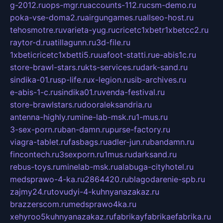
g-2012.ru
ops-mgr.ru
accounts-112.ru
csm-demo.ru
poka-vse-doma2.ru
airgungames.ru
allseo-host.ru
tehosmotre.ru
varieta-yug.ru
cricetc1xbetr1xbetcc2.ru
raytor-d.ru
atillagunn.ru
3d-file.ru
1xbeticricetc1xbetti5.ru
uafoot-statti.ru
e-abis1c.ru
store-brawl-stars.ru
kts-services.ru
dark-sand.ru
sindika-01.ru
sp-life.ru
x-legion.ru
sib-archives.ru
e-abis-1-c.ru
sindika01.ru
venda-festival.ru
store-brawlstars.ru
dooraleksandria.ru
antenna-highly.ru
mine-lab-msk.ru
1-mus.ru
3-sex-porn.ru
ban-damn.ru
purse-factory.ru
viagra-tablet.ru
fasbags.ru
adler-jun.ru
bandamn.ru
fincontech.ru
3sexporn.ru
1mus.ru
darksand.ru
rebus-toys.ru
minelab-msk.ru
alabuga-cityhotel.ru
medsprawo-4-ka.ru
2864420.ru
blagodarenie-spb.ru
zajmy24.ru
tovudyi-4-kuhnyanazakaz.ru
brazzerscom.ru
medsprawo4ka.ru
xehyroo5kuhnyanazakaz.ru
fabrikayfabrikaefabrika.ru