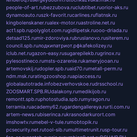
people-of-art.ru
bezzubova.ru
clubtibet.ru
orior-aks.ru
dynamoauto.ru
szk-favorit.ru
carlines.ru
flatnsk.ru
kingbolenskaner.ru
alex-motor.ru
astroline.net.ru
act1.spb.ru
polyglot.com.ru
gidlipetsk.ru
ooo-driada.ru
detsad125.ru
mir-zdoroviya.ru
bruslanovo.ru
siterem.ru
council.spb.ru
лодкипатриот.рф
kafekolizey.ru
iclub.net.ru
gazon-easy.ru
sugarepilekb.ru
grinox.ru
pylesostineco.ru
msts-ozarenie.ru
kameryjooan.ru
artemovskij.ru
dopler.spb.ru
aid70.ru
metall-perm.ru
ndm.msk.ru
ratingzooshop.ru
apiaccess.ru
globalautotrade.info
bezverhovskoe.ru
drsschool.ru
ZOOSMART.SPB.RU
dalakony.ru
medikijob.ru
remontt.spb.ru
photostudia.spb.ru
myragon.ru
terramia.ru
academy62.ru
gardengallereya.ru
rti.com.ru
artem-news.ru
biserinca.ru
krasnodarkurort.com
imshowtv.ru
mebel-v-tule.ru
mobtopik.ru
pcsecurity.net.ru
tool-sib.ru
multimetrunit.ru
sp-tour.ru