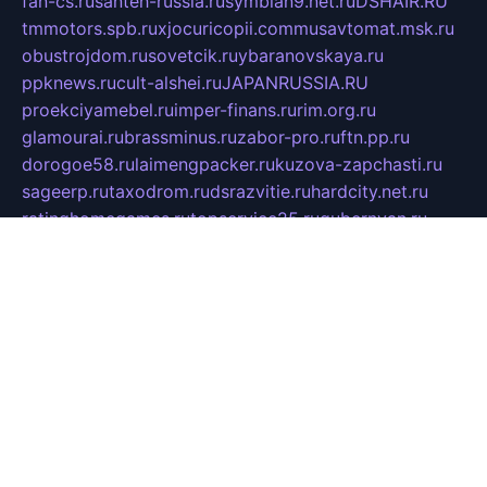
fan-cs.ru
santeh-russia.ru
symbian9.net.ru
DSHAIR.RU
tmmotors.spb.ru
xjocuricopii.com
musavtomat.msk.ru
obustrojdom.ru
sovetcik.ru
ybaranovskaya.ru
ppknews.ru
cult-alshei.ru
JAPANRUSSIA.RU
proekciyamebel.ru
imper-finans.ru
rim.org.ru
glamourai.ru
brassminus.ru
zabor-pro.ru
ftn.pp.ru
dorogoe58.ru
laimengpacker.ru
kuzova-zapchasti.ru
sageerp.ru
taxodrom.ru
dsrazvitie.ru
hardcity.net.ru
ratinghomegames.ru
topservice25.ru
gubernyan.ru
gtglasslined.ru
ii4.ru
tssport.spb.ru
andorra24.com
blackwallstreet.ru
oboimos.ru
optim-doors.com.ru
ikuch.ru
nycr.org.ru
npa21.ru
vremya-ch.spb.ru
desert000.ru
ivtorgi.ru
ifiori.ru
catalog-statei.ru
dcv.org.ru
spetsmaster174.ru
ipkameryhiseeu.ru
dum26.ru
ruspol.spb.ru
fr-opendp.ru
kam-solnyshko.ru
cheyenne-arapaho.ru
sevzapmetal.spb.ru
ted-lapidus.spb.ru
parasite-eliminator.ru
sigma-complete.ru
modernworld.ru
dama-moda.ru