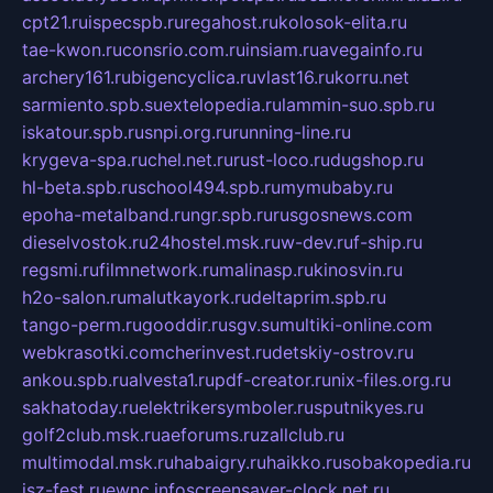
cpt21.ru
ispecspb.ru
regahost.ru
kolosok-elita.ru
tae-kwon.ru
consrio.com.ru
insiam.ru
avegainfo.ru
archery161.ru
bigencyclica.ru
vlast16.ru
korru.net
sarmiento.spb.su
extelopedia.ru
lammin-suo.spb.ru
iskatour.spb.ru
snpi.org.ru
running-line.ru
krygeva-spa.ru
chel.net.ru
rust-loco.ru
dugshop.ru
hl-beta.spb.ru
school494.spb.ru
mymubaby.ru
epoha-metalband.ru
ngr.spb.ru
rusgosnews.com
dieselvostok.ru
24hostel.msk.ru
w-dev.ru
f-ship.ru
regsmi.ru
filmnetwork.ru
malinasp.ru
kinosvin.ru
h2o-salon.ru
malutkayork.ru
deltaprim.spb.ru
tango-perm.ru
gooddir.ru
sgv.su
multiki-online.com
webkrasotki.com
cherinvest.ru
detskiy-ostrov.ru
ankou.spb.ru
alvesta1.ru
pdf-creator.ru
nix-files.org.ru
sakhatoday.ru
elektrikersymboler.ru
sputnikyes.ru
golf2club.msk.ru
aeforums.ru
zallclub.ru
multimodal.msk.ru
habaigry.ru
haikko.ru
sobakopedia.ru
isz-fest.ru
ewnc.info
screensaver-clock.net.ru