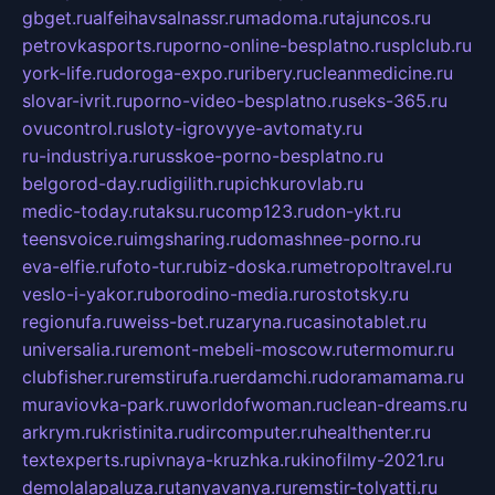
gbget.ru
alfeihavsalnassr.ru
madoma.ru
tajuncos.ru
petrovkasports.ru
porno-online-besplatno.ru
splclub.ru
york-life.ru
doroga-expo.ru
ribery.ru
cleanmedicine.ru
slovar-ivrit.ru
porno-video-besplatno.ru
seks-365.ru
ovucontrol.ru
sloty-igrovyye-avtomaty.ru
ru-industriya.ru
russkoe-porno-besplatno.ru
belgorod-day.ru
digilith.ru
pichkurovlab.ru
medic-today.ru
taksu.ru
comp123.ru
don-ykt.ru
teensvoice.ru
imgsharing.ru
domashnee-porno.ru
eva-elfie.ru
foto-tur.ru
biz-doska.ru
metropoltravel.ru
veslo-i-yakor.ru
borodino-media.ru
rostotsky.ru
regionufa.ru
weiss-bet.ru
zaryna.ru
casinotablet.ru
universalia.ru
remont-mebeli-moscow.ru
termomur.ru
clubfisher.ru
remstirufa.ru
erdamchi.ru
doramamama.ru
muraviovka-park.ru
worldofwoman.ru
clean-dreams.ru
arkrym.ru
kristinita.ru
dircomputer.ru
healthenter.ru
textexperts.ru
pivnaya-kruzhka.ru
kinofilmy-2021.ru
demolalapaluza.ru
tanyavanya.ru
remstir-tolyatti.ru