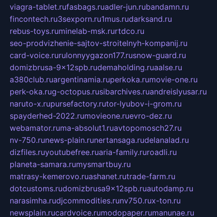
viagra-tablet.ru
fasbags.ru
adler-jun.ru
bandamn.ru
fincontech.ru
3sexporn.ru
1mus.ru
darksand.ru
rebus-toys.ru
minelab-msk.ru
rtdco.ru
seo-prodvizhenie-sajtov-stroitelnyh-kompanij.ru
card-voice.ru
rulonnyygazon177.ru
snow-guard.ru
domizbrusa-9x12spb.ru
demaholding.ru
aalse.ru
a380club.ru
argentinamia.ru
perkoka.ru
movie-one.ru
perk-oka.ru
g-octopus.ru
sibarchives.ru
andreislyusar.ru
naruto-x.ru
pursefactory.ru
tor-lyubov-i-grom.ru
spayderhed-2022.ru
movieone.ru
evro-dez.ru
webamator.ru
ma-absolut1.ru
avtopomosch27.ru
nv-750.ru
news-plain.ru
nertansaga.ru
delanalad.ru
dizfiles.ru
youtubefree.ru
aria-family.ru
roadli.ru
planeta-samara.ru
mysmartbuy.ru
matrasy-kemerovo.ru
ashanet.ru
trade-farm.ru
dotcustoms.ru
domizbrusa9x12spb.ru
autodamp.ru
narasimha.ru
djcommodities.ru
nv750.ru
x-ton.ru
newsplain.ru
cardvoice.ru
modopaper.ru
manunae.ru