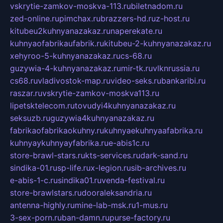
vskrytie-zamkov-moskva-113.ru
biletnadom.ru
zed-online.ru
pimchax.ru
brazzers-hd.ru
z-host.ru
kitubeu2kuhnyanazakaz.ru
naperekate.ru
kuhnyaofabrikaufabrik.ru
kitubeu-2-kuhnyanazakaz.ru
xehyroo-5-kuhnyanazakaz.ru
cs-68.ru
guzywia-4-kuhnyanazakaz.ru
mir-tk.ru
vlknrussia.ru
cs68.ru
vladivostok-map.ru
video-seks.ru
bankaribi.ru
raszar.ru
vskrytie-zamkov-moskva113.ru
lipetsktelecom.ru
tovudyi4kuhnyanazakaz.ru
seksuzb.ru
guzywia4kuhnyanazakaz.ru
fabrikaofabrikaokuhny.ru
kuhnyaekuhnyaafabrika.ru
kuhnyaykuhnyayfabrika.ru
e-abis1c.ru
store-brawl-stars.ru
kts-services.ru
dark-sand.ru
sindika-01.ru
sp-life.ru
x-legion.ru
sib-archives.ru
e-abis-1-c.ru
sindika01.ru
venda-festival.ru
store-brawlstars.ru
dooraleksandria.ru
antenna-highly.ru
mine-lab-msk.ru
1-mus.ru
3-sex-porn.ru
ban-damn.ru
purse-factory.ru