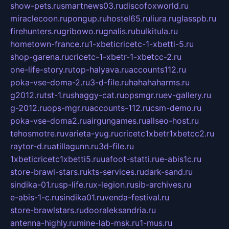
show-pets.ru
smartnews03.ru
discofoxworld.ru
miraclecoon.ru
pongup.ru
hostel65.ru
liura.ru
glasspb.ru
firehunters.ru
gribowo.ru
gnalis.ru
bulkitula.ru
hometown-france.ru
1-xbeticricetc-1-xbetti-5.ru
shop-garena.ru
cricetc-1-xbetr-1-xbetcc-2.ru
one-life-story.ru
top-halyava.ru
accounts112.ru
poka-vse-doma-2.ru
3-d-file.ru
hahahaharms.ru
g2012.ru
tst-1.ru
shaggy-cat.ru
opsmgr.ru
ev-gallery.ru
g-2012.ru
ops-mgr.ru
accounts-112.ru
csm-demo.ru
poka-vse-doma2.ru
airgungames.ru
allseo-host.ru
tehosmotre.ru
varieta-yug.ru
cricetc1xbetr1xbetcc2.ru
raytor-d.ru
atillagunn.ru
3d-file.ru
1xbeticricetc1xbetti5.ru
uafoot-statti.ru
e-abis1c.ru
store-brawl-stars.ru
kts-services.ru
dark-sand.ru
sindika-01.ru
sp-life.ru
x-legion.ru
sib-archives.ru
e-abis-1-c.ru
sindika01.ru
venda-festival.ru
store-brawlstars.ru
dooraleksandria.ru
antenna-highly.ru
mine-lab-msk.ru
1-mus.ru