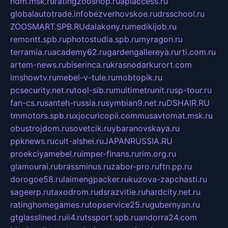
ndm.msk.ru
ratingzooshop.ru
apiaccess.ru
globalautotrade.info
bezverhovskoe.ru
drsschool.ru
ZOOSMART.SPB.RU
dalakony.ru
medikijob.ru
remontt.spb.ru
photostudia.spb.ru
myragon.ru
terramia.ru
academy62.ru
gardengallereya.ru
rti.com.ru
artem-news.ru
biserinca.ru
krasnodarkurort.com
imshowtv.ru
mebel-v-tule.ru
mobtopik.ru
pcsecurity.net.ru
tool-sib.ru
multimetrunit.ru
sp-tour.ru
fan-cs.ru
santeh-russia.ru
symbian9.net.ru
DSHAIR.RU
tmmotors.spb.ru
xjocuricopii.com
musavtomat.msk.ru
obustrojdom.ru
sovetcik.ru
ybaranovskaya.ru
ppknews.ru
cult-alshei.ru
JAPANRUSSIA.RU
proekciyamebel.ru
imper-finans.ru
rim.org.ru
glamourai.ru
brassminus.ru
zabor-pro.ru
ftn.pp.ru
dorogoe58.ru
laimengpacker.ru
kuzova-zapchasti.ru
sageerp.ru
taxodrom.ru
dsrazvitie.ru
hardcity.net.ru
ratinghomegames.ru
topservice25.ru
gubernyan.ru
gtglasslined.ru
ii4.ru
tssport.spb.ru
andorra24.com