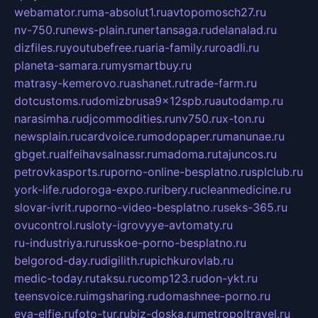
webamator.ru
ma-absolut1.ru
avtopomosch27.ru
nv-750.ru
news-plain.ru
nertansaga.ru
delanalad.ru
dizfiles.ru
youtubefree.ru
aria-family.ru
roadli.ru
planeta-samara.ru
mysmartbuy.ru
matrasy-kemerovo.ru
ashanet.ru
trade-farm.ru
dotcustoms.ru
domizbrusa9x12spb.ru
autodamp.ru
narasimha.ru
djcommodities.ru
nv750.ru
x-ton.ru
newsplain.ru
cardvoice.ru
modopaper.ru
manunae.ru
gbget.ru
alfeihavsalnassr.ru
madoma.ru
tajuncos.ru
petrovkasports.ru
porno-online-besplatno.ru
splclub.ru
york-life.ru
doroga-expo.ru
ribery.ru
cleanmedicine.ru
slovar-ivrit.ru
porno-video-besplatno.ru
seks-365.ru
ovucontrol.ru
sloty-igrovyye-avtomaty.ru
ru-industriya.ru
russkoe-porno-besplatno.ru
belgorod-day.ru
digilith.ru
pichkurovlab.ru
medic-today.ru
taksu.ru
comp123.ru
don-ykt.ru
teensvoice.ru
imgsharing.ru
domashnee-porno.ru
eva-elfie.ru
foto-tur.ru
biz-doska.ru
metropoltravel.ru