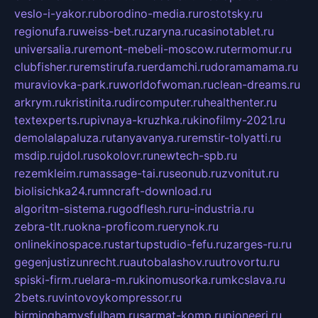
veslo-i-yakor.ru
borodino-media.ru
rostotsky.ru
regionufa.ru
weiss-bet.ru
zaryna.ru
casinotablet.ru
universalia.ru
remont-mebeli-moscow.ru
termomur.ru
clubfisher.ru
remstirufa.ru
erdamchi.ru
doramamama.ru
muraviovka-park.ru
worldofwoman.ru
clean-dreams.ru
arkrym.ru
kristinita.ru
dircomputer.ru
healthenter.ru
textexperts.ru
pivnaya-kruzhka.ru
kinofilmy-2021.ru
demolalapaluza.ru
tanyavanya.ru
remstir-tolyatti.ru
msdip.ru
jdol.ru
sokolovr.ru
newtech-spb.ru
rezemkleim.ru
massage-tai.ru
seonub.ru
zvonitut.ru
biolisichka24.ru
mncraft-download.ru
algoritm-sistema.ru
godflesh.ru
ru-industria.ru
zebra-tlt.ru
okna-proficom.ru
erynok.ru
onlinekinospace.ru
startupstudio-fefu.ru
zarges-ru.ru
gegenjustizunrecht.ru
autobalashov.ru
utrovortu.ru
spiski-firm.ru
elara-m.ru
kinomusorka.ru
mkcslava.ru
2bets.ru
vintovoykompressor.ru
birminghamvsfulham.ru
sarmat-komp.ru
pioneeri.ru