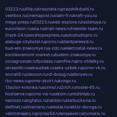
03223.ru
ufille.ru
krasotata.ru
prazdnikdushi.ru
veetbox.ru
cinemapost.ru
ciam-fr.ru
kraft-you.ru
mega-press.ru
03223.ru
web-explore.ru
rastenuya.ru
eurovision-russia.ru
strah-news.ru
freeride-team.ru
itrack-24.ru
sexshopexpress.ru
autostudiopro.ru
alabuga-cityhotel.ru
pornv.ru
atlantpereezd.ru
bud-em-znakomye.ru
a-cdc.ru
elektrostal-news.ru
korolevremont-market.ru
budem-znakomye.ru
oooagrosnab.ru
fpodaso.ru
emfire.ru
pro-otdelky.ru
ukrasotki.ru
seksuzbek.ru
seks-uzbek.ru
porno-vk.ru
sovratili.ru
olecoon.ru
vd-dosug.ru
adonyev.ru
rbc-news.ru
porno-skvirt.ru
krospr.ru
13autor-kolonka.ru
sormol.ru
2rich.ru
hostel-65.ru
hostserve.ru
porno-na-russkom.ru
mishinlab.ru
neznobi.ru
bigfatcc.ru
habble.ru
starbucksvia.ru
delfinet.ru
silvernano.ru
elestal.ru
vektor-doroga.ru
velotrenajery.ru
pronso54.ru
lenasever.ru
lovinskix.ru