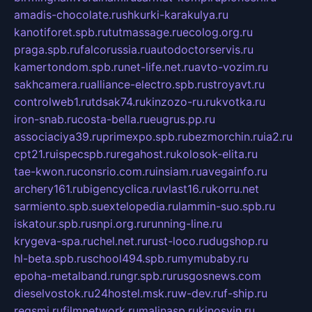
amadis-chocolate.ru
shkurki-karakulya.ru
kanotiforet.spb.ru
tutmassage.ru
ecolog.org.ru
praga.spb.ru
falcorussia.ru
autodoctorservis.ru
kamertondom.spb.ru
net-life.net.ru
avto-vozim.ru
sakhcamera.ru
alliance-electro.spb.ru
stroyavt.ru
controlweb1.ru
tdsak74.ru
kinzozo-ru.ru
kvotka.ru
iron-snab.ru
costa-bella.ru
eugrus.pp.ru
associaciya39.ru
primexpo.spb.ru
bezmorchin.ru
ia2.ru
cpt21.ru
ispecspb.ru
regahost.ru
kolosok-elita.ru
tae-kwon.ru
consrio.com.ru
insiam.ru
avegainfo.ru
archery161.ru
bigencyclica.ru
vlast16.ru
korru.net
sarmiento.spb.su
extelopedia.ru
lammin-suo.spb.ru
iskatour.spb.ru
snpi.org.ru
running-line.ru
krygeva-spa.ru
chel.net.ru
rust-loco.ru
dugshop.ru
hl-beta.spb.ru
school494.spb.ru
mymubaby.ru
epoha-metalband.ru
ngr.spb.ru
rusgosnews.com
dieselvostok.ru
24hostel.msk.ru
w-dev.ru
f-ship.ru
regsmi.ru
filmnetwork.ru
malinasp.ru
kinosvin.ru