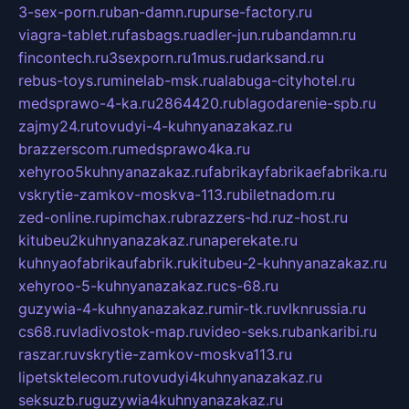
3-sex-porn.ru
ban-damn.ru
purse-factory.ru
viagra-tablet.ru
fasbags.ru
adler-jun.ru
bandamn.ru
fincontech.ru
3sexporn.ru
1mus.ru
darksand.ru
rebus-toys.ru
minelab-msk.ru
alabuga-cityhotel.ru
medsprawo-4-ka.ru
2864420.ru
blagodarenie-spb.ru
zajmy24.ru
tovudyi-4-kuhnyanazakaz.ru
brazzerscom.ru
medsprawo4ka.ru
xehyroo5kuhnyanazakaz.ru
fabrikayfabrikaefabrika.ru
vskrytie-zamkov-moskva-113.ru
biletnadom.ru
zed-online.ru
pimchax.ru
brazzers-hd.ru
z-host.ru
kitubeu2kuhnyanazakaz.ru
naperekate.ru
kuhnyaofabrikaufabrik.ru
kitubeu-2-kuhnyanazakaz.ru
xehyroo-5-kuhnyanazakaz.ru
cs-68.ru
guzywia-4-kuhnyanazakaz.ru
mir-tk.ru
vlknrussia.ru
cs68.ru
vladivostok-map.ru
video-seks.ru
bankaribi.ru
raszar.ru
vskrytie-zamkov-moskva113.ru
lipetsktelecom.ru
tovudyi4kuhnyanazakaz.ru
seksuzb.ru
guzywia4kuhnyanazakaz.ru