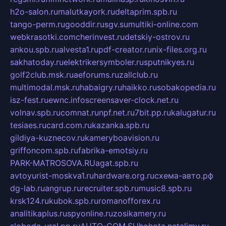
h2o-salon.ru
malutkayork.ru
deltaprim.spb.ru
tango-perm.ru
gooddir.ru
sgv.su
multiki-online.com
webkrasotki.com
cherinvest.ru
detskiy-ostrov.ru
ankou.spb.ru
alvesta1.ru
pdf-creator.ru
nix-files.org.ru
sakhatoday.ru
elektrikersymboler.ru
sputnikyes.ru
golf2club.msk.ru
aeforums.ru
zallclub.ru
multimodal.msk.ru
habaigry.ru
haikko.ru
sobakopedia.ru
isz-fest.ru
ewnc.info
screensaver-clock.net.ru
volnav.spb.ru
comnat.ru
npf.net.ru
7bit.pp.ru
kalugatur.ru
tesiaes.ru
card.com.ru
kazanka.spb.ru
gildiya-kuznecov.ru
kameryboavision.ru
griffoncom.spb.ru
fabrika-emotsiy.ru
PARK-MATROSOVA.RU
agat.spb.ru
avtoyurist-moskva1.ru
hardware.org.ru
схема-авто.рф
dg-lab.ru
angrup.ru
recruiter.spb.ru
music8.spb.ru
krsk124.ru
kubok.spb.ru
romanofforex.ru
analitikaplus.ru
spyonline.ru
zosikamery.ru