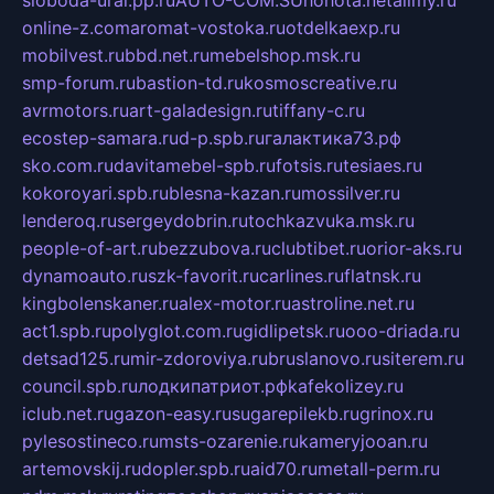
sloboda-ural.pp.ru
AUTO-COM.SU
hohota.net
alimy.ru
online-z.com
aromat-vostoka.ru
otdelkaexp.ru
mobilvest.ru
bbd.net.ru
mebelshop.msk.ru
smp-forum.ru
bastion-td.ru
kosmoscreative.ru
avrmotors.ru
art-galadesign.ru
tiffany-c.ru
ecostep-samara.ru
d-p.spb.ru
галактика73.рф
sko.com.ru
davitamebel-spb.ru
fotsis.ru
tesiaes.ru
kokoroyari.spb.ru
blesna-kazan.ru
mossilver.ru
lenderoq.ru
sergeydobrin.ru
tochkazvuka.msk.ru
people-of-art.ru
bezzubova.ru
clubtibet.ru
orior-aks.ru
dynamoauto.ru
szk-favorit.ru
carlines.ru
flatnsk.ru
kingbolenskaner.ru
alex-motor.ru
astroline.net.ru
act1.spb.ru
polyglot.com.ru
gidlipetsk.ru
ooo-driada.ru
detsad125.ru
mir-zdoroviya.ru
bruslanovo.ru
siterem.ru
council.spb.ru
лодкипатриот.рф
kafekolizey.ru
iclub.net.ru
gazon-easy.ru
sugarepilekb.ru
grinox.ru
pylesostineco.ru
msts-ozarenie.ru
kameryjooan.ru
artemovskij.ru
dopler.spb.ru
aid70.ru
metall-perm.ru