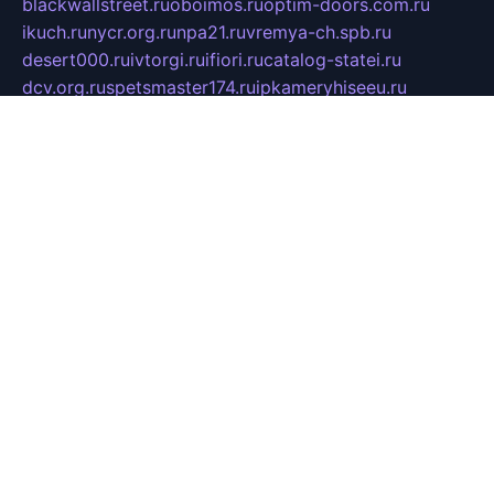
blackwallstreet.ru
oboimos.ru
optim-doors.com.ru
ikuch.ru
nycr.org.ru
npa21.ru
vremya-ch.spb.ru
desert000.ru
ivtorgi.ru
ifiori.ru
catalog-statei.ru
dcv.org.ru
spetsmaster174.ru
ipkameryhiseeu.ru
dum26.ru
ruspol.spb.ru
fr-opendp.ru
kam-solnyshko.ru
cheyenne-arapaho.ru
sevzapmetal.spb.ru
ted-lapidus.spb.ru
parasite-eliminator.ru
sigma-complete.ru
modernworld.ru
dama-moda.ru
eholot-group.ru
sk-nvkz.ru
DRONGOLD.RU
democratia2.ru
i-farmer.ru
mass-sport.org
jablonex.spb.ru
bookmess.ru
linkword.ru
refineua.com.ru
cs-spec.net.ru
altay-mebel.ru
DNK-THEATRE.RU
mechaniks.spb.ru
ipcamtechage.ru
skosta.ru
a-sun.ru
stroy-ldsp.ru
snowlands.org.ru
childrensshoes.ru
mrlizzy.ru
mebelsofiakrd.ru
bulizhenko.ru
rumantick.net.ru
mtszerno.ru
daily-fishing.ru
glushiteli-v-spb.ru
megasat.org.ru
localization.net.ru
flyingfish.pp.ru
ds5teremok.ru