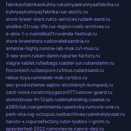
fabrikaofabrikaokuhny.ru
kuhnyaekuhnyaafabrika.ru
kuhnyaykuhnyayfabrika.ru
e-abis1c.ru
store-brawl-stars.ru
kts-services.ru
dark-sand.ru
sindika-01.ru
sp-life.ru
x-legion.ru
sib-archives.ru
e-abis-1-c.ru
sindika01.ru
venda-festival.ru
store-brawlstars.ru
dooraleksandria.ru
antenna-highly.ru
mine-lab-msk.ru
1-mus.ru
3-sex-porn.ru
ban-damn.ru
purse-factory.ru
viagra-tablet.ru
fasbags.ru
adler-jun.ru
bandamn.ru
fincontech.ru
3sexporn.ru
1mus.ru
darksand.ru
rebus-toys.ru
minelab-msk.ru
rtdco.ru
seo-prodvizhenie-sajtov-stroitelnyh-kompanij.ru
card-voice.ru
rulonnyygazon177.ru
snow-guard.ru
domizbrusa-9x12spb.ru
demaholding.ru
aalse.ru
a380club.ru
argentinamia.ru
perkoka.ru
movie-one.ru
perk-oka.ru
g-octopus.ru
sibarchives.ru
andreislyusar.ru
naruto-x.ru
pursefactory.ru
tor-lyubov-i-grom.ru
spayderhed-2022.ru
movieone.ru
evro-dez.ru